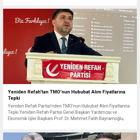
karşılaşmasında rakibine 2-0 mağlup olarak Dünya Kupası
serüvenine puansız başladı. Karşılaşmanın ilk dakikalarından
itibaren iki takım da kontrollü bir oyun sergilerken, Avustralya
özellikle hızlı hücumlarla etkili olmaya...
Yeniden Refah’tan TMO’nun Hububat Alım Fiyatlarına
Tepki
Yeniden Refah Partisi’nden TMO’nun Hububat Alım Fiyatlarına
Tepki Yeniden Refah Partisi Genel Başkan Yardımcısı ve
Ekonomik İşler Başkanı Prof. Dr. Mehmet Fatih Bayramoğlu,
Toprak Mahsulleri Ofisi’nin (TMO) açıkladığı hububat alım
fiyatlarına ilişkin yazılı bir açıklama yaptı. Bayramoğlu, açıklanan
fiyatların çiftçinin artan maliyetlerini karşılamaktan uzak