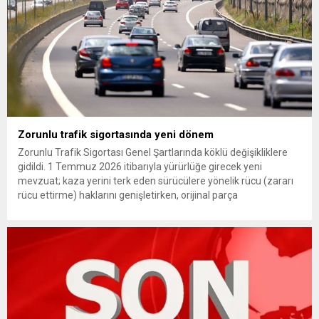
Zorunlu trafik sigortasında yeni dönem
Zorunlu Trafik Sigortası Genel Şartlarında köklü değişikliklere
gidildi. 1 Temmuz 2026 itibarıyla yürürlüğe girecek yeni
mevzuat; kaza yerini terk eden sürücülere yönelik rücu (zararı
rücu ettirme) haklarını genişletirken, orijinal parça
kullanımındaki yaş sınırını kaldırıyor ve değer kaybı
ödemelerinde hak sahibinin başvuru şartını otomatik hale
getiriyor. Hazine Müsteşarlığına bağlı ilgili kurumlarca...