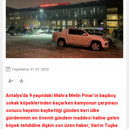
Yayınlama: 31.01.2023
A
A
+
-
Antalya’da 9 yaşındaki Mahra Melin Pınar’ın başıboş
sokak köpeklerinden kaçarken kamyonun çarpması
sonucu hayatını kaybettiği günden beri ülke
gündeminin en önemli gündem maddesi haline gelen
köpek tehdidine ilişkin son üzen haber, Van’ın Tuşba