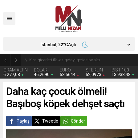
İstanbul,
22
°C
Açık
24 Yıllık Hasret Acı Başladı: Türkiye Avustralya’ya 2-0 Mağlup Oldu
GRAM ALTIN
DOLAR
EURO
STERLİN
BIST 100
6.277,08
46,2690
53,5644
62,0973
13.938,48
Daha kaç çocuk ölmeli!
Başıboş köpek dehşet saçtı
Paylaş
Tweetle
Gönder