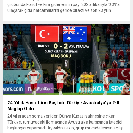
grubunda konut ve kira giderlerinin payı 2025 itibarıyla %39’a
ulaşarak gıda harcamalarını geride bıraktı ve son 23 yılın
zirvesine çıktı. Türkiye’de yaşanan yüksek enflasyon ve hız
kazanan kira artışları, düşük...
24 Yıllık Hasret Acı Başladı: Türkiye Avustralya’ya 2-0
Mağlup Oldu
24 yıl aradan sonra yeniden Dünya Kupası sahnesine çıkan
Türkiye, turnuvadaki ilk maçında Avustralya karşısında istediği
başlangıcı yapamadı. Ay-yıldızlı ekip, grup mücadelesinin açılış