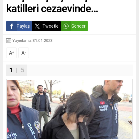
katilleri cezaevinde…
Paylaş
Tweetle
Gönder
Yayınlama: 31.01.2023
A
A
+
-
1
| 5