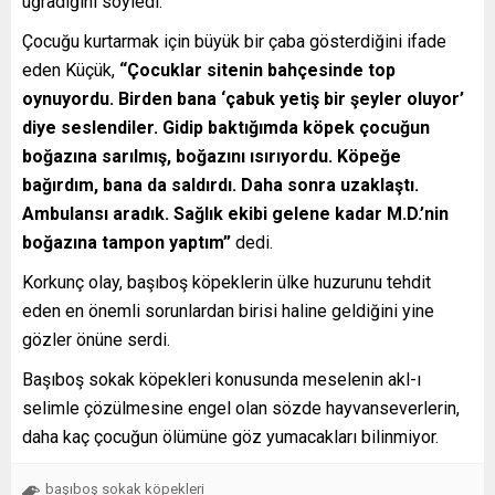
uğradığını söyledi.
Çocuğu kurtarmak için büyük bir çaba gösterdiğini ifade
eden Küçük,
“Çocuklar sitenin bahçesinde top
oynuyordu. Birden bana ‘çabuk yetiş bir şeyler oluyor’
diye seslendiler. Gidip baktığımda köpek çocuğun
boğazına sarılmış, boğazını ısırıyordu. Köpeğe
bağırdım, bana da saldırdı. Daha sonra uzaklaştı.
Ambulansı aradık. Sağlık ekibi gelene kadar M.D.’nin
boğazına tampon yaptım”
dedi.
Korkunç olay, başıboş köpeklerin ülke huzurunu tehdit
eden en önemli sorunlardan birisi haline geldiğini yine
gözler önüne serdi.
Başıboş sokak köpekleri konusunda meselenin akl-ı
selimle çözülmesine engel olan sözde hayvanseverlerin,
daha kaç çocuğun ölümüne göz yumacakları bilinmiyor.
başıboş sokak köpekleri