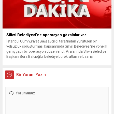
Silivri Belediyesi’ne operasyon gözaltılar var
İstanbul Cumhuriyet Başsavcılığı tarafından yürütülen bir
yolsuzluk soruşturması kapsamında Silivri Belediyesi’ne yönelik
geniş çaplı bir operasyon düzenlendi. Aralarında Silivri Belediye
Başkanı Bora Balcıoğlu, belediye bürokratları ve bazı iş
insanlarının da bulunduğu çok sayıda kişi hakkında gözaltı kararı
uygulandı. Emniyet güçlerinin belediye binasındaki teknik
inceleme ve arama çalışmaları devam ediyor. İstanbul’da...
Bir Yorum Yazın