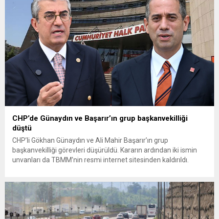
olduğunu savunarak fiyatların yeniden değerlendirilmesi
çağrısında...
CHP’de Günaydın ve Başarır’ın grup başkanvekilliği
düştü
CHP’li Gökhan Günaydın ve Ali Mahir Başarır’ın grup
başkanvekilliği görevleri düşürüldü. Kararın ardından iki ismin
unvanları da TBMM’nin resmi internet sitesinden kaldırıldı.
Günaydın, ilk açıklamasında “Olmayan MYK’nın verdiği
hukuksuz bir karardır” dedi. CHP’den tedbirli olarak kesin
çıkarma cezası uygulanmak üzere Yüksek Disiplin Kurulu’na
(YDK) sevk edilen ve partideki tüm görevlerinden...