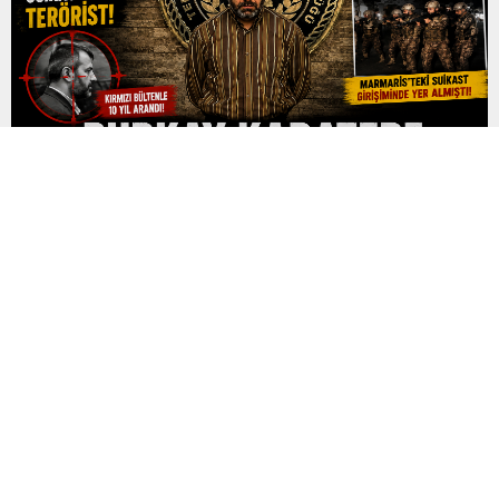
FETÖ’nün Suikast Timindeki Firari Burkay Karatepe
Tutuklandı
15 Temmuz 2016’daki darbe girişimi sırasında Marmaris’te
Cumhurbaşkanı Recep Tayyip Erdoğan’a yönelik suikast
girişiminde yer aldığı belirtilen FETÖ mensubu eski Yüzbaşı
Burkay Karatepe, çıkarıldığı mahkemece tutuklandı. Yaklaşık 10
yıldır firari olan ve kırmızı bültenle aranan Karatepe, geçtiğimiz
günlerde Afyonkarahisar’da düzenlenen operasyonla
yakalanmıştı. Emniyet Genel Müdürlüğü İstihbarat Başkanlığı
koordinasyonunda yürütülen çalışmalar...