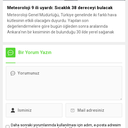
Meteoroloji 9 ili uyardı: Sıcaklık 38 dereceyi bulacak
Meteoroloji Genel Müdürlüğü, Türkiye genelinde iki farklı hava
kütlesinin etkili olacağını duyurdu. Yapılan son
değerlendirmelere göre bugün öğleden sonra aralarında
Ankara’nın bir kesiminin de bulunduğu 30 ilde yerel sağanak
yağış geçişleri beklenirken; Ege ve Güneydoğu Anadolu
bölgelerindeki 9 ilde ise hava sıcaklıkları mevsim normallerinin
üzerine çıkarak yaz değerlerine ulaşacak. Ayrıca...
Bir Yorum Yazın
Daha sonraki yorumlarımda kullanılması için adım, e-posta adresim