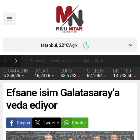
İstanbul,
22
°C
Açık
İran 2 ülkeyi birden vurdu
GRAM ALTIN
DOLAR
EURO
STERLİN
BIST 100
6.258,26
46,2316
53,5743
62,1064
13.743,50
Efsane isim Galatasaray’a
veda ediyor
Paylaş
Tweetle
Gönder