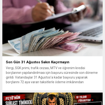
Son Gün 31 Ağustos Sakın Kaçırmayın
Vergi, SGK primi, trafik cezası, MTV ve öğrenim kredisi
borçlarının yapılandırılması için başvuru süresinde son döneme
girildi. Vatandaşlar 31 Ağustos’a kadar başvuru yaparak
borçlarını 72 aya varan taksitlerle ödeme imkânından
yararlanabilecek. Kamu alacaklarının yeniden
yapılandırılmasına olanak tanıyan düzenleme kapsamında
başvurular 31 Ağustos tarihinde sona eriyor. Hak sahiplerine 72
aya varan...