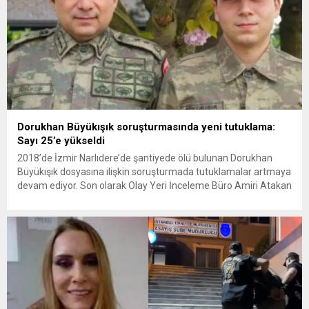
Dorukhan Büyükışık soruşturmasında yeni tutuklama:
Sayı 25’e yükseldi
2018’de İzmir Narlıdere’de şantiyede ölü bulunan Dorukhan
Büyükışık dosyasına ilişkin soruşturmada tutuklamalar artmaya
devam ediyor. Son olarak Olay Yeri İnceleme Büro Amiri Atakan
Kaçar’ın da tutuklanmasıyla dosyadaki tutuklu sayısı 25’e
yükseldi. İzmir’in Narlıdere ilçesinde 2018 yılında şantiyede ölü
bulunan Dorukhan Büyükışık’a ilişkin yeniden açılan
soruşturmada tutuklamalar genişliyor. Son olarak dönemin...