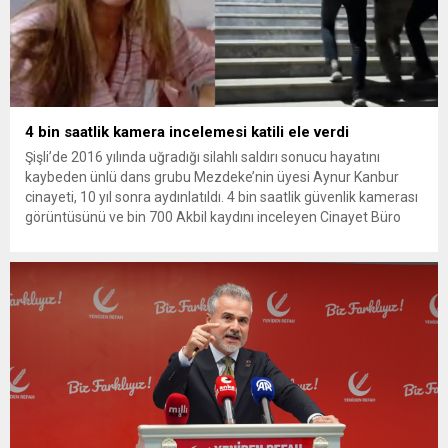
4 bin saatlik kamera incelemesi katili ele verdi
Şişli’de 2016 yılında uğradığı silahlı saldırı sonucu hayatını
kaybeden ünlü dans grubu Mezdeke’nin üyesi Aynur Kanbur
cinayeti, 10 yıl sonra aydınlatıldı. 4 bin saatlik güvenlik kamerası
görüntüsünü ve bin 700 Akbil kaydını inceleyen Cinayet Büro
ekipleri, cinayeti işlediğini itiraf eden maktulün akrabası Bülent
G. ile azmettirici olduğu öne sürülen 2...