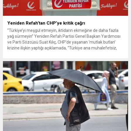
Yeniden Refah’tan CHP’ye kritik çağrı
“Türkiye’yi meşgul etmeyin, iktidarın ekmeğine de daha fazla
yağ sürmeyin” Yeniden Refah Partisi Genel Başkan Yardımcısı
ve Parti Sözcüsü Suat Kılıç, CHP’de yaşanan ‘mutlak butlan’
krizine ilişkin yaptığı açıklamada, “Türkiye ana muhalefetsiz,
ana muhalefet gündemsiz kalmamalıdır. Bir an önce anlaşın,
kurultay kararı alın, sorunun kaynağı değil, çözümün adresi
olun. Türkiye’yi...