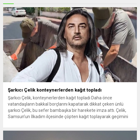
Şarkıcı Çelik konteynerlerden kağıt topladı
Şarkıcı Çelik, konteynerlerden kağıt topladı Daha önce
vatandaşların bakkal borçlarını kapatarak dikkat çeken ünlü
şarkıcı Çelik, bu sefer bambaşka bir harekete imza attı. Çelik,
Samsun’un İlkadım ilçesinde çöpten kağıt toplayarak geçimini
sağlayan Serpil Hanım’a destek oldu. Çelik, sokaklardaki
konteynerlerden kağıt topladı. Ünlü şarkıcı Çelik, Samsun’un
İlkadım ilçesinde çöpten kağıt toplayarak...