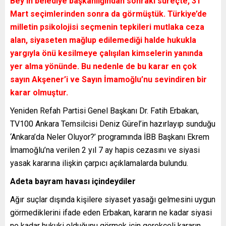
Bey’in belediye başkanlığından sonraki süreçte, 31
Mart seçimlerinden sonra da görmüştük. Türkiye’de
milletin psikolojisi seçmenin tepkileri mutlaka ceza
alan, siyaseten mağlup edilemediği halde hukukla
yargıyla önü kesilmeye çalışılan kimselerin yanında
yer alma yönünde. Bu nedenle de bu karar en çok
sayın Akşener’i ve Sayın İmamoğlu’nu sevindiren bir
karar olmuştur.
Yeniden Refah Partisi Genel Başkanı Dr. Fatih Erbakan,
TV100 Ankara Temsilcisi Deniz Gürel’in hazırlayıp sunduğu
‘Ankara’da Neler Oluyor?’ programında İBB Başkanı Ekrem
İmamoğlu’na verilen 2 yıl 7 ay hapis cezasını ve siyasi
yasak kararına ilişkin çarpıcı açıklamalarda bulundu.
Adeta bayram havası içindeydiler
Ağır suçlar dışında kişilere siyaset yasağı gelmesini uygun
görmediklerini ifade eden Erbakan, kararın ne kadar siyasi
ne kadar hukuki olduğunu görmek için gerekçeli kararın