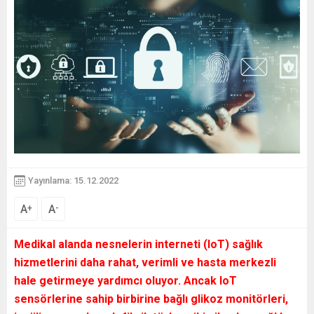
Yayınlama: 15.12.2022
A
A
+
-
Medikal alanda nesnelerin interneti (IoT) sağlık
hizmetlerini daha rahat, verimli ve hasta merkezli
hale getirmeye yardımcı oluyor. Ancak IoT
sensörlerine sahip birbirine bağlı glikoz monitörleri,