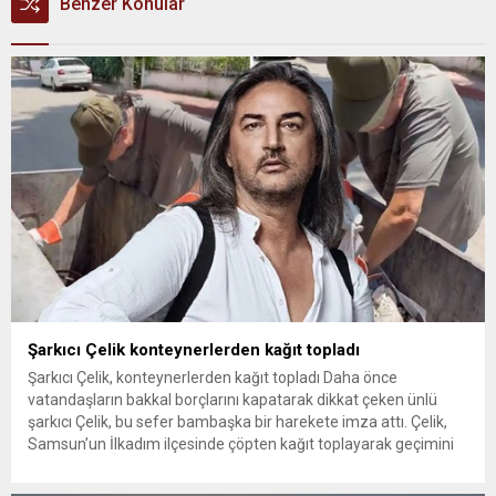
Benzer Konular
Şarkıcı Çelik konteynerlerden kağıt topladı
Şarkıcı Çelik, konteynerlerden kağıt topladı Daha önce
vatandaşların bakkal borçlarını kapatarak dikkat çeken ünlü
şarkıcı Çelik, bu sefer bambaşka bir harekete imza attı. Çelik,
Samsun’un İlkadım ilçesinde çöpten kağıt toplayarak geçimini
sağlayan Serpil Hanım’a destek oldu. Çelik, sokaklardaki
konteynerlerden kağıt topladı. Ünlü şarkıcı Çelik, Samsun’un