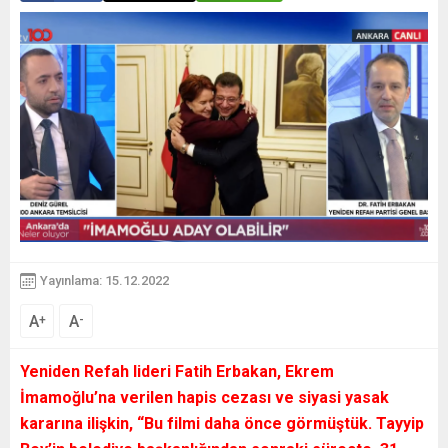
Yayınlama: 15.12.2022
A
A
+
-
Yeniden Refah lideri Fatih Erbakan, Ekrem
İmamoğlu’na verilen hapis cezası ve siyasi yasak
kararına ilişkin, “Bu filmi daha önce görmüştük. Tayyip