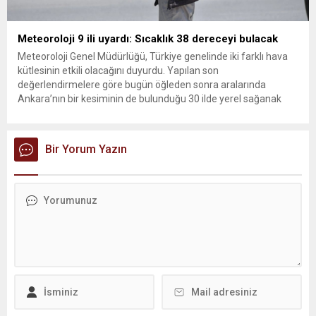
Meteoroloji 9 ili uyardı: Sıcaklık 38 dereceyi bulacak
Meteoroloji Genel Müdürlüğü, Türkiye genelinde iki farklı hava
kütlesinin etkili olacağını duyurdu. Yapılan son
değerlendirmelere göre bugün öğleden sonra aralarında
Ankara’nın bir kesiminin de bulunduğu 30 ilde yerel sağanak
yağış geçişleri beklenirken; Ege ve Güneydoğu Anadolu
bölgelerindeki 9 ilde ise hava sıcaklıkları mevsim normallerinin
üzerine çıkarak yaz değerlerine ulaşacak. Ayrıca...
Bir Yorum Yazın