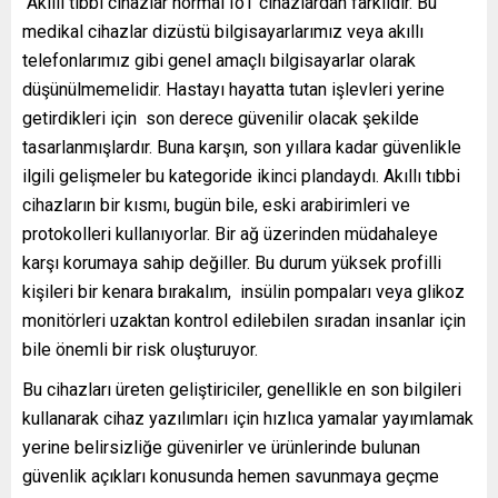
“Akıllı tıbbi cihazlar normal IoT cihazlardan farklıdır. Bu
medikal cihazlar dizüstü bilgisayarlarımız veya akıllı
telefonlarımız gibi genel amaçlı bilgisayarlar olarak
düşünülmemelidir. Hastayı hayatta tutan işlevleri yerine
getirdikleri için son derece güvenilir olacak şekilde
tasarlanmışlardır. Buna karşın, son yıllara kadar güvenlikle
ilgili gelişmeler bu kategoride ikinci plandaydı. Akıllı tıbbi
cihazların bir kısmı, bugün bile, eski arabirimleri ve
protokolleri kullanıyorlar. Bir ağ üzerinden müdahaleye
karşı korumaya sahip değiller. Bu durum yüksek profilli
kişileri bir kenara bırakalım, insülin pompaları veya glikoz
monitörleri uzaktan kontrol edilebilen sıradan insanlar için
bile önemli bir risk oluşturuyor.
Bu cihazları üreten geliştiriciler, genellikle en son bilgileri
kullanarak cihaz yazılımları için hızlıca yamalar yayımlamak
yerine belirsizliğe güvenirler ve ürünlerinde bulunan
güvenlik açıkları konusunda hemen savunmaya geçme