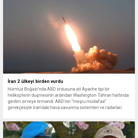
İlkadım ilçesinde çöpten kağıt toplayarak...
İran 2 ülkeyi birden vurdu
Hürmüz Boğazı’nda ABD ordusuna ait Apache tipi bir
helikopterin düşmesinin ardından Washington-Tahran hattında
gerilim zirveye tırmandı. ABD’nin “meşru müdafaa”
gerekçesiyle İran’daki hava savunma sistemleri ve radarları
vurmasına, İran Devrim Muhafızları Bahreyn ve Ürdün’deki
Amerikan askeri üslerini hedef alarak sert karşılık verdi. Tahran,
yeni bir ABD saldırısına anında yanıt verileceğini duyurdu....