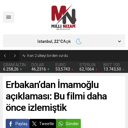
İstanbul,
22
°C
Açık
İran 2 ülkeyi birden vurdu
GRAM ALTIN
DOLAR
EURO
STERLİN
BIST 100
6.258,26
46,2316
53,5743
62,1064
13.743,50
Erbakan’dan İmamoğlu
açıklaması: Bu filmi daha
önce izlemiştik
Paylaş
Tweetle
Gönder