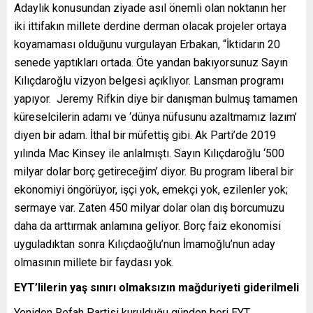
Adaylık konusundan ziyade asıl önemli olan noktanın her
iki ittifakın millete derdine derman olacak projeler ortaya
koyamaması olduğunu vurgulayan Erbakan, “İktidarın 20
senede yaptıkları ortada. Öte yandan bakıyorsunuz Sayın
Kılıçdaroğlu vizyon belgesi açıklıyor. Lansman programı
yapıyor. Jeremy Rifkin diye bir danışman bulmuş tamamen
küreselcilerin adamı ve ‘dünya nüfusunu azaltmamız lazım’
diyen bir adam. İthal bir müfettiş gibi. Ak Parti’de 2019
yılında Mac Kinsey ile anlalmıştı. Sayın Kılıçdaroğlu ‘500
milyar dolar borç getireceğim’ diyor. Bu program liberal bir
ekonomiyi öngörüyor, işçi yok, emekçi yok, ezilenler yok;
sermaye var. Zaten 450 milyar dolar olan dış borcumuzu
daha da arttırmak anlamına geliyor. Borç faiz ekonomisi
uyguladıktan sonra Kılıçdaoğlu’nun İmamoğlu’nun aday
olmasının millete bir faydası yok.
EYT’lilerin yaş sınırı olmaksızın mağduriyeti giderilmeli
Yeniden Refah Partisi kurulduğu günden beri EYT