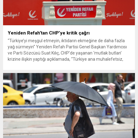
Yeniden Refah’tan CHP’ye kritik çağrı
“Türkiye’yi meşgul etmeyin, iktidarın ekmeğine de daha fazla
yağ sürmeyin” Yeniden Refah Partisi Genel Başkan Yardımcısı
ve Parti Sözcüsü Suat Kılıç, CHP’de yaşanan ‘mutlak butlan’
krizine ilişkin yaptığı açıklamada, “Türkiye ana muhalefetsiz,
ana muhalefet gündemsiz kalmamalıdır. Bir an önce anlaşın,
kurultay kararı alın, sorunun kaynağı değil, çözümün adresi
olun. Türkiye’yi...