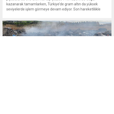
kazanarak tamamlarken, Türkiye’de gram altın da yüksek
seviyelerde işlem görmeye devam ediyor. Son hareketlilikle
birlikte yatırımcıların gözü yeniden güvenli liman olarak görülen
altına çevrildi. 7 Ağustos 2026’da spot altın yüzde 2,3
yükselerek 4 bin...
‘Atık sömürgeciliği’
İngiltere’den Türkiye’ye gönderilen plastik atıkların Adana’daki
yoksul mahallelerde çevre ve halk sağlığı üzerinde yarattığı
tehlikeler büyüyor. İngiltere’den Adana’ya 139 bin ton atık
gönderilirken, yalnızca 2021-2024 arasında 13 İngiliz şirketi