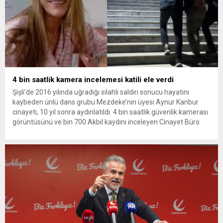
4 bin saatlik kamera incelemesi katili ele verdi
Şişli’de 2016 yılında uğradığı silahlı saldırı sonucu hayatını
kaybeden ünlü dans grubu Mezdeke’nin üyesi Aynur Kanbur
cinayeti, 10 yıl sonra aydınlatıldı. 4 bin saatlik güvenlik kamerası
görüntüsünü ve bin 700 Akbil kaydını inceleyen Cinayet Büro
ekipleri, cinayeti işlediğini itiraf eden maktulün akrabası Bülent
G. ile azmettirici olduğu öne sürülen 2...