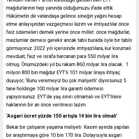
mağdurlarının hep yanında olduğumuzu ifade ettik.
Hükümetin de vatandaşa gelince sineğin yağını hesap
etme anlayışından vazgeçmesi lazım ve imtiyazlılar önce
faiz ödemeleri demek yerine önce millet önce mağdurlar,
mazlumlar demesi gerekir ancak tabii burada öyle bir tablo
görmüyoruz. 2022 yılı içerisinde imtiyazlılara, kur korumalı
mevduat, faiz ve israfa harcanan para 550 milyar lira
olmuş. Önümüzdeki yıl bu rakam 860 milyar lira olacak. 1
milyon 800 bin mağdur EYT’li 101 milyar liraya ihtiyaç
duyuyor; ‘Bunu veremeyiz bu çok maliyetli’ diyorsunuz 5
tane holdinge 100 milyar lira garanti ödemesi
yapıyorsunuz. EYT’de yaş sınırı olmamalı ve EYT’lilere
haklarının bir an önce verilmesi lazım.
‘Asgari ücret yüzde 150 artışla 14 bin lira olmalı’
Bekar bir çalışanın yaşama maliyeti Kasım ayında yapılan
bir araştırmaya göre 10 bin 170 lira. Dolayısıyla asgari