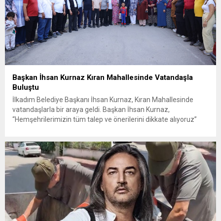
Başkan İhsan Kurnaz Kıran Mahallesinde Vatandaşla
Buluştu
İlkadım Belediye Başkanı İhsan Kurnaz, Kıran Mahallesinde
vatandaşlarla bir araya geldi. Başkan İhsan Kurnaz,
“Hemşehrilerimizin tüm talep ve önerilerini dikkate alıyoruz”
dedi. İlkadım Belediye Başkanı İhsan Kurnaz, mahalle ziyaretleri
kapsamında Kıran Mahallesini ziyaret etti. Mahalle sakinleriyle
sohbet eden, onların talep ve önerileri dinleyen Başkan İhsan
Kurnaz, gelen taleplerin çözümü için...