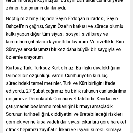
tercihini ortaya koymuştur. Bu aynı zamanda cumhuriyetle
zihnen barışmanın da ilanıydı.
Geçtiğimiz bir yıl içinde Sayın Erdoğan’ın iradesi, Sayın
Bahçeli’nin çağrısı, Sayın Özel’in katkısı ve sürece olumlu
katkı yapan diğer tüm siyasi, sosyal, sivil birey ve
kurumların çabalarını kıymetli buluyorum. Ve özellikle Sırrı
Süreyya arkadaşımızı bir kez daha büyük bir saygıyla ve
özlemle anıyorum.
Kürtsüz Türk, Türksüz Kürt olmaz. Bu ilişki diyalektiğinin
tarihsel bir özgünlüğü vardır. Cumhuriyetin kuruluş
sürecindeki temel metinler, Türk ve Kürt birliğini ifade
ediyordu. 27 Şubat çağrımız bu birlik ruhunun canlandırılma
girişimi ve Demokratik Cumhuriyet talebidir. Kandan ve
çatışmadan beslenme mekaniğini kırmayı amaçladık.
Sorunun tarihselliğini, ciddiyetini ve üretebileceği riskleri
görmek yerine kısa vadeli dar siyasi çıkarlara göre hareket
etmek hepimizi zayıflatır. İnkârı ve isyanı sürekli kılmaya