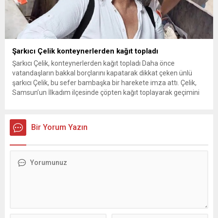
Şarkıcı Çelik konteynerlerden kağıt topladı
Şarkıcı Çelik, konteynerlerden kağıt topladı Daha önce
vatandaşların bakkal borçlarını kapatarak dikkat çeken ünlü
şarkıcı Çelik, bu sefer bambaşka bir harekete imza attı. Çelik,
Samsun’un İlkadım ilçesinde çöpten kağıt toplayarak geçimini
sağlayan Serpil Hanım’a destek oldu. Çelik, sokaklardaki
konteynerlerden kağıt topladı. Ünlü şarkıcı Çelik, Samsun’un
İlkadım ilçesinde çöpten kağıt toplayarak...
Bir Yorum Yazın