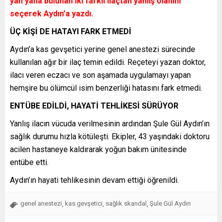
yan yana bulunan iki farklı ilaçtan yanlış olanını
seçerek Aydın’a yazdı.
ÜÇ KİŞİ DE HATAYI FARK ETMEDİ
Aydın’a kas gevşetici yerine genel anestezi sürecinde
kullanılan ağır bir ilaç temin edildi. Reçeteyi yazan doktor,
ilacı veren eczacı ve son aşamada uygulamayı yapan
hemşire bu ölümcül isim benzerliği hatasını fark etmedi.
ENTÜBE EDİLDİ, HAYATİ TEHLİKESİ SÜRÜYOR
Yanlış ilacın vücuda verilmesinin ardından Şule Gül Aydın’ın
sağlık durumu hızla kötüleşti. Ekipler, 43 yaşındaki doktoru
acilen hastaneye kaldırarak yoğun bakım ünitesinde
entübe etti.
Aydın’ın hayati tehlikesinin devam ettiği öğrenildi.
genel anestezi
kas gevşetici
sağlık skandal
Şule Gül Aydın
,
,
,