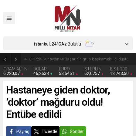
İstanbul,
24
°C
Az Bulutlu
Zorunlu trafik sigortasında yeni dönem
GRAM ALTIN
DOLAR
EURO
STERLİN
BIST 100
6.220,07
46,2633
53,5461
62,0757
13.743,50
Hastaneye giden doktor,
‘doktor’ mağduru oldu!
Entübe edildi
Paylaş
Tweetle
Gönder