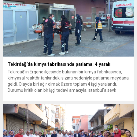
Tekirdağ’da kimya fabrikasında patlama; 4 yaralı
Tekirdağ’ın Ergene ilçesinde bulunan bir kimya fabrikasında,
kimyasal reaktör tankındaki sızıntı nedeniyle patlama meydana
geldi. Olayda biri ağır olmak üzere toplam 4 işçi yaralandı.
Durumu kritik olan bir işçi tedavi amacıyla İstanbul’a sevk
edilirken, bölgede AFAD ve KBRN ekipleri tarafından geniş çaplı
güvenlik ve sızıntı incelemesi başlatıldı. Tekirdağ’ın Ergene
ilçesine...