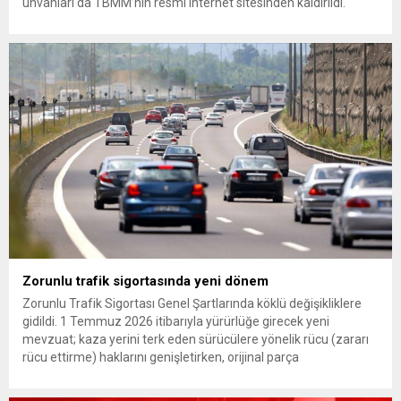
unvanları da TBMM’nin resmi internet sitesinden kaldırıldı.
Günaydın, ilk açıklamasında “Olmayan MYK’nın verdiği
hukuksuz bir karardır” dedi. CHP’den tedbirli olarak kesin
çıkarma cezası uygulanmak üzere Yüksek Disiplin Kurulu’na
(YDK) sevk edilen ve partideki tüm görevlerinden...
Zorunlu trafik sigortasında yeni dönem
Zorunlu Trafik Sigortası Genel Şartlarında köklü değişikliklere
gidildi. 1 Temmuz 2026 itibarıyla yürürlüğe girecek yeni
mevzuat; kaza yerini terk eden sürücülere yönelik rücu (zararı
rücu ettirme) haklarını genişletirken, orijinal parça
kullanımındaki yaş sınırını kaldırıyor ve değer kaybı
ödemelerinde hak sahibinin başvuru şartını otomatik hale