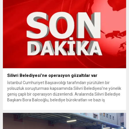
getiriyor. Hazine Müsteşarlığına bağlı ilgili kurumlarca...
Silivri Belediyesi’ne operasyon gözaltılar var
İstanbul Cumhuriyet Başsavcılığı tarafından yürütülen bir
yolsuzluk soruşturması kapsamında Silivri Belediyesi’ne yönelik
geniş çaplı bir operasyon düzenlendi. Aralarında Silivri Belediye
Başkanı Bora Balcıoğlu, belediye bürokratları ve bazı iş
insanlarının da bulunduğu çok sayıda kişi hakkında gözaltı kararı
uygulandı. Emniyet güçlerinin belediye binasındaki teknik
inceleme ve arama çalışmaları devam ediyor. İstanbul’da...