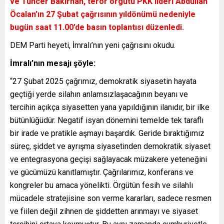
ve Tuncer Bakırhan, terör örgütü PKK lideri Abdullah
Öcalan’ın 27 Şubat çağrısının yıldönümü nedeniyle
bugün saat 11.00’de basın toplantısı düzenledi.
DEM Parti heyeti, İmralı’nın yeni çağrısını okudu.
İmralı’nın mesajı şöyle:
“27 Şubat 2025 çağrımız, demokratik siyasetin hayata
geçtiği yerde silahın anlamsızlaşacağının beyanı ve
tercihin açıkça siyasetten yana yapıldığının ilanıdır, bir ilke
bütünlüğüdür. Negatif isyan dönemini temelde tek taraflı
bir irade ve pratikle aşmayı başardık. Geride bıraktığımız
süreç, şiddet ve ayrışma siyasetinden demokratik siyaset
ve entegrasyona geçişi sağlayacak müzakere yeteneğini
ve gücümüzü kanıtlamıştır. Çağrılarımız, konferans ve
kongreler bu amaca yönelikti. Örgütün fesih ve silahlı
mücadele stratejisine son verme kararları, sadece resmen
ve fiilen değil zihnen de şiddetten arınmayı ve siyaset