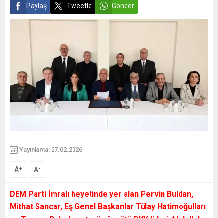
Paylaş
Tweetle
Gönder
Yayınlama: 27.02.2026
A
A
+
-
DEM Parti İmralı heyetinde yer alan Pervin Buldan,
Mithat Sancar, Eş Genel Başkanlar Tülay Hatimoğulları