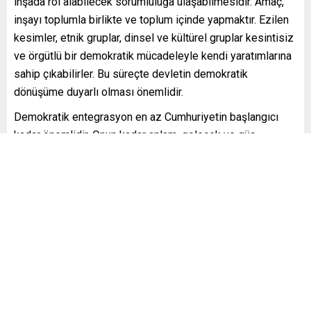
inşada rol alabilecek sorumluluğa ulaşabilmesidir. Amaç,
inşayı toplumla birlikte ve toplum içinde yapmaktır. Ezilen
kesimler, etnik gruplar, dinsel ve kültürel gruplar kesintisiz
ve örgütlü bir demokratik mücadeleyle kendi yaratımlarına
sahip çıkabilirler. Bu süreçte devletin demokratik
dönüşüme duyarlı olması önemlidir.
Demokratik entegrasyon en az Cumhuriyetin başlangıcı
kadar önemlidir. Onun kadar anlam, gelecek ve güç
itibarıyla varlık ve zenginlik ihtiva eden bir çağrıdır.
Temelinde demokratik toplum modeli vardır. Ayrıştırmacı
ya da tersinden asimilasyonist yöntemlerin alternatifidir.
Demokratik entegrasyona geçiş, barış yasalarını gerekli
kılar. Demokratik toplum çözümü ise siyasal, sosyal,
ekonomik, kültürel boyutlarda bir mimarinin, bir hukukun
tesisini öngörür. “Günümüzde yaşanan birçok sorunun ve
krizin sebebi demokratik bir hukukun yokluğudur.
Demokratik siyaset çerçeveli bir hukuk çözümünü esas