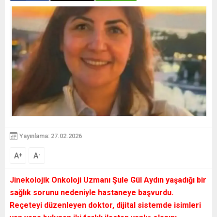
Yayınlama: 27.02.2026
A
A
+
-
Jinekolojik Onkoloji Uzmanı Şule Gül Aydın yaşadığı bir
sağlık sorunu nedeniyle hastaneye başvurdu.
Reçeteyi düzenleyen doktor, dijital sistemde isimleri