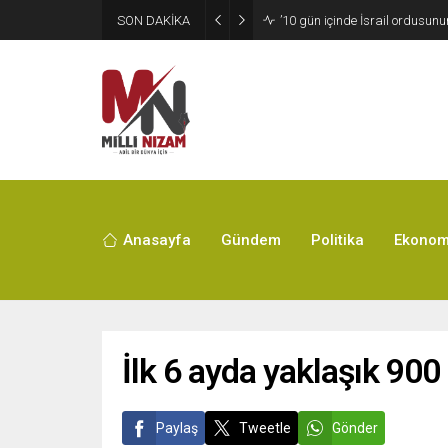
SON DAKİKA
’10 gün içinde İsrail ordusun
Anasayfa
Gündem
Politika
Ekonom
İlk 6 ayda yaklaşık 900
Paylaş
Tweetle
Gönder