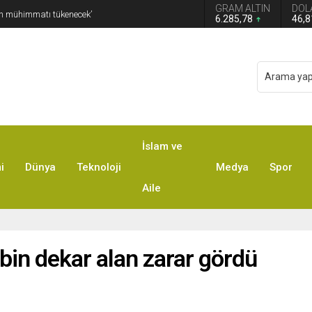
GRAM ALTIN
DOL
un mühimmatı tükenecek’
6.285,78
46,
İslam ve
i
Dünya
Teknoloji
Medya
Spor
Aile
 bin dekar alan zarar gördü