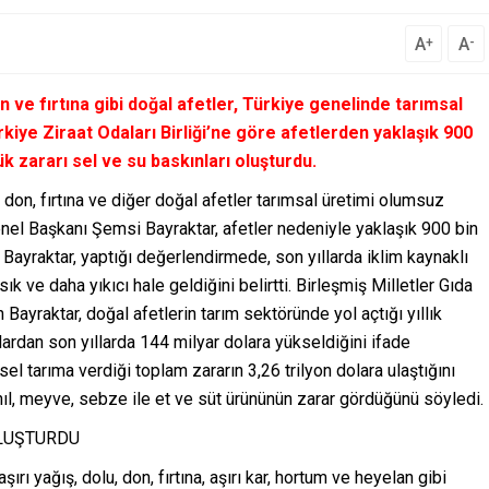
A
A
+
-
don ve fırtına gibi doğal afetler, Türkiye genelinde tarımsal
kiye Ziraat Odaları Birliği’ne göre afetlerden yaklaşık 900
ük zararı sel ve su baskınları oluşturdu.
lu, don, fırtına ve diğer doğal afetler tarımsal üretimi olumsuz
Genel Başkanı Şemsi Bayraktar, afetler nedeniyle yaklaşık 900 bin
 Bayraktar, yaptığı değerlendirmede, son yıllarda iklim kaynaklı
 ve daha yıkıcı hale geldiğini belirtti. Birleşmiş Milletler Gıda
Bayraktar, doğal afetlerin tarım sektöründe yol açtığı yıllık
lardan son yıllarda 144 milyar dolara yükseldiğini ifade
l tarıma verdiği toplam zararın 3,26 trilyon dolara ulaştığını
ahıl, meyve, sebze ile et ve süt ürününün zarar gördüğünü söyledi.
OLUŞTURDU
şırı yağış, dolu, don, fırtına, aşırı kar, hortum ve heyelan gibi