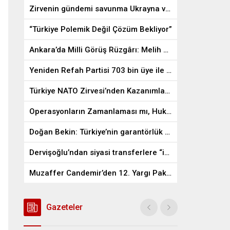
Zirvenin gündemi savunma Ukrayna ve güney kanadı
“Türkiye Polemik Değil Çözüm Bekliyor”
Ankara’da Milli Görüş Rüzgârı: Melih Güner Dur Durak Bilmiyor
Yeniden Refah Partisi 703 bin üye ile Türkiye’nin en büyük 3. Partisi oldu
Türkiye NATO Zirvesi’nden Kazanımlarla Ayrılmalı
Operasyonların Zamanlaması mı, Hukukun Zamanı mı?
Doğan Bekin: Türkiye’nin garantörlük hakkını devre dışı bırakacak hiçbir plan kabul edilemez
Dervişoğlu’ndan siyasi transferlere “iki T” tepkisi: Açığınız varsa siyaseti bırakın
Muzaffer Candemir’den 12. Yargı Paketi’ne Sert Eleştiri
Gazeteler