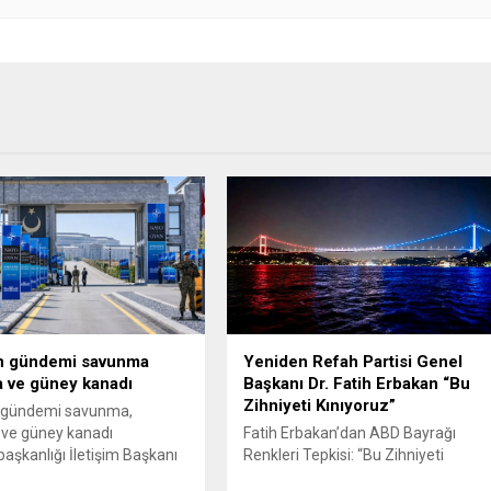
in gündemi savunma
Yeniden Refah Partisi Genel
 ve güney kanadı
Başkanı Dr. Fatih Erbakan “Bu
Zihniyeti Kınıyoruz”
n gündemi savunma,
 ve güney kanadı
Fatih Erbakan’dan ABD Bayrağı
şkanlığı İletişim Başkanı
Renkleri Tepkisi: “Bu Zihniyeti
ttin Duran, 7-8 Temmuz’da
Kınıyoruz” Yeniden Refah Partisi