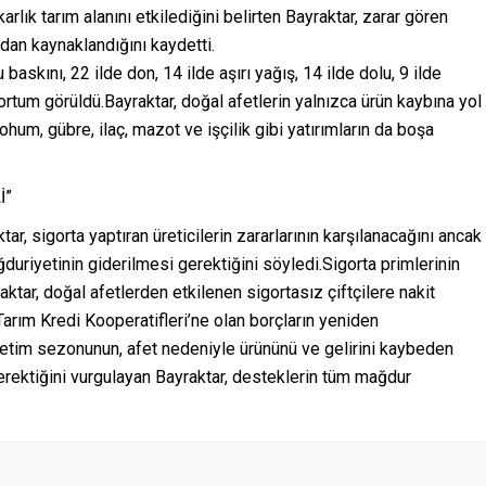
rlık tarım alanını etkilediğini belirten Bayraktar, zarar gören
ndan kaynaklandığını kaydetti.
 baskını, 22 ilde don, 14 ilde aşırı yağış, 14 ilde dolu, 9 ilde
e hortum görüldü.Bayraktar, doğal afetlerin yalnızca ürün kaybına yol
ohum, gübre, ilaç, mazot ve işçilik gibi yatırımların da boşa
İ”
r, sigorta yaptıran üreticilerin zararlarının karşılanacağını ancak
duriyetinin giderilmesi gerektiğini söyledi.Sigorta primlerinin
raktar, doğal afetlerden etkilenen sigortasız çiftçilere nakit
arım Kredi Kooperatifleri’ne olan borçların yeniden
üretim sezonunun, afet nedeniyle ürününü ve gelirini kaybeden
erektiğini vurgulayan Bayraktar, desteklerin tüm mağdur