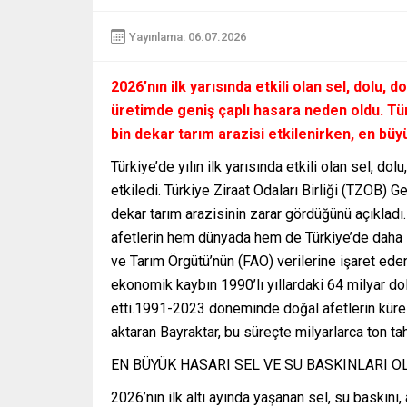
Yayınlama: 06.07.2026
2026’nın ilk yarısında etkili olan sel, dolu, 
üretimde geniş çaplı hasara neden oldu. Tür
bin dekar tarım arazisi etkilenirken, en büy
Türkiye’de yılın ilk yarısında etkili olan sel, do
etkiledi. Türkiye Ziraat Odaları Birliği (TZOB) 
dekar tarım arazisinin zarar gördüğünü açıkladı.
afetlerin hem dünyada hem de Türkiye’de daha sık
ve Tarım Örgütü’nün (FAO) verilerine işaret eden 
ekonomik kaybın 1990’lı yıllardaki 64 milyar do
etti.1991-2023 döneminde doğal afetlerin kürese
aktaran Bayraktar, bu süreçte milyarlarca ton t
EN BÜYÜK HASARI SEL VE SU BASKINLARI 
2026’nın ilk altı ayında yaşanan sel, su baskını, a