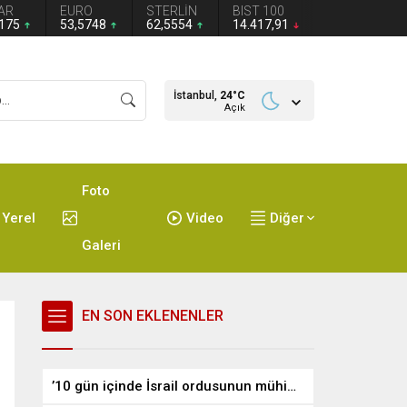
AR
EURO
STERLİN
BIST 100
8175
53,5748
62,5554
14.417,91
İstanbul,
24
°C
Açık
Foto
Yerel
Video
Diğer
Galeri
EN SON EKLENENLER
’10 gün içinde İsrail ordusunun mühimmatı tükenecek’