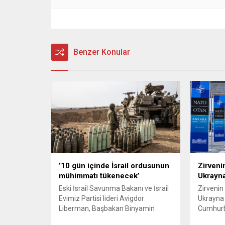
Benzer Konular
’10 gün içinde İsrail ordusunun
Zirven
mühimmatı tükenecek’
Ukrayna
Eski İsrail Savunma Bakanı ve İsrail
Zirveni
Evimiz Partisi lideri Avigdor
Ukrayna
Liberman, Başbakan Binyamin
Cumhurba
Netanyahu hükümetini sert sözlerle
Burhane