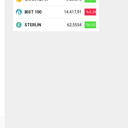
BIST 100
14.417,91
%-0,26
STERLİN
62,5554
%0,02