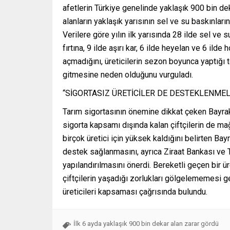
afetlerin Türkiye genelinde yaklaşık 900 bin deka
alanların yaklaşık yarısının sel ve su baskınları
Verilere göre yılın ilk yarısında 28 ilde sel ve su
fırtına, 9 ilde aşırı kar, 6 ilde heyelan ve 6 ild
açmadığını, üreticilerin sezon boyunca yaptığı t
gitmesine neden olduğunu vurguladı.
“SİGORTASIZ ÜRETİCİLER DE DESTEKLENMEL
Tarım sigortasının önemine dikkat çeken Bayrakta
sigorta kapsamı dışında kalan çiftçilerin de mağ
birçok üretici için yüksek kaldığını belirten Bay
destek sağlanmasını, ayrıca Ziraat Bankası ve T
yapılandırılmasını önerdi. Bereketli geçen bir 
çiftçilerin yaşadığı zorlukları gölgelememesi g
üreticileri kapsaması çağrısında bulundu.
İlk 6 ayda yaklaşık 900 bin dekar alan zarar gördü