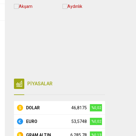
PİYASALAR
DOLAR
46,8175
%0,02
EURO
53,5748
%0,02
GRAM ALTIN
6.285,78
%0,13