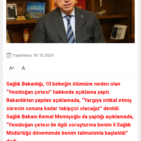
Yayınlama: 18.10.2024
A
A
+
-
Sağlık Bakanlığı, 10 bebeğin ölümüne neden olan
“Yenidoğan çetesi” hakkında açıklama yaptı.
Bakanlıktan yapılan açıklamada, “Yargıya intikal etmiş
sürecin sonuna kadar takipçisi olacağız” denildi.
Sağlık Bakanı Kemal Memişoğlu da yaptığı açıklamada,
“Yenidoğan çetesi ile ilgili soruşturma benim il Sağlık
Müdürlüğü dönemimde benim talimatımla başlatıldı”