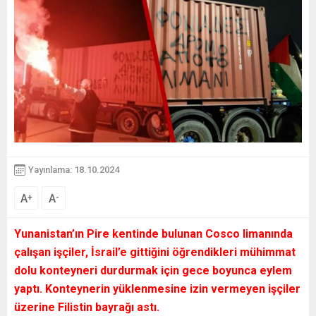
Yayınlama: 18.10.2024
A
A
+
-
Yunanistan’ın Pire kentinde bulunan Cosco limanında
çalışan işçiler, İsrail’e gittiğini öğrendikleri mühimmat
dolu konteyneri durdurmak için gece boyunca eylem
yaptı. Konteynerin yüklenmesine izin vermeyen işçiler
üzerine Filistin bayrağı astı.