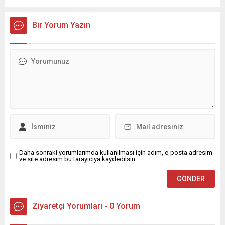
konteynerlerden kağıt topladı. Ünlü şarkıcı Çelik, Samsun’un
İlkadım ilçesinde çöpten kağıt toplayarak...
Bir Yorum Yazın
Daha sonraki yorumlarımda kullanılması için adım, e-posta adresim
ve site adresim bu tarayıcıya kaydedilsin.
Ziyaretçi Yorumları - 0 Yorum