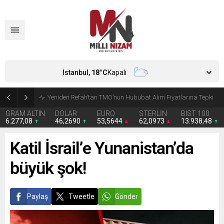
İstanbul,
18
°C
Kapalı
CHP’de Günaydın ve Başarır’ın grup başkanvekilliği düştü
GRAM ALTIN
DOLAR
EURO
STERLİN
BIST 100
6.277,08
46,2690
53,5644
62,0973
13.938,48
Katil İsrail’e Yunanistan’da
büyük şok!
Paylaş
Tweetle
Gönder