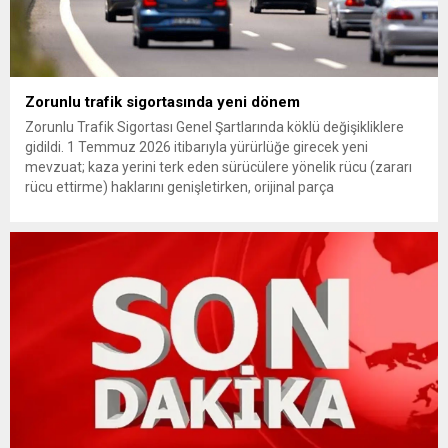
Zorunlu trafik sigortasında yeni dönem
Zorunlu Trafik Sigortası Genel Şartlarında köklü değişikliklere
gidildi. 1 Temmuz 2026 itibarıyla yürürlüğe girecek yeni
mevzuat; kaza yerini terk eden sürücülere yönelik rücu (zararı
rücu ettirme) haklarını genişletirken, orijinal parça
kullanımındaki yaş sınırını kaldırıyor ve değer kaybı
ödemelerinde hak sahibinin başvuru şartını otomatik hale
getiriyor. Hazine Müsteşarlığına bağlı ilgili kurumlarca...