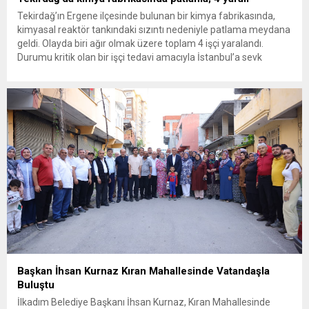
Tekirdağ’ın Ergene ilçesinde bulunan bir kimya fabrikasında,
kimyasal reaktör tankındaki sızıntı nedeniyle patlama meydana
geldi. Olayda biri ağır olmak üzere toplam 4 işçi yaralandı.
Durumu kritik olan bir işçi tedavi amacıyla İstanbul’a sevk
edilirken, bölgede AFAD ve KBRN ekipleri tarafından geniş çaplı
güvenlik ve sızıntı incelemesi başlatıldı. Tekirdağ’ın Ergene
ilçesine...
Başkan İhsan Kurnaz Kıran Mahallesinde Vatandaşla
Buluştu
İlkadım Belediye Başkanı İhsan Kurnaz, Kıran Mahallesinde