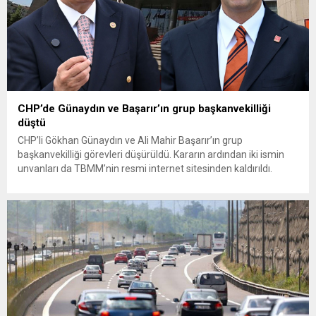
CHP’de Günaydın ve Başarır’ın grup başkanvekilliği
düştü
CHP’li Gökhan Günaydın ve Ali Mahir Başarır’ın grup
başkanvekilliği görevleri düşürüldü. Kararın ardından iki ismin
unvanları da TBMM’nin resmi internet sitesinden kaldırıldı.
Günaydın, ilk açıklamasında “Olmayan MYK’nın verdiği
hukuksuz bir karardır” dedi. CHP’den tedbirli olarak kesin
çıkarma cezası uygulanmak üzere Yüksek Disiplin Kurulu’na
(YDK) sevk edilen ve partideki tüm görevlerinden...