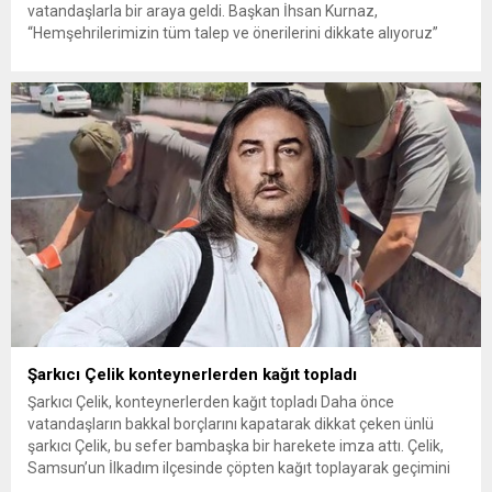
vatandaşlarla bir araya geldi. Başkan İhsan Kurnaz,
“Hemşehrilerimizin tüm talep ve önerilerini dikkate alıyoruz”
dedi. İlkadım Belediye Başkanı İhsan Kurnaz, mahalle ziyaretleri
kapsamında Kıran Mahallesini ziyaret etti. Mahalle sakinleriyle
sohbet eden, onların talep ve önerileri dinleyen Başkan İhsan
Kurnaz, gelen taleplerin çözümü için...
Şarkıcı Çelik konteynerlerden kağıt topladı
Şarkıcı Çelik, konteynerlerden kağıt topladı Daha önce
vatandaşların bakkal borçlarını kapatarak dikkat çeken ünlü
şarkıcı Çelik, bu sefer bambaşka bir harekete imza attı. Çelik,
Samsun’un İlkadım ilçesinde çöpten kağıt toplayarak geçimini
sağlayan Serpil Hanım’a destek oldu. Çelik, sokaklardaki