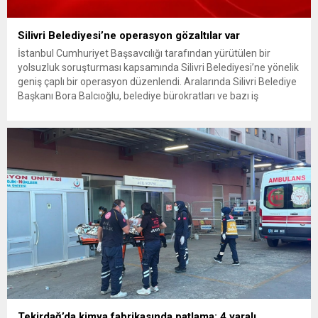
Silivri Belediyesi’ne operasyon gözaltılar var
İstanbul Cumhuriyet Başsavcılığı tarafından yürütülen bir
yolsuzluk soruşturması kapsamında Silivri Belediyesi’ne yönelik
geniş çaplı bir operasyon düzenlendi. Aralarında Silivri Belediye
Başkanı Bora Balcıoğlu, belediye bürokratları ve bazı iş
insanlarının da bulunduğu çok sayıda kişi hakkında gözaltı kararı
uygulandı. Emniyet güçlerinin belediye binasındaki teknik
inceleme ve arama çalışmaları devam ediyor. İstanbul’da...
Tekirdağ’da kimya fabrikasında patlama; 4 yaralı