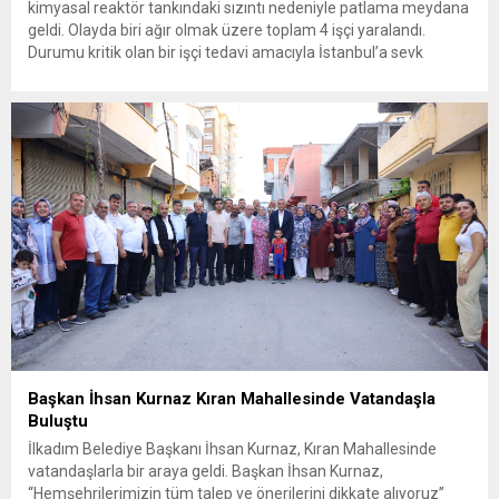
kimyasal reaktör tankındaki sızıntı nedeniyle patlama meydana
geldi. Olayda biri ağır olmak üzere toplam 4 işçi yaralandı.
Durumu kritik olan bir işçi tedavi amacıyla İstanbul’a sevk
edilirken, bölgede AFAD ve KBRN ekipleri tarafından geniş çaplı
güvenlik ve sızıntı incelemesi başlatıldı. Tekirdağ’ın Ergene
ilçesine...
Başkan İhsan Kurnaz Kıran Mahallesinde Vatandaşla
Buluştu
İlkadım Belediye Başkanı İhsan Kurnaz, Kıran Mahallesinde
vatandaşlarla bir araya geldi. Başkan İhsan Kurnaz,
“Hemşehrilerimizin tüm talep ve önerilerini dikkate alıyoruz”