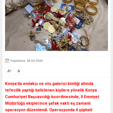
Yayınlama: 28.04.2026
A
A
+
-
Konya’da emlakçı ve oto galerici kimliği altında
tefecilik yaptığı belirlenen kişilere yönelik Konya
Cumhuriyet Başsavcılığı koordinesinde, İl Emniyet
Müdürlüğü ekiplerince şafak vakti eş zamanlı
operasyon düzenlendi. Operasyonda 4 şüpheli