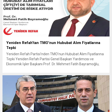
Yeniden Refah’tan TMO’nun Hububat Alım Fiyatlarına
Tepki
Yeniden Refah Partisi’nden TMO’nun Hububat Alım Fiyatlarına
Tepki Yeniden Refah Partisi Genel Başkan Yardımcısı ve
Ekonomik İşler Başkanı Prof. Dr. Mehmet Fatih Bayramoğlu,
Toprak Mahsulleri Ofisi’nin (TMO) açıkladığı hububat alım
fiyatlarına ilişkin yazılı bir açıklama yaptı. Bayramoğlu, açıklanan
fiyatların çiftçinin artan maliyetlerini karşılamaktan uzak
olduğunu savunarak fiyatların yeniden değerlendirilmesi
çağrısında...