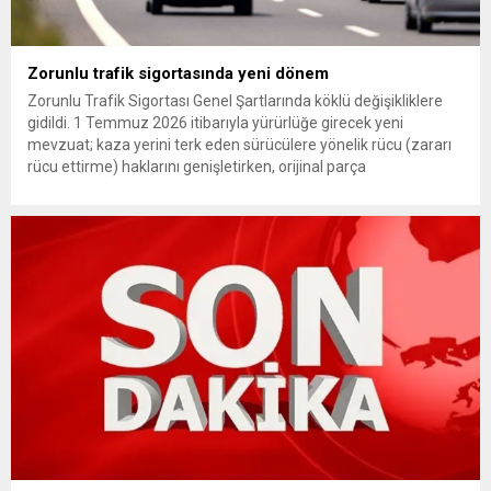
Zorunlu trafik sigortasında yeni dönem
Zorunlu Trafik Sigortası Genel Şartlarında köklü değişikliklere
gidildi. 1 Temmuz 2026 itibarıyla yürürlüğe girecek yeni
mevzuat; kaza yerini terk eden sürücülere yönelik rücu (zararı
rücu ettirme) haklarını genişletirken, orijinal parça
kullanımındaki yaş sınırını kaldırıyor ve değer kaybı
ödemelerinde hak sahibinin başvuru şartını otomatik hale
getiriyor. Hazine Müsteşarlığına bağlı ilgili kurumlarca...