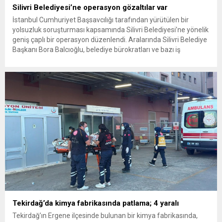
Silivri Belediyesi’ne operasyon gözaltılar var
İstanbul Cumhuriyet Başsavcılığı tarafından yürütülen bir
yolsuzluk soruşturması kapsamında Silivri Belediyesi’ne yönelik
geniş çaplı bir operasyon düzenlendi. Aralarında Silivri Belediye
Başkanı Bora Balcıoğlu, belediye bürokratları ve bazı iş
insanlarının da bulunduğu çok sayıda kişi hakkında gözaltı kararı
uygulandı. Emniyet güçlerinin belediye binasındaki teknik
inceleme ve arama çalışmaları devam ediyor. İstanbul’da...
Tekirdağ’da kimya fabrikasında patlama; 4 yaralı
Tekirdağ’ın Ergene ilçesinde bulunan bir kimya fabrikasında,