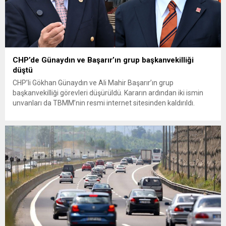
CHP’de Günaydın ve Başarır’ın grup başkanvekilliği
düştü
CHP’li Gökhan Günaydın ve Ali Mahir Başarır’ın grup
başkanvekilliği görevleri düşürüldü. Kararın ardından iki ismin
unvanları da TBMM’nin resmi internet sitesinden kaldırıldı.
Günaydın, ilk açıklamasında “Olmayan MYK’nın verdiği
hukuksuz bir karardır” dedi. CHP’den tedbirli olarak kesin
çıkarma cezası uygulanmak üzere Yüksek Disiplin Kurulu’na
(YDK) sevk edilen ve partideki tüm görevlerinden...