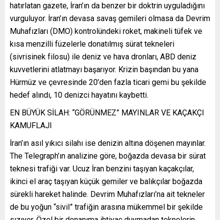
hatırlatan gazete, İran’ın da benzer bir doktrin uyguladığını
vurguluyor. İran’ın devasa savaş gemileri olmasa da Devrim
Muhafızları (DMO) kontrolündeki roket, makineli tüfek ve
kısa menzilli füzelerle donatılmış sürat tekneleri
(sivrisinek filosu) ile deniz ve hava dronları, ABD deniz
kuvvetlerini atlatmayı başarıyor. Krizin başından bu yana
Hürmüz ve çevresinde 20’den fazla ticari gemi bu şekilde
hedef alındı, 10 denizci hayatını kaybetti.
EN BÜYÜK SİLAH: “GÖRÜNMEZ” MAYINLAR VE KAÇAKÇI
KAMUFLAJI
İran’ın asıl yıkıcı silahı ise denizin altına döşenen mayınlar.
The Telegraph’ın analizine göre, boğazda devasa bir sürat
teknesi trafiği var. Ucuz İran benzini taşıyan kaçakçılar,
ikinci el araç taşıyan küçük gemiler ve balıkçılar boğazda
sürekli hareket halinde. Devrim Muhafızları’na ait tekneler
de bu yoğun “sivil” trafiğin arasına mükemmel bir şekilde
sızıyor. Özel bir donanıma ihtiyaç duymadan teknelerin