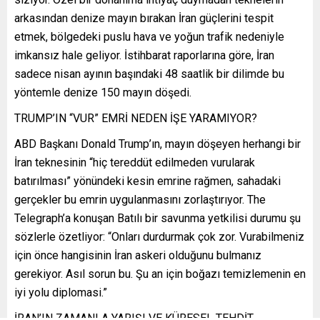
arkasından denize mayın bırakan İran güçlerini tespit
etmek, bölgedeki puslu hava ve yoğun trafik nedeniyle
imkansız hale geliyor. İstihbarat raporlarına göre, İran
sadece nisan ayının başındaki 48 saatlik bir dilimde bu
yöntemle denize 150 mayın döşedi.
TRUMP’IN “VUR” EMRİ NEDEN İŞE YARAMIYOR?
ABD Başkanı Donald Trump’ın, mayın döşeyen herhangi bir
İran teknesinin “hiç tereddüt edilmeden vurularak
batırılması” yönündeki kesin emrine rağmen, sahadaki
gerçekler bu emrin uygulanmasını zorlaştırıyor. The
Telegraph’a konuşan Batılı bir savunma yetkilisi durumu şu
sözlerle özetliyor: “Onları durdurmak çok zor. Vurabilmeniz
için önce hangisinin İran askeri olduğunu bulmanız
gerekiyor. Asıl sorun bu. Şu an için boğazı temizlemenin en
iyi yolu diplomasi.”
İRAN’IN ZAMANLA YARIŞI VE KÜRESEL TEHDİT