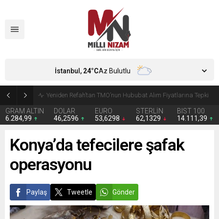
İstanbul,
24
°C
Az Bulutlu
CHP’de Günaydın ve Başarır’ın grup başkanvekilliği düştü
GRAM ALTIN
DOLAR
EURO
STERLİN
BIST 100
6.284,99
46,2596
53,6298
62,1329
14.111,39
Konya’da tefecilere şafak
operasyonu
Paylaş
Tweetle
Gönder