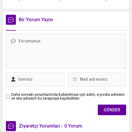
dedi. İlkadım Belediye Başkanı İhsan Kurnaz, mahalle ziyaretleri
kapsamında Kıran Mahallesini ziyaret etti. Mahalle sakinleriyle
sohbet eden, onların talep ve önerileri dinleyen Başkan İhsan
Bir Yorum Yazın
Kurnaz, gelen taleplerin çözümü için...
Daha sonraki yorumlarımda kullanılması için adım, e-posta adresim
ve site adresim bu tarayıcıya kaydedilsin.
Ziyaretçi Yorumları - 0 Yorum