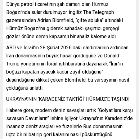
Dünya petrol ticaretinin şah damarı olan Hürmüz
Boğazı’nda sular durulmuyor. İngiliz The Telegraph
gazetesinden Adrian Blomfield, “çifte abluka” altındaki
Hürmüz Boğazı’na giderek sahadaki şaşırtıcı gerçeği
gözler önüne seren kapsamlı bir analiz kaleme aldı.
ABD ve İsrail’in 28 Şubat 2026’daki saldırılarının ardından
İran donanmasının büyük hasar gördüğüne ve Donald
Trump yönetiminin İsrail istihbaratına dayanarak “İran’ın
boğazı kapatamayacak kadar zayıf olduğunu”
düşündüğüne dikkat çeken Blomfield, bu varsayımın nasıl
çöktüğünü anlattı.
UKRAYNA’NIN ‘KARADENİZ TAKTİĞİ’ HÜRMÜZ’E TAŞINDI
Habere göre, modern deniz savaşları artık “Golyat’lara karşı
savaşan Davut’ların” lehine işliyor. Ukrayna’nın Karadeniz’de
insansız deniz araçları ve füzelerle Rus donanmasının
üçte birini batırıp geri kalanını nasıl püskürttüğünü