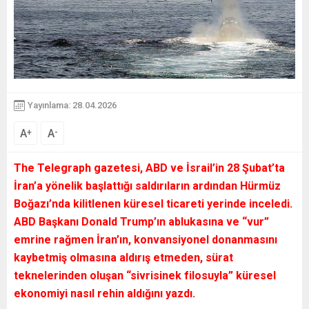
Yayınlama: 28.04.2026
A
A
+
-
The Telegraph gazetesi, ABD ve İsrail’in 28 Şubat’ta
İran’a yönelik başlattığı saldırıların ardından Hürmüz
Boğazı’nda kilitlenen küresel ticareti yerinde inceledi.
ABD Başkanı Donald Trump’ın ablukasına ve “vur”
emrine rağmen İran’ın, konvansiyonel donanmasını
kaybetmiş olmasına aldırış etmeden, sürat
teknelerinden oluşan “sivrisinek filosuyla” küresel
ekonomiyi nasıl rehin aldığını yazdı.