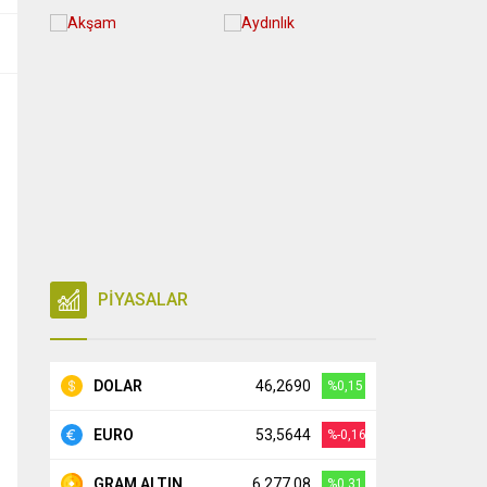
PİYASALAR
DOLAR
46,2690
%0,15
EURO
53,5644
%-0,16
GRAM ALTIN
6.277,08
%0,31