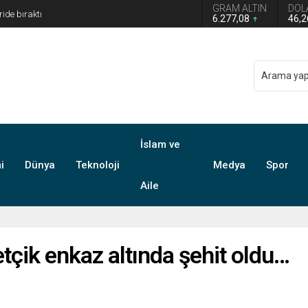
GRAM ALTIN
DOL
 Türkiye Avustralya’ya 2-0 Mağlup Oldu
6.277,08
46,
İslam ve
i
Dünya
Teknoloji
Medya
Spor
Aile
çik enkaz altında şehit oldu…