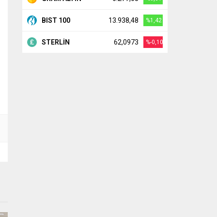
BIST 100
13.938,48
%1,42
STERLİN
62,0973
%-0,10