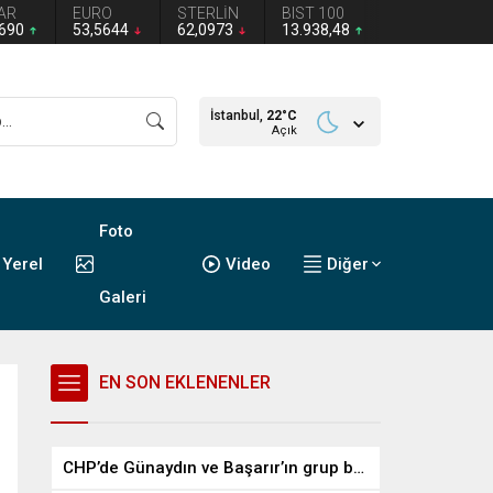
AR
EURO
STERLİN
BIST 100
2690
53,5644
62,0973
13.938,48
İstanbul,
22
°C
Açık
Foto
Yerel
Video
Diğer
Galeri
EN SON EKLENENLER
CHP’de Günaydın ve Başarır’ın grup başkanvekilliği düştü