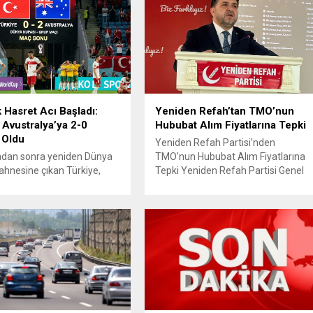
k Hasret Acı Başladı:
Yeniden Refah’tan TMO’nun
 Avustralya’ya 2-0
Hububat Alım Fiyatlarına Tepki
 Oldu
Yeniden Refah Partisi’nden
radan sonra yeniden Dünya
TMO’nun Hububat Alım Fiyatlarına
ahnesine çıkan Türkiye,
Tepki Yeniden Refah Partisi Genel
aki ilk maçında Avustralya
Başkan Yardımcısı ve Ekonomik
a istediği başlangıcı
İşler Başkanı Prof. Dr. Mehmet Fatih
 Ay-yıldızlı ekip, grup
Bayramoğlu, Toprak Mahsulleri
sinin açılış
Ofisi’nin (TMO) açıkladığı hububat
masında rakibine 2-0
alım fiyatlarına ilişkin yazılı bir
olarak Dünya Kupası
açıklama yaptı. Bayramoğlu,
ne puansız başladı.
açıklanan fiyatların çiftçinin artan
manın ilk dakikalarından
maliyetlerini karşılamaktan uzak
iki takım da kontrollü bir
olduğunu savunarak fiyatların
gilerken, Avustralya
yeniden değerlendirilmesi