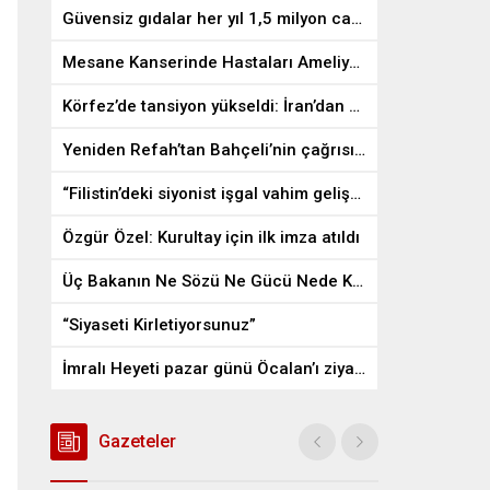
Güvensiz gıdalar her yıl 1,5 milyon can alıyor
Mesane Kanserinde Hastaları Ameliyattan Kurtaran İlaç
Körfez’de tansiyon yükseldi: İran’dan ABD üslerine misilleme
Yeniden Refah’tan Bahçeli’nin çağrısına destek
“Filistin’deki siyonist işgal vahim gelişmelere gebe”
Özgür Özel: Kurultay için ilk imza atıldı
Üç Bakanın Ne Sözü Ne Gücü Nede Kudreti Yetmedi
“Siyaseti Kirletiyorsunuz”
İmralı Heyeti pazar günü Öcalan’ı ziyaret edecek
Gazeteler