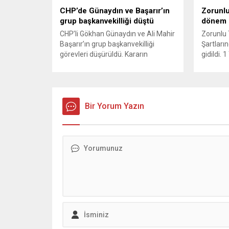
özellikle
CHP’de Günaydın ve Başarır’ın
Zorunlu
olmaya..
grup başkanvekilliği düştü
dönem
CHP’li Gökhan Günaydın ve Ali Mahir
Zorunlu 
Başarır’ın grup başkanvekilliği
Şartların
görevleri düşürüldü. Kararın
gidildi.
ardından iki ismin unvanları da
yürürlüğ
TBMM’nin resmi internet sitesinden
kaza yer
kaldırıldı. Günaydın, ilk
yönelik 
açıklamasında “Olmayan MYK’nın
haklarını
verdiği hukuksuz bir karardır” dedi.
Bir Yorum Yazın
kullanımı
CHP’den tedbirli olarak kesin
ve değer
çıkarma cezası uygulanmak üzere
sahibini
Yüksek Disiplin Kurulu’na (YDK) sevk
hale geti
edilen ve partideki tüm
Müsteşarl
görevlerinden...
kurumlar