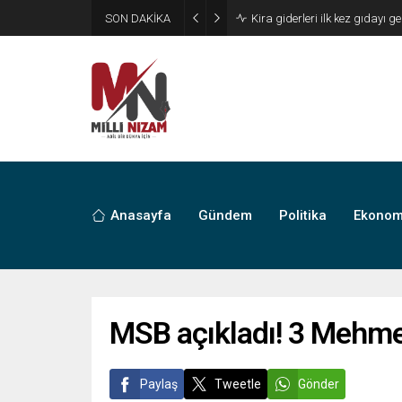
SON DAKİKA
24 Yıllık Hasret Acı Başladı:
Anasayfa
Gündem
Politika
Ekonom
MSB açıkladı! 3 Mehmet
Paylaş
Tweetle
Gönder