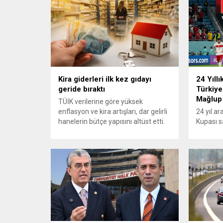
Kira giderleri ilk kez gıdayı
24 Yıllı
geride bıraktı
Türkiye
Mağlup
TÜİK verilerine göre yüksek
enflasyon ve kira artışları, dar gelirli
24 yıl a
hanelerin bütçe yapısını altüst etti.
Kupası s
En alt yüzde 20’lik gelir grubunda
turnuvad
konut ve kira giderlerinin payı 2025
karşısınd
itibarıyla %39’a ulaşarak gıda
yapamadı.
harcamalarını geride bıraktı ve son
mücadele
23 yılın zirvesine çıktı. Türkiye’de
karşılaş
yaşanan yüksek enflasyon ve hız
mağlup 
kazanan kira artışları, düşük...
serüveni
Karşılaş
itibaren 
oyun ser