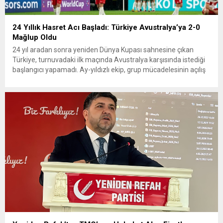
24 Yıllık Hasret Acı Başladı: Türkiye Avustralya’ya 2-0
Mağlup Oldu
24 yıl aradan sonra yeniden Dünya Kupası sahnesine çıkan
Türkiye, turnuvadaki ilk maçında Avustralya karşısında istediği
başlangıcı yapamadı. Ay-yıldızlı ekip, grup mücadelesinin açılış
karşılaşmasında rakibine 2-0 mağlup olarak Dünya Kupası
serüvenine puansız başladı. Karşılaşmanın ilk dakikalarından
itibaren iki takım da kontrollü bir oyun sergilerken, Avustralya
özellikle hızlı hücumlarla etkili olmaya...