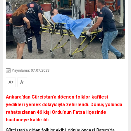
Yayınlama: 07.07.2023
A
A
+
-
Ankara’dan Gürcistan’a döenen folklor kafilesi
yedikleri yemek dolayısıyla zehirlendi. Dönüş yolunda
rahatsızlanan 46 kişi Ordu’nun Fatsa ilçesinde
hastaneye kaldırıldı.
Gürcistan’a giden folklor ekibi, dönüş öncesi Batum’da