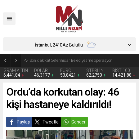
İstanbul,
24
°C
Az Bulutlu
4 firmanın denetim kayyımı durduruldu
GRAM ALTIN
DOLAR
EURO
STERLİN
BIST 100
6.441,84
46,3177
53,8421
62,2750
14.421,88
Ordu’da korkutan olay: 46
kişi hastaneye kaldırıldı!
Paylaş
Tweetle
Gönder