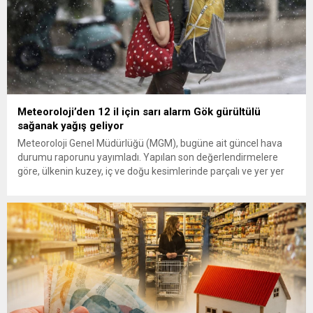
Meteoroloji’den 12 il için sarı alarm Gök gürültülü
sağanak yağış geliyor
Meteoroloji Genel Müdürlüğü (MGM), bugüne ait güncel hava
durumu raporunu yayımladı. Yapılan son değerlendirmelere
göre, ülkenin kuzey, iç ve doğu kesimlerinde parçalı ve yer yer
çok bulutlu bir hava hakim olacak. Muğla, Antalya, Burdur,
Eskişehir, Bolu, Kastamonu, Giresun, Trabzon, Rize, Erzurum,
Kars ve Van olmak üzere toplam 12 ilde yerel...