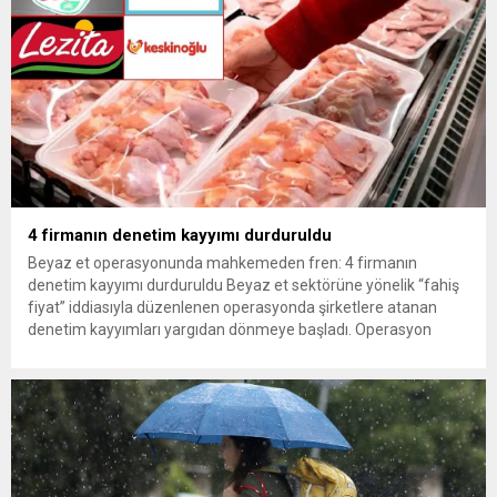
4 firmanın denetim kayyımı durduruldu
Beyaz et operasyonunda mahkemeden fren: 4 firmanın
denetim kayyımı durduruldu Beyaz et sektörüne yönelik “fahiş
fiyat” iddiasıyla düzenlenen operasyonda şirketlere atanan
denetim kayyımları yargıdan dönmeye başladı. Operasyon
kapsamındaki 13 firmadan Gedik Piliç, Erpiliç, Lezita ve
Keskinoğlu’nun başvuruları üzerine mahkeme, denetim kayyımı
atamasının durdurulmasına karar verdi. Türkiye’nin önde gelen
beyaz et...