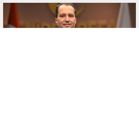
bağış miktarı 300 milyon liraya yaklaştı. Kampanyaya on
binlerce vatandaşın destek verdiği belirtilirken,...
Yeniden Refah Partisi Genel Başkanı Dr. Fatih Erbakan’ın
“HAYIR”I Siyasette Ses Getirdi.
TBMM’de görüşmeleri başlayan çerçeve yasa teklifine ilişkin
siyasi tartışmalar büyürken, Yeniden Refah Partisi Genel
Başkanı Dr. Fatih Erbakan’ın tutumu dikkat çekti. Erbakan’ın
terör örgütü elebaşı Abdullah Öcalan’a “umut hakkı”
tartışmaları ve çerçeve yasa konusundaki karşı duruşuna Zafer
Partisi Genel Başkanı Ümit Özdağ’dan dikkat çeken destek
geldi. Türkiye Büyük Millet Meclisi’nde...