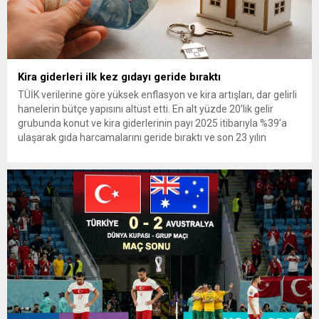
Kira giderleri ilk kez gıdayı geride bıraktı
TÜİK verilerine göre yüksek enflasyon ve kira artışları, dar gelirli
hanelerin bütçe yapısını altüst etti. En alt yüzde 20’lik gelir
grubunda konut ve kira giderlerinin payı 2025 itibarıyla %39’a
ulaşarak gıda harcamalarını geride bıraktı ve son 23 yılın
zirvesine çıktı. Türkiye’de yaşanan yüksek enflasyon ve hız
kazanan kira artışları, düşük...