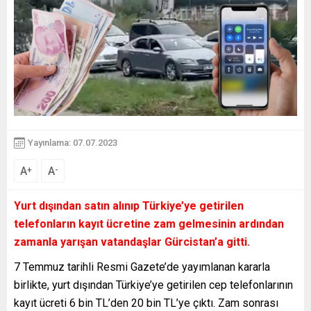
Yayınlama: 07.07.2023
A
A
+
-
Yurt dışından satın alınıp Türkiye’ye getirilen
telefonların kayıt ücretine zam gelmesinin ardından
zamanla yarışan vatandaşlar Gürcistan’a gitti.
7 Temmuz tarihli Resmi Gazete’de yayımlanan kararla
birlikte, yurt dışından Türkiye’ye getirilen cep telefonlarının
kayıt ücreti 6 bin TL’den 20 bin TL’ye çıktı. Zam sonrası