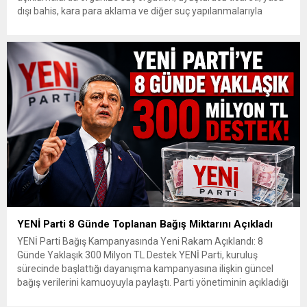
dışı bahis, kara para aklama ve diğer suç yapılanmalarıyla
mücadelede kararlılık mesajı verdi. Gürlek, gelişen teknolojik
imkânların güvenlik ve adalet birimleri tarafından etkin şekilde
kullanıldığını belirterek, “Biz artık suç örgütleri ve illegal
yapılanmaların bir adım...
YENİ Parti 8 Günde Toplanan Bağış Miktarını Açıkladı
YENİ Parti Bağış Kampanyasında Yeni Rakam Açıklandı: 8
Günde Yaklaşık 300 Milyon TL Destek YENİ Parti, kuruluş
sürecinde başlattığı dayanışma kampanyasına ilişkin güncel
bağış verilerini kamuoyuyla paylaştı. Parti yönetiminin açıkladığı
verilere göre kampanyanın sekizinci günü itibarıyla toplanan