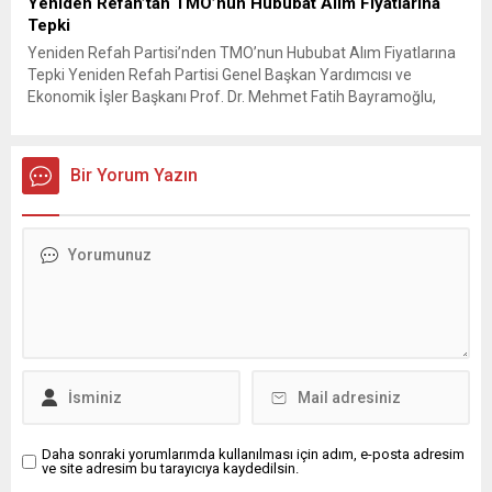
Yeniden Refah’tan TMO’nun Hububat Alım Fiyatlarına
Tepki
Yeniden Refah Partisi’nden TMO’nun Hububat Alım Fiyatlarına
Tepki Yeniden Refah Partisi Genel Başkan Yardımcısı ve
Ekonomik İşler Başkanı Prof. Dr. Mehmet Fatih Bayramoğlu,
Toprak Mahsulleri Ofisi’nin (TMO) açıkladığı hububat alım
fiyatlarına ilişkin yazılı bir açıklama yaptı. Bayramoğlu, açıklanan
fiyatların çiftçinin artan maliyetlerini karşılamaktan uzak
Bir Yorum Yazın
olduğunu savunarak fiyatların yeniden değerlendirilmesi
çağrısında...
Daha sonraki yorumlarımda kullanılması için adım, e-posta adresim
ve site adresim bu tarayıcıya kaydedilsin.