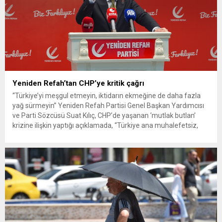
Yeniden Refah’tan CHP’ye kritik çağrı
“Türkiye’yi meşgul etmeyin, iktidarın ekmeğine de daha fazla
yağ sürmeyin” Yeniden Refah Partisi Genel Başkan Yardımcısı
ve Parti Sözcüsü Suat Kılıç, CHP’de yaşanan ‘mutlak butlan’
krizine ilişkin yaptığı açıklamada, “Türkiye ana muhalefetsiz,
ana muhalefet gündemsiz kalmamalıdır. Bir an önce anlaşın,
kurultay kararı alın, sorunun kaynağı değil, çözümün adresi
olun. Türkiye’yi...