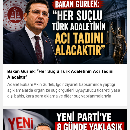
Bakan Gürlek: “Her Suçlu Türk Adaletinin Acı Tadını
Alacaktır”
Adalet Bakanı Akın Gürlek, Iğdır ziyareti kapsamında yaptığı
açıklamalarda organize suç örgütleri, uyuşturucu ticareti, yasa
dışı bahis, kara para aklama ve diğer suç yapılanmalarıyla
mücadelede kararlılık mesajı verdi. Gürlek, gelişen teknolojik
imkânların güvenlik ve adalet birimleri tarafından etkin şekilde
kullanıldığını belirterek, “Biz artık suç örgütleri ve illegal
yapılanmaların bir adım...