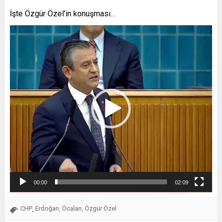
İşte Özgür Özel’in konuşması…
Video
oynatıcı
00:00
02:09
CHP
Erdoğan
Öcalan
Özgür Özel
,
,
,