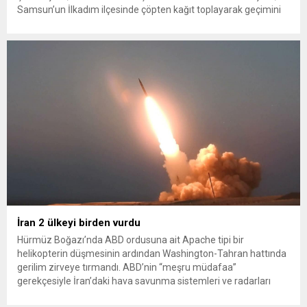
Samsun’un İlkadım ilçesinde çöpten kağıt toplayarak geçimini
sağlayan Serpil Hanım’a destek oldu. Çelik, sokaklardaki
konteynerlerden kağıt topladı. Ünlü şarkıcı Çelik, Samsun’un
İlkadım ilçesinde çöpten kağıt toplayarak...
İran 2 ülkeyi birden vurdu
Hürmüz Boğazı’nda ABD ordusuna ait Apache tipi bir
helikopterin düşmesinin ardından Washington-Tahran hattında
gerilim zirveye tırmandı. ABD’nin “meşru müdafaa”
gerekçesiyle İran’daki hava savunma sistemleri ve radarları
vurmasına, İran Devrim Muhafızları Bahreyn ve Ürdün’deki