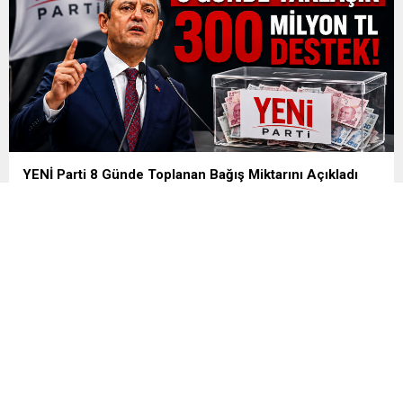
YENİ Parti 8 Günde Toplanan Bağış Miktarını Açıkladı
YENİ Parti Bağış Kampanyasında Yeni Rakam Açıklandı: 8
Günde Yaklaşık 300 Milyon TL Destek YENİ Parti, kuruluş
sürecinde başlattığı dayanışma kampanyasına ilişkin güncel
bağış verilerini kamuoyuyla paylaştı. Parti yönetiminin açıkladığı
verilere göre kampanyanın sekizinci günü itibarıyla toplanan
bağış miktarı 300 milyon liraya yaklaştı. Kampanyaya on
binlerce vatandaşın destek verdiği belirtilirken,...