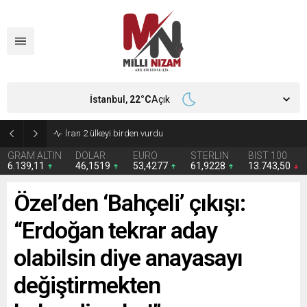
İstanbul,
22
°C
Açık
İran 2 ülkeyi birden vurdu
GRAM ALTIN
DOLAR
EURO
STERLİN
BIST 100
6.139,11
46,1519
53,4277
61,9228
13.743,50
Özel’den ‘Bahçeli’ çıkışı:
“Erdoğan tekrar aday
olabilsin diye anayasayı
değiştirmekten