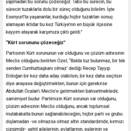
yapmadan bu sorunu çözeceğiz. Tabii bu sürecin, bu
sürecin tuzaklarla dolu bir süreç olduğunu bilelim. İşte
Esenyurt’ta yaşananlar, kurduğu hiçbir tuzaktan sonuç
alamayan iktidar bu kez Türkiye’nin en büyük ilçesine
kayyım atayarak karşımıza çıktı geldi.”
“Kürt sorununu çözeceğiz”
Partisinin Kürt sorununun var olduğunu ve çözüm adresinin
Meclis olduğunu belirten Özel, “Balda tuz bulunmaz, bir tek
senden Cumhurbaşkanı olmaz’ dediği Recep Tayyip
Erdoğan bir kez daha aday olabilsin, bir kez daha seçilsin
diye anayasa değiştirmekten, bunun için gerekirse
Abdullah Öcalan’ı Meclis’e getirmekten bahsetmektedir,
samimiyet budur. Partimizin Kürt sorunun var olduğunu,
çözüm adresinin Meclis olduğunu, ancak toplumsal
mutabakatla bunun sağlanabileceğini, hiçbir parti ve grubu
dışlamadan -ve olmazsa olmaz altın standardımdır, kırmızı
çizgimdir- şehit ailelerinin, evlatlarının, eşlerinin ve