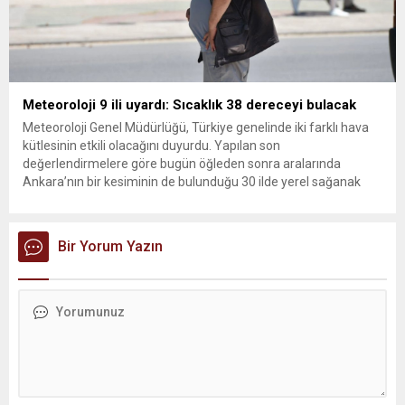
Meteoroloji 9 ili uyardı: Sıcaklık 38 dereceyi bulacak
Meteoroloji Genel Müdürlüğü, Türkiye genelinde iki farklı hava
kütlesinin etkili olacağını duyurdu. Yapılan son
değerlendirmelere göre bugün öğleden sonra aralarında
Ankara’nın bir kesiminin de bulunduğu 30 ilde yerel sağanak
yağış geçişleri beklenirken; Ege ve Güneydoğu Anadolu
bölgelerindeki 9 ilde ise hava sıcaklıkları mevsim normallerinin
üzerine çıkarak yaz değerlerine ulaşacak. Ayrıca...
Bir Yorum Yazın