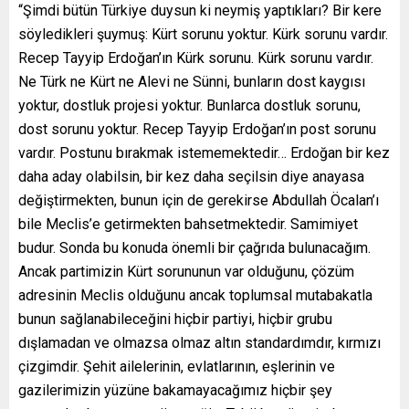
“Şimdi bütün Türkiye duysun ki neymiş yaptıkları? Bir kere
söyledikleri şuymuş: Kürt sorunu yoktur. Kürk sorunu vardır.
Recep Tayyip Erdoğan’ın Kürk sorunu. Kürk sorunu vardır.
Ne Türk ne Kürt ne Alevi ne Sünni, bunların dost kaygısı
yoktur, dostluk projesi yoktur. Bunlarca dostluk sorunu,
dost sorunu yoktur. Recep Tayyip Erdoğan’ın post sorunu
vardır. Postunu bırakmak istememektedir… Erdoğan bir kez
daha aday olabilsin, bir kez daha seçilsin diye anayasa
değiştirmekten, bunun için de gerekirse Abdullah Öcalan’ı
bile Meclis’e getirmekten bahsetmektedir. Samimiyet
budur. Sonda bu konuda önemli bir çağrıda bulunacağım.
Ancak partimizin Kürt sorununun var olduğunu, çözüm
adresinin Meclis olduğunu ancak toplumsal mutabakatla
bunun sağlanabileceğini hiçbir partiyi, hiçbir grubu
dışlamadan ve olmazsa olmaz altın standardımdır, kırmızı
çizgimdir. Şehit ailelerinin, evlatlarının, eşlerinin ve
gazilerimizin yüzüne bakamayacağımız hiçbir şey