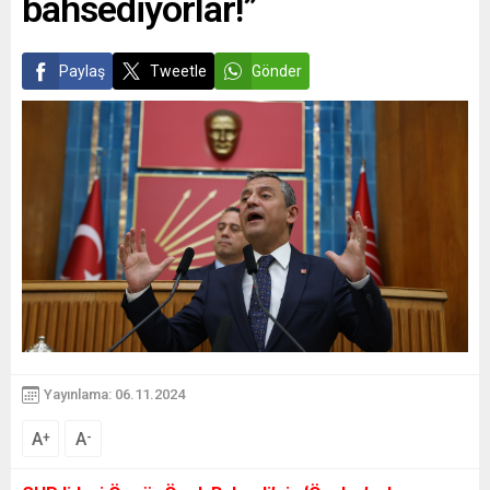
bahsediyorlar!”
Paylaş
Tweetle
Gönder
Yayınlama: 06.11.2024
A
A
+
-