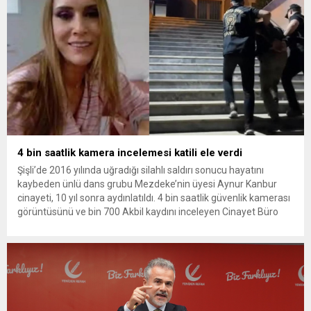
4 bin saatlik kamera incelemesi katili ele verdi
Şişli’de 2016 yılında uğradığı silahlı saldırı sonucu hayatını
kaybeden ünlü dans grubu Mezdeke’nin üyesi Aynur Kanbur
cinayeti, 10 yıl sonra aydınlatıldı. 4 bin saatlik güvenlik kamerası
görüntüsünü ve bin 700 Akbil kaydını inceleyen Cinayet Büro
ekipleri, cinayeti işlediğini itiraf eden maktulün akrabası Bülent
G. ile azmettirici olduğu öne sürülen 2...