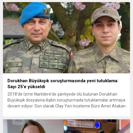
Amerikan askeri üslerini hedef alarak sert karşılık verdi. Tahran,
yeni bir ABD saldırısına anında yanıt verileceğini duyurdu....
Dorukhan Büyükışık soruşturmasında yeni tutuklama:
Sayı 25’e yükseldi
2018’de İzmir Narlıdere’de şantiyede ölü bulunan Dorukhan
Büyükışık dosyasına ilişkin soruşturmada tutuklamalar artmaya
devam ediyor. Son olarak Olay Yeri İnceleme Büro Amiri Atakan
Kaçar’ın da tutuklanmasıyla dosyadaki tutuklu sayısı 25’e
yükseldi. İzmir’in Narlıdere ilçesinde 2018 yılında şantiyede ölü
bulunan Dorukhan Büyükışık’a ilişkin yeniden açılan
soruşturmada tutuklamalar genişliyor. Son olarak dönemin...