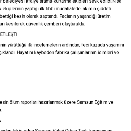
belediyesi itfaiye arama-kurtarma ekipleri sevk edildi.Kısa
ekiplerinin yaptığı ilk tıbbi müdahalede, akımın şiddeti
bettiği kesin olarak saptandı. Facianın yaşandığı üretim
tları kesilerek güvenlik çemberi oluşturuldu.
NETLEŞTİ
inin yürüttüğü ilk incelemelerin ardından, feci kazada yaşamını
çıklandı. Hayatını kaybeden fabrika çalışanlarının isimleri ve
 kesin ölüm raporları hazırlanmak üzere Samsun Eğitim ve
.
A
kından takip eden Samsun Valisi Orhan Tavlı, kamuoyunu