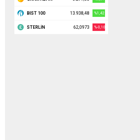
BIST 100
13.938,48
%1,42
STERLİN
62,0973
%-0,10