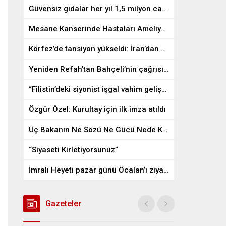
Güvensiz gıdalar her yıl 1,5 milyon can alıyor
Mesane Kanserinde Hastaları Ameliyattan Kurtaran İlaç
Körfez’de tansiyon yükseldi: İran’dan ABD üslerine misilleme
Yeniden Refah’tan Bahçeli’nin çağrısına destek
“Filistin’deki siyonist işgal vahim gelişmelere gebe”
Özgür Özel: Kurultay için ilk imza atıldı
Üç Bakanın Ne Sözü Ne Gücü Nede Kudreti Yetmedi
“Siyaseti Kirletiyorsunuz”
İmralı Heyeti pazar günü Öcalan’ı ziyaret edecek
Gazeteler