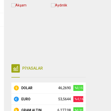
PİYASALAR
DOLAR
46,2690
%0,15
EURO
53,5644
%-0,16
GRAM ALTIN
6.277,08
%0,31