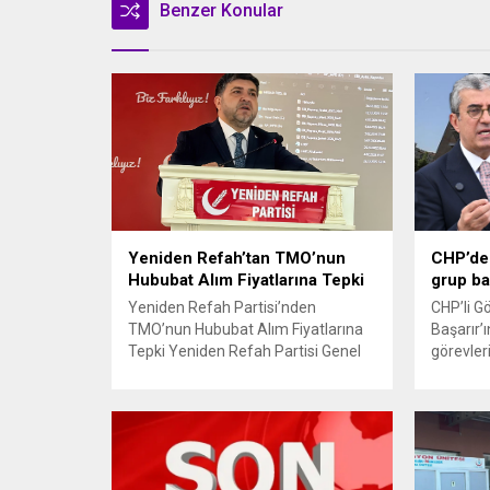
Benzer Konular
Yeniden Refah’tan TMO’nun
CHP’de 
Hububat Alım Fiyatlarına Tepki
grup ba
Yeniden Refah Partisi’nden
CHP’li G
TMO’nun Hububat Alım Fiyatlarına
Başarır’ı
Tepki Yeniden Refah Partisi Genel
görevler
Başkan Yardımcısı ve Ekonomik
ardından
İşler Başkanı Prof. Dr. Mehmet Fatih
TBMM’nin
Bayramoğlu, Toprak Mahsulleri
kaldırıldı
Ofisi’nin (TMO) açıkladığı hububat
açıklam
alım fiyatlarına ilişkin yazılı bir
verdiği h
açıklama yaptı. Bayramoğlu,
CHP’den 