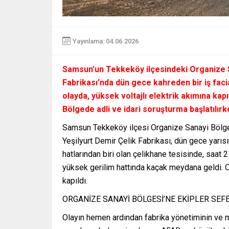
Yayınlama: 04.06.2026
Samsun’un Tekkeköy ilçesindeki Organize S
Fabrikası’nda dün gece kahreden bir iş fac
olayda, yüksek voltajlı elektrik akımına kapıl
Bölgede adli ve idari soruşturma başlatılırk
Samsun Tekkeköy ilçesi Organize Sanayi Bölge
Yeşilyurt Demir Çelik Fabrikası, dün gece yarısın
hatlarından biri olan çelikhane tesisinde, saat 
yüksek gerilim hattında kaçak meydana geldi. O
kapıldı.
ORGANİZE SANAYİ BÖLGESİ’NE EKİPLER SEF
Olayın hemen ardından fabrika yönetiminin ve me