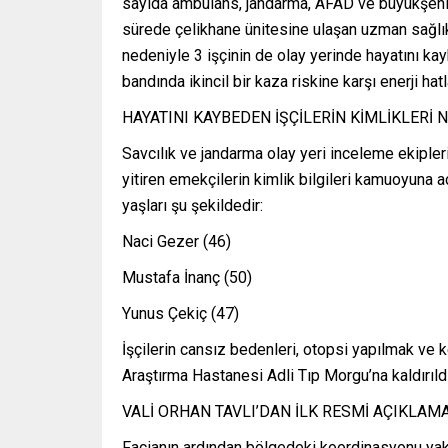
sayıda ambulans, jandarma, AFAD ve büyükşehir 
sürede çelikhane ünitesine ulaşan uzman sağlık 
nedeniyle 3 işçinin de olay yerinde hayatını kay
bandında ikincil bir kaza riskine karşı enerji ha
HAYATINI KAYBEDEN İŞÇİLERİN KİMLİKLERİ 
Savcılık ve jandarma olay yeri inceleme ekipler
yitiren emekçilerin kimlik bilgileri kamuoyuna a
yaşları şu şekildedir:
Naci Gezer (46)
Mustafa İnanç (50)
Yunus Çekiç (47)
İşçilerin cansız bedenleri, otopsi yapılmak ve
Araştırma Hastanesi Adli Tıp Morgu’na kaldırıldı
VALİ ORHAN TAVLI’DAN İLK RESMİ AÇIKLAM
Facianın ardından bölgedeki koordinasyonu ya