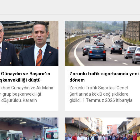
Günaydın ve Başarır’ın
Zorunlu trafik sigortasında yeni
şkanvekilliği düştü
dönem
ökhan Günaydın ve Ali Mahir
Zorunlu Trafik Sigortası Genel
n grup başkanvekilliği
Şartlarında köklü değişikliklere
i düşürüldü. Kararın
gidildi. 1 Temmuz 2026 itibarıyla
 iki ismin unvanları da
yürürlüğe girecek yeni mevzuat;
 resmi internet sitesinden
kaza yerini terk eden sürücülere
. Günaydın, ilk
yönelik rücu (zararı rücu ettirme)
asında “Olmayan MYK’nın
haklarını genişletirken, orijinal parça
ukuksuz bir karardır” dedi.
kullanımındaki yaş sınırını kaldırıyor
tedbirli olarak kesin
ve değer kaybı ödemelerinde hak