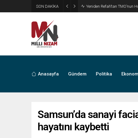
SON DAKİKA
CHP’de Günaydın ve Başarır’ı
Anasayfa
Gündem
Politika
Ekonom
Samsun’da sanayi facia
hayatını kaybetti