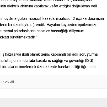
inin elektrik akımına kapılarak vefat ettiğini doğrulayan Vali
da meydana gelen müessif kazada, maalesef 3 işçi kardeşimizin
 derin bir üzüntüyle öğrendik. Hayatını kaybeden işçilerimize
 ve mesai arkadaşlarına sabır ve başsağlığı diliyorum.
hkikatı sürdürmektedir.”
ş kazasıyla ilgili olarak geniş kapsamlı bir adli soruşturma
üfettişlerinin de fabrikadaki iş sağlığı ve güvenliği (İSG)
l iddialarını incelemek üzere kente hareket ettiği öğrenildi.
nı kaybetti