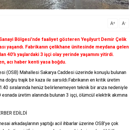
A
A
+
-
anayi Bölgesi’nde faaliyet gösteren Yeşilyurt Demir Çelik
iası yaşandı. Fabrikanın çelikhane ünitesinde meydana gelen
an 40’lı yaşlardaki 3 işçi olay yerinde yaşamını yitirdi.
en, acı haber kenti yasa boğdu.
si (OSB) Mahallesi Sakarya Caddesi üzerinde konuşlu bulunan
a doğru trajik bir kaza ile sarsıldı.Fabrikanın en kritik üretim
21.40 sıralarında henüz belirlenemeyen teknik bir arıza nedeniyle
 esnada üretim alanında bulunan 3 işçi, ölümcül elektrik akımına
ERBER EDİLDİ
sai arkadaşlarının yaptığı acil ihbarlar üzerine OSB’ye çok