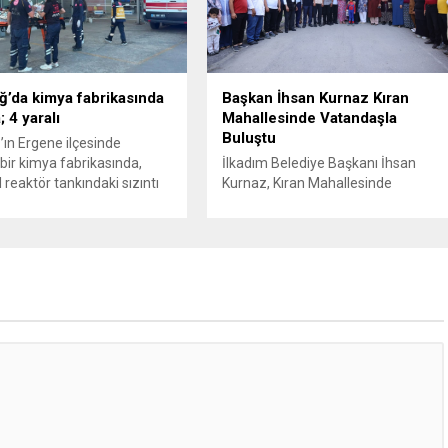
 cezası uygulanmak üzere
sahibinin başvuru şartını otomatik
isiplin Kurulu’na (YDK) sevk
hale getiriyor. Hazine
e partideki tüm
Müsteşarlığına bağlı ilgili
nden...
kurumlarca...
ğ’da kimya fabrikasında
Başkan İhsan Kurnaz Kıran
 4 yaralı
Mahallesinde Vatandaşla
Buluştu
’ın Ergene ilçesinde
bir kimya fabrikasında,
İlkadım Belediye Başkanı İhsan
 reaktör tankındaki sızıntı
Kurnaz, Kıran Mahallesinde
e patlama meydana geldi.
vatandaşlarla bir araya geldi.
iri ağır olmak üzere toplam
Başkan İhsan Kurnaz,
ralandı. Durumu kritik olan
“Hemşehrilerimizin tüm talep ve
tedavi amacıyla İstanbul’a
önerilerini dikkate alıyoruz” dedi.
lirken, bölgede AFAD ve
İlkadım Belediye Başkanı İhsan
pleri tarafından geniş çaplı
Kurnaz, mahalle ziyaretleri
ve sızıntı incelemesi
kapsamında Kıran Mahallesini
ı. Tekirdağ’ın Ergene
ziyaret etti. Mahalle sakinleriyle
.
sohbet eden, onların talep ve
önerileri dinleyen Başkan İhsan
Kurnaz, gelen taleplerin çözümü
için...