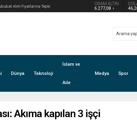
GRAM ALTIN
DOL
n grup başkanvekilliği düştü
6.277,08
46,
İslam ve
i
Dünya
Teknoloji
Medya
Spor
Aile
sı: Akıma kapılan 3 işçi