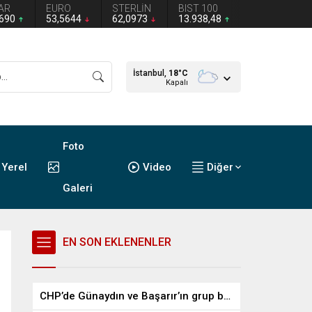
AR
EURO
STERLİN
BIST 100
2690
53,5644
62,0973
13.938,48
İstanbul,
18
°C
Kapalı
Foto
Yerel
Video
Diğer
Galeri
EN SON EKLENENLER
CHP’de Günaydın ve Başarır’ın grup başkanvekilliği düştü