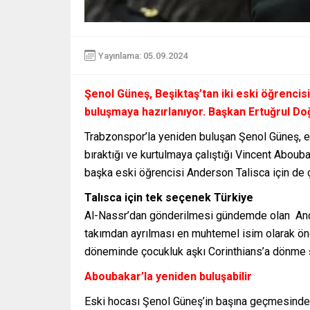
Yayınlama: 05.09.2024
Şenol Güneş, Beşiktaş’tan iki eski öğrencis
buluşmaya hazırlanıyor. Başkan Ertuğrul Doğ
Trabzonspor’la yeniden buluşan Şenol Güneş, esk
bıraktığı ve kurtulmaya çalıştığı Vincent Abouba
başka eski öğrencisi Anderson Talisca için de ç
Talısca için tek seçenek Türkiye
Al-Nassr’dan gönderilmesi gündemde olan And
takımdan ayrılması en muhtemel isim olarak öne 
döneminde çocukluk aşkı Corinthians’a dönme şan
Aboubakar’la yeniden buluşabilir
Eski hocası Şenol Güneş’in başına geçmesinde