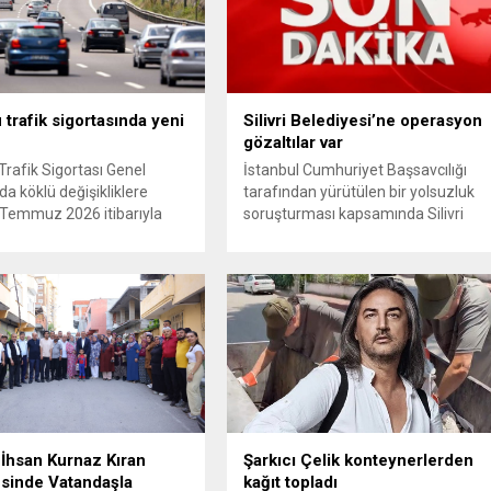
 trafik sigortasında yeni
Silivri Belediyesi’ne operasyon
gözaltılar var
Trafik Sigortası Genel
İstanbul Cumhuriyet Başsavcılığı
da köklü değişikliklere
tarafından yürütülen bir yolsuzluk
 1 Temmuz 2026 itibarıyla
soruşturması kapsamında Silivri
e girecek yeni mevzuat;
Belediyesi’ne yönelik geniş çaplı bir
ini terk eden sürücülere
operasyon düzenlendi. Aralarında
rücu (zararı rücu ettirme)
Silivri Belediye Başkanı Bora
 genişletirken, orijinal parça
Balcıoğlu, belediye bürokratları ve
ndaki yaş sınırını kaldırıyor
bazı iş insanlarının da bulunduğu
 kaybı ödemelerinde hak
çok sayıda kişi hakkında gözaltı
n başvuru şartını otomatik
kararı uygulandı. Emniyet güçlerinin
riyor. Hazine
belediye binasındaki teknik
ığına bağlı ilgili
inceleme ve arama çalışmaları
ca...
devam ediyor. İstanbul’da...
İhsan Kurnaz Kıran
Şarkıcı Çelik konteynerlerden
sinde Vatandaşla
kağıt topladı