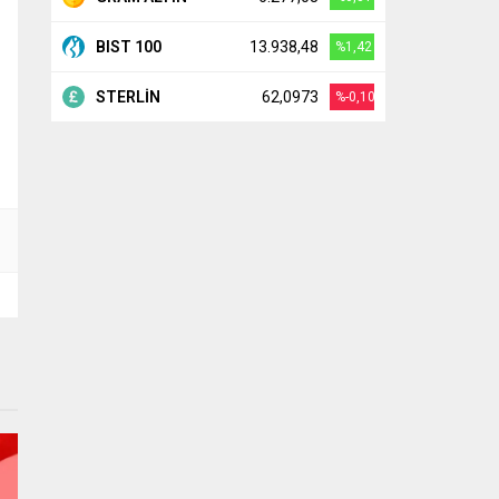
BIST 100
13.938,48
%1,42
STERLİN
62,0973
%-0,10