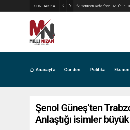
SON DAKİKA
CHP’de Günaydın ve Başarır’ı
Anasayfa
Gündem
Politika
Ekonom
Şenol Güneş’ten Trabz
Anlaştığı isimler büyük