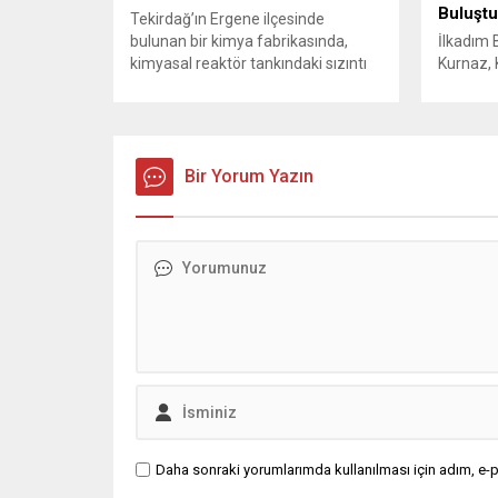
Buluştu
Tekirdağ’ın Ergene ilçesinde
bulunan bir kimya fabrikasında,
İlkadım 
kimyasal reaktör tankındaki sızıntı
Kurnaz, 
nedeniyle patlama meydana geldi.
vatandaşl
Olayda biri ağır olmak üzere toplam
Başkan 
4 işçi yaralandı. Durumu kritik olan
“Hemşehr
bir işçi tedavi amacıyla İstanbul’a
önerileri
sevk edilirken, bölgede AFAD ve
Bir Yorum Yazın
İlkadım 
KBRN ekipleri tarafından geniş çaplı
Kurnaz, 
güvenlik ve sızıntı incelemesi
kapsamın
başlatıldı. Tekirdağ’ın Ergene
ziyaret e
ilçesine...
sohbet e
öneriler
Kurnaz, 
için...
Daha sonraki yorumlarımda kullanılması için adım, e-p