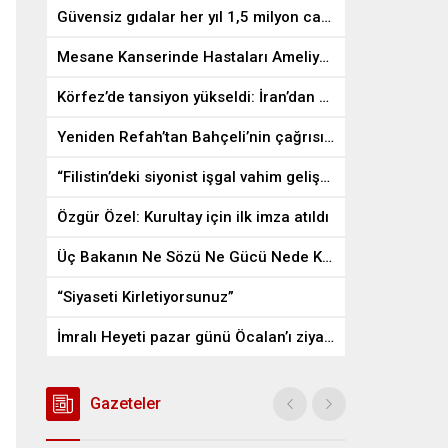
Güvensiz gıdalar her yıl 1,5 milyon can alıyor
Mesane Kanserinde Hastaları Ameliyattan Kurtaran İlaç
Körfez’de tansiyon yükseldi: İran’dan ABD üslerine misilleme
Yeniden Refah’tan Bahçeli’nin çağrısına destek
“Filistin’deki siyonist işgal vahim gelişmelere gebe”
Özgür Özel: Kurultay için ilk imza atıldı
Üç Bakanın Ne Sözü Ne Gücü Nede Kudreti Yetmedi
“Siyaseti Kirletiyorsunuz”
İmralı Heyeti pazar günü Öcalan’ı ziyaret edecek
Gazeteler