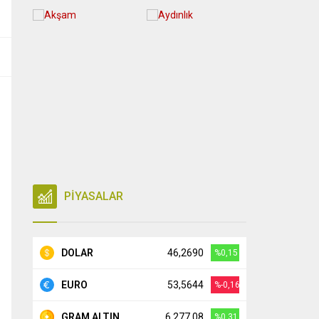
PİYASALAR
DOLAR
46,2690
%0,15
EURO
53,5644
%-0,16
GRAM ALTIN
6.277,08
%0,31