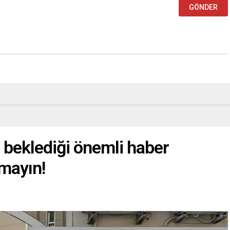
 beklediği önemli haber
mayın!