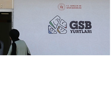
A
A
+
-