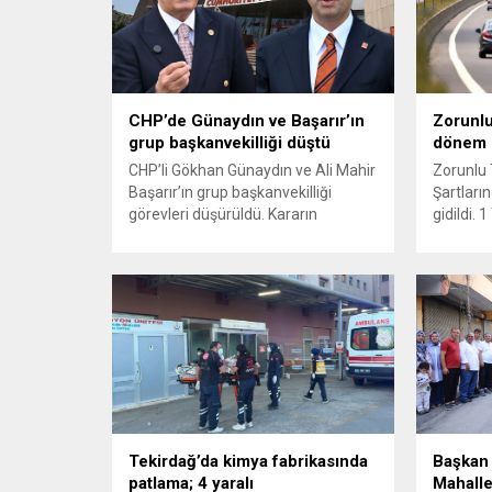
CHP’de Günaydın ve Başarır’ın
Zorunlu
grup başkanvekilliği düştü
dönem
CHP’li Gökhan Günaydın ve Ali Mahir
Zorunlu 
Başarır’ın grup başkanvekilliği
Şartların
görevleri düşürüldü. Kararın
gidildi.
ardından iki ismin unvanları da
yürürlüğ
TBMM’nin resmi internet sitesinden
kaza yer
kaldırıldı. Günaydın, ilk
yönelik 
açıklamasında “Olmayan MYK’nın
haklarını
verdiği hukuksuz bir karardır” dedi.
kullanımı
CHP’den tedbirli olarak kesin
ve değer
çıkarma cezası uygulanmak üzere
sahibini
Yüksek Disiplin Kurulu’na (YDK) sevk
hale geti
edilen ve partideki tüm
Müsteşarl
görevlerinden...
kurumlar
Tekirdağ’da kimya fabrikasında
Başkan 
patlama; 4 yaralı
Mahalle