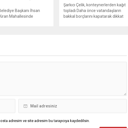
Şarkıcı Çelik, konteynerlerden kağıt
Belediye Başkanı İhsan
topladı Daha önce vatandaşların
Kıran Mahallesinde
bakkal borçlarını kapatarak dikkat
arla bir araya geldi.
çeken ünlü şarkıcı Çelik, bu sefer
İhsan Kurnaz,
bambaşka bir harekete imza attı.
ilerimizin tüm talep ve
Çelik, Samsun’un İlkadım ilçesinde
ni dikkate alıyoruz” dedi.
çöpten kağıt toplayarak geçimini
Belediye Başkanı İhsan
sağlayan Serpil Hanım’a destek
mahalle ziyaretleri
oldu. Çelik, sokaklardaki
da Kıran Mahallesini
konteynerlerden kağıt topladı. Ünlü
tti. Mahalle sakinleriyle
şarkıcı Çelik, Samsun’un İlkadım
den, onların talep ve
ilçesinde çöpten kağıt toplayarak...
i dinleyen Başkan İhsan
gelen taleplerin çözümü
osta adresim ve site adresim bu tarayıcıya kaydedilsin.