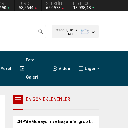
AR
EURO
STERLİN
BIST 100
2690
53,5644
62,0973
13.938,48
İstanbul,
18
°C
Kapalı
Foto
Yerel
Video
Diğer
Galeri
EN SON EKLENENLER
CHP’de Günaydın ve Başarır’ın grup başkanvekilliği düştü