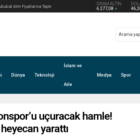
GRAM ALTIN
DOL
n grup başkanvekilliği düştü
6.277,08
46,
İslam ve
i
Dünya
Teknoloji
Medya
Spor
Aile
onspor’u uçuracak hamle!
 heyecan yarattı