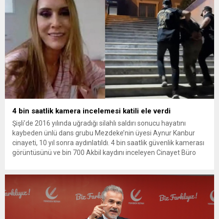
4 bin saatlik kamera incelemesi katili ele verdi
Şişli’de 2016 yılında uğradığı silahlı saldırı sonucu hayatını
kaybeden ünlü dans grubu Mezdeke’nin üyesi Aynur Kanbur
cinayeti, 10 yıl sonra aydınlatıldı. 4 bin saatlik güvenlik kamerası
görüntüsünü ve bin 700 Akbil kaydını inceleyen Cinayet Büro
ekipleri, cinayeti işlediğini itiraf eden maktulün akrabası Bülent
G. ile azmettirici olduğu öne sürülen 2...