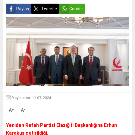
Paylaş
Tweetle
Gönder
Yayınlama: 11.07.2024
A
A
+
-
Yeniden Refah Partisi Elazığ İl Başkanlığına Erhun
Karakuş getirildiği.