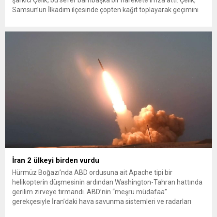
şarkıcı Çelik, bu sefer bambaşka bir harekete imza attı. Çelik,
Samsun’un İlkadım ilçesinde çöpten kağıt toplayarak geçimini
sağlayan Serpil Hanım’a destek oldu. Çelik, sokaklardaki
konteynerlerden kağıt topladı. Ünlü şarkıcı Çelik, Samsun’un
İlkadım ilçesinde çöpten kağıt toplayarak...
İran 2 ülkeyi birden vurdu
Hürmüz Boğazı’nda ABD ordusuna ait Apache tipi bir
helikopterin düşmesinin ardından Washington-Tahran hattında
gerilim zirveye tırmandı. ABD’nin “meşru müdafaa”
gerekçesiyle İran’daki hava savunma sistemleri ve radarları
vurmasına, İran Devrim Muhafızları Bahreyn ve Ürdün’deki