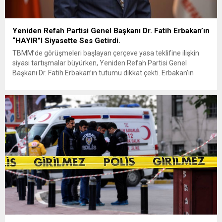
Yeniden Refah Partisi Genel Başkanı Dr. Fatih Erbakan’ın
“HAYIR”I Siyasette Ses Getirdi.
TBMM’de görüşmeleri başlayan çerçeve yasa teklifine ilişkin
siyasi tartışmalar büyürken, Yeniden Refah Partisi Genel
Başkanı Dr. Fatih Erbakan’ın tutumu dikkat çekti. Erbakan’ın
terör örgütü elebaşı Abdullah Öcalan’a “umut hakkı”
tartışmaları ve çerçeve yasa konusundaki karşı duruşuna Zafer
Partisi Genel Başkanı Ümit Özdağ’dan dikkat çeken destek
geldi. Türkiye Büyük Millet Meclisi’nde...