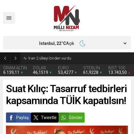
İstanbul,
22
°C
Açık
İran 2 ülkeyi birden vurdu
GRAM ALTIN
DOLAR
EURO
STERLİN
BIST 100
6.139,11
46,1519
53,4277
61,9228
13.743,50
Suat Kılıç: Tasarruf tedbirleri
kapsamında TÜİK kapatılsın!
Paylaş
Tweetle
Gönder