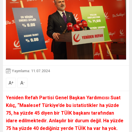
Yayınlama: 11.07.2024
A
A
+
-
Yeniden Refah Partisi Genel Başkan Yardımcısı Suat
Kılıç, “Maalesef Türkiye’de bu istatistikler ha yüzde
75, ha yüzde 45 diyen bir TÜİK başkanı tarafından
idare edilmektedir. Anlaşılır bir durum değil. Ha yüzde
75 ha yüzde 40 dediğiniz yerde TÜİK ha var ha yok.