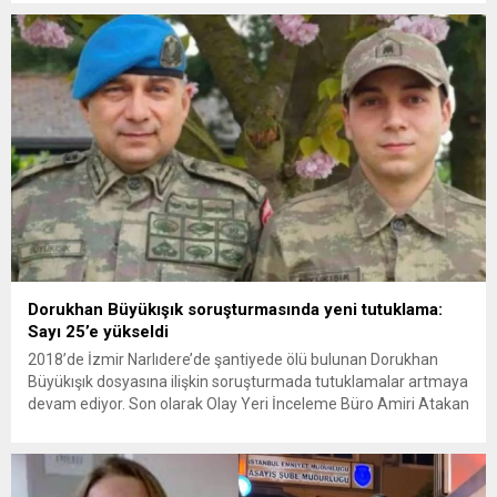
Amerikan askeri üslerini hedef alarak sert karşılık verdi. Tahran,
yeni bir ABD saldırısına anında yanıt verileceğini duyurdu....
Dorukhan Büyükışık soruşturmasında yeni tutuklama:
Sayı 25’e yükseldi
2018’de İzmir Narlıdere’de şantiyede ölü bulunan Dorukhan
Büyükışık dosyasına ilişkin soruşturmada tutuklamalar artmaya
devam ediyor. Son olarak Olay Yeri İnceleme Büro Amiri Atakan
Kaçar’ın da tutuklanmasıyla dosyadaki tutuklu sayısı 25’e
yükseldi. İzmir’in Narlıdere ilçesinde 2018 yılında şantiyede ölü
bulunan Dorukhan Büyükışık’a ilişkin yeniden açılan
soruşturmada tutuklamalar genişliyor. Son olarak dönemin...