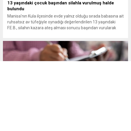
13 yaşındaki çocuk başından silahla vurulmuş halde
bulundu
Manisa’nın Kula ilçesinde evde yalnız olduğu sırada babasına ait
ruhsatsız av tüfeğiyle oynadığı değerlendirilen 13 yaşındaki
F.E.B., silahın kazara ateş alması sonucu başından vurularak
hayatını kaybetti. Manisa’nın Kula ilçesine bağlı Bebekli
Mahallesi’nde meydana gelen olayda, 13 yaşındaki bir çocuk
evinde başından silahla vurulmuş halde ölü bulundu. Edinilen
bilgilere göre, mahalledeki...
Son Gün 31 Ağustos Sakın Kaçırmayın
Vergi, SGK primi, trafik cezası, MTV ve öğrenim kredisi