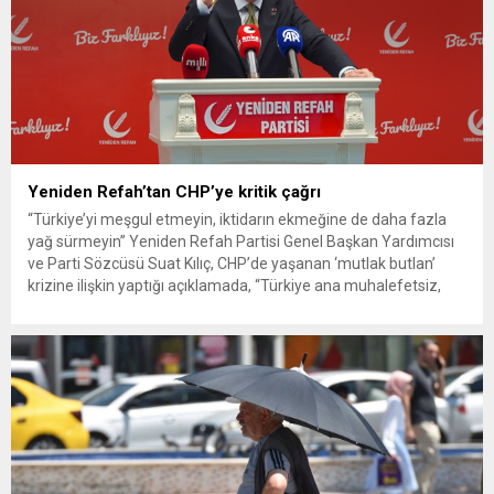
Yeniden Refah’tan CHP’ye kritik çağrı
“Türkiye’yi meşgul etmeyin, iktidarın ekmeğine de daha fazla
yağ sürmeyin” Yeniden Refah Partisi Genel Başkan Yardımcısı
ve Parti Sözcüsü Suat Kılıç, CHP’de yaşanan ‘mutlak butlan’
krizine ilişkin yaptığı açıklamada, “Türkiye ana muhalefetsiz,
ana muhalefet gündemsiz kalmamalıdır. Bir an önce anlaşın,
kurultay kararı alın, sorunun kaynağı değil, çözümün adresi
olun. Türkiye’yi...