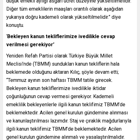
düşük emekli aylığı asgari ücret düzeyine yükseltilmelidir.
Diğer tüm emeklilerin maaşları orantılı olarak aşağıdan
yukarıya doğru kademeli olarak yükseltilmelidir.” diye
konuştu.
‘
Bekleyen kanun tekliflerimize ivedilikle cevap
verilmesi gerekiyor’
Yeniden Refah Partisi olarak Türkiye Büyük Millet
Meclisi’nde (TBMM) sundukları kanun tekliflerin hala
beklemede olduğunu aktaran Kılıç, şöyle devam etti;
“Temmuz ayının son haftası TBMM tatile girecek.
Bekleyen kanun tekliflerimize ivedilikle iktidar
çoğunluğunun cevap vermesi gerekiyor. Kademeli
emeklilik bekleyenlerle ilgili kanun teklifimiz TBMM’de
beklemektedir. Acilen genel kurulun gündemine alınması
ve kanunlaştırılması lazımdır. Staj ve çıraklık mağdurlarıyla
ilgili kanun teklifimiz TBMM’de beklemektedir. Acilen
genel kurulun gündemine alınmalı ve yasalaştırılmalıdır.