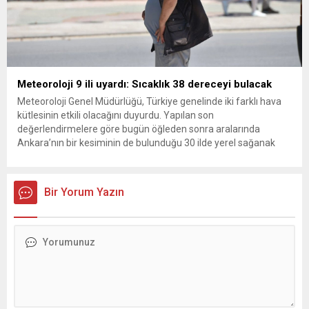
Meteoroloji 9 ili uyardı: Sıcaklık 38 dereceyi bulacak
Meteoroloji Genel Müdürlüğü, Türkiye genelinde iki farklı hava
kütlesinin etkili olacağını duyurdu. Yapılan son
değerlendirmelere göre bugün öğleden sonra aralarında
Ankara’nın bir kesiminin de bulunduğu 30 ilde yerel sağanak
yağış geçişleri beklenirken; Ege ve Güneydoğu Anadolu
bölgelerindeki 9 ilde ise hava sıcaklıkları mevsim normallerinin
üzerine çıkarak yaz değerlerine ulaşacak. Ayrıca...
Bir Yorum Yazın