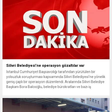
getiriyor. Hazine Müsteşarlığına bağlı ilgili kurumlarca...
Silivri Belediyesi’ne operasyon gözaltılar var
İstanbul Cumhuriyet Başsavcılığı tarafından yürütülen bir
yolsuzluk soruşturması kapsamında Silivri Belediyesi’ne yönelik
geniş çaplı bir operasyon düzenlendi. Aralarında Silivri Belediye
Başkanı Bora Balcıoğlu, belediye bürokratları ve bazı iş
insanlarının da bulunduğu çok sayıda kişi hakkında gözaltı kararı
uygulandı. Emniyet güçlerinin belediye binasındaki teknik
inceleme ve arama çalışmaları devam ediyor. İstanbul’da...