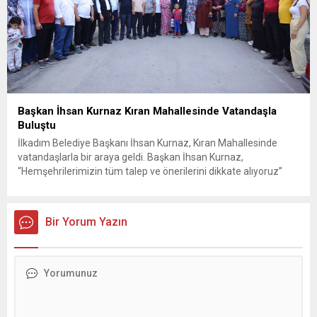
Başkan İhsan Kurnaz Kıran Mahallesinde Vatandaşla
Buluştu
İlkadım Belediye Başkanı İhsan Kurnaz, Kıran Mahallesinde
vatandaşlarla bir araya geldi. Başkan İhsan Kurnaz,
“Hemşehrilerimizin tüm talep ve önerilerini dikkate alıyoruz”
dedi. İlkadım Belediye Başkanı İhsan Kurnaz, mahalle ziyaretleri
kapsamında Kıran Mahallesini ziyaret etti. Mahalle sakinleriyle
sohbet eden, onların talep ve önerileri dinleyen Başkan İhsan
Bir Yorum Yazın
Kurnaz, gelen taleplerin çözümü için...