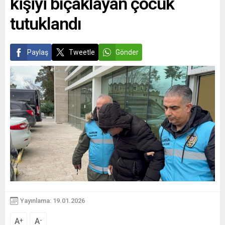
kişiyi bıçaklayan çocuk
tutuklandı
Paylaş
Tweetle
Gönder
Yayınlama: 19.01.2026
A
A
+
-