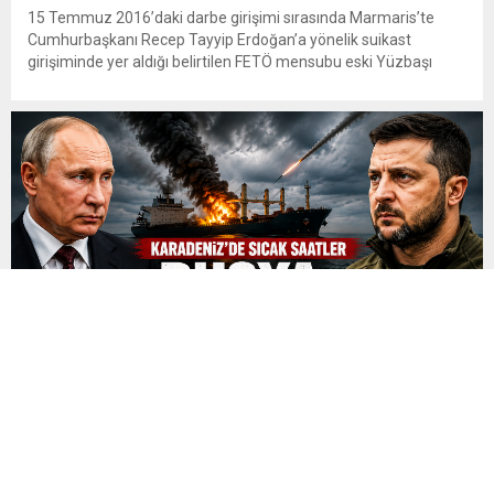
15 Temmuz 2016’daki darbe girişimi sırasında Marmaris’te
Cumhurbaşkanı Recep Tayyip Erdoğan’a yönelik suikast
girişiminde yer aldığı belirtilen FETÖ mensubu eski Yüzbaşı
Burkay Karatepe, çıkarıldığı mahkemece tutuklandı. Yaklaşık 10
yıldır firari olan ve kırmızı bültenle aranan Karatepe, geçtiğimiz
günlerde Afyonkarahisar’da düzenlenen operasyonla
yakalanmıştı. Emniyet Genel Müdürlüğü İstihbarat Başkanlığı
koordinasyonunda yürütülen çalışmalar...
Karadeniz’de Gerilim Tırmanıyor
Rusya, Ukrayna’ya Askeri Yük Taşıdığı İddia Edilen İki Gemiyi
Vurduğunu Açıkladı Rusya Savunma Bakanlığı, Karadeniz’de
Ukrayna ordusuna askeri malzeme taşıdığı öne sürülen iki kuru