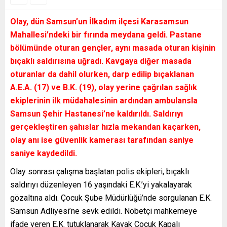
Olay, dün Samsun’un İlkadım ilçesi Karasamsun
Mahallesi’ndeki bir fırında meydana geldi. Pastane
bölümünde oturan gençler, aynı masada oturan kişinin
bıçaklı saldırısına uğradı. Kavgaya diğer masada
oturanlar da dahil olurken, darp edilip bıçaklanan
A.E.A. (17) ve B.K. (19), olay yerine çağrılan sağlık
ekiplerinin ilk müdahalesinin ardından ambulansla
Samsun Şehir Hastanesi’ne kaldırıldı. Saldırıyı
gerçekleştiren şahıslar hızla mekandan kaçarken,
olay anı ise güvenlik kamerası tarafından saniye
saniye kaydedildi.
Olay sonrası çalışma başlatan polis ekipleri, bıçaklı
saldırıyı düzenleyen 16 yaşındaki E.K.’yi yakalayarak
gözaltına aldı. Çocuk Şube Müdürlüğü’nde sorgulanan E.K.
Samsun Adliyesi’ne sevk edildi. Nöbetçi mahkemeye
ifade veren E.K. tutuklanarak Kavak Çocuk Kapalı