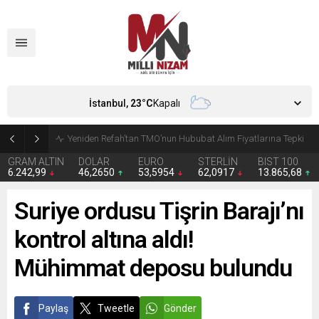
İstanbul,
23
°C
Kapalı
CHP’de Günaydın ve Başarır’ın grup başkanvekilliği düştü
GRAM ALTIN
DOLAR
EURO
STERLİN
BIST 100
6.242,99
46,2650
53,5954
62,0917
13.865,68
Suriye ordusu Tişrin Barajı’nı
kontrol altına aldı!
Mühimmat deposu bulundu
Paylaş
Tweetle
Gönder