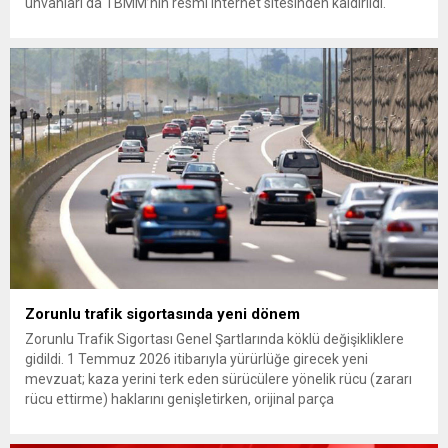
unvanları da TBMM’nin resmi internet sitesinden kaldırıldı.
Günaydın, ilk açıklamasında “Olmayan MYK’nın verdiği
hukuksuz bir karardır” dedi. CHP’den tedbirli olarak kesin
çıkarma cezası uygulanmak üzere Yüksek Disiplin Kurulu’na
(YDK) sevk edilen ve partideki tüm görevlerinden...
Zorunlu trafik sigortasında yeni dönem
Zorunlu Trafik Sigortası Genel Şartlarında köklü değişikliklere
gidildi. 1 Temmuz 2026 itibarıyla yürürlüğe girecek yeni
mevzuat; kaza yerini terk eden sürücülere yönelik rücu (zararı
rücu ettirme) haklarını genişletirken, orijinal parça
kullanımındaki yaş sınırını kaldırıyor ve değer kaybı
ödemelerinde hak sahibinin başvuru şartını otomatik hale