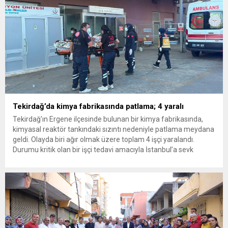
Tekirdağ’da kimya fabrikasında patlama; 4 yaralı
Tekirdağ’ın Ergene ilçesinde bulunan bir kimya fabrikasında,
kimyasal reaktör tankındaki sızıntı nedeniyle patlama meydana
geldi. Olayda biri ağır olmak üzere toplam 4 işçi yaralandı.
Durumu kritik olan bir işçi tedavi amacıyla İstanbul’a sevk
edilirken, bölgede AFAD ve KBRN ekipleri tarafından geniş çaplı
güvenlik ve sızıntı incelemesi başlatıldı. Tekirdağ’ın Ergene
ilçesine...