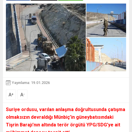
Yayınlama: 19.01.2026
A
A
+
-
Suriye
ordusu, varılan anlaşma doğrultusunda çatışma
olmaksızın devraldığı Münbiç’in güneybatısındaki
Tişrin Barajı’nın altında terör örgütü YPG/SDG’ye ait