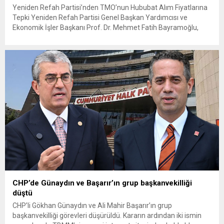
Yeniden Refah Partisi’nden TMO’nun Hububat Alım Fiyatlarına
Tepki Yeniden Refah Partisi Genel Başkan Yardımcısı ve
Ekonomik İşler Başkanı Prof. Dr. Mehmet Fatih Bayramoğlu,
Toprak Mahsulleri Ofisi’nin (TMO) açıkladığı hububat alım
fiyatlarına ilişkin yazılı bir açıklama yaptı. Bayramoğlu, açıklanan
fiyatların çiftçinin artan maliyetlerini karşılamaktan uzak
olduğunu savunarak fiyatların yeniden değerlendirilmesi
çağrısında...
CHP’de Günaydın ve Başarır’ın grup başkanvekilliği
düştü
CHP’li Gökhan Günaydın ve Ali Mahir Başarır’ın grup
başkanvekilliği görevleri düşürüldü. Kararın ardından iki ismin