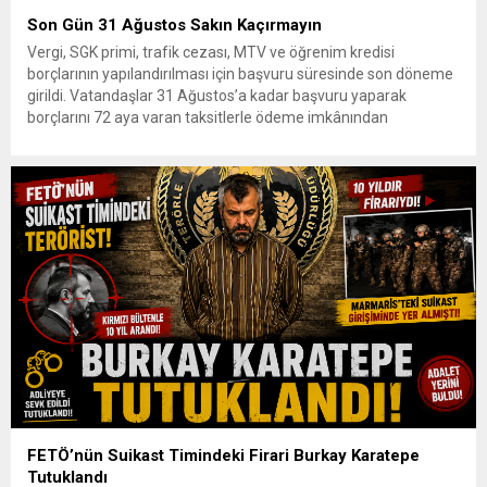
Son Gün 31 Ağustos Sakın Kaçırmayın
Vergi, SGK primi, trafik cezası, MTV ve öğrenim kredisi
borçlarının yapılandırılması için başvuru süresinde son döneme
girildi. Vatandaşlar 31 Ağustos’a kadar başvuru yaparak
borçlarını 72 aya varan taksitlerle ödeme imkânından
yararlanabilecek. Kamu alacaklarının yeniden
yapılandırılmasına olanak tanıyan düzenleme kapsamında
başvurular 31 Ağustos tarihinde sona eriyor. Hak sahiplerine 72
aya varan...
FETÖ’nün Suikast Timindeki Firari Burkay Karatepe
Tutuklandı