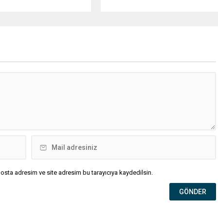
i’ne yönelik geniş çaplı bir
nedeniyle patlama meydana geldi.
n düzenlendi. Aralarında
Olayda biri ağır olmak üzere toplam
Belediye Başkanı Bora
4 işçi yaralandı. Durumu kritik olan
, belediye bürokratları ve
bir işçi tedavi amacıyla İstanbul’a
insanlarının da bulunduğu
sevk edilirken, bölgede AFAD ve
da kişi hakkında gözaltı
KBRN ekipleri tarafından geniş çaplı
ygulandı. Emniyet güçlerinin
güvenlik ve sızıntı incelemesi
 binasındaki teknik
başlatıldı. Tekirdağ’ın Ergene
 ve arama çalışmaları
ilçesine...
iyor. İstanbul’da...
osta adresim ve site adresim bu tarayıcıya kaydedilsin.