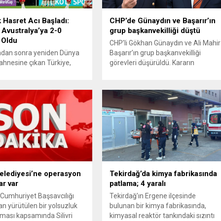
k Hasret Acı Başladı:
CHP’de Günaydın ve Başarır’ın
 Avustralya’ya 2-0
grup başkanvekilliği düştü
 Oldu
CHP’li Gökhan Günaydın ve Ali Mahir
radan sonra yeniden Dünya
Başarır’ın grup başkanvekilliği
ahnesine çıkan Türkiye,
görevleri düşürüldü. Kararın
aki ilk maçında Avustralya
ardından iki ismin unvanları da
a istediği başlangıcı
TBMM’nin resmi internet sitesinden
 Ay-yıldızlı ekip, grup
kaldırıldı. Günaydın, ilk
sinin açılış
açıklamasında “Olmayan MYK’nın
masında rakibine 2-0
verdiği hukuksuz bir karardır” dedi.
olarak Dünya Kupası
CHP’den tedbirli olarak kesin
ne puansız başladı.
çıkarma cezası uygulanmak üzere
manın ilk dakikalarından
Yüksek Disiplin Kurulu’na (YDK) sev
iki takım da kontrollü bir
edilen ve partideki tüm
gilerken, Avustralya
görevlerinden...
 hızlı hücumlarla etkili
 Belediyesi’ne operasyon
Tekirdağ’da kimya fabrikasında
.
ar var
patlama; 4 yaralı
 Cumhuriyet Başsavcılığı
Tekirdağ’ın Ergene ilçesinde
an yürütülen bir yolsuzluk
bulunan bir kimya fabrikasında,
ması kapsamında Silivri
kimyasal reaktör tankındaki sızıntı