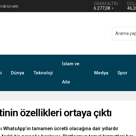
GRAM ALTIN
DOL
 Türkiye Avustralya’ya 2-0 Mağlup Oldu
6.277,08
46,
İslam ve
i
Dünya
Teknoloji
Medya
Spor
Aile
nin özellikleri ortaya çıktı
WhatsApp’ın tamamen ücretli olacağına dair yıllardır