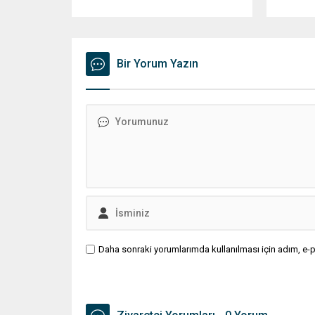
yürürlüğe girecek yeni mevzuat;
Belediyes
kaza yerini terk eden sürücülere
operasyo
yönelik rücu (zararı rücu ettirme)
Silivri 
haklarını genişletirken, orijinal parça
Balcıoğlu
kullanımındaki yaş sınırını kaldırıyor
Bir Yorum Yazın
bazı iş 
ve değer kaybı ödemelerinde hak
çok sayı
sahibinin başvuru şartını otomatik
kararı u
hale getiriyor. Hazine
belediye
Müsteşarlığına bağlı ilgili
inceleme
kurumlarca...
devam ed
Daha sonraki yorumlarımda kullanılması için adım, e-p