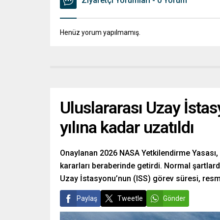
Ziyaretçi Yorumları - 0 Yorum
Henüz yorum yapılmamış.
Uluslararası Uzay İsta
yılına kadar uzatıldı
Onaylanan 2026 NASA Yetkilendirme Yasası, uz
kararları beraberinde getirdi. Normal şartla
Uzay İstasyonu’nun (ISS) görev süresi, resm
Paylaş
Tweetle
Gönder