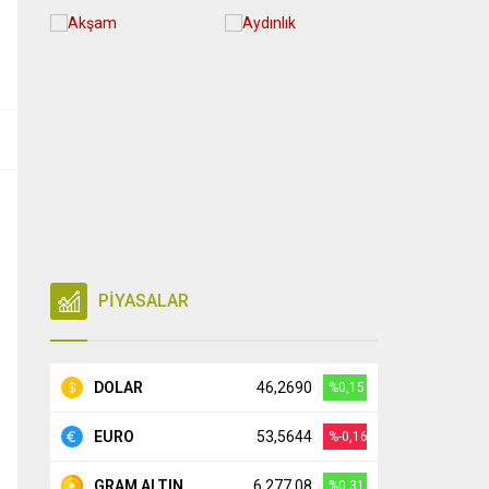
PİYASALAR
DOLAR
46,2690
%0,15
EURO
53,5644
%-0,16
GRAM ALTIN
6.277,08
%0,31