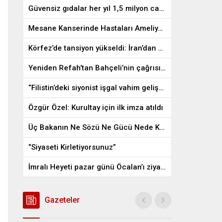
Güvensiz gıdalar her yıl 1,5 milyon can alıyor
Mesane Kanserinde Hastaları Ameliyattan Kurtaran İlaç
Körfez’de tansiyon yükseldi: İran’dan ABD üslerine misilleme
Yeniden Refah’tan Bahçeli’nin çağrısına destek
“Filistin’deki siyonist işgal vahim gelişmelere gebe”
Özgür Özel: Kurultay için ilk imza atıldı
Üç Bakanın Ne Sözü Ne Gücü Nede Kudreti Yetmedi
“Siyaseti Kirletiyorsunuz”
İmralı Heyeti pazar günü Öcalan’ı ziyaret edecek
Gazeteler