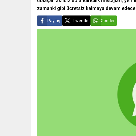
dolaşan asılsız dolandırıcılık mesajları, yeri
zamanki gibi ücretsiz kalmaya devam edece
Paylaş
Tweetle
Gönder