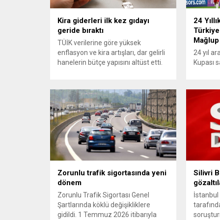
Kira giderleri ilk kez gıdayı
24 Yıllı
geride bıraktı
Türkiye
Mağlup
TÜİK verilerine göre yüksek
enflasyon ve kira artışları, dar gelirli
24 yıl a
hanelerin bütçe yapısını altüst etti.
Kupası s
En alt yüzde 20’lik gelir grubunda
turnuvad
konut ve kira giderlerinin payı 2025
karşısınd
itibarıyla %39’a ulaşarak gıda
yapamadı.
harcamalarını geride bıraktı ve son
mücadele
23 yılın zirvesine çıktı. Türkiye’de
karşılaş
yaşanan yüksek enflasyon ve hız
mağlup 
kazanan kira artışları, düşük...
serüveni
Karşılaş
itibaren 
oyun ser
özellikle
Zorunlu trafik sigortasında yeni
Silivri
olmaya..
dönem
gözaltıl
Zorunlu Trafik Sigortası Genel
İstanbul
Şartlarında köklü değişikliklere
tarafınd
gidildi. 1 Temmuz 2026 itibarıyla
soruştur