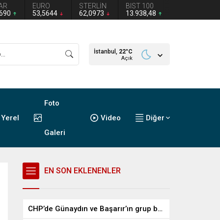
AR
EURO
STERLİN
BIST 100
2690
53,5644
62,0973
13.938,48
İstanbul,
22
°C
Açık
Foto
Yerel
Video
Diğer
Galeri
EN SON EKLENENLER
CHP’de Günaydın ve Başarır’ın grup başkanvekilliği düştü