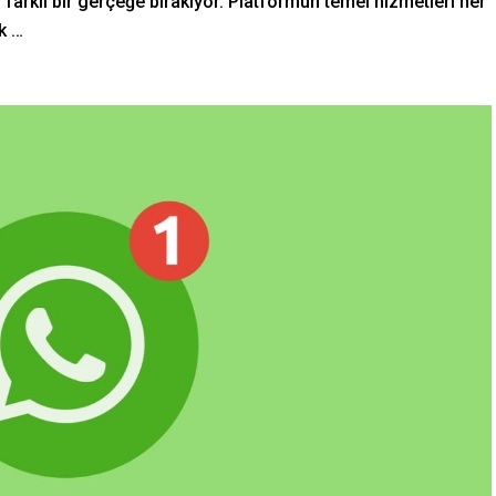
ni farklı bir gerçeğe bırakıyor. Platformun temel hizmetleri her
k …