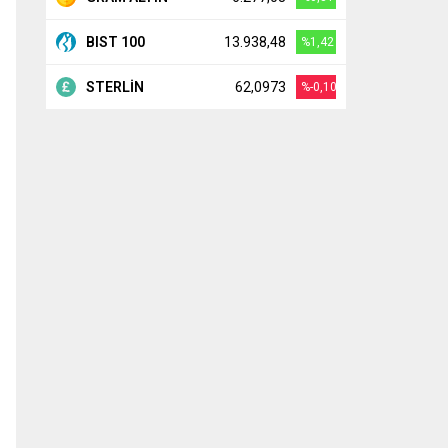
BIST 100
13.938,48
%1,42
STERLİN
62,0973
%-0,10