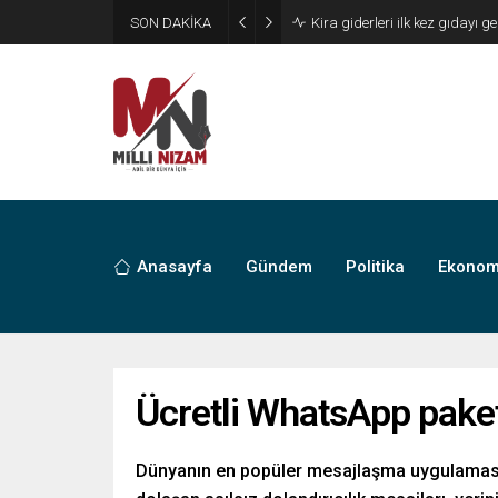
SON DAKİKA
24 Yıllık Hasret Acı Başladı:
Anasayfa
Gündem
Politika
Ekonom
Ücretli WhatsApp paketi
Dünyanın en popüler mesajlaşma uygulaması 