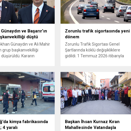
Günaydın ve Başarır’ın
Zorunlu trafik sigortasında yeni
şkanvekilliği düştü
dönem
ökhan Günaydın ve Ali Mahir
Zorunlu Trafik Sigortası Genel
n grup başkanvekilliği
Şartlarında köklü değişikliklere
i düşürüldü. Kararın
gidildi. 1 Temmuz 2026 itibarıyla
 iki ismin unvanları da
yürürlüğe girecek yeni mevzuat;
 resmi internet sitesinden
kaza yerini terk eden sürücülere
. Günaydın, ilk
yönelik rücu (zararı rücu ettirme)
asında “Olmayan MYK’nın
haklarını genişletirken, orijinal parça
ukuksuz bir karardır” dedi.
kullanımındaki yaş sınırını kaldırıyor
tedbirli olarak kesin
ve değer kaybı ödemelerinde hak
 cezası uygulanmak üzere
sahibinin başvuru şartını otomatik
isiplin Kurulu’na (YDK) sevk
hale getiriyor. Hazine
e partideki tüm
Müsteşarlığına bağlı ilgili
nden...
kurumlarca...
ğ’da kimya fabrikasında
Başkan İhsan Kurnaz Kıran
 4 yaralı
Mahallesinde Vatandaşla