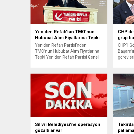
Yeniden Refah’tan TMO’nun
CHP’de 
Hububat Alım Fiyatlarına Tepki
grup ba
Yeniden Refah Partisi’nden
CHP’li G
TMO’nun Hububat Alım Fiyatlarına
Başarır’ı
Tepki Yeniden Refah Partisi Genel
görevler
Başkan Yardımcısı ve Ekonomik
ardından
İşler Başkanı Prof. Dr. Mehmet Fatih
TBMM’nin
Bayramoğlu, Toprak Mahsulleri
kaldırıldı
Ofisi’nin (TMO) açıkladığı hububat
açıklam
alım fiyatlarına ilişkin yazılı bir
verdiği h
açıklama yaptı. Bayramoğlu,
CHP’den 
açıklanan fiyatların çiftçinin artan
çıkarma
maliyetlerini karşılamaktan uzak
Yüksek D
olduğunu savunarak fiyatların
edilen v
yeniden değerlendirilmesi
görevleri
çağrısında...
Silivri Belediyesi’ne operasyon
Tekirda
gözaltılar var
patlama;