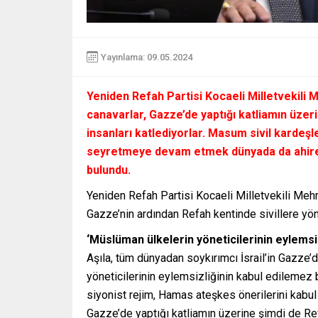
Yayınlama: 09.05.2024
Yeniden Refah Partisi Kocaeli Milletvekili
canavarlar, Gazze’de yaptığı katliamın üz
insanları katlediyorlar. Masum sivil karde
seyretmeye devam etmek dünyada da ahiret
bulundu.
Yeniden Refah Partisi Kocaeli Milletvekili Meh
Gazze’nin ardından Refah kentinde sivillere yön
‘Müslüman ülkelerin yöneticilerinin eylemsi
Aşıla, tüm dünyadan soykırımcı İsrail’in Gazze’
yöneticilerinin eylemsizliğinin kabul edilemez b
siyonist rejim, Hamas ateşkes önerilerini kabul 
Gazze’de yaptığı katliamın üzerine şimdi de Re