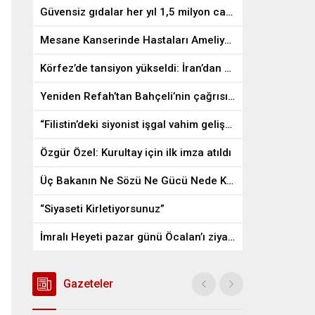
Güvensiz gıdalar her yıl 1,5 milyon can alıyor
Mesane Kanserinde Hastaları Ameliyattan Kurtaran İlaç
Körfez’de tansiyon yükseldi: İran’dan ABD üslerine misilleme
Yeniden Refah’tan Bahçeli’nin çağrısına destek
“Filistin’deki siyonist işgal vahim gelişmelere gebe”
Özgür Özel: Kurultay için ilk imza atıldı
Üç Bakanın Ne Sözü Ne Gücü Nede Kudreti Yetmedi
“Siyaseti Kirletiyorsunuz”
İmralı Heyeti pazar günü Öcalan’ı ziyaret edecek
Gazeteler