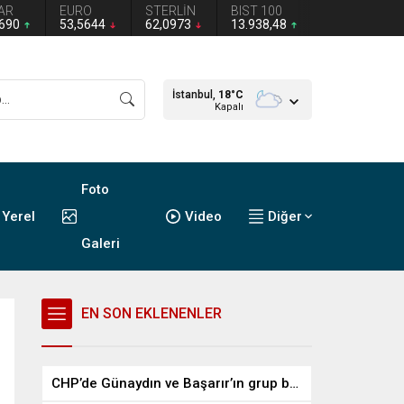
AR
EURO
STERLİN
BIST 100
2690
53,5644
62,0973
13.938,48
İstanbul,
18
°C
Kapalı
Foto
Yerel
Video
Diğer
Galeri
EN SON EKLENENLER
CHP’de Günaydın ve Başarır’ın grup başkanvekilliği düştü