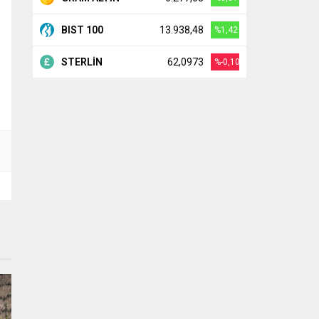
BIST 100
13.938,48
%1,42
STERLİN
62,0973
%-0,10