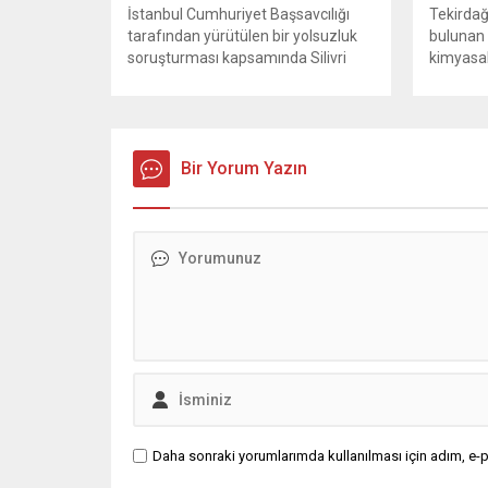
İstanbul Cumhuriyet Başsavcılığı
Tekirdağ
tarafından yürütülen bir yolsuzluk
bulunan 
soruşturması kapsamında Silivri
kimyasal
Belediyesi’ne yönelik geniş çaplı bir
nedeniyl
operasyon düzenlendi. Aralarında
Olayda b
Silivri Belediye Başkanı Bora
4 işçi ya
Balcıoğlu, belediye bürokratları ve
bir işçi 
bazı iş insanlarının da bulunduğu
Bir Yorum Yazın
sevk edi
çok sayıda kişi hakkında gözaltı
KBRN eki
kararı uygulandı. Emniyet güçlerinin
güvenlik 
belediye binasındaki teknik
başlatıld
inceleme ve arama çalışmaları
ilçesine..
devam ediyor. İstanbul’da...
Daha sonraki yorumlarımda kullanılması için adım, e-p