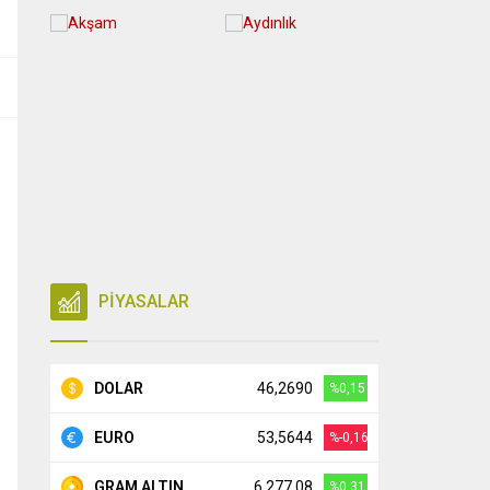
PİYASALAR
DOLAR
46,2690
%0,15
EURO
53,5644
%-0,16
GRAM ALTIN
6.277,08
%0,31