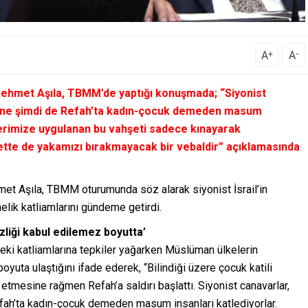
A
A
+
-
 Mehmet Aşıla, TBMM’de yaptığı konuşmada; “Siyonist
erine şimdi de Refah’ta kadın-çocuk demeden masum
şlerimize uygulanan bu vahşeti sadece kınayarak
te de yakamızı bırakmayacak bir vebaldir” açıklamasında
met Aşıla, TBMM oturumunda söz alarak siyonist İsrail’in
elik katliamlarını gündeme getirdi.
zliği kabul edilemez boyutta’
deki katliamlarına tepkiler yağarken Müslüman ülkelerin
oyuta ulaştığını ifade ederek, “Bilindiği üzere çocuk katili
etmesine rağmen Refah’a saldırı başlattı. Siyonist canavarlar,
fah’ta kadın-çocuk demeden masum insanları katlediyorlar.