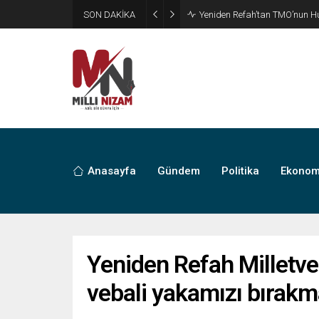
SON DAKİKA
CHP’de Günaydın ve Başarır’ı
Anasayfa
Gündem
Politika
Ekonom
Yeniden Refah Milletve
vebali yakamızı bırakm