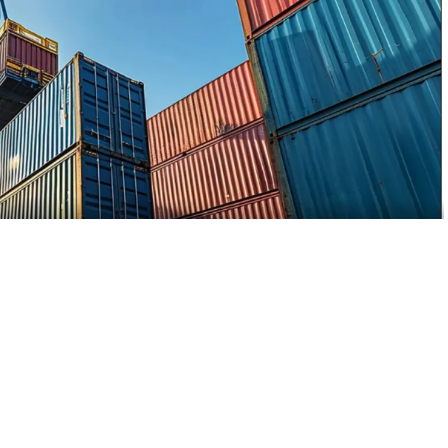
A
A
+
-