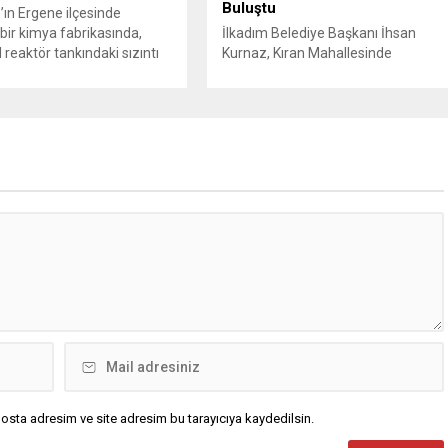
Buluştu
’ın Ergene ilçesinde
bir kimya fabrikasında,
İlkadım Belediye Başkanı İhsan
 reaktör tankındaki sızıntı
Kurnaz, Kıran Mahallesinde
e patlama meydana geldi.
vatandaşlarla bir araya geldi.
iri ağır olmak üzere toplam
Başkan İhsan Kurnaz,
ralandı. Durumu kritik olan
“Hemşehrilerimizin tüm talep ve
tedavi amacıyla İstanbul’a
önerilerini dikkate alıyoruz” dedi.
lirken, bölgede AFAD ve
İlkadım Belediye Başkanı İhsan
pleri tarafından geniş çaplı
Kurnaz, mahalle ziyaretleri
ve sızıntı incelemesi
kapsamında Kıran Mahallesini
ı. Tekirdağ’ın Ergene
ziyaret etti. Mahalle sakinleriyle
.
sohbet eden, onların talep ve
önerileri dinleyen Başkan İhsan
Kurnaz, gelen taleplerin çözümü
için...
osta adresim ve site adresim bu tarayıcıya kaydedilsin.