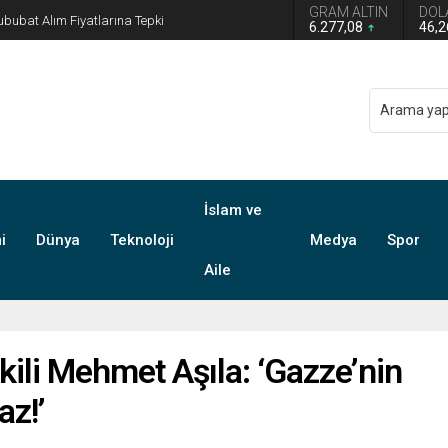
GRAM ALTIN
DOL
n grup başkanvekilliği düştü
6.277,08
46,
İslam ve
i
Dünya
Teknoloji
Medya
Spor
Aile
kili Mehmet Aşıla: ‘Gazze’nin
az!’