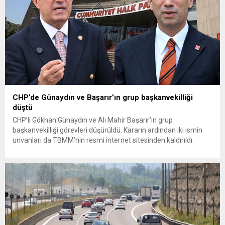
CHP’de Günaydın ve Başarır’ın grup başkanvekilliği
düştü
CHP’li Gökhan Günaydın ve Ali Mahir Başarır’ın grup
başkanvekilliği görevleri düşürüldü. Kararın ardından iki ismin
unvanları da TBMM’nin resmi internet sitesinden kaldırıldı.
Günaydın, ilk açıklamasında “Olmayan MYK’nın verdiği
hukuksuz bir karardır” dedi. CHP’den tedbirli olarak kesin
çıkarma cezası uygulanmak üzere Yüksek Disiplin Kurulu’na
(YDK) sevk edilen ve partideki tüm görevlerinden...