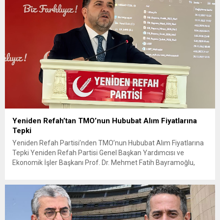
Yeniden Refah’tan TMO’nun Hububat Alım Fiyatlarına
Tepki
Yeniden Refah Partisi’nden TMO’nun Hububat Alım Fiyatlarına
Tepki Yeniden Refah Partisi Genel Başkan Yardımcısı ve
Ekonomik İşler Başkanı Prof. Dr. Mehmet Fatih Bayramoğlu,
Toprak Mahsulleri Ofisi’nin (TMO) açıkladığı hububat alım
fiyatlarına ilişkin yazılı bir açıklama yaptı. Bayramoğlu, açıklanan
fiyatların çiftçinin artan maliyetlerini karşılamaktan uzak
olduğunu savunarak fiyatların yeniden değerlendirilmesi
çağrısında...