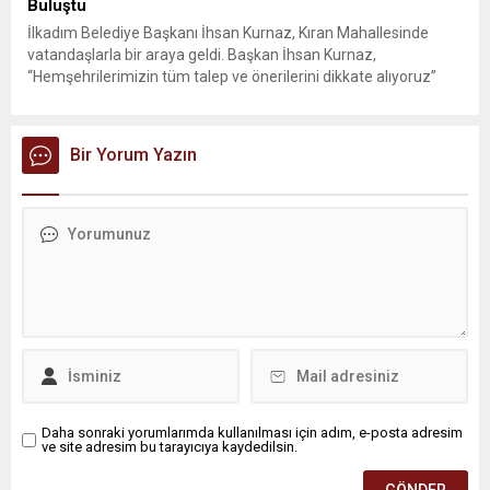
Buluştu
İlkadım Belediye Başkanı İhsan Kurnaz, Kıran Mahallesinde
vatandaşlarla bir araya geldi. Başkan İhsan Kurnaz,
“Hemşehrilerimizin tüm talep ve önerilerini dikkate alıyoruz”
dedi. İlkadım Belediye Başkanı İhsan Kurnaz, mahalle ziyaretleri
kapsamında Kıran Mahallesini ziyaret etti. Mahalle sakinleriyle
sohbet eden, onların talep ve önerileri dinleyen Başkan İhsan
Bir Yorum Yazın
Kurnaz, gelen taleplerin çözümü için...
Daha sonraki yorumlarımda kullanılması için adım, e-posta adresim
ve site adresim bu tarayıcıya kaydedilsin.