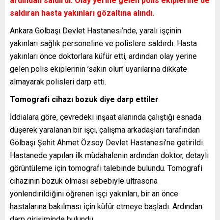
ardından saldırdı. Olay yerine gelen polis ekiplerine de
saldıran hasta yakınları gözaltına alındı.
Ankara Gölbaşı Devlet Hastanesi’nde, yaralı işçinin
yakınları sağlık personeline ve polislere saldırdı. Hasta
yakınları önce doktorlara küfür etti, ardından olay yerine
gelen polis ekiplerinin ’sakin olun’ uyarılarına dikkate
almayarak polisleri darp etti.
Tomografi cihazı bozuk diye darp ettiler
İddialara göre, çevredeki inşaat alanında çalıştığı esnada
düşerek yaralanan bir işçi, çalışma arkadaşları tarafından
Gölbaşı Şehit Ahmet Özsoy Devlet Hastanesi’ne getirildi.
Hastanede yapılan ilk müdahalenin ardından doktor, detaylı
görüntüleme için tomografi talebinde bulundu. Tomografi
cihazının bozuk olması sebebiyle ultrasona
yönlendirildiğini öğrenen işçi yakınları, bir an önce
hastalarına bakılması için küfür etmeye başladı. Ardından
darp girişiminde bulundu.