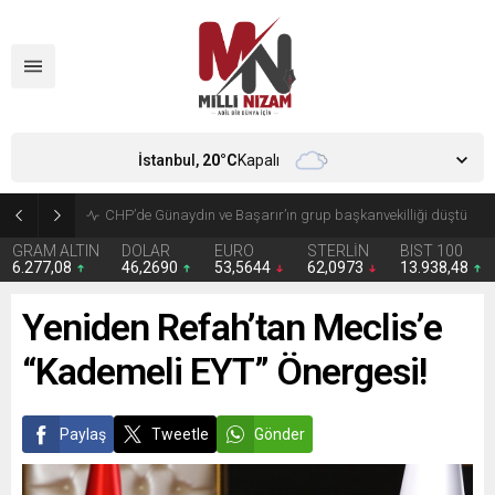
İstanbul,
20
°C
Kapalı
CHP’de Günaydın ve Başarır’ın grup başkanvekilliği düştü
GRAM ALTIN
DOLAR
EURO
STERLİN
BIST 100
6.277,08
46,2690
53,5644
62,0973
13.938,48
Yeniden Refah’tan Meclis’e
“Kademeli EYT” Önergesi!
Paylaş
Tweetle
Gönder