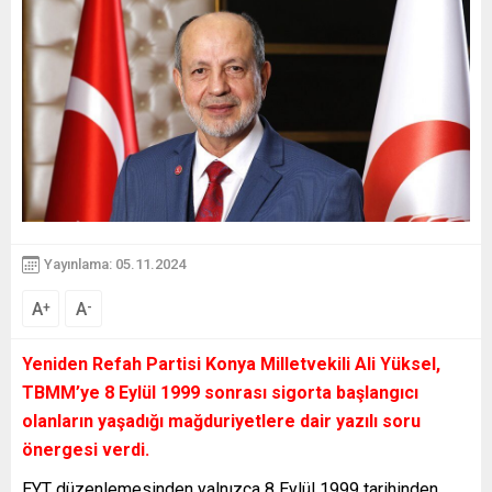
Yayınlama: 05.11.2024
A
A
+
-
Yeniden Refah Partisi Konya Milletvekili Ali Yüksel,
TBMM’ye 8 Eylül 1999 sonrası sigorta başlangıcı
olanların yaşadığı mağduriyetlere dair yazılı soru
önergesi verdi.
EYT düzenlemesinden yalnızca 8 Eylül 1999 tarihinden