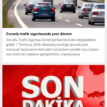
Zorunlu trafik sigortasında yeni dönem
Zorunlu Trafik Sigortası Genel Şartlarında köklü değişikliklere
gidildi. 1 Temmuz 2026 itibarıyla yürürlüğe girecek yeni
mevzuat; kaza yerini terk eden sürücülere yönelik rücu (zararı
rücu ettirme) haklarını genişletirken, orijinal parça
kullanımındaki yaş sınırını kaldırıyor ve değer kaybı
ödemelerinde hak sahibinin başvuru şartını otomatik hale
getiriyor. Hazine Müsteşarlığına bağlı ilgili kurumlarca...