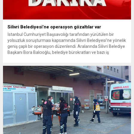
Silivri Belediyesi’ne operasyon gözaltılar var
İstanbul Cumhuriyet Başsavcılığı tarafından yürütülen bir
yolsuzluk soruşturması kapsamında Silivri Belediyesi’ne yönelik
geniş çaplı bir operasyon düzenlendi. Aralarında Silivri Belediye
Başkanı Bora Balcıoğlu, belediye bürokratları ve bazı iş
insanlarının da bulunduğu çok sayıda kişi hakkında gözaltı kararı
uygulandı. Emniyet güçlerinin belediye binasındaki teknik
inceleme ve arama çalışmaları devam ediyor. İstanbul’da...