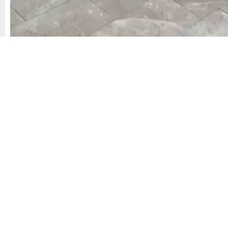
doktora şiddet
Sağlık Bakanlığı
Şiddet
,
,
Benzer Konular