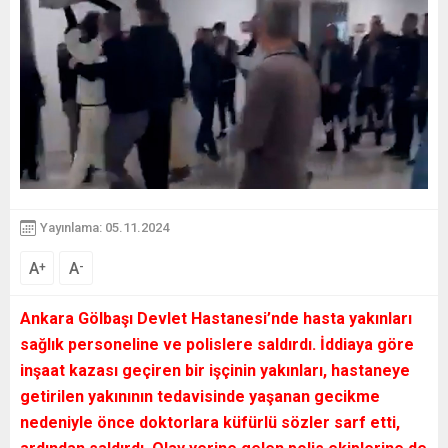
Yayınlama: 05.11.2024
A
A
+
-
Ankara Gölbaşı Devlet Hastanesi’nde hasta yakınları
sağlık personeline ve polislere saldırdı. İddiaya göre
inşaat kazası geçiren bir işçinin yakınları, hastaneye
getirilen yakınının tedavisinde yaşanan gecikme
nedeniyle önce doktorlara küfürlü sözler sarf etti,