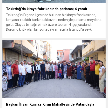
Tekirdağ’da kimya fabrikasında patlama; 4 yaralı
Tekirdağ’ın Ergene ilçesinde bulunan bir kimya fabrikasında,
kimyasal reaktör tankındaki sızıntı nedeniyle patlama meydana
geldi. Olayda biri ağır olmak üzere toplam 4 işçi yaralandı.
Durumu kritik olan bir işçi tedavi amacıyla İstanbul’a sevk
edilirken, bölgede AFAD ve KBRN ekipleri tarafından geniş çaplı
güvenlik ve sızıntı incelemesi başlatıldı. Tekirdağ’ın Ergene
ilçesine...
Başkan İhsan Kurnaz Kıran Mahallesinde Vatandaşla