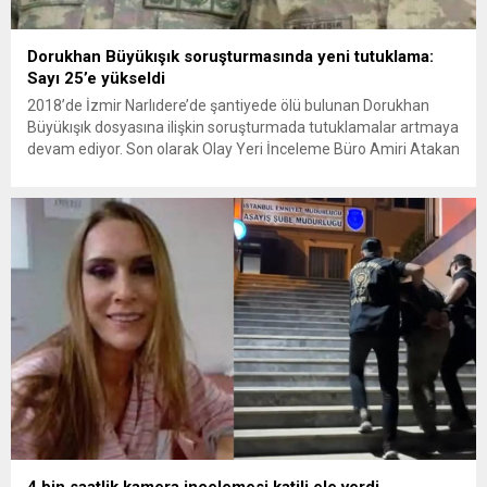
Dorukhan Büyükışık soruşturmasında yeni tutuklama:
Sayı 25’e yükseldi
2018’de İzmir Narlıdere’de şantiyede ölü bulunan Dorukhan
Büyükışık dosyasına ilişkin soruşturmada tutuklamalar artmaya
devam ediyor. Son olarak Olay Yeri İnceleme Büro Amiri Atakan
Kaçar’ın da tutuklanmasıyla dosyadaki tutuklu sayısı 25’e
yükseldi. İzmir’in Narlıdere ilçesinde 2018 yılında şantiyede ölü
bulunan Dorukhan Büyükışık’a ilişkin yeniden açılan
soruşturmada tutuklamalar genişliyor. Son olarak dönemin...
4 bin saatlik kamera incelemesi katili ele verdi