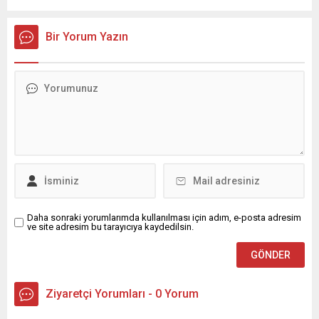
yağış geçişleri beklenirken; Ege ve Güneydoğu Anadolu
bölgelerindeki 9 ilde ise hava sıcaklıkları mevsim normallerinin
üzerine çıkarak yaz değerlerine ulaşacak. Ayrıca...
Bir Yorum Yazın
Daha sonraki yorumlarımda kullanılması için adım, e-posta adresim
ve site adresim bu tarayıcıya kaydedilsin.
Ziyaretçi Yorumları - 0 Yorum