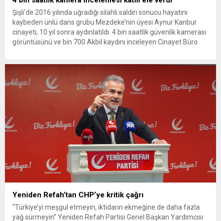
Şişli’de 2016 yılında uğradığı silahlı saldırı sonucu hayatını
kaybeden ünlü dans grubu Mezdeke’nin üyesi Aynur Kanbur
cinayeti, 10 yıl sonra aydınlatıldı. 4 bin saatlik güvenlik kamerası
görüntüsünü ve bin 700 Akbil kaydını inceleyen Cinayet Büro
ekipleri, cinayeti işlediğini itiraf eden maktulün akrabası Bülent
G. ile azmettirici olduğu öne sürülen 2...
Yeniden Refah’tan CHP’ye kritik çağrı
“Türkiye’yi meşgul etmeyin, iktidarın ekmeğine de daha fazla
yağ sürmeyin” Yeniden Refah Partisi Genel Başkan Yardımcısı