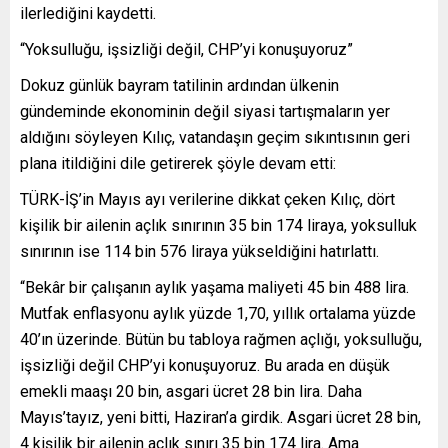
ilerlediğini kaydetti.
“Yoksulluğu, işsizliği değil, CHP’yi konuşuyoruz”
Dokuz günlük bayram tatilinin ardından ülkenin
gündeminde ekonominin değil siyasi tartışmaların yer
aldığını söyleyen Kılıç, vatandaşın geçim sıkıntısının geri
plana itildiğini dile getirerek şöyle devam etti:
TÜRK-İŞ’in Mayıs ayı verilerine dikkat çeken Kılıç, dört
kişilik bir ailenin açlık sınırının 35 bin 174 liraya, yoksulluk
sınırının ise 114 bin 576 liraya yükseldiğini hatırlattı.
“Bekâr bir çalışanın aylık yaşama maliyeti 45 bin 488 lira.
Mutfak enflasyonu aylık yüzde 1,70, yıllık ortalama yüzde
40’ın üzerinde. Bütün bu tabloya rağmen açlığı, yoksulluğu,
işsizliği değil CHP’yi konuşuyoruz. Bu arada en düşük
emekli maaşı 20 bin, asgari ücret 28 bin lira. Daha
Mayıs’tayız, yeni bitti, Haziran’a girdik. Asgari ücret 28 bin,
4 kişilik bir ailenin açlık sınırı 35 bin 174 lira. Ama