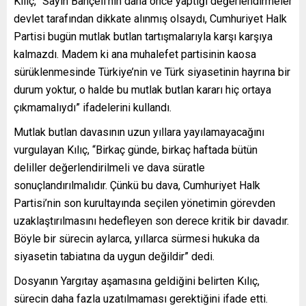
Kılıç, “Sayın Bahçeli’nin daha önce yaptığı değerlendirmeler
devlet tarafından dikkate alınmış olsaydı, Cumhuriyet Halk
Partisi bugün mutlak butlan tartışmalarıyla karşı karşıya
kalmazdı. Madem ki ana muhalefet partisinin kaosa
sürüklenmesinde Türkiye’nin ve Türk siyasetinin hayrına bir
durum yoktur, o halde bu mutlak butlan kararı hiç ortaya
çıkmamalıydı” ifadelerini kullandı.
Mutlak butlan davasının uzun yıllara yayılamayacağını
vurgulayan Kılıç, “Birkaç günde, birkaç haftada bütün
deliller değerlendirilmeli ve dava süratle
sonuçlandırılmalıdır. Çünkü bu dava, Cumhuriyet Halk
Partisi’nin son kurultayında seçilen yönetimin görevden
uzaklaştırılmasını hedefleyen son derece kritik bir davadır.
Böyle bir sürecin aylarca, yıllarca sürmesi hukuka da
siyasetin tabiatına da uygun değildir” dedi.
Dosyanın Yargıtay aşamasına geldiğini belirten Kılıç,
sürecin daha fazla uzatılmaması gerektiğini ifade etti.