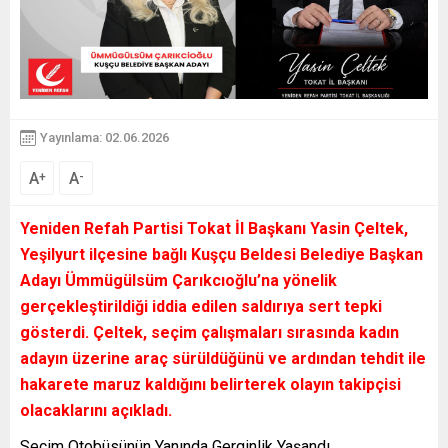
Yayınlama: 02.06.2026
A
A
+
-
Yeniden Refah Partisi Tokat İl Başkanı Yasin Çeltek,
Yeşilyurt ilçesine bağlı Kuşçu Beldesi Belediye Başkan
Adayı Ümmügülsüm Çarıkcıoğlu’na yönelik
gerçekleştirildiği iddia edilen saldırıya sert tepki
gösterdi. Çeltek, seçim çalışmaları sırasında kadın
adayın üzerine araç sürüldüğünü ve ardından tehdit ile
hakarete maruz kaldığını belirterek olayın takipçisi
olacaklarını açıkladı.
Seçim Otobüsünün Yanında Gerginlik Yaşandı