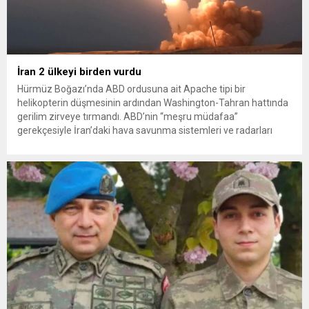
İran 2 ülkeyi birden vurdu
Hürmüz Boğazı’nda ABD ordusuna ait Apache tipi bir
helikopterin düşmesinin ardından Washington-Tahran hattında
gerilim zirveye tırmandı. ABD’nin “meşru müdafaa”
gerekçesiyle İran’daki hava savunma sistemleri ve radarları
vurmasına, İran Devrim Muhafızları Bahreyn ve Ürdün’deki
Amerikan askeri üslerini hedef alarak sert karşılık verdi. Tahran,
yeni bir ABD saldırısına anında yanıt verileceğini duyurdu....