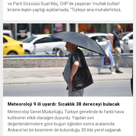
ve Parti Sözcüsü Suat Kılıç, CHP’de yaşanan ‘mutlak butlan’
krizine ilişkin yaptığı açıklamada, “Türkiye ana muhalefetsiz,
ana muhalefet gündemsiz kalmamalıdır. Bir an önce anlaşın,
kurultay kararı alın, sorunun kaynağı değil, çözümün adresi
olun. Türkiye’yi...
Meteoroloji 9 ili uyardı: Sıcaklık 38 dereceyi bulacak
Meteoroloji Genel Müdürlüğü, Türkiye genelinde iki farklı hava
kütlesinin etkili olacağını duyurdu. Yapılan son
değerlendirmelere göre bugün öğleden sonra aralarında
Ankara’nın bir kesiminin de bulunduğu 30 ilde yerel sağanak