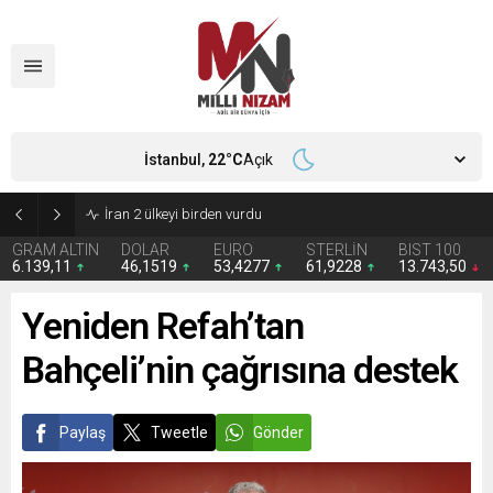
İstanbul,
22
°C
Açık
İran 2 ülkeyi birden vurdu
GRAM ALTIN
DOLAR
EURO
STERLİN
BIST 100
6.139,11
46,1519
53,4277
61,9228
13.743,50
Yeniden Refah’tan
Bahçeli’nin çağrısına destek
Paylaş
Tweetle
Gönder