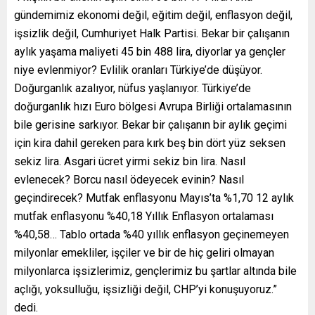
gündemimiz ekonomi değil, eğitim değil, enflasyon değil,
işsizlik değil, Cumhuriyet Halk Partisi. Bekar bir çalışanın
aylık yaşama maliyeti 45 bin 488 lira, diyorlar ya gençler
niye evlenmiyor? Evlilik oranları Türkiye’de düşüyor.
Doğurganlık azalıyor, nüfus yaşlanıyor. Türkiye’de
doğurganlık hızı Euro bölgesi Avrupa Birliği ortalamasının
bile gerisine sarkıyor. Bekar bir çalışanın bir aylık geçimi
için kira dahil gereken para kırk beş bin dört yüz seksen
sekiz lira. Asgari ücret yirmi sekiz bin lira. Nasıl
evlenecek? Borcu nasıl ödeyecek evinin? Nasıl
geçindirecek? Mutfak enflasyonu Mayıs’ta %1,70 12 aylık
mutfak enflasyonu %40,18 Yıllık Enflasyon ortalaması
%40,58… Tablo ortada %40 yıllık enflasyon geçinemeyen
milyonlar emekliler, işçiler ve bir de hiç geliri olmayan
milyonlarca işsizlerimiz, gençlerimiz bu şartlar altında bile
açlığı, yoksulluğu, işsizliği değil, CHP’yi konuşuyoruz.”
dedi.