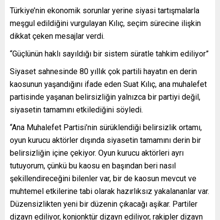
Türkiye’nin ekonomik sorunlar yerine siyasi tartışmalarla
meşgul edildiğini vurgulayan Kılıç, seçim sürecine ilişkin
dikkat çeken mesajlar verdi.
“Güçlünün haklı sayıldığı bir sistem süratle tahkim ediliyor”
Siyaset sahnesinde 80 yıllık çok partili hayatın en derin
kaosunun yaşandığını ifade eden Suat Kılıç, ana muhalefet
partisinde yaşanan belirsizliğin yalnızca bir partiyi değil,
siyasetin tamamını etkilediğini söyledi.
“Ana Muhalefet Partisi’nin sürüklendiği belirsizlik ortamı,
oyun kurucu aktörler dışında siyasetin tamamını derin bir
belirsizliğin içine çekiyor. Oyun kurucu aktörleri ayrı
tutuyorum, çünkü bu kaosu en başından beri nasıl
şekillendireceğini bilenler var, bir de kaosun mevcut ve
muhtemel etkilerine tabi olarak hazırlıksız yakalananlar var.
Düzensizlikten yeni bir düzenin çıkacağı aşikar. Partiler
dizayn ediliyor, konjonktür dizayn ediliyor, rakipler dizayn