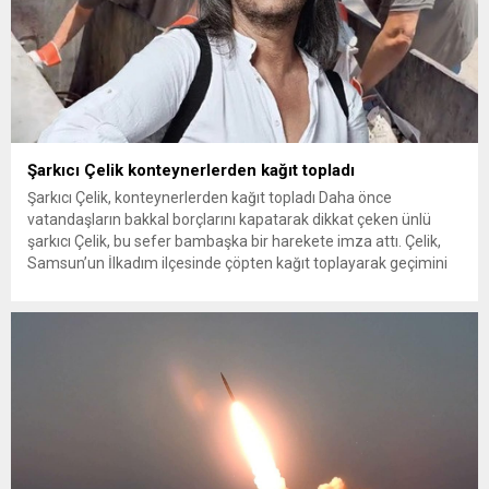
Şarkıcı Çelik konteynerlerden kağıt topladı
Şarkıcı Çelik, konteynerlerden kağıt topladı Daha önce
vatandaşların bakkal borçlarını kapatarak dikkat çeken ünlü
şarkıcı Çelik, bu sefer bambaşka bir harekete imza attı. Çelik,
Samsun’un İlkadım ilçesinde çöpten kağıt toplayarak geçimini
sağlayan Serpil Hanım’a destek oldu. Çelik, sokaklardaki
konteynerlerden kağıt topladı. Ünlü şarkıcı Çelik, Samsun’un
İlkadım ilçesinde çöpten kağıt toplayarak...