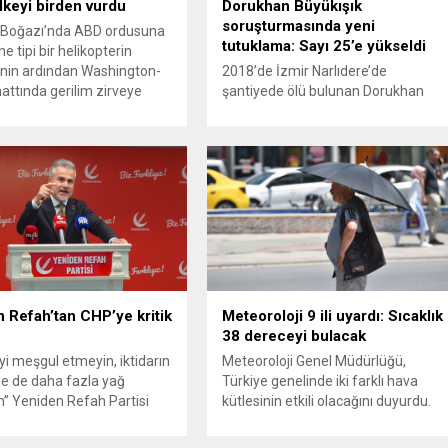
ülkeyi birden vurdu
Dorukhan Büyükışık
soruşturmasında yeni
Boğazı’nda ABD ordusuna
tutuklama: Sayı 25’e yükseldi
e tipi bir helikopterin
nin ardından Washington-
2018’de İzmir Narlıdere’de
attında gerilim zirveye
şantiyede ölü bulunan Dorukhan
ı. ABD’nin “meşru müdafaa”
Büyükışık dosyasına ilişkin
iyle İran’daki hava
soruşturmada tutuklamalar
sistemleri ve radarları
artmaya devam ediyor. Son olarak
a, İran Devrim Muhafızları
Olay Yeri İnceleme Büro Amiri
 ve Ürdün’deki Amerikan
Atakan Kaçar’ın da tutuklanmasıyla
lerini hedef alarak sert
dosyadaki tutuklu sayısı 25’e
verdi. Tahran, yeni bir ABD
yükseldi. İzmir’in Narlıdere ilçesinde
na anında yanıt verileceğini
2018 yılında şantiyede ölü bulunan
..
Dorukhan Büyükışık’a ilişkin yeniden
açılan soruşturmada tutuklamalar
genişliyor. Son olarak dönemin...
 Refah’tan CHP’ye kritik
Meteoroloji 9 ili uyardı: Sıcaklık
38 dereceyi bulacak
’yi meşgul etmeyin, iktidarın
Meteoroloji Genel Müdürlüğü,
e de daha fazla yağ
Türkiye genelinde iki farklı hava
” Yeniden Refah Partisi
kütlesinin etkili olacağını duyurdu.
şkan Yardımcısı ve Parti
Yapılan son değerlendirmelere göre
Suat Kılıç, CHP’de yaşanan
bugün öğleden sonra aralarında