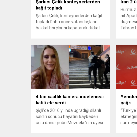
Şarkıcı Çelik konteynerlerden
İran 2 
kağıt topladı
Hürmüz 
Şarkıcı Çelik, konteynerlerden kağıt
ait Apach
topladı Daha önce vatandaşların
düşmesi
bakkal borçlarını kapatarak dikkat
Tahran h
çeken ünlü şarkıcı Çelik, bu sefer
tırmand
bambaşka bir harekete imza attı.
gerekçes
Çelik, Samsun’un İlkadım ilçesinde
savunma 
çöpten kağıt toplayarak geçimini
vurmasın
sağlayan Serpil Hanım’a destek
Bahreyn
oldu. Çelik, sokaklardaki
askeri üs
konteynerlerden kağıt topladı. Ünlü
karşılık 
şarkıcı Çelik, Samsun’un İlkadım
saldırısı
ilçesinde çöpten kağıt toplayarak...
duyurdu..
4 bin saatlik kamera incelemesi
Yeniden
katili ele verdi
çağrı
Şişli’de 2016 yılında uğradığı silahlı
“Türkiye
saldırı sonucu hayatını kaybeden
ekmeğin
ünlü dans grubu Mezdeke’nin üyesi
sürmeyin
Aynur Kanbur cinayeti, 10 yıl sonra
Genel Ba
aydınlatıldı. 4 bin saatlik güvenlik
Sözcüsü 