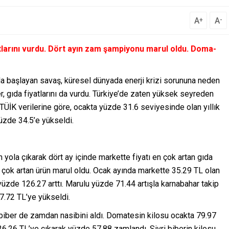
A
A
+
-
tlarını vurdu. Dört ayın zam şampiyonu marul oldu. Doma-
’da başlayan savaş, küresel dünyada enerji krizi sorununa neden
er, gıda fiyatlarını da vurdu. Türkiye’de zaten yüksek seyreden
TÜİK verilerine göre, ocakta yüzde 31.6 seviyesinde olan yıllık
yüzde 34.5’e yükseldi.
n yola çıkarak dört ay içinde markette fiyatı en çok artan gıda
en çok artan ürün marul oldu. Ocak ayında markette 35.29 TL olan
üzde 126.27 arttı. Marulu yüzde 71.44 artışla karnabahar takip
67.72 TL’ye yükseldi.
biber de zamdan nasibini aldı. Domatesin kilosu ocakta 79.97
126.26 TL’ye çıkarak yüzde 57.88 zamlandı. Sivri biberin kilosu