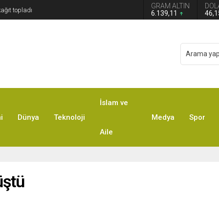
GRAM ALTIN
DOL
6.139,11
46,
İslam ve
i
Dünya
Teknoloji
Medya
Spor
Aile
üştü