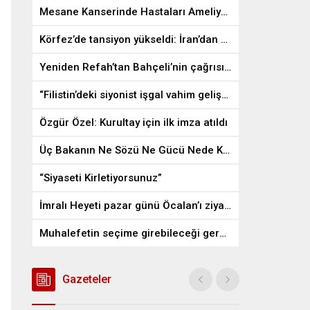
Mesane Kanserinde Hastaları Ameliyattan Kurtaran İlaç
Körfez’de tansiyon yükseldi: İran’dan ABD üslerine misilleme
Yeniden Refah’tan Bahçeli’nin çağrısına destek
“Filistin’deki siyonist işgal vahim gelişmelere gebe”
Özgür Özel: Kurultay için ilk imza atıldı
Üç Bakanın Ne Sözü Ne Gücü Nede Kudreti Yetmedi
“Siyaseti Kirletiyorsunuz”
İmralı Heyeti pazar günü Öcalan’ı ziyaret edecek
Muhalefetin seçime girebileceği gerçek bir alan kalmayabilir
Gazeteler