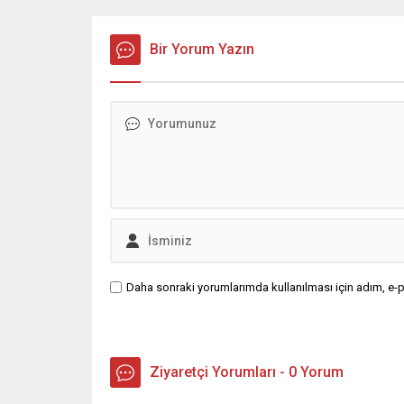
kamerası görüntüsünü ve bin 700
‘mutlak b
Akbil kaydını inceleyen Cinayet Büro
açıklama
ekipleri, cinayeti işlediğini itiraf eden
Bir Yorum Yazın
muhalef
maktulün akrabası Bülent G. ile
gündemsi
azmettirici olduğu öne sürülen 2...
önce anla
sorunun 
adresi ol
Daha sonraki yorumlarımda kullanılması için adım, e-p
Ziyaretçi Yorumları - 0 Yorum