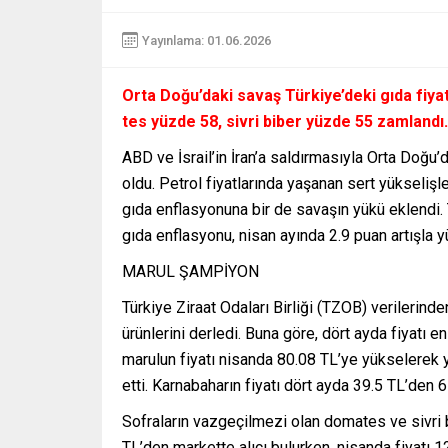
Yayınlama: 01.06.2026
Orta Doğu’daki savaş Türkiye’deki gıda fiya
tes yüzde 58, sivri biber yüzde 55 zamlandı.
ABD ve İsrail’in İran’a saldırmasıyla Orta Doğu
oldu. Petrol fiyatlarında yaşanan sert yükselişl
gıda enflasyonuna bir de savaşın yükü eklendi. 
gıda enflasyonu, nisan ayında 2.9 puan artışla 
MARUL ŞAMPİYON
Türkiye Ziraat Odaları Birliği (TZOB) verilerinde
ürünlerini derledi. Buna göre, dört ayda fiyatı 
marulun fiyatı nisanda 80.08 TL’ye yükselerek y
etti. Karnabaharın fiyatı dört ayda 39.5 TL’den 
Sofraların vazgeçilmezi olan domates ve sivri 
TL’den markette alıcı bulurken, nisanda fiyatı 