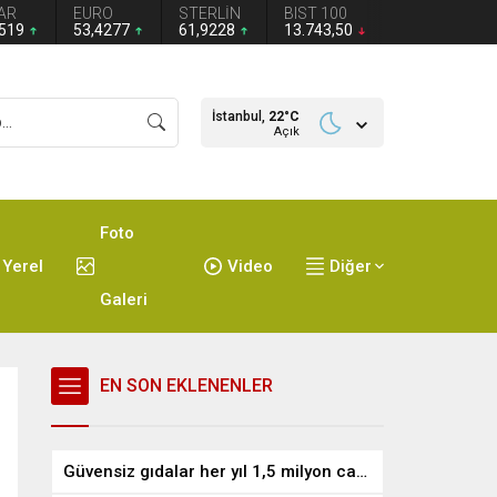
AR
EURO
STERLİN
BIST 100
1519
53,4277
61,9228
13.743,50
İstanbul,
22
°C
Açık
Foto
Yerel
Video
Diğer
Galeri
EN SON EKLENENLER
Güvensiz gıdalar her yıl 1,5 milyon can alıyor