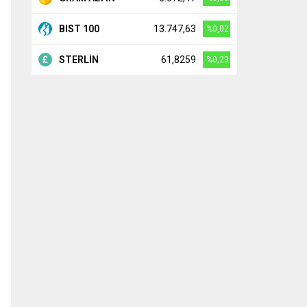
BIST 100
13.747,63
%0,02
STERLİN
61,8259
%0,23