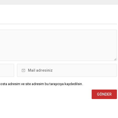
utlan’ krizine ilişkin yaptığı
Ankara’nın bir kesiminin de
da, “Türkiye ana
bulunduğu 30 ilde yerel sağanak
etsiz, ana muhalefet
yağış geçişleri beklenirken; Ege ve
z kalmamalıdır. Bir an
Güneydoğu Anadolu bölgelerindeki
şın, kurultay kararı alın,
9 ilde ise hava sıcaklıkları mevsim
kaynağı değil, çözümün
normallerinin üzerine çıkarak yaz
un. Türkiye’yi...
değerlerine ulaşacak. Ayrıca...
osta adresim ve site adresim bu tarayıcıya kaydedilsin.