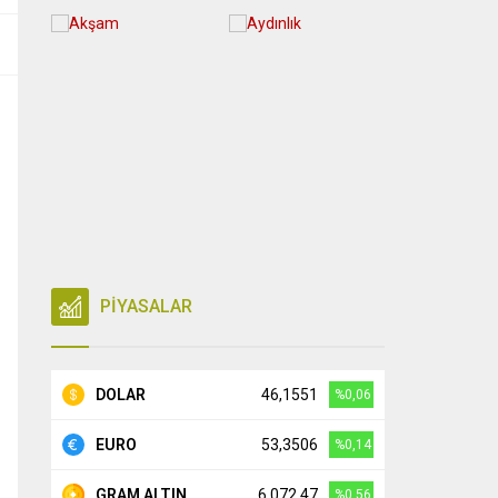
PİYASALAR
DOLAR
46,1551
%0,06
EURO
53,3506
%0,14
GRAM ALTIN
6.072,47
%0,56