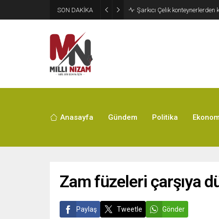
SON DAKİKA
İran 2 ülkeyi birden vurdu
Anasayfa
Gündem
Politika
Ekonom
Zam füzeleri çarşıya d
Paylaş
Tweetle
Gönder