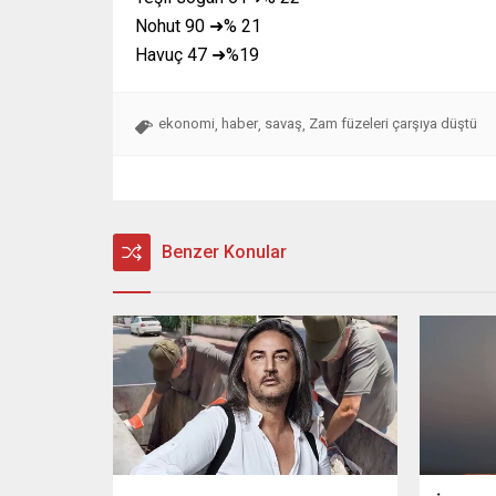
Nohut 90 ➜% 21
Havuç 47 ➜%19
ekonomi
haber
savaş
Zam füzeleri çarşıya düştü
,
,
,
Benzer Konular