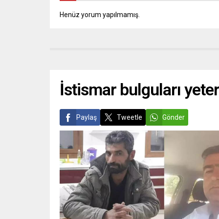
Henüz yorum yapılmamış.
İstismar bulguları yete
Paylaş
Tweetle
Gönder