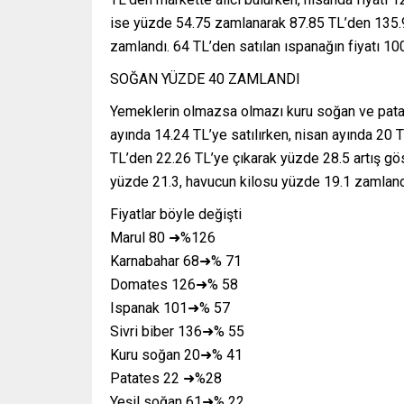
ise yüzde 54.75 zamlanarak 87.85 TL’den 135.9
zamlandı. 64 TL’den satılan ıspanağın fiyatı 100
SOĞAN YÜZDE 40 ZAMLANDI
Yemeklerin olmazsa olmazı kuru soğan ve patat
ayında 14.24 TL’ye satılırken, nisan ayında 20
TL’den 22.26 TL’ye çıkarak yüzde 28.5 artış gös
yüzde 21.3, havucun kilosu yüzde 19.1 zamland
Fiyatlar böyle değişti
Marul 80 ➜%126
Karnabahar 68➜% 71
Domates 126➜% 58
Ispanak 101➜% 57
Sivri biber 136➜% 55
Kuru soğan 20➜% 41
Patates 22 ➜%28
Yeşil soğan 61➜% 22