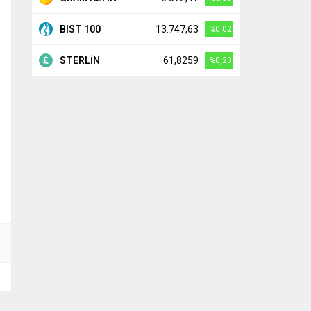
BIST 100
13.747,63
%0,02
STERLİN
61,8259
%0,23