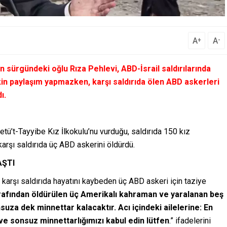
A
A
+
-
sürgündeki oğlu Rıza Pehlevi, ABD-İsrail saldırılarında
şkin paylaşım yapmazken, karşı saldırıda ölen ABD askerleri
ı.
etü’t-Tayyibe Kız İlkokulu’nu vurduğu, saldırıda 150 kız
karşı saldırıda üç ABD askerini öldürdü.
AŞTI
karşı saldırıda hayatını kaybeden üç ABD askeri için taziye
rafından öldürülen üç Amerikalı kahraman ve yaralanan beş
onsuza dek minnettar kalacaktır. Acı içindeki ailelerine: En
i ve sonsuz minnettarlığımızı kabul edin lütfen
.” ifadelerini