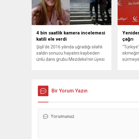
oldu. Çelik, sokaklardaki
askeri üs
konteynerlerden kağıt topladı. Ünlü
karşılık 
şarkıcı Çelik, Samsun’un İlkadım
saldırısı
ilçesinde çöpten kağıt toplayarak...
duyurdu..
4 bin saatlik kamera incelemesi
Yeniden
katili ele verdi
çağrı
Şişli’de 2016 yılında uğradığı silahlı
“Türkiye
saldırı sonucu hayatını kaybeden
ekmeğin
ünlü dans grubu Mezdeke’nin üyesi
sürmeyin
Aynur Kanbur cinayeti, 10 yıl sonra
Genel Ba
aydınlatıldı. 4 bin saatlik güvenlik
Sözcüsü 
kamerası görüntüsünü ve bin 700
‘mutlak b
Akbil kaydını inceleyen Cinayet Büro
açıklama
ekipleri, cinayeti işlediğini itiraf eden
Bir Yorum Yazın
muhalef
maktulün akrabası Bülent G. ile
gündemsi
azmettirici olduğu öne sürülen 2...
önce anla
sorunun 
adresi ol