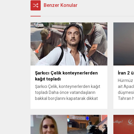
Benzer Konular
Şarkıcı Çelik konteynerlerden
İran 2 
kağıt topladı
Hürmüz 
Şarkıcı Çelik, konteynerlerden kağıt
ait Apach
topladı Daha önce vatandaşların
düşmesi
bakkal borçlarını kapatarak dikkat
Tahran h
çeken ünlü şarkıcı Çelik, bu sefer
tırmand
bambaşka bir harekete imza attı.
gerekçes
Çelik, Samsun’un İlkadım ilçesinde
savunma 
çöpten kağıt toplayarak geçimini
vurmasın
sağlayan Serpil Hanım’a destek
Bahreyn