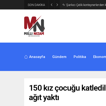
SON DAKİKA
İran 2 ülkeyi birden vurdu
Anasayfa
Gündem
Politika
Ekonom
150 kız çocuğu katledil
ağıt yaktı