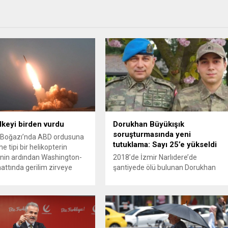
ülkeyi birden vurdu
Dorukhan Büyükışık
soruşturmasında yeni
Boğazı’nda ABD ordusuna
tutuklama: Sayı 25’e yükseldi
e tipi bir helikopterin
nin ardından Washington-
2018’de İzmir Narlıdere’de
attında gerilim zirveye
şantiyede ölü bulunan Dorukhan
ı. ABD’nin “meşru müdafaa”
Büyükışık dosyasına ilişkin
iyle İran’daki hava
soruşturmada tutuklamalar
sistemleri ve radarları
artmaya devam ediyor. Son olarak
a, İran Devrim Muhafızları
Olay Yeri İnceleme Büro Amiri
 ve Ürdün’deki Amerikan
Atakan Kaçar’ın da tutuklanmasıyla