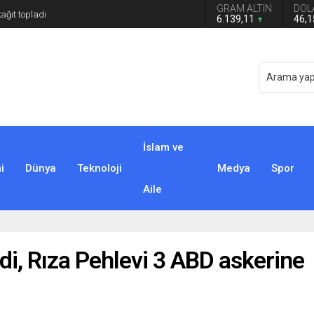
GRAM ALTIN
DOL
6.139,11
46,
İslam ve
i
Dünya
Teknoloji
Medya
Spor
Aile
di, Rıza Pehlevi 3 ABD askerine