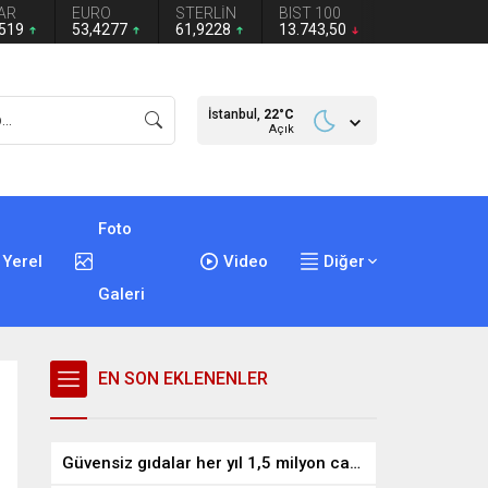
AR
EURO
STERLİN
BIST 100
1519
53,4277
61,9228
13.743,50
İstanbul,
22
°C
Açık
Foto
Yerel
Video
Diğer
Galeri
EN SON EKLENENLER
Güvensiz gıdalar her yıl 1,5 milyon can alıyor