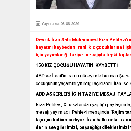
Yayınlama: 03.03.2026
Devrik İran Şahı Muhammed Rıza Pehlevi’nin 
hayatını kaybeden İranlı kız çocuklarına ili
için yayımladığı taziye mesajıyla tepki toplad
150 KIZ ÇOCUĞU HAYATINI KAYBETTİ
ABD ve İsrail’in İran’ın güneyinde bulunan Şecer
çocuğunun yaşamını yitirdiği açıklandı. İran ise 
ABD ASKERLERİ İÇİN TAZİYE MESAJI PAYL
Rıza Pehlevi, X hesabından yaptığı paylaşımda, 
mesajı yayımladı. Pehlevi mesajında “
Rejim ta
kişi için kalbim sızlıyor. İran halkı onlara s
derin sevgilerimizi, başsağlığı dileklerimiz