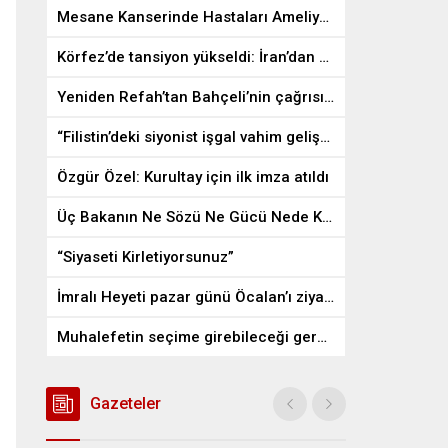
Mesane Kanserinde Hastaları Ameliyattan Kurtaran İlaç
Körfez’de tansiyon yükseldi: İran’dan ABD üslerine misilleme
Yeniden Refah’tan Bahçeli’nin çağrısına destek
“Filistin’deki siyonist işgal vahim gelişmelere gebe”
Özgür Özel: Kurultay için ilk imza atıldı
Üç Bakanın Ne Sözü Ne Gücü Nede Kudreti Yetmedi
“Siyaseti Kirletiyorsunuz”
İmralı Heyeti pazar günü Öcalan’ı ziyaret edecek
Muhalefetin seçime girebileceği gerçek bir alan kalmayabilir
Gazeteler