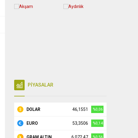
PİYASALAR
DOLAR
46,1551
%0,06
EURO
53,3506
%0,14
GRAM ALTIN
6.072,47
%0,56