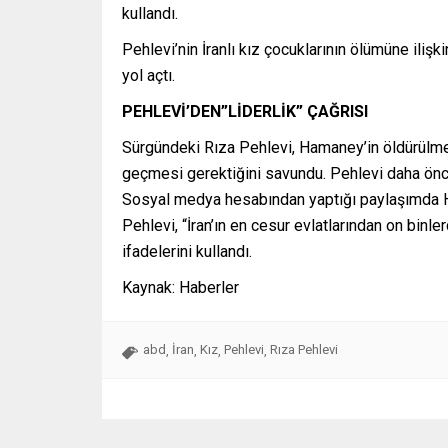
kullandı.
Pehlevi’nin İranlı kız çocuklarının ölümüne ili
yol açtı.
PEHLEVİ’DEN”LİDERLİK” ÇAĞRISI
Sürgündeki Rıza Pehlevi, Hamaney’in öldürülmesi
geçmesi gerektiğini savundu. Pehlevi daha önce
Sosyal medya hesabından yaptığı paylaşımda H
Pehlevi, “İran’ın en cesur evlatlarından on binle
ifadelerini kullandı.
Kaynak: Haberler
abd
İran
Kız
Pehlevi
Rıza Pehlevi
,
,
,
,