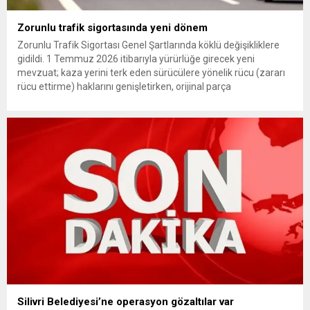
Zorunlu trafik sigortasında yeni dönem
Zorunlu Trafik Sigortası Genel Şartlarında köklü değişikliklere
gidildi. 1 Temmuz 2026 itibarıyla yürürlüğe girecek yeni
mevzuat; kaza yerini terk eden sürücülere yönelik rücu (zararı
rücu ettirme) haklarını genişletirken, orijinal parça
kullanımındaki yaş sınırını kaldırıyor ve değer kaybı
ödemelerinde hak sahibinin başvuru şartını otomatik hale
getiriyor. Hazine Müsteşarlığına bağlı ilgili kurumlarca...
Silivri Belediyesi’ne operasyon gözaltılar var