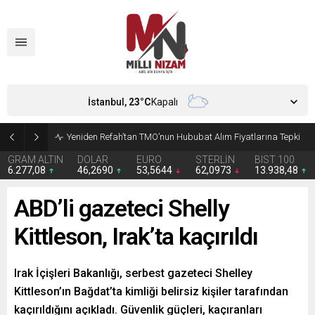
İstanbul,
23
°C
Kapalı
CHP’de Günaydın ve Başarır’ın grup başkanvekilliği düştü
GRAM ALTIN
DOLAR
EURO
STERLİN
BIST 100
6.277,08
46,2690
53,5644
62,0973
13.938,48
ABD’li gazeteci Shelly
Kittleson, Irak’ta kaçırıldı
Irak İçişleri Bakanlığı, serbest gazeteci Shelley
Kittleson’ın Bağdat’ta kimliği belirsiz kişiler tarafından
kaçırıldığını açıkladı. Güvenlik güçleri, kaçıranları