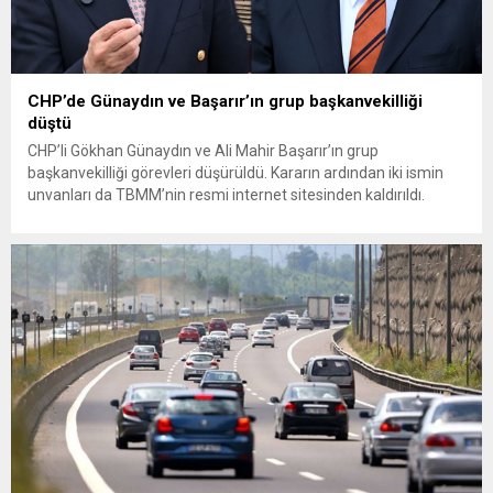
CHP’de Günaydın ve Başarır’ın grup başkanvekilliği
düştü
CHP’li Gökhan Günaydın ve Ali Mahir Başarır’ın grup
başkanvekilliği görevleri düşürüldü. Kararın ardından iki ismin
unvanları da TBMM’nin resmi internet sitesinden kaldırıldı.
Günaydın, ilk açıklamasında “Olmayan MYK’nın verdiği
hukuksuz bir karardır” dedi. CHP’den tedbirli olarak kesin
çıkarma cezası uygulanmak üzere Yüksek Disiplin Kurulu’na
(YDK) sevk edilen ve partideki tüm görevlerinden...