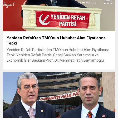
Yeniden Refah’tan TMO’nun Hububat Alım Fiyatlarına
Tepki
Yeniden Refah Partisi’nden TMO’nun Hububat Alım Fiyatlarına
Tepki Yeniden Refah Partisi Genel Başkan Yardımcısı ve
Ekonomik İşler Başkanı Prof. Dr. Mehmet Fatih Bayramoğlu,
Toprak Mahsulleri Ofisi’nin (TMO) açıkladığı hububat alım
fiyatlarına ilişkin yazılı bir açıklama yaptı. Bayramoğlu, açıklanan
fiyatların çiftçinin artan maliyetlerini karşılamaktan uzak
olduğunu savunarak fiyatların yeniden değerlendirilmesi
çağrısında...