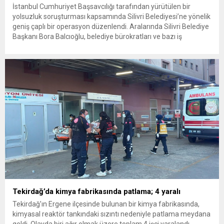
İstanbul Cumhuriyet Başsavcılığı tarafından yürütülen bir
yolsuzluk soruşturması kapsamında Silivri Belediyesi’ne yönelik
geniş çaplı bir operasyon düzenlendi. Aralarında Silivri Belediye
Başkanı Bora Balcıoğlu, belediye bürokratları ve bazı iş
insanlarının da bulunduğu çok sayıda kişi hakkında gözaltı kararı
uygulandı. Emniyet güçlerinin belediye binasındaki teknik
inceleme ve arama çalışmaları devam ediyor. İstanbul’da...
Tekirdağ’da kimya fabrikasında patlama; 4 yaralı
Tekirdağ’ın Ergene ilçesinde bulunan bir kimya fabrikasında,
kimyasal reaktör tankındaki sızıntı nedeniyle patlama meydana