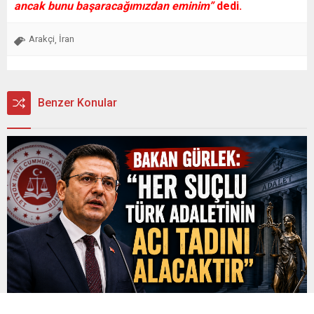
ancak bunu başaracağımızdan eminim”
dedi.
Arakçi
İran
,
Benzer Konular