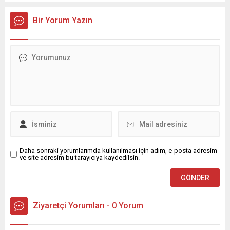
kapsamında Kıran Mahallesini ziyaret etti. Mahalle sakinleriyle
sohbet eden, onların talep ve önerileri dinleyen Başkan İhsan
Bir Yorum Yazın
Kurnaz, gelen taleplerin çözümü için...
Daha sonraki yorumlarımda kullanılması için adım, e-posta adresim
ve site adresim bu tarayıcıya kaydedilsin.
Ziyaretçi Yorumları - 0 Yorum