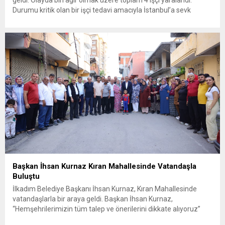
geldi. Olayda biri ağır olmak üzere toplam 4 işçi yaralandı.
Durumu kritik olan bir işçi tedavi amacıyla İstanbul’a sevk
edilirken, bölgede AFAD ve KBRN ekipleri tarafından geniş çaplı
güvenlik ve sızıntı incelemesi başlatıldı. Tekirdağ’ın Ergene
ilçesine...
Başkan İhsan Kurnaz Kıran Mahallesinde Vatandaşla
Buluştu
İlkadım Belediye Başkanı İhsan Kurnaz, Kıran Mahallesinde
vatandaşlarla bir araya geldi. Başkan İhsan Kurnaz,
“Hemşehrilerimizin tüm talep ve önerilerini dikkate alıyoruz”
dedi. İlkadım Belediye Başkanı İhsan Kurnaz, mahalle ziyaretleri