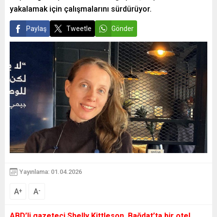
yakalamak için çalışmalarını sürdürüyor.
Paylaş
Tweetle
Gönder
Yayınlama: 01.04.2026
A
A
+
-
ABD’li gazeteci Shelly Kittleson, Bağdat’ta bir otel