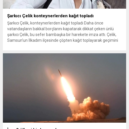
Şarkıcı Çelik konteynerlerden kağıt topladı
Şarkıcı Çelik, konteynerlerden kağıt topladı Daha önce
vatandaşların bakkal borçlarını kapatarak dikkat çeken ünlü
şarkıcı Çelik, bu sefer bambaşka bir harekete imza attı. Çelik,
Samsun’un İlkadım ilçesinde çöpten kağıt toplayarak geçimini
sağlayan Serpil Hanım’a destek oldu. Çelik, sokaklardaki
konteynerlerden kağıt topladı. Ünlü şarkıcı Çelik, Samsun’un
İlkadım ilçesinde çöpten kağıt toplayarak...