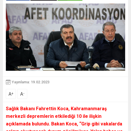
Yayınlama: 19.02.2023
A
A
+
-
Sağlık Bakanı Fahrettin Koca, Kahramanmaraş
merkezli depremlerin etkilediği 10 ile ilişkin
açıklamada bulundu. Bakan Koca,
“Grip gibi vakalarda