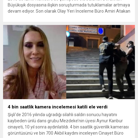
Büyükışık dosyasına ilişkin soruşturmada tutuklamalar artmaya
devam ediyor. Son olarak Olay Yeri İnceleme Büro Amiri Atakan
Kaçar’ın da tutuklanmasıyla dosyadaki tutuklu sayısı 25’e
yükseldi. İzmir’in Narlıdere ilçesinde 2018 yılında şantiyede ölü
bulunan Dorukhan Büyükışık’a ilişkin yeniden açılan
soruşturmada tutuklamalar genişliyor. Son olarak dönemin...
4 bin saatlik kamera incelemesi katili ele verdi
Şişli’de 2016 yılında uğradığı silahlı saldırı sonucu hayatını
kaybeden ünlü dans grubu Mezdeke’nin üyesi Aynur Kanbur
cinayeti, 10 yıl sonra aydınlatıldı. 4 bin saatlik güvenlik kamerası
görüntüsünü ve bin 700 Akbil kaydını inceleyen Cinayet Büro