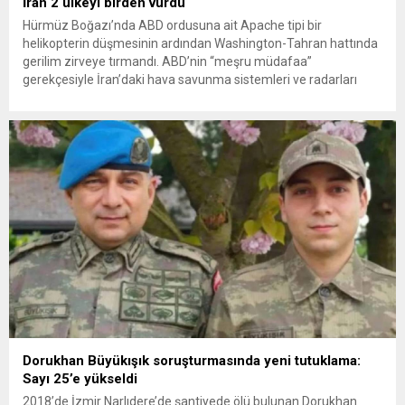
İran 2 ülkeyi birden vurdu
Hürmüz Boğazı’nda ABD ordusuna ait Apache tipi bir
helikopterin düşmesinin ardından Washington-Tahran hattında
gerilim zirveye tırmandı. ABD’nin “meşru müdafaa”
gerekçesiyle İran’daki hava savunma sistemleri ve radarları
vurmasına, İran Devrim Muhafızları Bahreyn ve Ürdün’deki
Amerikan askeri üslerini hedef alarak sert karşılık verdi. Tahran,
yeni bir ABD saldırısına anında yanıt verileceğini duyurdu....
Dorukhan Büyükışık soruşturmasında yeni tutuklama:
Sayı 25’e yükseldi
2018’de İzmir Narlıdere’de şantiyede ölü bulunan Dorukhan