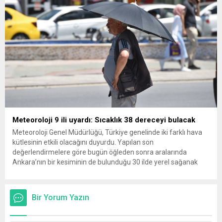
Meteoroloji 9 ili uyardı: Sıcaklık 38 dereceyi bulacak
Meteoroloji Genel Müdürlüğü, Türkiye genelinde iki farklı hava
kütlesinin etkili olacağını duyurdu. Yapılan son
değerlendirmelere göre bugün öğleden sonra aralarında
Ankara’nın bir kesiminin de bulunduğu 30 ilde yerel sağanak
yağış geçişleri beklenirken; Ege ve Güneydoğu Anadolu
bölgelerindeki 9 ilde ise hava sıcaklıkları mevsim normallerinin
üzerine çıkarak yaz değerlerine ulaşacak. Ayrıca...
Bir Yorum Yazın