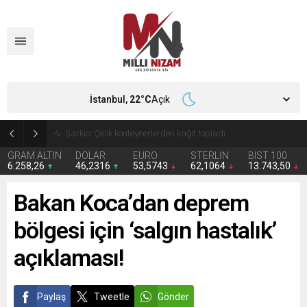
İstanbul,
22
°C
Açık
İran 2 ülkeyi birden vurdu
GRAM ALTIN
DOLAR
EURO
STERLİN
BIST 100
6.258,26
46,2316
53,5743
62,1064
13.743,50
Bakan Koca’dan deprem
bölgesi için ‘salgın hastalık’
açıklaması!
Paylaş
Tweetle
Gönder