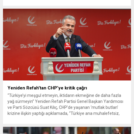
ekipleri, cinayeti işlediğini itiraf eden maktulün akrabası Bülent
G. ile azmettirici olduğu öne sürülen 2...
Yeniden Refah’tan CHP’ye kritik çağrı
“Türkiye’yi meşgul etmeyin, iktidarın ekmeğine de daha fazla
yağ sürmeyin” Yeniden Refah Partisi Genel Başkan Yardımcısı
ve Parti Sözcüsü Suat Kılıç, CHP’de yaşanan ‘mutlak butlan’
krizine ilişkin yaptığı açıklamada, “Türkiye ana muhalefetsiz,
ana muhalefet gündemsiz kalmamalıdır. Bir an önce anlaşın,
kurultay kararı alın, sorunun kaynağı değil, çözümün adresi
olun. Türkiye’yi...