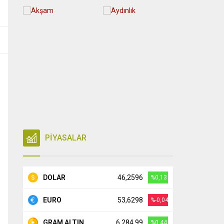
PİYASALAR
DOLAR
46,2596
%0,13
EURO
53,6298
%-0,04
GRAM ALTIN
6.284,99
%0,44