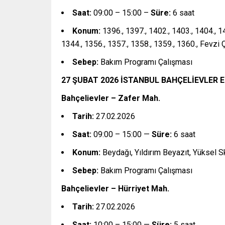
Saat:
09:00 – 15:00 –
Süre:
6 saat
Konum:
1396., 1397., 1402., 1403., 1404., 1
1344., 1356., 1357., 1358., 1359., 1360., Fevzi 
Sebep:
Bakım Programı Çalışması
27 ŞUBAT 2026 İSTANBUL BAHÇELİEVLER E
Bahçelievler – Zafer Mah.
Tarih:
27.02.2026
Saat:
09:00 – 15:00 —
Süre:
6 saat
Konum:
Beydağı, Yıldırım Beyazıt, Yüksel Sk.
Sebep:
Bakım Programı Çalışması
Bahçelievler – Hürriyet Mah.
Tarih:
27.02.2026
Saat:
10:00 – 15:00 —
Süre:
5 saat