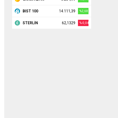
BIST 100
14.111,39
%2,68
STERLİN
62,1329
%-0,04