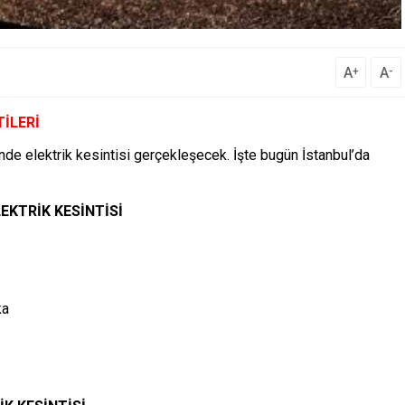
A
A
+
-
TİLERİ
de elektrik kesintisi gerçekleşecek. İşte bugün İstanbul’da
EKTRİK KESİNTİSİ
ka