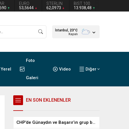
AR
EURO
STERLİN
BIST 100
2690
53,5644
62,0973
13.938,48
İstanbul,
23
°C
Kapalı
Foto
Yerel
Video
Diğer
Galeri
EN SON EKLENENLER
CHP’de Günaydın ve Başarır’ın grup başkanvekilliği düştü