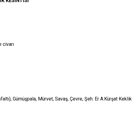
İK KESİNTİSİ
 civarı
altı), Gümüşpala, Mürvet, Savaş, Çevre, Şeh. Er A.Kürşat Keklik