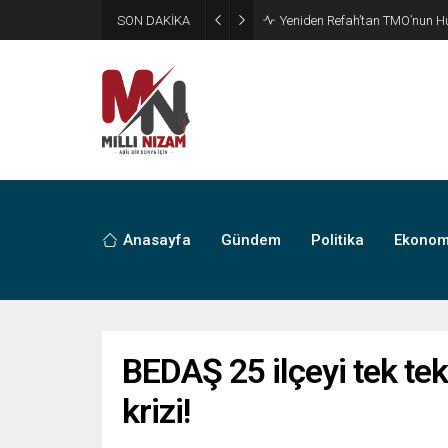
SON DAKİKA
CHP’de Günaydın ve Başarır’ı
Anasayfa
Gündem
Politika
Ekonom
BEDAŞ 25 ilçeyi tek tek 
krizi!