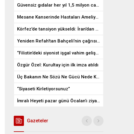
Güvensiz gıdalar her yıl 1,5 milyon can alıyor
Mesane Kanserinde Hastaları Ameliyattan Kurtaran İlaç
Körfez’de tansiyon yükseldi: İran’dan ABD üslerine misilleme
Yeniden Refah’tan Bahçeli’nin çağrısına destek
“Filistin’deki siyonist işgal vahim gelişmelere gebe”
Özgür Özel: Kurultay için ilk imza atıldı
Üç Bakanın Ne Sözü Ne Gücü Nede Kudreti Yetmedi
“Siyaseti Kirletiyorsunuz”
İmralı Heyeti pazar günü Öcalan’ı ziyaret edecek
Gazeteler