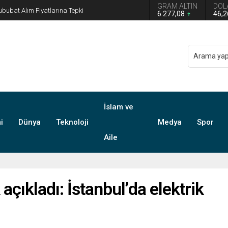
GRAM ALTIN
DOL
n grup başkanvekilliği düştü
6.277,08
46,
İslam ve
i
Dünya
Teknoloji
Medya
Spor
Aile
açıkladı: İstanbul’da elektrik