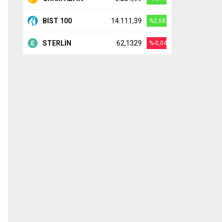
BIST 100
14.111,39
%2,68
STERLİN
62,1329
%-0,04