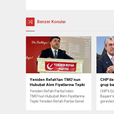
Benzer Konular
Yeniden Refah’tan TMO’nun
CHP’de 
Hububat Alım Fiyatlarına Tepki
grup ba
Yeniden Refah Partisi’nden
CHP’li G
TMO’nun Hububat Alım Fiyatlarına
Başarır’ı
Tepki Yeniden Refah Partisi Genel
görevler
Başkan Yardımcısı ve Ekonomik
ardından
İşler Başkanı Prof. Dr. Mehmet Fatih
TBMM’nin