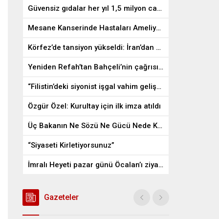
Güvensiz gıdalar her yıl 1,5 milyon can alıyor
Mesane Kanserinde Hastaları Ameliyattan Kurtaran İlaç
Körfez’de tansiyon yükseldi: İran’dan ABD üslerine misilleme
Yeniden Refah’tan Bahçeli’nin çağrısına destek
“Filistin’deki siyonist işgal vahim gelişmelere gebe”
Özgür Özel: Kurultay için ilk imza atıldı
Üç Bakanın Ne Sözü Ne Gücü Nede Kudreti Yetmedi
“Siyaseti Kirletiyorsunuz”
İmralı Heyeti pazar günü Öcalan’ı ziyaret edecek
Gazeteler