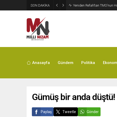
SON DAKİKA
CHP’de Günaydın ve Başarır’ı
Anasayfa
Gündem
Politika
Ekonom
Gümüş bir anda düştü!
Paylaş
Tweetle
Gönder