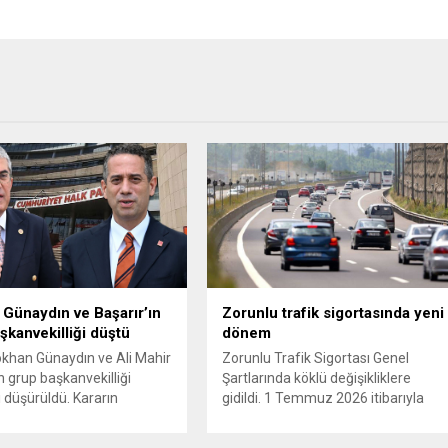
Günaydın ve Başarır’ın
Zorunlu trafik sigortasında yeni
şkanvekilliği düştü
dönem
ökhan Günaydın ve Ali Mahir
Zorunlu Trafik Sigortası Genel
n grup başkanvekilliği
Şartlarında köklü değişikliklere
i düşürüldü. Kararın
gidildi. 1 Temmuz 2026 itibarıyla
 iki ismin unvanları da
yürürlüğe girecek yeni mevzuat;
 resmi internet sitesinden
kaza yerini terk eden sürücülere