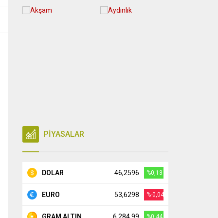
PİYASALAR
DOLAR
46,2596
%0,13
EURO
53,6298
%-0,04
GRAM ALTIN
6.284,99
%0,44