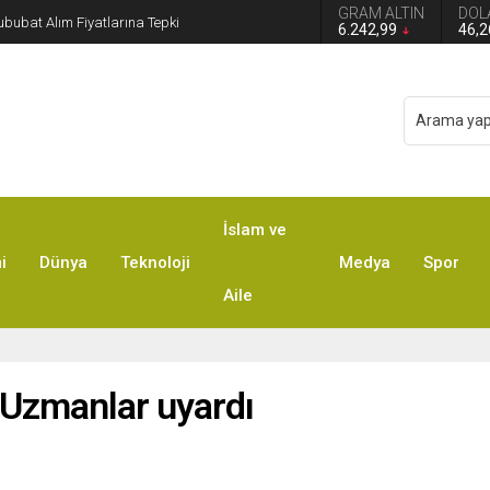
GRAM ALTIN
DOL
n grup başkanvekilliği düştü
6.242,99
46,
İslam ve
i
Dünya
Teknoloji
Medya
Spor
Aile
 Uzmanlar uyardı