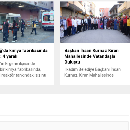
. Günaydın, ilk
yönelik rücu (zararı rücu ettirme)
asında “Olmayan MYK’nın
haklarını genişletirken, orijinal parça
ukuksuz bir karardır” dedi.
kullanımındaki yaş sınırını kaldırıyor
tedbirli olarak kesin
ve değer kaybı ödemelerinde hak
 cezası uygulanmak üzere
sahibinin başvuru şartını otomatik
isiplin Kurulu’na (YDK) sevk
hale getiriyor. Hazine
e partideki tüm
Müsteşarlığına bağlı ilgili
nden...
kurumlarca...
ğ’da kimya fabrikasında
Başkan İhsan Kurnaz Kıran
 4 yaralı
Mahallesinde Vatandaşla
Buluştu
’ın Ergene ilçesinde
bir kimya fabrikasında,
İlkadım Belediye Başkanı İhsan
 reaktör tankındaki sızıntı
Kurnaz, Kıran Mahallesinde
e patlama meydana geldi.
vatandaşlarla bir araya geldi.
iri ağır olmak üzere toplam
Başkan İhsan Kurnaz,
ralandı. Durumu kritik olan
“Hemşehrilerimizin tüm talep ve
tedavi amacıyla İstanbul’a
önerilerini dikkate alıyoruz” dedi.
lirken, bölgede AFAD ve
İlkadım Belediye Başkanı İhsan
pleri tarafından geniş çaplı
Kurnaz, mahalle ziyaretleri
ve sızıntı incelemesi
kapsamında Kıran Mahallesini
ı. Tekirdağ’ın Ergene
ziyaret etti. Mahalle sakinleriyle
.
sohbet eden, onların talep ve