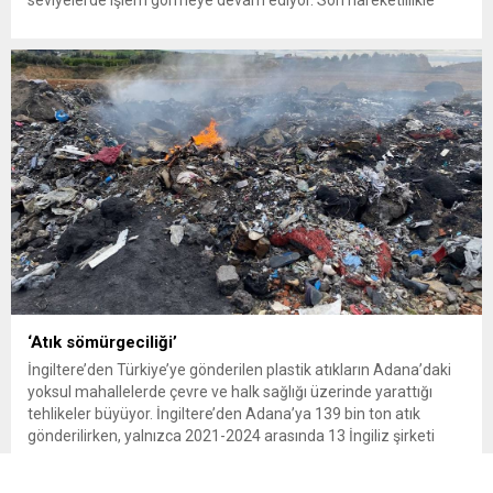
seviyelerde işlem görmeye devam ediyor. Son hareketlilikle
birlikte yatırımcıların gözü yeniden güvenli liman olarak görülen
altına çevrildi. 7 Ağustos 2026’da spot altın yüzde 2,3
yükselerek 4 bin...
‘Atık sömürgeciliği’
İngiltere’den Türkiye’ye gönderilen plastik atıkların Adana’daki
yoksul mahallelerde çevre ve halk sağlığı üzerinde yarattığı
tehlikeler büyüyor. İngiltere’den Adana’ya 139 bin ton atık
gönderilirken, yalnızca 2021-2024 arasında 13 İngiliz şirketi
Kemal Deniz geri dönüşüm bölgesine 545 sevkiyatla 52 bin ton
plastik atık taşıdı. Sulama kanallarında mikroplastik tespit