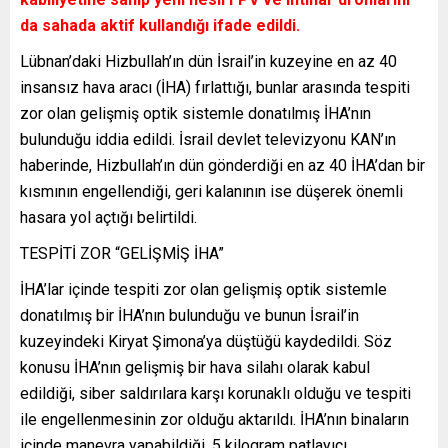
da sahada aktif kullandığı ifade edildi.
Lübnan’daki Hizbullah’ın dün İsrail’in kuzeyine en az 40
insansız hava aracı (İHA) fırlattığı, bunlar arasında tespiti
zor olan gelişmiş optik sistemle donatılmış İHA’nın
bulunduğu iddia edildi. İsrail devlet televizyonu KAN’ın
haberinde, Hizbullah’ın dün gönderdiği en az 40 İHA’dan bir
kısmının engellendiği, geri kalanının ise düşerek önemli
hasara yol açtığı belirtildi.
TESPİTİ ZOR “GELİŞMİŞ İHA”
İHA’lar içinde tespiti zor olan gelişmiş optik sistemle
donatılmış bir İHA’nın bulunduğu ve bunun İsrail’in
kuzeyindeki Kiryat Şimona’ya düştüğü kaydedildi. Söz
konusu İHA’nın gelişmiş bir hava silahı olarak kabul
edildiği, siber saldırılara karşı korunaklı olduğu ve tespiti
ile engellenmesinin zor olduğu aktarıldı. İHA’nın binaların
içinde manevra yapabildiği, 5 kilogram patlayıcı