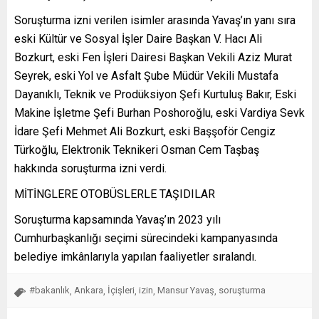
Soruşturma izni verilen isimler arasında Yavaş’ın yanı sıra
eski Kültür ve Sosyal İşler Daire Başkan V. Hacı Ali
Bozkurt, eski Fen İşleri Dairesi Başkan Vekili Aziz Murat
Seyrek, eski Yol ve Asfalt Şube Müdür Vekili Mustafa
Dayanıklı, Teknik ve Prodüksiyon Şefi Kurtuluş Bakır, Eski
Makine İşletme Şefi Burhan Poshoroğlu, eski Vardiya Sevk
İdare Şefi Mehmet Ali Bozkurt, eski Başşoför Cengiz
Türkoğlu, Elektronik Teknikeri Osman Cem Taşbaş
hakkında soruşturma izni verdi.
MİTİNGLERE OTOBÜSLERLE TAŞIDILAR
Soruşturma kapsamında Yavaş’ın 2023 yılı
Cumhurbaşkanlığı seçimi sürecindeki kampanyasında
belediye imkânlarıyla yapılan faaliyetler sıralandı.
#bakanlık
Ankara
İçişleri
izin
Mansur Yavaş
soruşturma
,
,
,
,
,