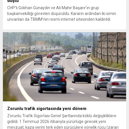
düştü
CHP’li Gökhan Günaydın ve Ali Mahir Başarır’ın grup
başkanvekilliği görevleri düşürüldü. Kararın ardından iki ismin
unvanları da TBMM’nin resmi internet sitesinden kaldırıldı.
Günaydın, ilk açıklamasında “Olmayan MYK’nın verdiği
hukuksuz bir karardır” dedi. CHP’den tedbirli olarak kesin
çıkarma cezası uygulanmak üzere Yüksek Disiplin Kurulu’na
(YDK) sevk edilen ve partideki tüm görevlerinden...
Zorunlu trafik sigortasında yeni dönem
Zorunlu Trafik Sigortası Genel Şartlarında köklü değişikliklere
gidildi. 1 Temmuz 2026 itibarıyla yürürlüğe girecek yeni
mevzuat; kaza yerini terk eden sürücülere yönelik rücu (zararı