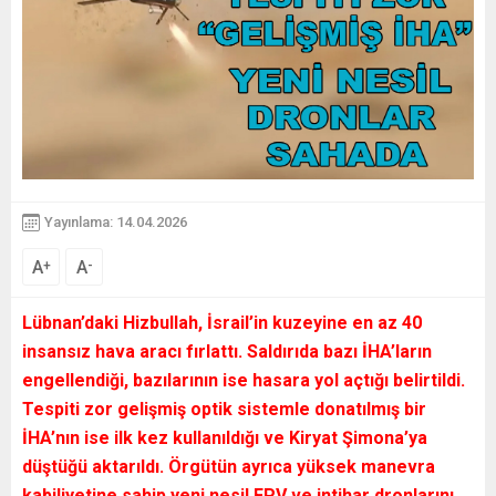
Yayınlama: 14.04.2026
A
A
+
-
Lübnan’daki Hizbullah, İsrail’in kuzeyine en az 40
insansız hava aracı fırlattı. Saldırıda bazı İHA’ların
engellendiği, bazılarının ise hasara yol açtığı belirtildi.
Tespiti zor gelişmiş optik sistemle donatılmış bir
İHA’nın ise ilk kez kullanıldığı ve Kiryat Şimona’ya
düştüğü aktarıldı. Örgütün ayrıca yüksek manevra
kabiliyetine sahip yeni nesil FPV ve intihar dronlarını