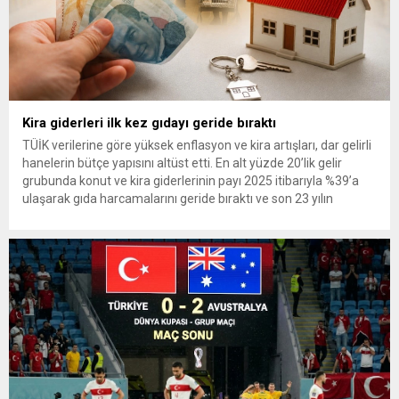
Kira giderleri ilk kez gıdayı geride bıraktı
TÜİK verilerine göre yüksek enflasyon ve kira artışları, dar gelirli
hanelerin bütçe yapısını altüst etti. En alt yüzde 20’lik gelir
grubunda konut ve kira giderlerinin payı 2025 itibarıyla %39’a
ulaşarak gıda harcamalarını geride bıraktı ve son 23 yılın
zirvesine çıktı. Türkiye’de yaşanan yüksek enflasyon ve hız
kazanan kira artışları, düşük...