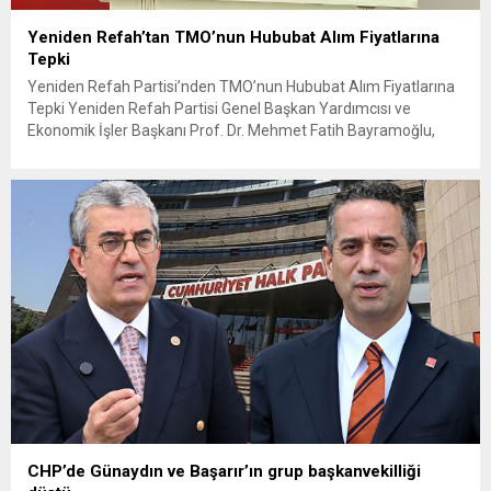
Yeniden Refah’tan TMO’nun Hububat Alım Fiyatlarına
Tepki
Yeniden Refah Partisi’nden TMO’nun Hububat Alım Fiyatlarına
Tepki Yeniden Refah Partisi Genel Başkan Yardımcısı ve
Ekonomik İşler Başkanı Prof. Dr. Mehmet Fatih Bayramoğlu,
Toprak Mahsulleri Ofisi’nin (TMO) açıkladığı hububat alım
fiyatlarına ilişkin yazılı bir açıklama yaptı. Bayramoğlu, açıklanan
fiyatların çiftçinin artan maliyetlerini karşılamaktan uzak
olduğunu savunarak fiyatların yeniden değerlendirilmesi
çağrısında...
CHP’de Günaydın ve Başarır’ın grup başkanvekilliği