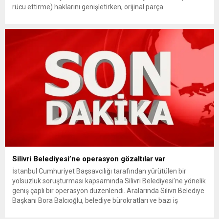
rücu ettirme) haklarını genişletirken, orijinal parça
kullanımındaki yaş sınırını kaldırıyor ve değer kaybı
ödemelerinde hak sahibinin başvuru şartını otomatik hale
getiriyor. Hazine Müsteşarlığına bağlı ilgili kurumlarca...
Silivri Belediyesi’ne operasyon gözaltılar var
İstanbul Cumhuriyet Başsavcılığı tarafından yürütülen bir
yolsuzluk soruşturması kapsamında Silivri Belediyesi’ne yönelik
geniş çaplı bir operasyon düzenlendi. Aralarında Silivri Belediye
Başkanı Bora Balcıoğlu, belediye bürokratları ve bazı iş
insanlarının da bulunduğu çok sayıda kişi hakkında gözaltı kararı