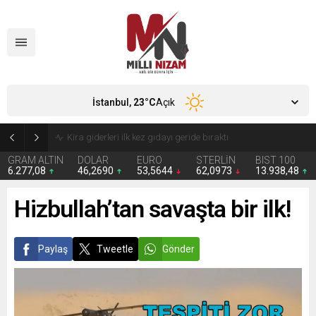
İstanbul,
23
°C
Açık
24 Yıllık Hasret Acı Başladı: Türkiye Avustralya’ya 2-0 Mağlup Oldu
GRAM ALTIN
DOLAR
EURO
STERLİN
BIST 100
6.277,08
46,2690
53,5644
62,0973
13.938,48
Hizbullah’tan savaşta bir ilk!
Paylaş
Tweetle
Gönder