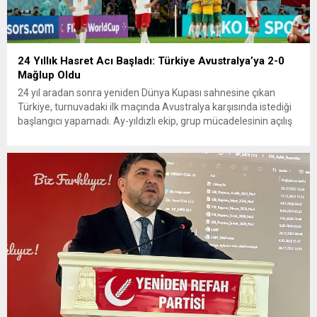
24 Yıllık Hasret Acı Başladı: Türkiye Avustralya’ya 2-0
Mağlup Oldu
24 yıl aradan sonra yeniden Dünya Kupası sahnesine çıkan
Türkiye, turnuvadaki ilk maçında Avustralya karşısında istediği
başlangıcı yapamadı. Ay-yıldızlı ekip, grup mücadelesinin açılış
karşılaşmasında rakibine 2-0 mağlup olarak Dünya Kupası
serüvenine puansız başladı. Karşılaşmanın ilk dakikalarından
itibaren iki takım da kontrollü bir oyun sergilerken, Avustralya
özellikle hızlı hücumlarla etkili olmaya...