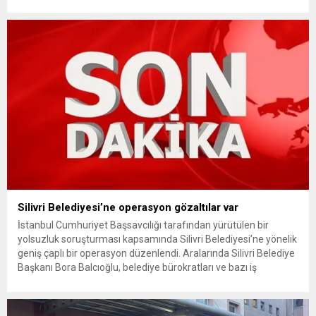
kullanımındaki yaş sınırını kaldırıyor ve değer kaybı
ödemelerinde hak sahibinin başvuru şartını otomatik hale
getiriyor. Hazine Müsteşarlığına bağlı ilgili kurumlarca...
Silivri Belediyesi’ne operasyon gözaltılar var
İstanbul Cumhuriyet Başsavcılığı tarafından yürütülen bir
yolsuzluk soruşturması kapsamında Silivri Belediyesi’ne yönelik
geniş çaplı bir operasyon düzenlendi. Aralarında Silivri Belediye
Başkanı Bora Balcıoğlu, belediye bürokratları ve bazı iş
insanlarının da bulunduğu çok sayıda kişi hakkında gözaltı kararı
uygulandı. Emniyet güçlerinin belediye binasındaki teknik
inceleme ve arama çalışmaları devam ediyor. İstanbul’da...