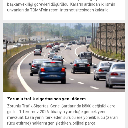
başkanvekilliği görevleri düşürüldü. Kararın ardından iki ismin
unvanları da TBMM’nin resmi internet sitesinden kaldırıldı.
Günaydın, ilk açıklamasında “Olmayan MYK’nın verdiği
hukuksuz bir karardır” dedi. CHP’den tedbirli olarak kesin
çıkarma cezası uygulanmak üzere Yüksek Disiplin Kurulu’na
(YDK) sevk edilen ve partideki tüm görevlerinden...
Zorunlu trafik sigortasında yeni dönem
Zorunlu Trafik Sigortası Genel Şartlarında köklü değişikliklere
gidildi. 1 Temmuz 2026 itibarıyla yürürlüğe girecek yeni
mevzuat; kaza yerini terk eden sürücülere yönelik rücu (zararı
rücu ettirme) haklarını genişletirken, orijinal parça