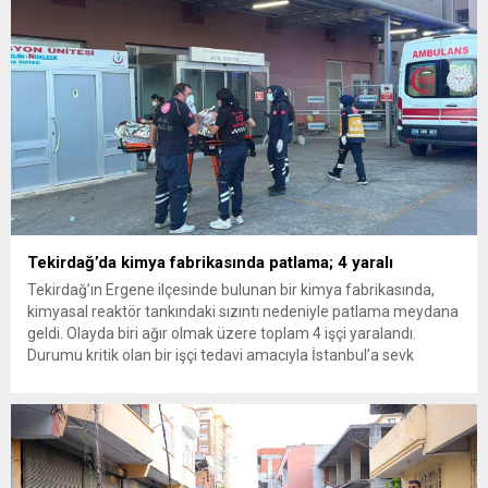
Tekirdağ’da kimya fabrikasında patlama; 4 yaralı
Tekirdağ’ın Ergene ilçesinde bulunan bir kimya fabrikasında,
kimyasal reaktör tankındaki sızıntı nedeniyle patlama meydana
geldi. Olayda biri ağır olmak üzere toplam 4 işçi yaralandı.
Durumu kritik olan bir işçi tedavi amacıyla İstanbul’a sevk
edilirken, bölgede AFAD ve KBRN ekipleri tarafından geniş çaplı
güvenlik ve sızıntı incelemesi başlatıldı. Tekirdağ’ın Ergene
ilçesine...