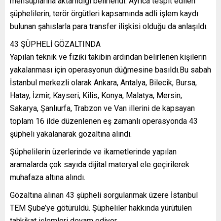
mensuplarına aktarıldığı belirlendi. Ayrıca tespit edilen
şüphelilerin, terör örgütleri kapsamında adli işlem kaydı
bulunan şahıslarla para transfer ilişkisi olduğu da anlaşıldı.
43 ŞÜPHELİ GÖZALTINDA
Yapılan teknik ve fiziki takibin ardından belirlenen kişilerin
yakalanması için operasyonun düğmesine basıldı.Bu sabah
İstanbul merkezli olarak Ankara, Antalya, Bilecik, Bursa,
Hatay, İzmir, Kayseri, Kilis, Konya, Malatya, Mersin,
Sakarya, Şanlıurfa, Trabzon ve Van illerini de kapsayan
toplam 16 ilde düzenlenen eş zamanlı operasyonda 43
şüpheli yakalanarak gözaltına alındı.
Şüphelilerin üzerlerinde ve ikametlerinde yapılan
aramalarda çok sayıda dijital materyal ele geçirilerek
muhafaza altına alındı.
Gözaltına alınan 43 şüpheli sorgulanmak üzere İstanbul
TEM Şube’ye götürüldü. Şüpheliler hakkında yürütülen
tahkikat işlemleri devam ediyor.