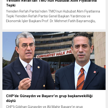
Yeniden Refah’tan TMO’nun Hububat Alım Fiyatlarına
Tepki
Yeniden Refah Partisi’nden TMO’nun Hububat Alım Fiyatlarına
Tepki Yeniden Refah Partisi Genel Başkan Yardımcısı ve
Ekonomik İşler Başkanı Prof. Dr. Mehmet Fatih Bayramoğlu,
Toprak Mahsulleri Ofisi’nin (TMO) açıkladığı hububat alım
fiyatlarına ilişkin yazılı bir açıklama yaptı. Bayramoğlu, açıklanan
fiyatların çiftçinin artan maliyetlerini karşılamaktan uzak
olduğunu savunarak fiyatların yeniden değerlendirilmesi
çağrısında...
CHP’de Günaydın ve Başarır’ın grup başkanvekilliği
düştü
CHP’li Gökhan Günaydın ve Ali Mahir Başarır’ın grup