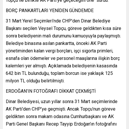
Topçu ile birlikte AK Parti’ye geçeceğini öne sürdü.
BORÇ PANKARTLARI YENİDEN GÜNDEMDE
31 Mart Yerel Seçimleri’nde CHP’den Dinar Belediye
Başkanı seçilen Veysel Topçu, göreve geldikten kısa süre
sonra belediyenin mali durumunu kamuoyuyla paylaşmıştı.
Belediye binasına asılan pankartta, önceki AK Parti
yönetiminden kalan vergi borçları, işçi sigorta primleri,
esnafa olan ödemeler ve personel maaşlarına ilişkin borç
kalemleri yer almıştı. Açıklamada belediyenin kasasında
642 bin TL bulunduğu, toplam borcun ise yaklaşık 125
milyon TL olduğu belirtilmişti.
ERDOĞAN’IN FOTOĞRAFI DİKKAT ÇEKMİŞTİ
Dinar Belediyesi, uzun yıllar sonra 31 Mart seçimlerinde
AK Parti’den CHP’ye geçmişti. Ancak Topçu’nun göreve
geldikten sonra makam odasına Cumhurbaşkanı ve AK
Parti Genel Başkanı Recep Tayyip Erdoğan’ın fotoğrafını