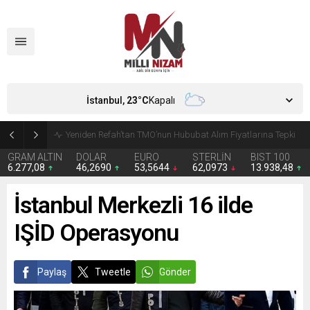
İstanbul,
23
°C
Kapalı
CHP’de Günaydın ve Başarır’ın grup başkanvekilliği düştü
GRAM ALTIN
DOLAR
EURO
STERLİN
BIST 100
6.277,08
46,2690
53,5644
62,0973
13.938,48
İstanbul Merkezli 16 ilde
IŞİD Operasyonu
Paylaş
Tweetle
Gönder