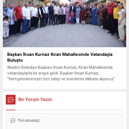
Başkan İhsan Kurnaz Kıran Mahallesinde Vatandaşla
Buluştu
İlkadım Belediye Başkanı İhsan Kurnaz, Kıran Mahallesinde
vatandaşlarla bir araya geldi. Başkan İhsan Kurnaz,
“Hemşehrilerimizin tüm talep ve önerilerini dikkate alıyoruz”
dedi. İlkadım Belediye Başkanı İhsan Kurnaz, mahalle ziyaretleri
kapsamında Kıran Mahallesini ziyaret etti. Mahalle sakinleriyle
sohbet eden, onların talep ve önerileri dinleyen Başkan İhsan
Bir Yorum Yazın
Kurnaz, gelen taleplerin çözümü için...