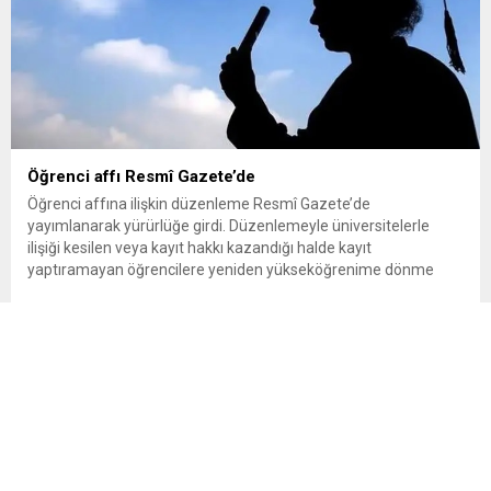
Öğrenci affı Resmî Gazete’de
Öğrenci affına ilişkin düzenleme Resmî Gazete’de
yayımlanarak yürürlüğe girdi. Düzenlemeyle üniversitelerle
ilişiği kesilen veya kayıt hakkı kazandığı halde kayıt
yaptıramayan öğrencilere yeniden yükseköğrenime dönme
imkânı tanındı. Peki öğrenci affından kimler yararlanabilecek,
başvurular ne zaman ve nereye yapılacak? Üniversitelerle ilişiği
kesilen öğrencilere yeniden öğrenim hakkı tanıyan “öğrenci
affı” düzenlemesi böylece resmen...