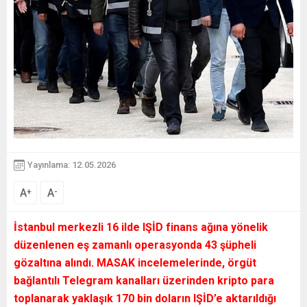
Yayınlama: 12.05.2026
A
A
+
-
İstanbul merkezli 16 ilde IŞİD finans ağına yönelik
düzenlenen eş zamanlı operasyonda 43 şüpheli
gözaltına alındı. MASAK incelemelerinde, örgüt
bağlantılı Telegram kanalları üzerinden kripto para
toplanarak yaklaşık 170 bin doların IŞİD’e aktarıldığı