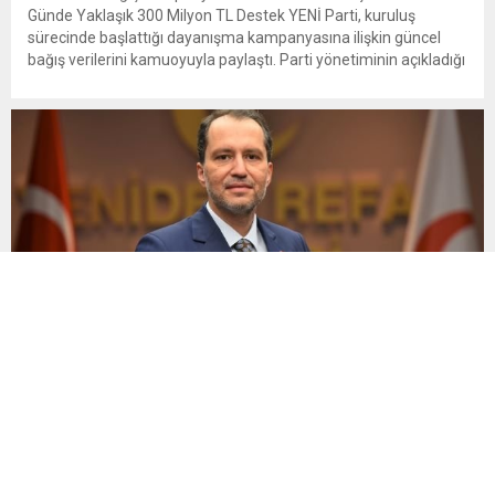
Günde Yaklaşık 300 Milyon TL Destek YENİ Parti, kuruluş
sürecinde başlattığı dayanışma kampanyasına ilişkin güncel
bağış verilerini kamuoyuyla paylaştı. Parti yönetiminin açıkladığı
verilere göre kampanyanın sekizinci günü itibarıyla toplanan
bağış miktarı 300 milyon liraya yaklaştı. Kampanyaya on
binlerce vatandaşın destek verdiği belirtilirken,...
Yeniden Refah Partisi Genel Başkanı Dr. Fatih Erbakan’ın
“HAYIR”I Siyasette Ses Getirdi.
TBMM’de görüşmeleri başlayan çerçeve yasa teklifine ilişkin
siyasi tartışmalar büyürken, Yeniden Refah Partisi Genel