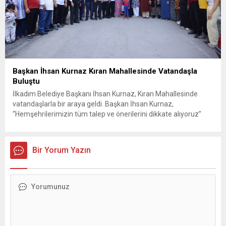
Başkan İhsan Kurnaz Kıran Mahallesinde Vatandaşla
Buluştu
İlkadım Belediye Başkanı İhsan Kurnaz, Kıran Mahallesinde
vatandaşlarla bir araya geldi. Başkan İhsan Kurnaz,
“Hemşehrilerimizin tüm talep ve önerilerini dikkate alıyoruz”
dedi. İlkadım Belediye Başkanı İhsan Kurnaz, mahalle ziyaretleri
kapsamında Kıran Mahallesini ziyaret etti. Mahalle sakinleriyle
sohbet eden, onların talep ve önerileri dinleyen Başkan İhsan
Bir Yorum Yazın
Kurnaz, gelen taleplerin çözümü için...