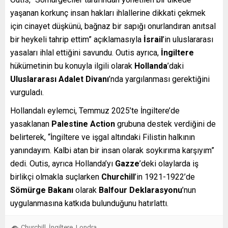
yaşanan korkunç insan hakları ihlallerine dikkati çekmek
için cinayet düşkünü, bağnaz bir sapığı onurlandıran anıtsal
bir heykeli tahrip ettim” açıklamasıyla
İsrail
’in uluslararası
yasaları ihlal ettiğini savundu. Outis ayrıca,
İngiltere
hükümetinin bu konuyla ilgili olarak
Hollanda
’daki
Uluslararası Adalet Divanı
’nda yargılanması gerektiğini
vurguladı.
Hollandalı eylemci, Temmuz 2025’te İngiltere’de
yasaklanan
Palestine Action
grubuna destek verdiğini de
belirterek, “İngiltere ve işgal altındaki Filistin halkının
yanındayım. Kalbi atan bir insan olarak soykırıma karşıyım”
dedi. Outis, ayrıca Hollanda’yı
Gazze
’deki olaylarda iş
birlikçi olmakla suçlarken
Churchill
’in 1921-1922’de
Sömürge Bakanı
olarak
Balfour Deklarasyonu
’nun
uygulanmasına katkıda bulunduğunu hatırlattı.
Churchill
İngiltere
Londra
,
,