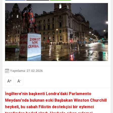
Yayınlama: 27.02.2026
A
A
+
-
İngiltere’nin başkenti Londra’daki Parlamento
Meydanı’nda bulunan eski Başbakan Winston Churchill
heykeli, bu sabah Filistin destekçisi bir eylemci