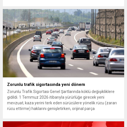
Günaydın, ilk açıklamasında “Olmayan MYK’nın verdiği
hukuksuz bir karardır” dedi. CHP’den tedbirli olarak kesin
çıkarma cezası uygulanmak üzere Yüksek Disiplin Kurulu’na
(YDK) sevk edilen ve partideki tüm görevlerinden...
Zorunlu trafik sigortasında yeni dönem
Zorunlu Trafik Sigortası Genel Şartlarında köklü değişikliklere
gidildi. 1 Temmuz 2026 itibarıyla yürürlüğe girecek yeni
mevzuat; kaza yerini terk eden sürücülere yönelik rücu (zararı
rücu ettirme) haklarını genişletirken, orijinal parça
kullanımındaki yaş sınırını kaldırıyor ve değer kaybı
ödemelerinde hak sahibinin başvuru şartını otomatik hale
getiriyor. Hazine Müsteşarlığına bağlı ilgili kurumlarca...