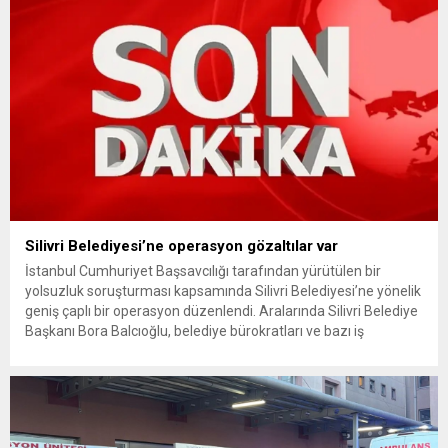
Silivri Belediyesi’ne operasyon gözaltılar var
İstanbul Cumhuriyet Başsavcılığı tarafından yürütülen bir
yolsuzluk soruşturması kapsamında Silivri Belediyesi’ne yönelik
geniş çaplı bir operasyon düzenlendi. Aralarında Silivri Belediye
Başkanı Bora Balcıoğlu, belediye bürokratları ve bazı iş
insanlarının da bulunduğu çok sayıda kişi hakkında gözaltı kararı
uygulandı. Emniyet güçlerinin belediye binasındaki teknik
inceleme ve arama çalışmaları devam ediyor. İstanbul’da...