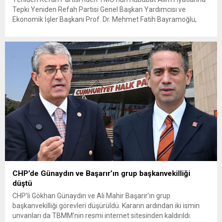
Tepki Yeniden Refah Partisi Genel Başkan Yardımcısı ve
Ekonomik İşler Başkanı Prof. Dr. Mehmet Fatih Bayramoğlu,
Toprak Mahsulleri Ofisi’nin (TMO) açıkladığı hububat alım
fiyatlarına ilişkin yazılı bir açıklama yaptı. Bayramoğlu, açıklanan
fiyatların çiftçinin artan maliyetlerini karşılamaktan uzak
olduğunu savunarak fiyatların yeniden değerlendirilmesi
çağrısında...
CHP’de Günaydın ve Başarır’ın grup başkanvekilliği
düştü
CHP’li Gökhan Günaydın ve Ali Mahir Başarır’ın grup
başkanvekilliği görevleri düşürüldü. Kararın ardından iki ismin
unvanları da TBMM’nin resmi internet sitesinden kaldırıldı.