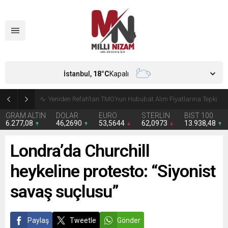
İstanbul,
18
°C
Kapalı
CHP’de Günaydın ve Başarır’ın grup başkanvekilliği düştü
GRAM ALTIN
DOLAR
EURO
STERLİN
BIST 100
6.277,08
46,2690
53,5644
62,0973
13.938,48
Londra’da Churchill
heykeline protesto: “Siyonist
savaş suçlusu”
Paylaş
Tweetle
Gönder