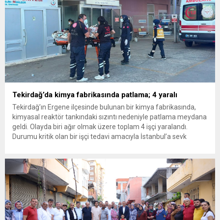
Tekirdağ’da kimya fabrikasında patlama; 4 yaralı
Tekirdağ’ın Ergene ilçesinde bulunan bir kimya fabrikasında,
kimyasal reaktör tankındaki sızıntı nedeniyle patlama meydana
geldi. Olayda biri ağır olmak üzere toplam 4 işçi yaralandı.
Durumu kritik olan bir işçi tedavi amacıyla İstanbul’a sevk
edilirken, bölgede AFAD ve KBRN ekipleri tarafından geniş çaplı
güvenlik ve sızıntı incelemesi başlatıldı. Tekirdağ’ın Ergene
ilçesine...