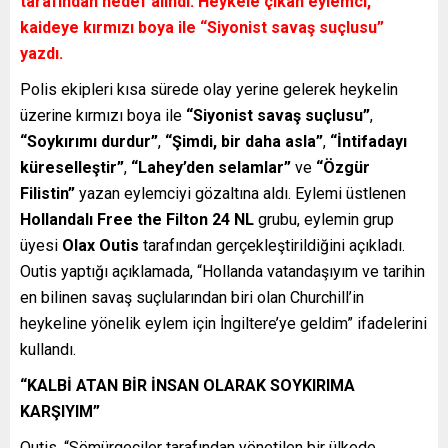
tarafından hedef alındı. Heykele çıkan eylemci,
kaideye kırmızı boya ile “Siyonist savaş suçlusu”
yazdı.
Polis ekipleri kısa sürede olay yerine gelerek heykelin
üzerine kırmızı boya ile
“Siyonist savaş suçlusu”
,
“Soykırımı durdur”
,
“Şimdi, bir daha asla”
,
“İntifadayı
küreselleştir”
,
“Lahey’den selamlar”
ve
“Özgür
Filistin”
yazan eylemciyi gözaltına aldı. Eylemi üstlenen
Hollandalı
Free the Filton 24 NL
grubu, eylemin grup
üyesi
Olax Outis
tarafından gerçekleştirildiğini açıkladı.
Outis yaptığı açıklamada, “Hollanda vatandaşıyım ve tarihin
en bilinen savaş suçlularından biri olan Churchill’in
heykeline yönelik eylem için İngiltere’ye geldim” ifadelerini
kullandı.
“KALBİ ATAN BİR İNSAN OLARAK SOYKIRIMA
KARŞIYIM”
Outis, “Sömürgeciler tarafından yönetilen bir ülkede