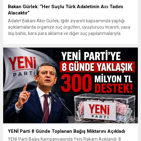
Bakan Gürlek: “Her Suçlu Türk Adaletinin Acı Tadını
Alacaktır”
Adalet Bakanı Akın Gürlek, Iğdır ziyareti kapsamında yaptığı
açıklamalarda organize suç örgütleri, uyuşturucu ticareti, yasa
dışı bahis, kara para aklama ve diğer suç yapılanmalarıyla
mücadelede kararlılık mesajı verdi. Gürlek, gelişen teknolojik
imkânların güvenlik ve adalet birimleri tarafından etkin şekilde
kullanıldığını belirterek, “Biz artık suç örgütleri ve illegal
yapılanmaların bir adım...
YENİ Parti 8 Günde Toplanan Bağış Miktarını Açıkladı
YENİ Parti Bağış Kampanyasında Yeni Rakam Açıklandı: 8