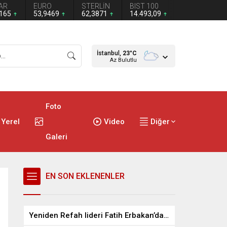
AR
EURO
STERLİN
BIST 100
3165
53,9469
62,3871
14.493,09
İstanbul,
23
°C
Az Bulutlu
Foto
Yerel
Video
Diğer
Galeri
EN SON EKLENENLER
Yeniden Refah lideri Fatih Erbakan’dan Mustafa Destici’ye ziyaret