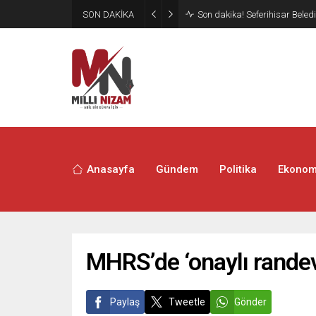
SON DAKİKA
4 firmanın denetim kayyımı d
Anasayfa
Gündem
Politika
Ekonom
MHRS’de ‘onaylı randevu
Paylaş
Tweetle
Gönder