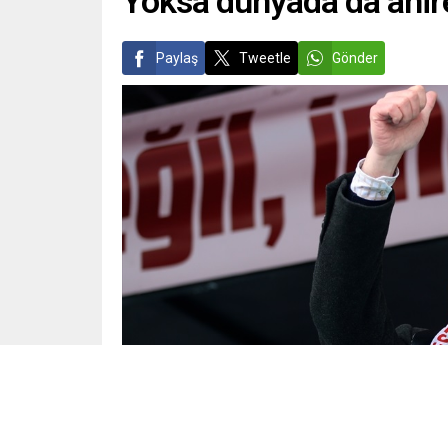
Yoksa dünyada da ahire
Paylaş
Tweetle
Gönder