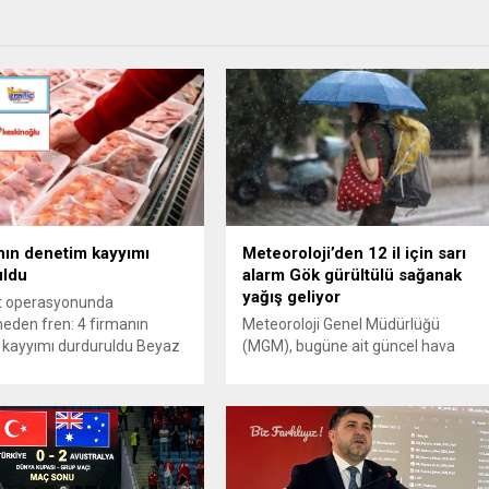
nın denetim kayyımı
Meteoroloji’den 12 il için sarı
uldu
alarm Gök gürültülü sağanak
yağış geliyor
t operasyonunda
den fren: 4 firmanın
Meteoroloji Genel Müdürlüğü
 kayyımı durduruldu Beyaz
(MGM), bugüne ait güncel hava
üne yönelik “fahiş fiyat”
durumu raporunu yayımladı.
la düzenlenen operasyonda
Yapılan son değerlendirmelere
re atanan denetim
göre, ülkenin kuzey, iç ve doğu
arı yargıdan dönmeye
kesimlerinde parçalı ve yer yer çok
. Operasyon kapsamındaki
bulutlu bir hava hakim olacak.
an Gedik Piliç, Erpiliç,
Muğla, Antalya, Burdur, Eskişehir,