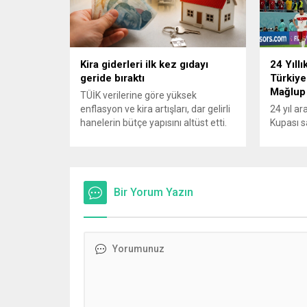
hazırlanıyor…
Lezita v
başvuru
denetim
durdurul
Türkiye’
Kira giderleri ilk kez gıdayı
24 Yıllı
geride bıraktı
Türkiye
Mağlup
TÜİK verilerine göre yüksek
enflasyon ve kira artışları, dar gelirli
24 yıl a
hanelerin bütçe yapısını altüst etti.
Kupası s
En alt yüzde 20’lik gelir grubunda
turnuvad
konut ve kira giderlerinin payı 2025
karşısınd
itibarıyla %39’a ulaşarak gıda
yapamadı.
harcamalarını geride bıraktı ve son
mücadele
23 yılın zirvesine çıktı. Türkiye’de
Bir Yorum Yazın
karşılaş
yaşanan yüksek enflasyon ve hız
mağlup 
kazanan kira artışları, düşük...
serüveni
Karşılaş
itibaren 
oyun ser
özellikle
olmaya..