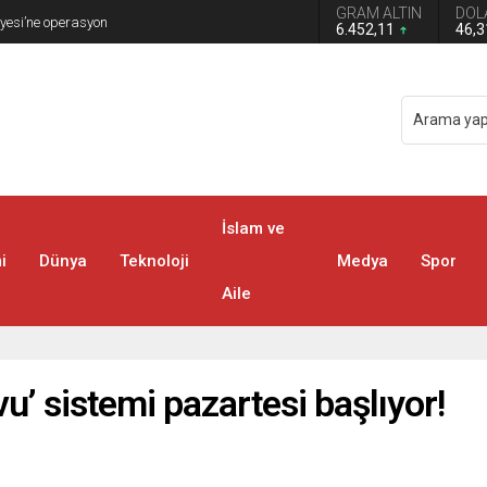
GRAM ALTIN
DOL
urduruldu
6.452,11
46,
İslam ve
i
Dünya
Teknoloji
Medya
Spor
Aile
’ sistemi pazartesi başlıyor!