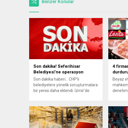
Benzer Konular
Son dakika! Seferihisar
4 firma
Belediyesi’ne operasyon
durdur
Son dakika haberi… CHP’li
Beyaz e
belediyelere yönelik soruşturmalara
mahkeme
bir yenisi daha eklendi. İzmir’de
denetim
Seferihisar Belediyesine
et sektör
düzenlenen “rüşvet”
iddiasıy
operasyonunda aralarında Başkan
şirketle
Yardımcısı Gökhan Pehlivan’ın da
kayyıml
bulunduğu 15 kişi gözaltına alındı.
başladı
Son dakika haberinin ayrıntıları
13 firmad