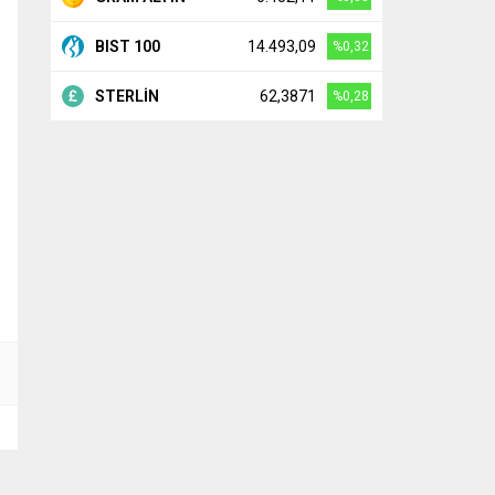
BIST 100
14.493,09
%0,32
STERLİN
62,3871
%0,28