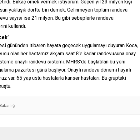
tirdi. Birkaç örnek vermek istiyorum. Geçen yıl 23 milyon kişi
usun yaklaşık dörtte biri demek. Gelinmeyen toplam randevu
ndevu sayısı ise 21 milyon. Bu gibi sebeplerle randevu
ini kullandı.
cek’
esi gününden itibaren hayata geçecek uygulamayı duyuran Koca,
devusu olan her hastamız akşam saat 8’e kadar randevusuna onay
steme onaylı randevu sistemi, MHRS’de başlatılan bu yeni
lama pazartesi günü başlıyor. Onaylı randevu dönemi hayırlı
uz var. 65 yaş üstü hastalarla kanser hastaları. Bu gruptaki
nuştu.
Bakanlığı