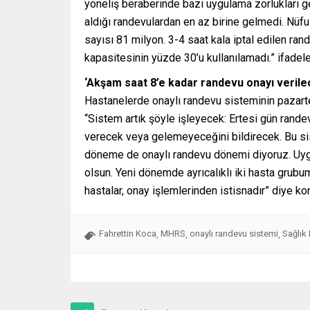
yöneliş beraberinde bazı uygulama zorlukları ge
aldığı randevulardan en az birine gelmedi. Nüf
sayısı 81 milyon. 3-4 saat kala iptal edilen ra
kapasitesinin yüzde 30’u kullanılamadı.” ifadeler
‘Akşam saat 8’e kadar randevu onayı verile
Hastanelerde onaylı randevu sisteminin pazart
“Sistem artık şöyle işleyecek: Ertesi gün ran
verecek veya gelemeyeceğini bildirecek. Bu si
döneme de onaylı randevu dönemi diyoruz. Uygu
olsun. Yeni dönemde ayrıcalıklı iki hasta grubum
hastalar, onay işlemlerinden istisnadır” diye ko
Fahrettin Koca
MHRS
onaylı randevu sistemi
Sağlık 
,
,
,