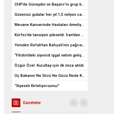
CHP’de Günaydın ve Başarır’ın grup başkanvekilliği düştü
Güvensiz gıdalar her yıl 1,5 milyon can alıyor
Mesane Kanserinde Hastaları Ameliyattan Kurtaran İlaç
Körfez’de tansiyon yükseldi: İran’dan ABD üslerine misilleme
Yeniden Refah’tan Bahçeli’nin çağrısına destek
“Filistin’deki siyonist işgal vahim gelişmelere gebe”
Özgür Özel: Kurultay için ilk imza atıldı
Üç Bakanın Ne Sözü Ne Gücü Nede Kudreti Yetmedi
“Siyaseti Kirletiyorsunuz”
Gazeteler