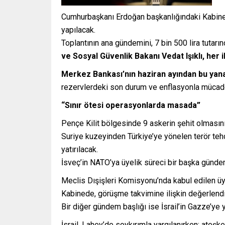
Cumhurbaşkanı Erdoğan başkanlığındaki Kabine 
yapılacak.
Toplantının ana gündemini, 7 bin 500 lira tutarı
ve Sosyal Güvenlik Bakanı Vedat Işıklı, her 
Merkez Bankası’nın haziran ayından bu yana 
rezervlerdeki son durum ve enflasyonla mücad
“Sınır ötesi operasyonlarda masada”
Pençe Kilit bölgesinde 9 askerin şehit olmasını
Suriye kuzeyinden Türkiye’ye yönelen terör tehd
yatırılacak.
İsveç’in NATO’ya üyelik süreci bir başka gündem
Meclis Dışişleri Komisyonu’nda kabul edilen üy
Kabinede, görüşme takvimine ilişkin değerlend
Bir diğer gündem başlığı ise İsrail’in Gazze’ye yö
İsrail, Lahey’de soykırımla yargılanırken; ateşk