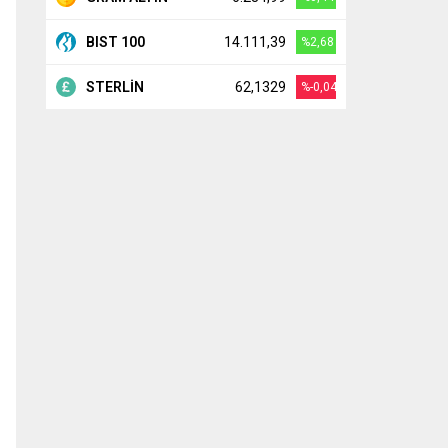
BIST 100
14.111,39
%2,68
STERLİN
62,1329
%-0,04