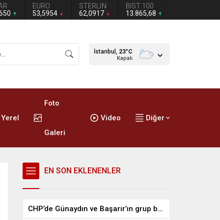
AR
EURO
STERLİN
BIST 100
2650
53,5954
62,0917
13.865,68
İstanbul,
23
°C
Kapalı
Foto
Yerel
Video
Diğer
Galeri
EN SON EKLENENLER
CHP’de Günaydın ve Başarır’ın grup başkanvekilliği düştü