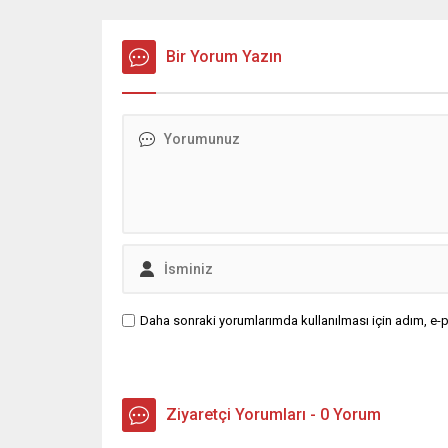
Çelik, Samsun’un İlkadım ilçesinde
savunma 
çöpten kağıt toplayarak geçimini
vurmasın
sağlayan Serpil Hanım’a destek
Bir Yorum Yazın
Bahreyn
oldu. Çelik, sokaklardaki
askeri üs
konteynerlerden kağıt topladı. Ünlü
karşılık 
şarkıcı Çelik, Samsun’un İlkadım
saldırısı
ilçesinde çöpten kağıt toplayarak...
duyurdu..
Daha sonraki yorumlarımda kullanılması için adım, e-p
Ziyaretçi Yorumları - 0 Yorum