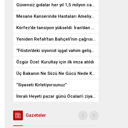
Güvensiz gıdalar her yıl 1,5 milyon can alıyor
Mesane Kanserinde Hastaları Ameliyattan Kurtaran İlaç
Körfez’de tansiyon yükseldi: İran’dan ABD üslerine misilleme
Yeniden Refah’tan Bahçeli’nin çağrısına destek
“Filistin’deki siyonist işgal vahim gelişmelere gebe”
Özgür Özel: Kurultay için ilk imza atıldı
Üç Bakanın Ne Sözü Ne Gücü Nede Kudreti Yetmedi
“Siyaseti Kirletiyorsunuz”
İmralı Heyeti pazar günü Öcalan’ı ziyaret edecek
Gazeteler