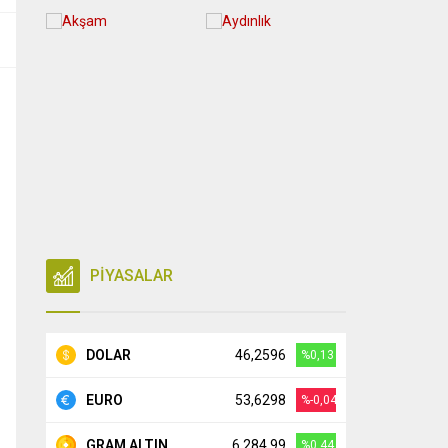
PİYASALAR
DOLAR
46,2596
%0,13
EURO
53,6298
%-0,04
GRAM ALTIN
6.284,99
%0,44