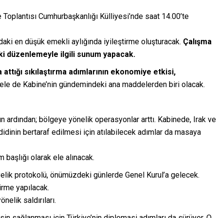
Toplantısı Cumhurbaşkanlığı Külliyesi’nde saat 14.00’te
ndaki en düşük emekli aylığında iyileştirme oluşturacak.
Çalışma
iki düzenlemeyle ilgili sunum yapacak.
attığı sıkılaştırma adımlarının ekonomiye etkisi,
ele de Kabine’nin gündemindeki ana maddelerden biri olacak.
n ardından; bölgeye yönelik operasyonlar arttı. Kabinede, Irak ve
idinin bertaraf edilmesi için atılabilecek adımlar da masaya
 başlığı olarak ele alınacak.
elik protokolü, önümüzdeki günlerde Genel Kurul’a gelecek.
irme yapılacak.
nelik saldırıları.
esin sağlanması için Türkiye’nin diplomasi adımları da sürüyor. O