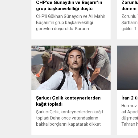
CHP’de Günaydın ve Başarır’ın
Zorunlu
grup başkanvekilliği düştü
dönem
CHP’li Gökhan Günaydın ve Ali Mahir
Zorunlu 
Başarır’ın grup başkanvekilliği
Şartların
görevleri düşürüldü. Kararın
gidildi.
ardından iki ismin unvanları da
yürürlüğ
TBMM’nin resmi internet sitesinden
kaza yer
kaldırıldı. Günaydın, ilk
yönelik 
açıklamasında “Olmayan MYK’nın
haklarını
verdiği hukuksuz bir karardır” dedi.
kullanımı
CHP’den tedbirli olarak kesin
ve değer
çıkarma cezası uygulanmak üzere
sahibini
Yüksek Disiplin Kurulu’na (YDK) sevk
hale geti
edilen ve partideki tüm
Müsteşarl
görevlerinden...
kurumlar
Şarkıcı Çelik konteynerlerden
İran 2 
kağıt topladı
Hürmüz 
Şarkıcı Çelik, konteynerlerden kağıt
ait Apach
topladı Daha önce vatandaşların
düşmesi
bakkal borçlarını kapatarak dikkat
Tahran h
çeken ünlü şarkıcı Çelik, bu sefer
tırmand
bambaşka bir harekete imza attı.
gerekçes