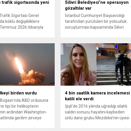
 trafik sigortasında yeni
Silivri Belediyesi’ne operasyon
gözaltılar var
Trafik Sigortası Genel
İstanbul Cumhuriyet Başsavcılığı
da köklü değişikliklere
tarafından yürütülen bir yolsuzluk
 1 Temmuz 2026 itibarıyla
soruşturması kapsamında Silivri
e girecek yeni mevzuat;
Belediyesi’ne yönelik geniş çaplı bir
ini terk eden sürücülere
operasyon düzenlendi. Aralarında
rücu (zararı rücu ettirme)
Silivri Belediye Başkanı Bora
 genişletirken, orijinal parça
Balcıoğlu, belediye bürokratları ve
ndaki yaş sınırını kaldırıyor
bazı iş insanlarının da bulunduğu
 kaybı ödemelerinde hak
çok sayıda kişi hakkında gözaltı
n başvuru şartını otomatik
kararı uygulandı. Emniyet güçlerinin
riyor. Hazine
belediye binasındaki teknik
ığına bağlı ilgili
inceleme ve arama çalışmaları
ca...
devam ediyor. İstanbul’da...
ülkeyi birden vurdu
4 bin saatlik kamera incelemesi
katili ele verdi
Boğazı’nda ABD ordusuna
e tipi bir helikopterin
Şişli’de 2016 yılında uğradığı silahlı
nin ardından Washington-
saldırı sonucu hayatını kaybeden
attında gerilim zirveye
ünlü dans grubu Mezdeke’nin üyesi
ı. ABD’nin “meşru müdafaa”
Aynur Kanbur cinayeti, 10 yıl sonra
iyle İran’daki hava
aydınlatıldı. 4 bin saatlik güvenlik