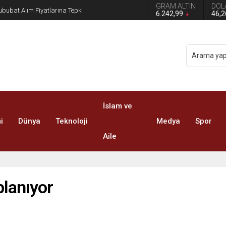
GRAM ALTIN
DOL
n grup başkanvekilliği düştü
6.242,99
46,
İslam ve
i
Dünya
Teknoloji
Medya
Spor
Aile
planıyor