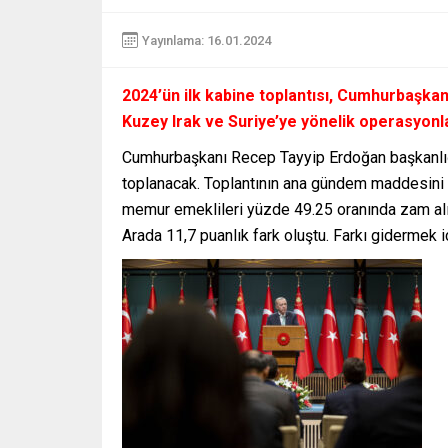
Yayınlama: 16.01.2024
2024’ün ilk kabine toplantısı, Cumhurbaşka
Kuzey Irak ve Suriye’ye yönelik operasyonl
Cumhurbaşkanı Recep Tayyip Erdoğan başkanlığın
toplanacak. Toplantının ana gündem maddesini em
memur emeklileri yüzde 49.25 oranında zam alı
Arada 11,7 puanlık fark oluştu. Farkı gidermek i