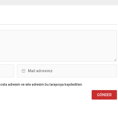
sistemleri ve radarları
kamerası görüntüsünü ve bin 700
a, İran Devrim Muhafızları
Akbil kaydını inceleyen Cinayet Büro
 ve Ürdün’deki Amerikan
ekipleri, cinayeti işlediğini itiraf eden
lerini hedef alarak sert
maktulün akrabası Bülent G. ile
verdi. Tahran, yeni bir ABD
azmettirici olduğu öne sürülen 2...
na anında yanıt verileceğini
..
osta adresim ve site adresim bu tarayıcıya kaydedilsin.