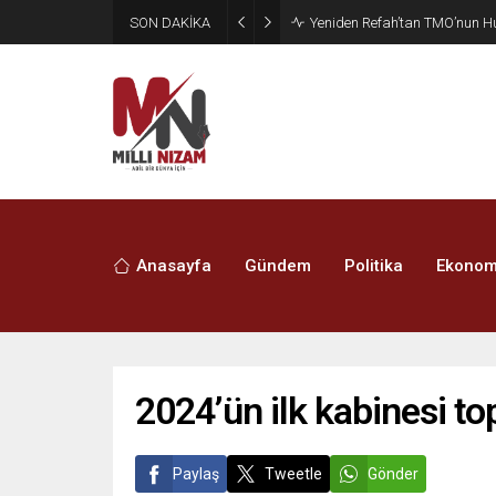
SON DAKİKA
CHP’de Günaydın ve Başarır’ı
Anasayfa
Gündem
Politika
Ekonom
2024’ün ilk kabinesi to
Paylaş
Tweetle
Gönder