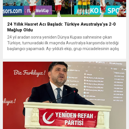
24 Yıllık Hasret Acı Başladı: Türkiye Avustralya’ya 2-0
Mağlup Oldu
24 yıl aradan sonra yeniden Dünya Kupası sahnesine çıkan
Türkiye, turnuvadaki ilk maçında Avustralya karşısında istediği
başlangıcı yapamadı. Ay-yıldızlı ekip, grup mücadelesinin açılış
karşılaşmasında rakibine 2-0 mağlup olarak Dünya Kupası
serüvenine puansız başladı. Karşılaşmanın ilk dakikalarından
itibaren iki takım da kontrollü bir oyun sergilerken, Avustralya
özellikle hızlı hücumlarla etkili olmaya...