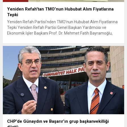
Yeniden Refah’tan TMO’nun Hububat Alım Fiyatlarına
Tepki
Yeniden Refah Partisi’nden TMO’nun Hububat Alım Fiyatlarına
Tepki Yeniden Refah Partisi Genel Başkan Yardımcısı ve
Ekonomik İşler Başkanı Prof. Dr. Mehmet Fatih Bayramoğlu,
Toprak Mahsulleri Ofisi’nin (TMO) açıkladığı hububat alım
fiyatlarına ilişkin yazılı bir açıklama yaptı. Bayramoğlu, açıklanan
fiyatların çiftçinin artan maliyetlerini karşılamaktan uzak
olduğunu savunarak fiyatların yeniden değerlendirilmesi
çağrısında...
CHP’de Günaydın ve Başarır’ın grup başkanvekilliği
düştü