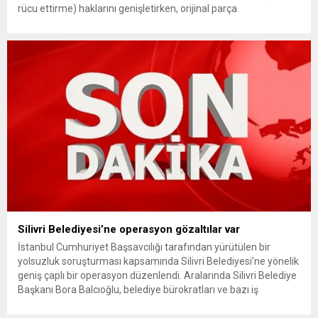
rücu ettirme) haklarını genişletirken, orijinal parça
kullanımındaki yaş sınırını kaldırıyor ve değer kaybı
ödemelerinde hak sahibinin başvuru şartını otomatik hale
getiriyor. Hazine Müsteşarlığına bağlı ilgili kurumlarca...
Silivri Belediyesi’ne operasyon gözaltılar var
İstanbul Cumhuriyet Başsavcılığı tarafından yürütülen bir
yolsuzluk soruşturması kapsamında Silivri Belediyesi’ne yönelik
geniş çaplı bir operasyon düzenlendi. Aralarında Silivri Belediye
Başkanı Bora Balcıoğlu, belediye bürokratları ve bazı iş
insanlarının da bulunduğu çok sayıda kişi hakkında gözaltı kararı