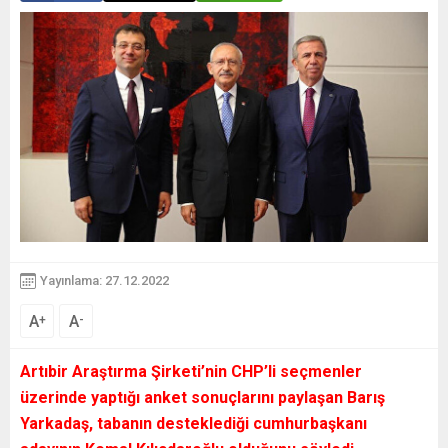
Yayınlama: 27.12.2022
A
A
+
-
Artıbir Araştırma Şirketi’nin CHP’li seçmenler
üzerinde yaptığı anket sonuçlarını paylaşan Barış
Yarkadaş, tabanın desteklediği cumhurbaşkanı