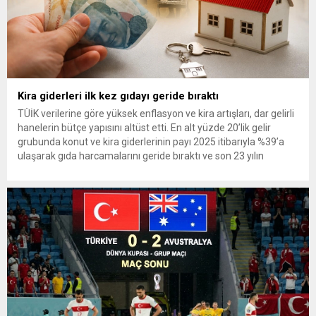
Kira giderleri ilk kez gıdayı geride bıraktı
TÜİK verilerine göre yüksek enflasyon ve kira artışları, dar gelirli
hanelerin bütçe yapısını altüst etti. En alt yüzde 20’lik gelir
grubunda konut ve kira giderlerinin payı 2025 itibarıyla %39’a
ulaşarak gıda harcamalarını geride bıraktı ve son 23 yılın
zirvesine çıktı. Türkiye’de yaşanan yüksek enflasyon ve hız
kazanan kira artışları, düşük...