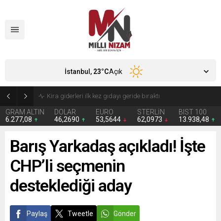
İstanbul,
23
°C
Açık
24 Yıllık Hasret Acı Başladı: Türkiye Avustralya’ya 2-0 Mağlup Oldu
GRAM ALTIN
DOLAR
EURO
STERLİN
BIST 100
6.277,08
46,2690
53,5644
62,0973
13.938,48
Barış Yarkadaş açıkladı! İşte
CHP’li seçmenin
desteklediği aday
Paylaş
Tweetle
Gönder