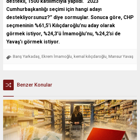
destekli, 1500 katılımcıyla yapıldı. “2023
Cumhurbaşkanlığı seçimi için hangi adayı
destekliyorsunuz?” diye sormuşlar. Sonuca göre, CHP
seçmeninin %61,5’i Kılıçdaroğlu’nu aday olarak
görmek istiyor, %24,3’ü İmamoğlu’nu, %24,2’si de
Yavaş’ı görmek istiyor.
Barış Yarkadaş
Ekrem İmamoğlu
kemal kılıçdaroğlu
Mansur Yavaş
,
,
,
Benzer Konular