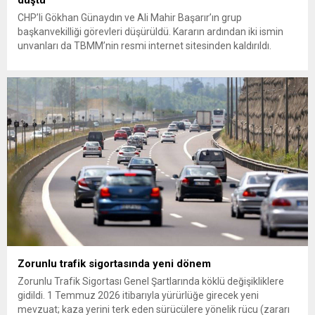
CHP’li Gökhan Günaydın ve Ali Mahir Başarır’ın grup
başkanvekilliği görevleri düşürüldü. Kararın ardından iki ismin
unvanları da TBMM’nin resmi internet sitesinden kaldırıldı.
Günaydın, ilk açıklamasında “Olmayan MYK’nın verdiği
hukuksuz bir karardır” dedi. CHP’den tedbirli olarak kesin
çıkarma cezası uygulanmak üzere Yüksek Disiplin Kurulu’na
(YDK) sevk edilen ve partideki tüm görevlerinden...
Zorunlu trafik sigortasında yeni dönem
Zorunlu Trafik Sigortası Genel Şartlarında köklü değişikliklere
gidildi. 1 Temmuz 2026 itibarıyla yürürlüğe girecek yeni
mevzuat; kaza yerini terk eden sürücülere yönelik rücu (zararı