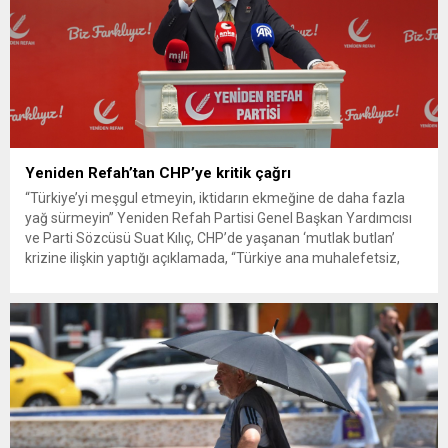
Yeniden Refah’tan CHP’ye kritik çağrı
“Türkiye’yi meşgul etmeyin, iktidarın ekmeğine de daha fazla
yağ sürmeyin” Yeniden Refah Partisi Genel Başkan Yardımcısı
ve Parti Sözcüsü Suat Kılıç, CHP’de yaşanan ‘mutlak butlan’
krizine ilişkin yaptığı açıklamada, “Türkiye ana muhalefetsiz,
ana muhalefet gündemsiz kalmamalıdır. Bir an önce anlaşın,
kurultay kararı alın, sorunun kaynağı değil, çözümün adresi
olun. Türkiye’yi...