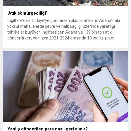
‘Atık sömürgeciliği’
İngiltere’den Türkiye’ye gönderilen plastik atıkların Adana’daki
yoksul mahallelerde çevre ve halk sağlığı üzerinde yarattığı
tehlikeler büyüyor. İngiltere’den Adana’ya 139 bin ton atık
gönderilirken, yalnızca 2021-2024 arasında 13 İngiliz şirketi
Kemal Deniz geri dönüşüm bölgesine 545 sevkiyatla 52 bin ton
plastik atık taşıdı. Sulama kanallarında mikroplastik tespit
edilirken çiftçiler hava, su...
Yanlış gönderilen para nasıl geri alınır?