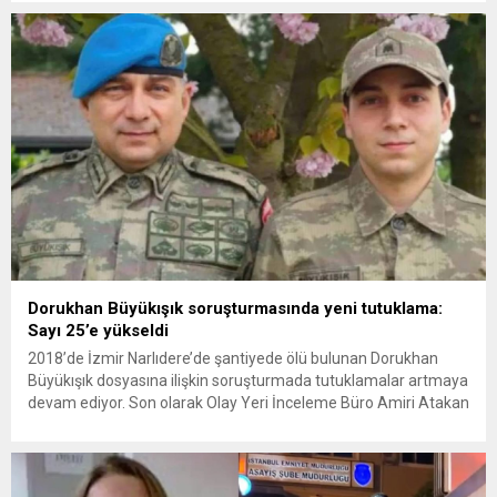
Amerikan askeri üslerini hedef alarak sert karşılık verdi. Tahran,
yeni bir ABD saldırısına anında yanıt verileceğini duyurdu....
Dorukhan Büyükışık soruşturmasında yeni tutuklama:
Sayı 25’e yükseldi
2018’de İzmir Narlıdere’de şantiyede ölü bulunan Dorukhan
Büyükışık dosyasına ilişkin soruşturmada tutuklamalar artmaya
devam ediyor. Son olarak Olay Yeri İnceleme Büro Amiri Atakan
Kaçar’ın da tutuklanmasıyla dosyadaki tutuklu sayısı 25’e
yükseldi. İzmir’in Narlıdere ilçesinde 2018 yılında şantiyede ölü
bulunan Dorukhan Büyükışık’a ilişkin yeniden açılan
soruşturmada tutuklamalar genişliyor. Son olarak dönemin...