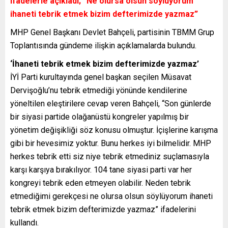
ifadelerle açıkladı; “Ne olursa olsun söylüyorum
ihaneti tebrik etmek bizim defterimizde yazmaz”
MHP Genel Başkanı Devlet Bahçeli, partisinin TBMM Grup
Toplantısında gündeme ilişkin açıklamalarda bulundu.
‘İhaneti tebrik etmek bizim defterimizde yazmaz’
İYİ Parti kurultayında genel başkan seçilen Müsavat
Dervişoğlu’nu tebrik etmediği yönünde kendilerine
yöneltilen eleştirilere cevap veren Bahçeli, “Son günlerde
bir siyasi partide olağanüstü kongreler yapılmış bir
yönetim değişikliği söz konusu olmuştur. İçişlerine karışma
gibi bir hevesimiz yoktur. Bunu herkes iyi bilmelidir. MHP
herkes tebrik etti siz niye tebrik etmediniz suçlamasıyla
karşı karşıya bırakılıyor. 104 tane siyasi parti var her
kongreyi tebrik eden etmeyen olabilir. Neden tebrik
etmediğimi gerekçesi ne olursa olsun söylüyorum ihaneti
tebrik etmek bizim defterimizde yazmaz” ifadelerini
kullandı.