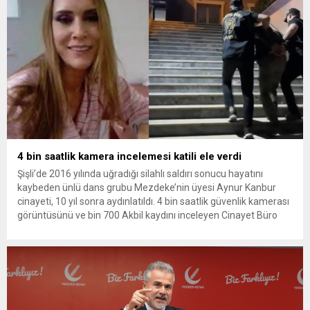
4 bin saatlik kamera incelemesi katili ele verdi
Şişli’de 2016 yılında uğradığı silahlı saldırı sonucu hayatını
kaybeden ünlü dans grubu Mezdeke’nin üyesi Aynur Kanbur
cinayeti, 10 yıl sonra aydınlatıldı. 4 bin saatlik güvenlik kamerası
görüntüsünü ve bin 700 Akbil kaydını inceleyen Cinayet Büro
ekipleri, cinayeti işlediğini itiraf eden maktulün akrabası Bülent
G. ile azmettirici olduğu öne sürülen 2...