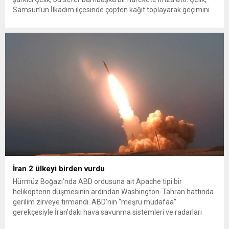
Samsun’un İlkadım ilçesinde çöpten kağıt toplayarak geçimini
sağlayan Serpil Hanım’a destek oldu. Çelik, sokaklardaki
konteynerlerden kağıt topladı. Ünlü şarkıcı Çelik, Samsun’un
İlkadım ilçesinde çöpten kağıt toplayarak...
İran 2 ülkeyi birden vurdu
Hürmüz Boğazı’nda ABD ordusuna ait Apache tipi bir
helikopterin düşmesinin ardından Washington-Tahran hattında
gerilim zirveye tırmandı. ABD’nin “meşru müdafaa”
gerekçesiyle İran’daki hava savunma sistemleri ve radarları
vurmasına, İran Devrim Muhafızları Bahreyn ve Ürdün’deki