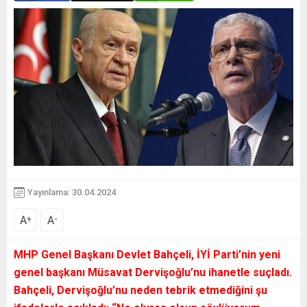
Yayınlama: 30.04.2024
A
A
+
-
MHP Genel Başkanı Devlet Bahçeli, İYİ Parti’nin yeni
genel başkanı Müsavat Dervişoğlu’nu ihanetle suçladı.
Bahçeli, Dervişoğlu’nu neden tebrik etmediğini şu