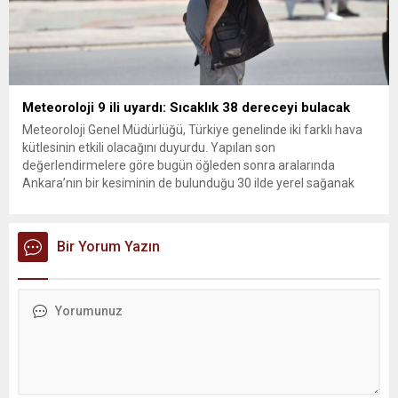
Meteoroloji 9 ili uyardı: Sıcaklık 38 dereceyi bulacak
Meteoroloji Genel Müdürlüğü, Türkiye genelinde iki farklı hava
kütlesinin etkili olacağını duyurdu. Yapılan son
değerlendirmelere göre bugün öğleden sonra aralarında
Ankara’nın bir kesiminin de bulunduğu 30 ilde yerel sağanak
yağış geçişleri beklenirken; Ege ve Güneydoğu Anadolu
bölgelerindeki 9 ilde ise hava sıcaklıkları mevsim normallerinin
üzerine çıkarak yaz değerlerine ulaşacak. Ayrıca...
Bir Yorum Yazın