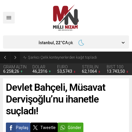
İstanbul,
22
°C
Açık
İran 2 ülkeyi birden vurdu
GRAM ALTIN
DOLAR
EURO
STERLİN
BIST 100
6.258,26
46,2316
53,5743
62,1064
13.743,50
Devlet Bahçeli, Müsavat
Dervişoğlu’nu ihanetle
suçladı!
Paylaş
Tweetle
Gönder