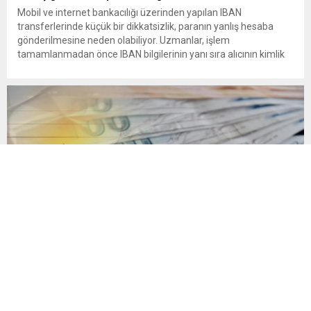
Mobil ve internet bankacılığı üzerinden yapılan IBAN
transferlerinde küçük bir dikkatsizlik, paranın yanlış hesaba
gönderilmesine neden olabiliyor. Uzmanlar, işlem
tamamlanmadan önce IBAN bilgilerinin yanı sıra alıcının kimlik
bilgilerinin de mutlaka kontrol edilmesini öneriyor. Günlük
bankacılık işlemlerinin önemli bir bölümünü oluşturan para
transferlerinde, özellikle IBAN’ın yanlış yazılması veya alıcı
bilgilerinin kontrol...
Yasal takipteki kişi sayısı 4,3 milyonu aştı
Temmuz 2026 verilerine göre bireysel kredi ve kredi kartı
borçlarında takibe düşme oranı yüzde 5’e ulaştı. Haziran