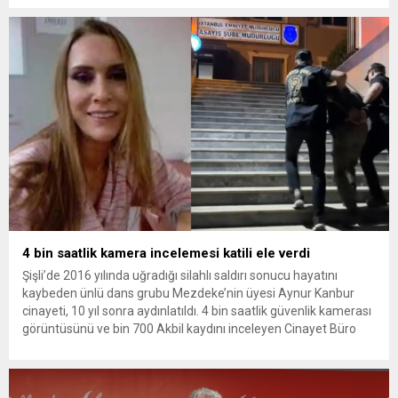
Amerikan askeri üslerini hedef alarak sert karşılık verdi. Tahran,
yeni bir ABD saldırısına anında yanıt verileceğini duyurdu....
4 bin saatlik kamera incelemesi katili ele verdi
Şişli’de 2016 yılında uğradığı silahlı saldırı sonucu hayatını
kaybeden ünlü dans grubu Mezdeke’nin üyesi Aynur Kanbur
cinayeti, 10 yıl sonra aydınlatıldı. 4 bin saatlik güvenlik kamerası
görüntüsünü ve bin 700 Akbil kaydını inceleyen Cinayet Büro
ekipleri, cinayeti işlediğini itiraf eden maktulün akrabası Bülent
G. ile azmettirici olduğu öne sürülen 2...