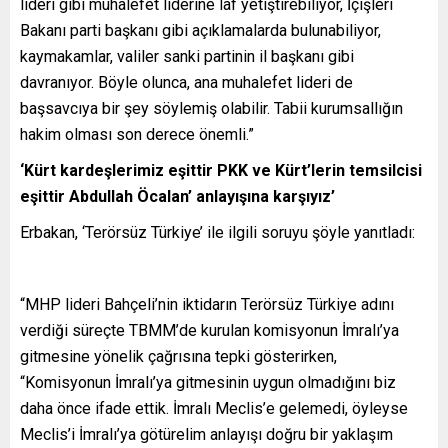
lideri gibi muhalefet liderine laf yetiştirebiliyor, İçişleri
Bakanı parti başkanı gibi açıklamalarda bulunabiliyor,
kaymakamlar, valiler sanki partinin il başkanı gibi
davranıyor. Böyle olunca, ana muhalefet lideri de
başsavcıya bir şey söylemiş olabilir. Tabii kurumsallığın
hakim olması son derece önemli.”
‘Kürt kardeşlerimiz eşittir PKK ve Kürt’lerin temsilcisi
eşittir Abdullah Öcalan’ anlayışına karşıyız’
Erbakan, ‘Terörsüz Türkiye’ ile ilgili soruyu şöyle yanıtladı:
“MHP lideri Bahçeli’nin iktidarın Terörsüz Türkiye adını
verdiği süreçte TBMM’de kurulan komisyonun İmralı’ya
gitmesine yönelik çağrısına tepki gösterirken,
“Komisyonun İmralı’ya gitmesinin uygun olmadığını biz
daha önce ifade ettik. İmralı Meclis’e gelemedi, öyleyse
Meclis’i İmralı’ya götürelim anlayışı doğru bir yaklaşım