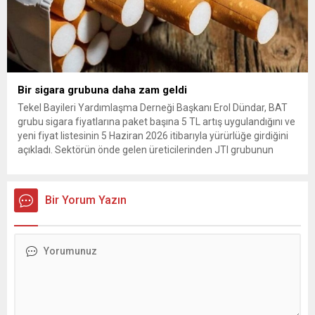
Bir sigara grubuna daha zam geldi
Tekel Bayileri Yardımlaşma Derneği Başkanı Erol Dündar, BAT
grubu sigara fiyatlarına paket başına 5 TL artış uygulandığını ve
yeni fiyat listesinin 5 Haziran 2026 itibarıyla yürürlüğe girdiğini
açıkladı. Sektörün önde gelen üreticilerinden JTI grubunun
gerçekleştirdiği fiyat ayarlamasının hemen ardından, British
American Tobacco (BAT) da zam kararı aldı. Tekel Bayileri
Yardımlaşma...
Bir Yorum Yazın