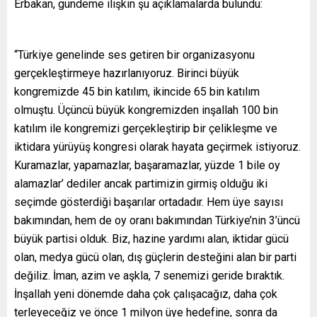
Erbakan, gündeme ilişkin şu açıklamalarda bulundu:
“Türkiye genelinde ses getiren bir organizasyonu
gerçekleştirmeye hazırlanıyoruz. Birinci büyük
kongremizde 45 bin katılım, ikincide 65 bin katılım
olmuştu. Üçüncü büyük kongremizden inşallah 100 bin
katılım ile kongremizi gerçekleştirip bir çelikleşme ve
iktidara yürüyüş kongresi olarak hayata geçirmek istiyoruz.
Kuramazlar, yapamazlar, başaramazlar, yüzde 1 bile oy
alamazlar’ dediler ancak partimizin girmiş olduğu iki
seçimde gösterdiği başarılar ortadadır. Hem üye sayısı
bakımından, hem de oy oranı bakımından Türkiye’nin 3’üncü
büyük partisi olduk. Biz, hazine yardımı alan, iktidar gücü
olan, medya gücü olan, dış güçlerin desteğini alan bir parti
değiliz. İman, azim ve aşkla, 7 senemizi geride bıraktık.
İnşallah yeni dönemde daha çok çalışacağız, daha çok
terleyeceğiz ve önce 1 milyon üye hedefine, sonra da