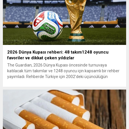
2026 Dünya Kupası rehberi: 48 takım1248 oyuncu
favoriler ve dikkat çeken yıldızlar
The Guardian, 2026 Dünya Kupası öncesinde turnuvaya
katılacak tüm takımlar ve 1248 oyuncu için kapsamlı bir rehber
yayımladı. Rehberde Türkiye için 2002’deki üçüncülüğün
ardından 22 yıl sonra Dünya Kupası’na dönüş vurgusu
yapılırken, Vincenzo Montella’nın takımı “dünya sahnesinde etki
yaratmaya hazır” olarak değerlendirildi. A Milli Takım’ın yıldızı
Arda Güler gösterildi. The...