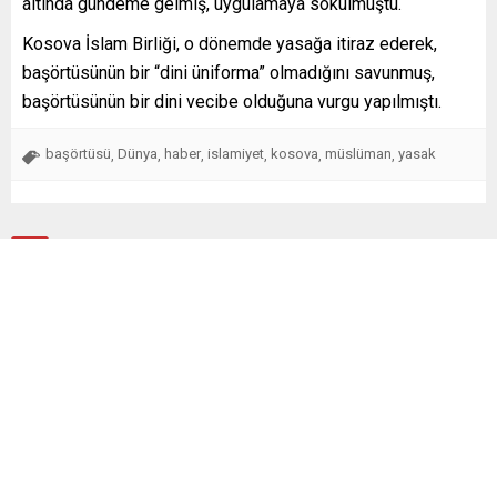
altında gündeme gelmiş, uygulamaya sokulmuştu.
Kosova İslam Birliği, o dönemde yasağa itiraz ederek,
başörtüsünün bir “dini üniforma” olmadığını savunmuş,
başörtüsünün bir dini vecibe olduğuna vurgu yapılmıştı.
başörtüsü
Dünya
haber
islamiyet
kosova
müslüman
yasak
,
,
,
,
,
,
Benzer Konular