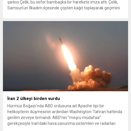
şarkıcı Çelik, bu sefer bambaşka bir harekete imza attı. Çelik,
Samsun’un İlkadım ilçesinde çöpten kağıt toplayarak geçimini
sağlayan Serpil Hanım’a destek oldu. Çelik, sokaklardaki
konteynerlerden kağıt topladı. Ünlü şarkıcı Çelik, Samsun’un
İlkadım ilçesinde çöpten kağıt toplayarak...
İran 2 ülkeyi birden vurdu
Hürmüz Boğazı’nda ABD ordusuna ait Apache tipi bir
helikopterin düşmesinin ardından Washington-Tahran hattında
gerilim zirveye tırmandı. ABD’nin “meşru müdafaa”
gerekçesiyle İran’daki hava savunma sistemleri ve radarları
vurmasına, İran Devrim Muhafızları Bahreyn ve Ürdün’deki