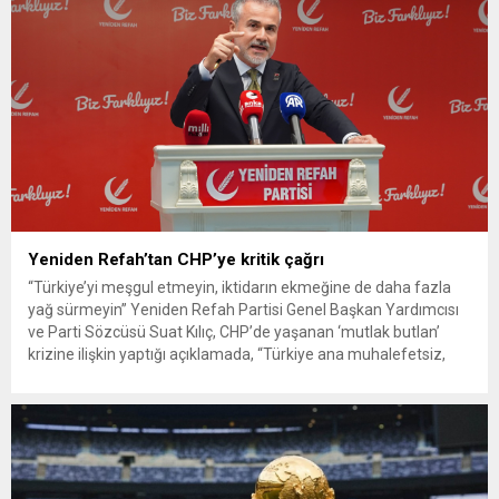
Yeniden Refah’tan CHP’ye kritik çağrı
“Türkiye’yi meşgul etmeyin, iktidarın ekmeğine de daha fazla
yağ sürmeyin” Yeniden Refah Partisi Genel Başkan Yardımcısı
ve Parti Sözcüsü Suat Kılıç, CHP’de yaşanan ‘mutlak butlan’
krizine ilişkin yaptığı açıklamada, “Türkiye ana muhalefetsiz,
ana muhalefet gündemsiz kalmamalıdır. Bir an önce anlaşın,
kurultay kararı alın, sorunun kaynağı değil, çözümün adresi
olun. Türkiye’yi...