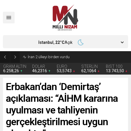
İstanbul,
22
°C
Açık
İran 2 ülkeyi birden vurdu
GRAM ALTIN
DOLAR
EURO
STERLİN
BIST 100
6.258,26
46,2316
53,5743
62,1064
13.743,50
Erbakan’dan ‘Demirtaş’
açıklaması: “AİHM kararına
uyulması ve tahliyenin
gerçekleştirilmesi uygun