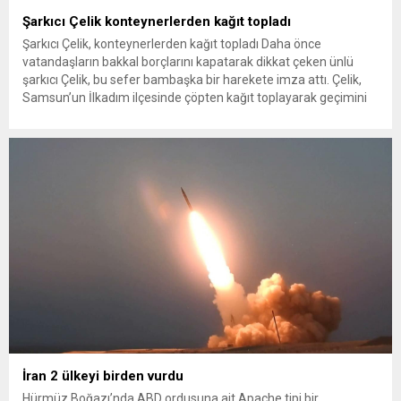
Şarkıcı Çelik konteynerlerden kağıt topladı
Şarkıcı Çelik, konteynerlerden kağıt topladı Daha önce
vatandaşların bakkal borçlarını kapatarak dikkat çeken ünlü
şarkıcı Çelik, bu sefer bambaşka bir harekete imza attı. Çelik,
Samsun’un İlkadım ilçesinde çöpten kağıt toplayarak geçimini
sağlayan Serpil Hanım’a destek oldu. Çelik, sokaklardaki
konteynerlerden kağıt topladı. Ünlü şarkıcı Çelik, Samsun’un
İlkadım ilçesinde çöpten kağıt toplayarak...
İran 2 ülkeyi birden vurdu
Hürmüz Boğazı’nda ABD ordusuna ait Apache tipi bir