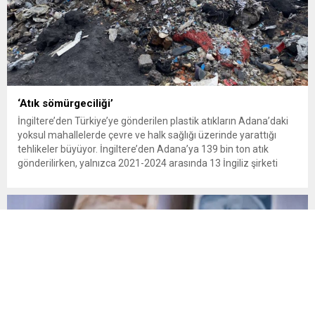
‘Atık sömürgeciliği’
İngiltere’den Türkiye’ye gönderilen plastik atıkların Adana’daki
yoksul mahallelerde çevre ve halk sağlığı üzerinde yarattığı
tehlikeler büyüyor. İngiltere’den Adana’ya 139 bin ton atık
gönderilirken, yalnızca 2021-2024 arasında 13 İngiliz şirketi
Kemal Deniz geri dönüşüm bölgesine 545 sevkiyatla 52 bin ton
plastik atık taşıdı. Sulama kanallarında mikroplastik tespit
edilirken çiftçiler hava, su...