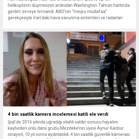
helikopterin düşmesinin ardından Washington-Tahran hattında
gerilim zirveye tırmandı. ABD’nin “meşru müdafaa”
gerekçesiyle İran’daki hava savunma sistemleri ve radarları
vurmasına, İran Devrim Muhafızları Bahreyn ve Ürdün’deki
Amerikan askeri üslerini hedef alarak sert karşılık verdi. Tahran,
yeni bir ABD saldırısına anında yanıt verileceğini duyurdu....
4 bin saatlik kamera incelemesi katili ele verdi
Şişli’de 2016 yılında uğradığı silahlı saldırı sonucu hayatını
kaybeden ünlü dans grubu Mezdeke’nin üyesi Aynur Kanbur
cinayeti, 10 yıl sonra aydınlatıldı. 4 bin saatlik güvenlik kamerası