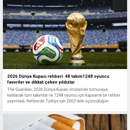
olun. Türkiye’yi...
2026 Dünya Kupası rehberi: 48 takım1248 oyuncu
favoriler ve dikkat çeken yıldızlar
The Guardian, 2026 Dünya Kupası öncesinde turnuvaya
katılacak tüm takımlar ve 1248 oyuncu için kapsamlı bir rehber
yayımladı. Rehberde Türkiye için 2002’deki üçüncülüğün
ardından 22 yıl sonra Dünya Kupası’na dönüş vurgusu
yapılırken, Vincenzo Montella’nın takımı “dünya sahnesinde etki
yaratmaya hazır” olarak değerlendirildi. A Milli Takım’ın yıldızı
Arda Güler gösterildi. The...