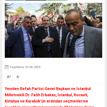
Yayınlama: 22.06.2023
A
A
+
-
Yeniden Refah Partisi Genel Başkanı ve İstanbul
Milletvekili Dr. Fatih Erbakan, İstanbul, Kocaeli,
Kütahya ve Karabük’ün ardından seçmenlerine