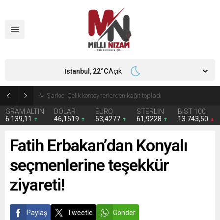
İstanbul,
22
°C
Açık
İran 2 ülkeyi birden vurdu
GRAM ALTIN
DOLAR
EURO
STERLİN
BIST 100
6.139,11
46,1519
53,4277
61,9228
13.743,50
Fatih Erbakan’dan Konyalı
seçmenlerine teşekkür
ziyareti!
Paylaş
Tweetle
Gönder