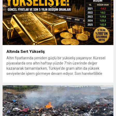
Altında Sert Yükseliş
Altın fiyatlarında yeniden güçlü bir yükseliş yaşanıyor. Küresel
piyasalarda ons altın haftayı yüzde 7’nin üzerinde değer
kazanarak tamamlarken, Türkiye’de gram altın da yüksek
seviyelerde işlem görmeye devam ediyor. Son hareketlilikle
birlikte yatırımcıların gözü yeniden güvenli liman olarak görülen
altına çevrildi. 7 Ağustos 2026’da spot altın yüzde 2,3
yükselerek 4 bin...