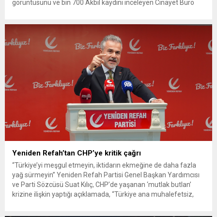
görüntüsünü ve bin 700 Akbil kaydını inceleyen Cinayet Büro
ekipleri, cinayeti işlediğini itiraf eden maktulün akrabası Bülent
G. ile azmettirici olduğu öne sürülen 2...
Yeniden Refah’tan CHP’ye kritik çağrı
“Türkiye’yi meşgul etmeyin, iktidarın ekmeğine de daha fazla
yağ sürmeyin” Yeniden Refah Partisi Genel Başkan Yardımcısı
ve Parti Sözcüsü Suat Kılıç, CHP’de yaşanan ‘mutlak butlan’
krizine ilişkin yaptığı açıklamada, “Türkiye ana muhalefetsiz,
ana muhalefet gündemsiz kalmamalıdır. Bir an önce anlaşın,
kurultay kararı alın, sorunun kaynağı değil, çözümün adresi