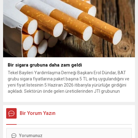
Bir sigara grubuna daha zam geldi
Tekel Bayileri Yardımlaşma Derneği Başkanı Erol Dündar, BAT
grubu sigara fiyatlarına paket başına 5 TL artış uygulandığını ve
yeni fiyat listesinin 5 Haziran 2026 itibarıyla yürürlüğe girdiğini
açıkladı. Sektörün önde gelen üreticilerinden JTI grubunun
gerçekleştirdiği fiyat ayarlamasının hemen ardından, British
American Tobacco (BAT) da zam kararı aldı. Tekel Bayileri
Yardımlaşma...
Bir Yorum Yazın