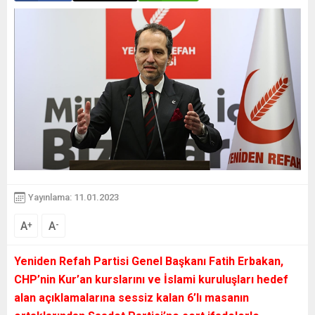
Yayınlama: 11.01.2023
A
A
+
-
Yeniden Refah Partisi Genel Başkanı Fatih Erbakan,
CHP’nin Kur’an kurslarını ve İslami kuruluşları hedef
alan açıklamalarına sessiz kalan 6’lı masanın