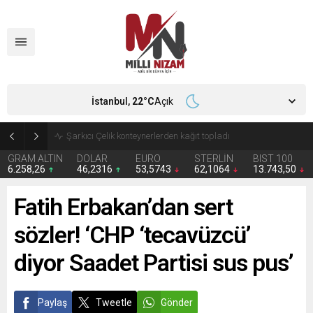
İstanbul,
22
°C
Açık
İran 2 ülkeyi birden vurdu
GRAM ALTIN
DOLAR
EURO
STERLİN
BIST 100
6.258,26
46,2316
53,5743
62,1064
13.743,50
Fatih Erbakan’dan sert
sözler! ‘CHP ‘tecavüzcü’
diyor Saadet Partisi sus pus’
Paylaş
Tweetle
Gönder