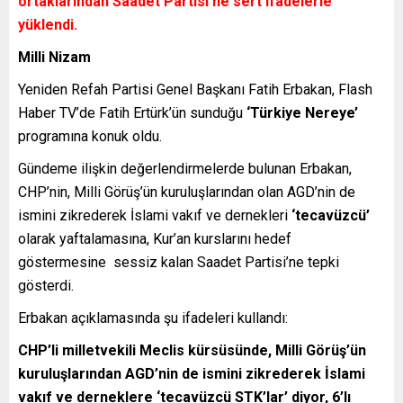
ortaklarından Saadet Partisi’ne sert ifadelerle
yüklendi.
Milli Nizam
Yeniden Refah Partisi Genel Başkanı Fatih Erbakan, Flash
Haber TV’de Fatih Ertürk’ün sunduğu
‘Türkiye Nereye’
programına konuk oldu.
Gündeme ilişkin değerlendirmelerde bulunan Erbakan,
CHP’nin, Milli Görüş’ün kuruluşlarından olan AGD’nin de
ismini zikrederek İslami vakıf ve dernekleri
‘tecavüzcü’
olarak yaftalamasına, Kur’an kurslarını hedef
göstermesine sessiz kalan Saadet Partisi’ne tepki
gösterdi.
Erbakan açıklamasında şu ifadeleri kullandı:
CHP’li milletvekili Meclis kürsüsünde, Milli Görüş’ün
kuruluşlarından AGD’nin de ismini zikrederek İslami
vakıf ve derneklere ‘tecavüzcü STK’lar’ diyor, 6’lı