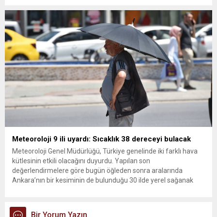
kurultay kararı alın, sorunun kaynağı değil, çözümün adresi
olun. Türkiye’yi...
Meteoroloji 9 ili uyardı: Sıcaklık 38 dereceyi bulacak
Meteoroloji Genel Müdürlüğü, Türkiye genelinde iki farklı hava
kütlesinin etkili olacağını duyurdu. Yapılan son
değerlendirmelere göre bugün öğleden sonra aralarında
Ankara’nın bir kesiminin de bulunduğu 30 ilde yerel sağanak
yağış geçişleri beklenirken; Ege ve Güneydoğu Anadolu
bölgelerindeki 9 ilde ise hava sıcaklıkları mevsim normallerinin
üzerine çıkarak yaz değerlerine ulaşacak. Ayrıca...
Bir Yorum Yazın