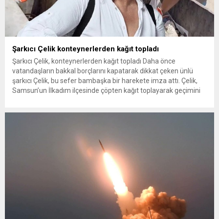
Şarkıcı Çelik konteynerlerden kağıt topladı
Şarkıcı Çelik, konteynerlerden kağıt topladı Daha önce
vatandaşların bakkal borçlarını kapatarak dikkat çeken ünlü
şarkıcı Çelik, bu sefer bambaşka bir harekete imza attı. Çelik,
Samsun’un İlkadım ilçesinde çöpten kağıt toplayarak geçimini
sağlayan Serpil Hanım’a destek oldu. Çelik, sokaklardaki
konteynerlerden kağıt topladı. Ünlü şarkıcı Çelik, Samsun’un
İlkadım ilçesinde çöpten kağıt toplayarak...