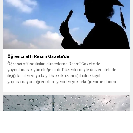
Öğrenci affı Resmî Gazete’de
Öğrenci affına ilişkin düzenleme Resmî Gazete’de
yayımlanarak yürürlüğe girdi. Düzenlemeyle üniversitelerle
ilişiği kesilen veya kayıt hakkı kazandığı halde kayıt
yaptıramayan öğrencilere yeniden yükseköğrenime dönme
imkânı tanındı. Peki öğrenci affından kimler yararlanabilecek,
başvurular ne zaman ve nereye yapılacak? Üniversitelerle ilişiği
kesilen öğrencilere yeniden öğrenim hakkı tanıyan “öğrenci
affı” düzenlemesi böylece resmen...