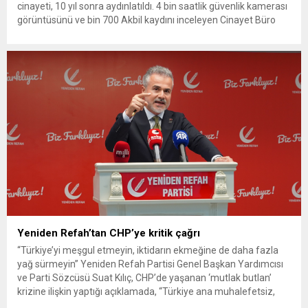
cinayeti, 10 yıl sonra aydınlatıldı. 4 bin saatlik güvenlik kamerası
görüntüsünü ve bin 700 Akbil kaydını inceleyen Cinayet Büro
ekipleri, cinayeti işlediğini itiraf eden maktulün akrabası Bülent
G. ile azmettirici olduğu öne sürülen 2...
Yeniden Refah’tan CHP’ye kritik çağrı
“Türkiye’yi meşgul etmeyin, iktidarın ekmeğine de daha fazla
yağ sürmeyin” Yeniden Refah Partisi Genel Başkan Yardımcısı
ve Parti Sözcüsü Suat Kılıç, CHP’de yaşanan ‘mutlak butlan’
krizine ilişkin yaptığı açıklamada, “Türkiye ana muhalefetsiz,
ana muhalefet gündemsiz kalmamalıdır. Bir an önce anlaşın,