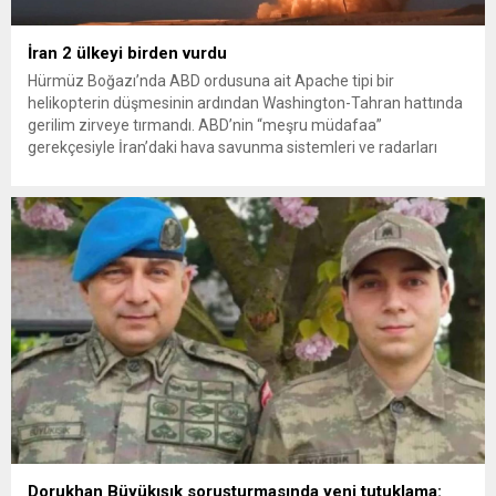
İran 2 ülkeyi birden vurdu
Hürmüz Boğazı’nda ABD ordusuna ait Apache tipi bir
helikopterin düşmesinin ardından Washington-Tahran hattında
gerilim zirveye tırmandı. ABD’nin “meşru müdafaa”
gerekçesiyle İran’daki hava savunma sistemleri ve radarları
vurmasına, İran Devrim Muhafızları Bahreyn ve Ürdün’deki
Amerikan askeri üslerini hedef alarak sert karşılık verdi. Tahran,
yeni bir ABD saldırısına anında yanıt verileceğini duyurdu....
Dorukhan Büyükışık soruşturmasında yeni tutuklama: