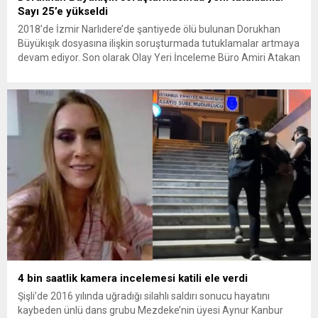
Sayı 25’e yükseldi
2018’de İzmir Narlıdere’de şantiyede ölü bulunan Dorukhan
Büyükışık dosyasına ilişkin soruşturmada tutuklamalar artmaya
devam ediyor. Son olarak Olay Yeri İnceleme Büro Amiri Atakan
Kaçar’ın da tutuklanmasıyla dosyadaki tutuklu sayısı 25’e
yükseldi. İzmir’in Narlıdere ilçesinde 2018 yılında şantiyede ölü
bulunan Dorukhan Büyükışık’a ilişkin yeniden açılan
soruşturmada tutuklamalar genişliyor. Son olarak dönemin...
4 bin saatlik kamera incelemesi katili ele verdi
Şişli’de 2016 yılında uğradığı silahlı saldırı sonucu hayatını
kaybeden ünlü dans grubu Mezdeke’nin üyesi Aynur Kanbur