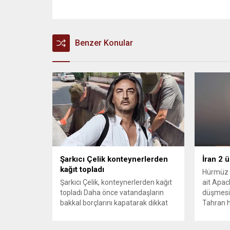
Benzer Konular
Şarkıcı Çelik konteynerlerden
İran 2 
kağıt topladı
Hürmüz 
Şarkıcı Çelik, konteynerlerden kağıt
ait Apach
topladı Daha önce vatandaşların
düşmesi
bakkal borçlarını kapatarak dikkat
Tahran h
çeken ünlü şarkıcı Çelik, bu sefer
tırmand
bambaşka bir harekete imza attı.
gerekçes