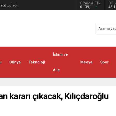
GRAM ALTIN
DOL
6.139,11
46,
İslam ve
i
Dünya
Teknoloji
Medya
Spor
Aile
an kararı çıkacak, Kılıçdaroğlu