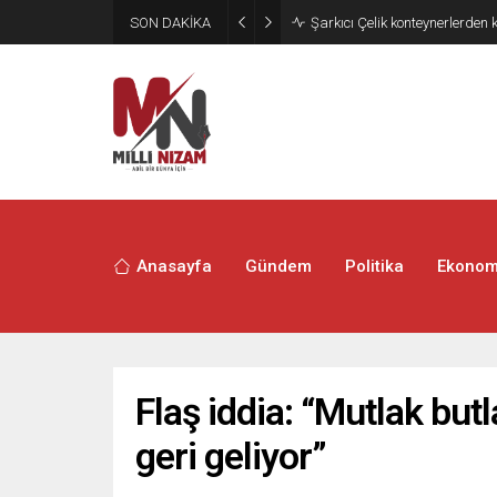
SON DAKİKA
İran 2 ülkeyi birden vurdu
Anasayfa
Gündem
Politika
Ekonom
Flaş iddia: “Mutlak butl
geri geliyor”