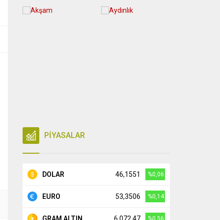
PİYASALAR
DOLAR
46,1551
%0,06
EURO
53,3506
%0,14
GRAM ALTIN
6.072,47
%0,56