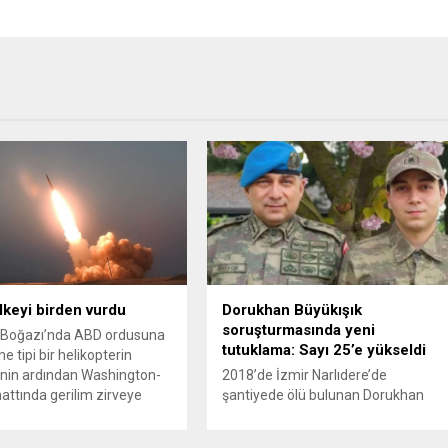
ülkeyi birden vurdu
Dorukhan Büyükışık
soruşturmasında yeni
Boğazı’nda ABD ordusuna
tutuklama: Sayı 25’e yükseldi
e tipi bir helikopterin
nin ardından Washington-
2018’de İzmir Narlıdere’de
attında gerilim zirveye
şantiyede ölü bulunan Dorukhan
ı. ABD’nin “meşru müdafaa”
Büyükışık dosyasına ilişkin
iyle İran’daki hava
soruşturmada tutuklamalar