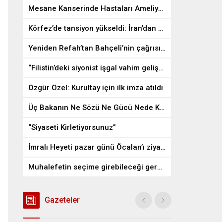
Mesane Kanserinde Hastaları Ameliyattan Kurtaran İlaç
Körfez’de tansiyon yükseldi: İran’dan ABD üslerine misilleme
Yeniden Refah’tan Bahçeli’nin çağrısına destek
“Filistin’deki siyonist işgal vahim gelişmelere gebe”
Özgür Özel: Kurultay için ilk imza atıldı
Üç Bakanın Ne Sözü Ne Gücü Nede Kudreti Yetmedi
“Siyaseti Kirletiyorsunuz”
İmralı Heyeti pazar günü Öcalan’ı ziyaret edecek
Muhalefetin seçime girebileceği gerçek bir alan kalmayabilir
Gazeteler