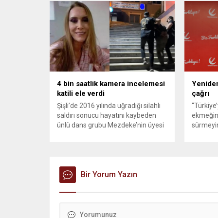
Çelik, Samsun’un İlkadım ilçesinde
savunma 
çöpten kağıt toplayarak geçimini
vurmasın
sağlayan Serpil Hanım’a destek
Bahreyn
oldu. Çelik, sokaklardaki
askeri üs
konteynerlerden kağıt topladı. Ünlü
karşılık 
şarkıcı Çelik, Samsun’un İlkadım
saldırısı
ilçesinde çöpten kağıt toplayarak...
duyurdu..
4 bin saatlik kamera incelemesi
Yeniden
katili ele verdi
çağrı
Şişli’de 2016 yılında uğradığı silahlı
“Türkiye
saldırı sonucu hayatını kaybeden
ekmeğin
ünlü dans grubu Mezdeke’nin üyesi
sürmeyin
Aynur Kanbur cinayeti, 10 yıl sonra
Genel Ba
aydınlatıldı. 4 bin saatlik güvenlik
Sözcüsü 
kamerası görüntüsünü ve bin 700
‘mutlak b
Akbil kaydını inceleyen Cinayet Büro
açıklama
ekipleri, cinayeti işlediğini itiraf eden
Bir Yorum Yazın
muhalef
maktulün akrabası Bülent G. ile
gündemsi
azmettirici olduğu öne sürülen 2...
önce anla
sorunun 
adresi ol