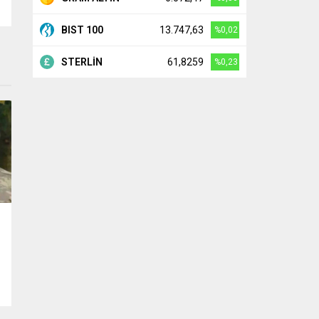
BIST 100
13.747,63
%0,02
STERLİN
61,8259
%0,23