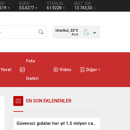
AR
EURO
STERLİN
BIST 100
1519
53,4277
61,9228
13.743,50
İstanbul,
22
°C
Açık
Foto
Yerel
Video
Diğer
Galeri
EN SON EKLENENLER
Güvensiz gıdalar her yıl 1,5 milyon can alıyor