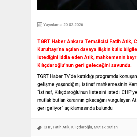
Yayınlama: 20.02.2026
TGRT Haber Ankara Temsilcisi Fatih Atik, CH
Kurultayı’na açılan davaya ilişkin kulis bilgi
istediğini iddia eden Atik, mahkemenin bay
Kılıçdaroğlu’nun geri geleceğini savundu.
TGRT Haber TV’de katıldığı programda konuşan 
gelişme yaşandığını, istinaf mahkemesinin Kemal
“İstinaf, Kılıçdaroğlu’nun listesini istedi. CHP’
mutlak butlan kararının çıkacağını vurgulayan 
geri geliyor” açıklamasında bulundu.
CHP
Fatih Atik
Kılıçdaroğlu
Mutlak butlan
,
,
,