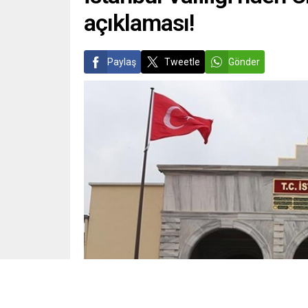
açıklaması!
Paylaş
Tweetle
Gönder