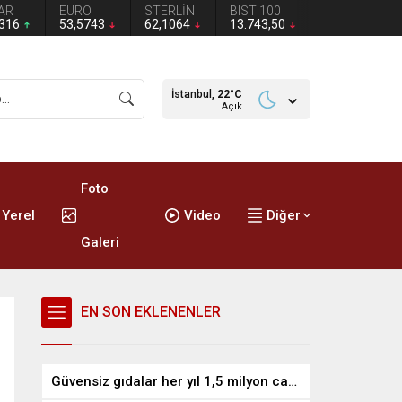
AR
EURO
STERLİN
BIST 100
2316
53,5743
62,1064
13.743,50
İstanbul,
22
°C
Açık
Foto
Yerel
Video
Diğer
Galeri
EN SON EKLENENLER
Güvensiz gıdalar her yıl 1,5 milyon can alıyor