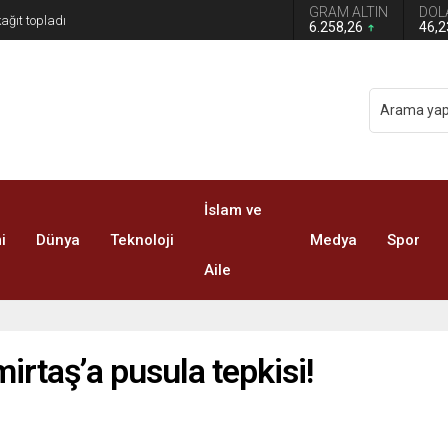
GRAM ALTIN
DOL
6.258,26
46,
İslam ve
i
Dünya
Teknoloji
Medya
Spor
Aile
irtaş’a pusula tepkisi!