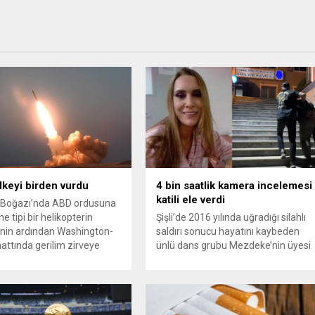
ülkeyi birden vurdu
4 bin saatlik kamera incelemesi
katili ele verdi
Boğazı’nda ABD ordusuna
e tipi bir helikopterin
Şişli’de 2016 yılında uğradığı silahlı
nin ardından Washington-
saldırı sonucu hayatını kaybeden
attında gerilim zirveye
ünlü dans grubu Mezdeke’nin üyesi
ı. ABD’nin “meşru müdafaa”
Aynur Kanbur cinayeti, 10 yıl sonra
iyle İran’daki hava
aydınlatıldı. 4 bin saatlik güvenlik
sistemleri ve radarları
kamerası görüntüsünü ve bin 700
a, İran Devrim Muhafızları
Akbil kaydını inceleyen Cinayet Büro