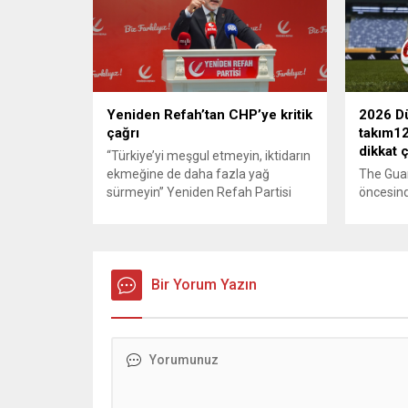
sağlayan Serpil Hanım’a destek
Bahreyn
oldu. Çelik, sokaklardaki
askeri üs
konteynerlerden kağıt topladı. Ünlü
karşılık 
şarkıcı Çelik, Samsun’un İlkadım
saldırısı
ilçesinde çöpten kağıt toplayarak...
duyurdu..
Yeniden Refah’tan CHP’ye kritik
2026 Dü
çağrı
takım12
dikkat 
“Türkiye’yi meşgul etmeyin, iktidarın
ekmeğine de daha fazla yağ
The Gua
sürmeyin” Yeniden Refah Partisi
öncesind
Genel Başkan Yardımcısı ve Parti
takımlar
Sözcüsü Suat Kılıç, CHP’de yaşanan
kapsamlı
‘mutlak butlan’ krizine ilişkin yaptığı
Rehberde
açıklamada, “Türkiye ana
üçüncülü
muhalefetsiz, ana muhalefet
Bir Yorum Yazın
Dünya K
gündemsiz kalmamalıdır. Bir an
yapılırk
önce anlaşın, kurultay kararı alın,
takımı “
sorunun kaynağı değil, çözümün
yaratmay
adresi olun. Türkiye’yi...
değerlend
Arda Güle