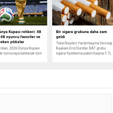
 ve Ürdün’deki Amerikan
ekipleri, cinayeti işlediğini itiraf eden
lerini hedef alarak sert
maktulün akrabası Bülent G. ile
verdi. Tahran, yeni bir ABD
azmettirici olduğu öne sürülen 2...
na anında yanıt verileceğini
..
nya Kupası rehberi: 48
Bir sigara grubuna daha zam
48 oyuncu favoriler ve
geldi
çeken yıldızlar
Tekel Bayileri Yardımlaşma Derneği
rdian, 2026 Dünya Kupası
Başkanı Erol Dündar, BAT grubu
e turnuvaya katılacak tüm
sigara fiyatlarına paket başına 5 TL
 ve 1248 oyuncu için
artış uygulandığını ve yeni fiyat
 bir rehber yayımladı.
listesinin 5 Haziran 2026 itibarıyla
 Türkiye için 2002’deki
yürürlüğe girdiğini açıkladı. Sektörü
ğün ardından 22 yıl sonra
önde gelen üreticilerinden JTI
upası’na dönüş vurgusu
grubunun gerçekleştirdiği fiyat
en, Vincenzo Montella’nın
ayarlamasının hemen ardından,
dünya sahnesinde etki
British American Tobacco (BAT) da
a hazır” olarak
zam kararı aldı. Tekel Bayileri
irildi. A Milli Takım’ın yıldızı
Yardımlaşma...
r gösterildi. The...