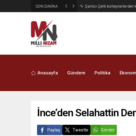
SON DAKİKA
İran 2 ülkeyi birden vurdu
Anasayfa
Gündem
Politika
Ekonom
İnce’den Selahattin Dem
Paylaş
Tweetle
Gönder