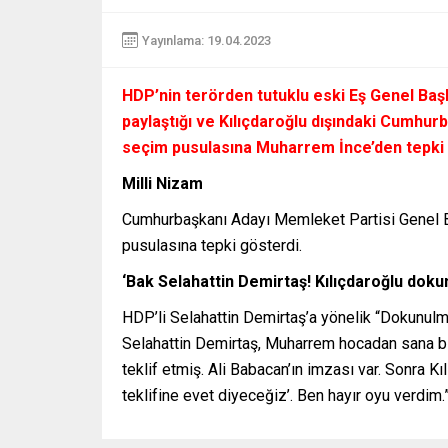
Yayınlama: 19.04.2023
HDP’nin terörden tutuklu eski Eş Genel Baş
paylaştığı ve Kılıçdaroğlu dışındaki Cumhur
seçim pusulasına Muharrem İnce’den tepki 
Milli Nizam
Cumhurbaşkanı Adayı Memleket Partisi Genel Ba
pusulasına tepki gösterdi.
‘Bak Selahattin Demirtaş! Kılıçdaroğlu dokun
HDP’li Selahattin Demirtaş’a yönelik “Dokunulma
Selahattin Demirtaş, Muharrem hocadan sana bi
teklif etmiş. Ali Babacan’ın imzası var. Sonra Kı
teklifine evet diyeceğiz’. Ben hayır oyu verdim.