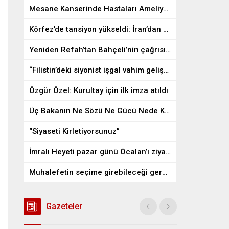
Mesane Kanserinde Hastaları Ameliyattan Kurtaran İlaç
Körfez’de tansiyon yükseldi: İran’dan ABD üslerine misilleme
Yeniden Refah’tan Bahçeli’nin çağrısına destek
“Filistin’deki siyonist işgal vahim gelişmelere gebe”
Özgür Özel: Kurultay için ilk imza atıldı
Üç Bakanın Ne Sözü Ne Gücü Nede Kudreti Yetmedi
“Siyaseti Kirletiyorsunuz”
İmralı Heyeti pazar günü Öcalan’ı ziyaret edecek
Muhalefetin seçime girebileceği gerçek bir alan kalmayabilir
Gazeteler