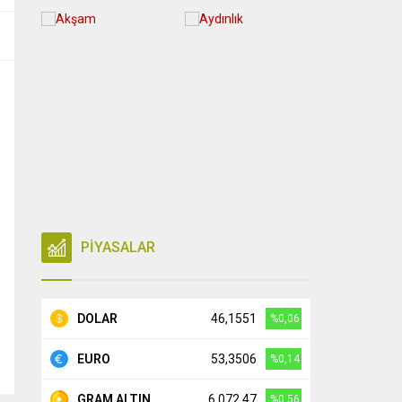
PİYASALAR
DOLAR
46,1551
%0,06
EURO
53,3506
%0,14
GRAM ALTIN
6.072,47
%0,56