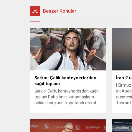
Benzer Konular
Şarkıcı Çelik konteynerlerden
İran 2 
kağıt topladı
Hürmüz 
Şarkıcı Çelik, konteynerlerden kağıt
ait Apach
topladı Daha önce vatandaşların
düşmesi
bakkal borçlarını kapatarak dikkat
Tahran h
çeken ünlü şarkıcı Çelik, bu sefer
tırmand
bambaşka bir harekete imza attı.
gerekçes
Çelik, Samsun’un İlkadım ilçesinde
savunma 
çöpten kağıt toplayarak geçimini
vurmasın