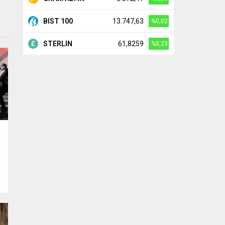
BIST 100
13.747,63
%0,02
STERLİN
61,8259
%0,23