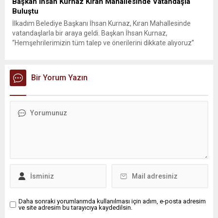
Başkan İhsan Kurnaz Kıran Mahallesinde Vatandaşla
Buluştu
İlkadım Belediye Başkanı İhsan Kurnaz, Kıran Mahallesinde
vatandaşlarla bir araya geldi. Başkan İhsan Kurnaz,
“Hemşehrilerimizin tüm talep ve önerilerini dikkate alıyoruz”
dedi. İlkadım Belediye Başkanı İhsan Kurnaz, mahalle ziyaretleri
kapsamında Kıran Mahallesini ziyaret etti. Mahalle sakinleriyle
sohbet eden, onların talep ve önerileri dinleyen Başkan İhsan
Bir Yorum Yazın
Kurnaz, gelen taleplerin çözümü için...
Daha sonraki yorumlarımda kullanılması için adım, e-posta adresim
ve site adresim bu tarayıcıya kaydedilsin.