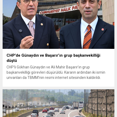
çağrısında...
CHP’de Günaydın ve Başarır’ın grup başkanvekilliği
düştü
CHP’li Gökhan Günaydın ve Ali Mahir Başarır’ın grup
başkanvekilliği görevleri düşürüldü. Kararın ardından iki ismin
unvanları da TBMM’nin resmi internet sitesinden kaldırıldı.
Günaydın, ilk açıklamasında “Olmayan MYK’nın verdiği
hukuksuz bir karardır” dedi. CHP’den tedbirli olarak kesin
çıkarma cezası uygulanmak üzere Yüksek Disiplin Kurulu’na
(YDK) sevk edilen ve partideki tüm görevlerinden...