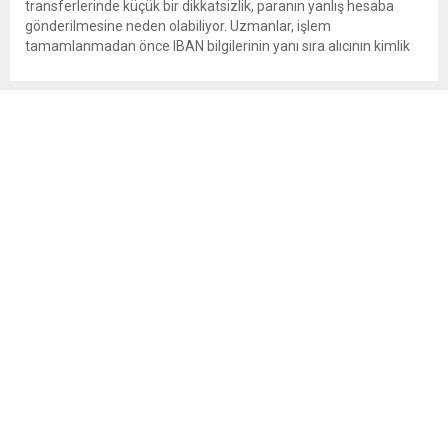
transferlerinde küçük bir dikkatsizlik, paranın yanlış hesaba
gönderilmesine neden olabiliyor. Uzmanlar, işlem
tamamlanmadan önce IBAN bilgilerinin yanı sıra alıcının kimlik
bilgilerinin de mutlaka kontrol edilmesini öneriyor. Günlük
bankacılık işlemlerinin önemli bir bölümünü oluşturan para
transferlerinde, özellikle IBAN’ın yanlış yazılması veya alıcı
bilgilerinin kontrol...
Yasal takipteki kişi sayısı 4,3 milyonu aştı
Temmuz 2026 verilerine göre bireysel kredi ve kredi kartı
borçlarında takibe düşme oranı yüzde 5’e ulaştı. Haziran
2023’ten bu yana toplam borç stoku yaklaşık 3 katına çıkarken,
yasal takibe alınan borç miktarı 10 kat artış gösterdi. Yüksek