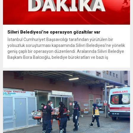
Silivri Belediyesi’ne operasyon gözaltılar var
İstanbul Cumhuriyet Başsavcılığı tarafından yürütülen bir
yolsuzluk soruşturması kapsamında Silivri Belediyesi’ne yönelik
geniş çaplı bir operasyon düzenlendi. Aralarında Silivri Belediye
Başkanı Bora Balcıoğlu, belediye bürokratları ve bazı iş
insanlarının da bulunduğu çok sayıda kişi hakkında gözaltı kararı
uygulandı. Emniyet güçlerinin belediye binasındaki teknik
inceleme ve arama çalışmaları devam ediyor. İstanbul’da...