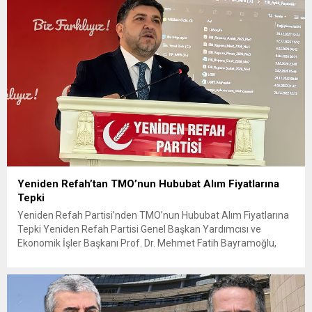
Yeniden Refah’tan TMO’nun Hububat Alım Fiyatlarına
Tepki
Yeniden Refah Partisi’nden TMO’nun Hububat Alım Fiyatlarına
Tepki Yeniden Refah Partisi Genel Başkan Yardımcısı ve
Ekonomik İşler Başkanı Prof. Dr. Mehmet Fatih Bayramoğlu,
Toprak Mahsulleri Ofisi’nin (TMO) açıkladığı hububat alım
fiyatlarına ilişkin yazılı bir açıklama yaptı. Bayramoğlu, açıklanan
fiyatların çiftçinin artan maliyetlerini karşılamaktan uzak
olduğunu savunarak fiyatların yeniden değerlendirilmesi