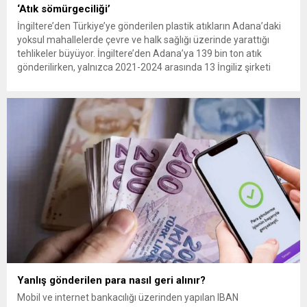
‘Atık sömürgeciliği’
İngiltere’den Türkiye’ye gönderilen plastik atıkların Adana’daki
yoksul mahallelerde çevre ve halk sağlığı üzerinde yarattığı
tehlikeler büyüyor. İngiltere’den Adana’ya 139 bin ton atık
gönderilirken, yalnızca 2021-2024 arasında 13 İngiliz şirketi
Kemal Deniz geri dönüşüm bölgesine 545 sevkiyatla 52 bin ton
plastik atık taşıdı. Sulama kanallarında mikroplastik tespit
edilirken çiftçiler hava, su...
Yanlış gönderilen para nasıl geri alınır?
Mobil ve internet bankacılığı üzerinden yapılan IBAN