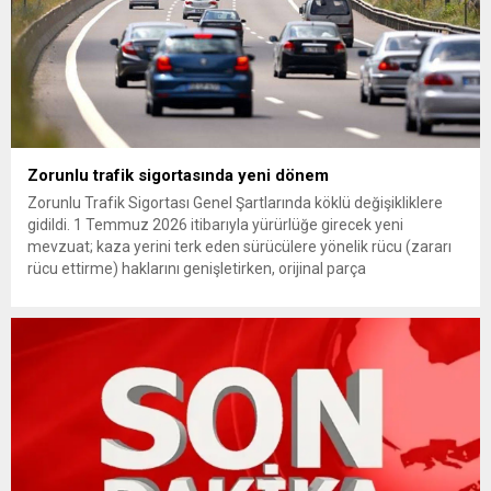
Zorunlu trafik sigortasında yeni dönem
Zorunlu Trafik Sigortası Genel Şartlarında köklü değişikliklere
gidildi. 1 Temmuz 2026 itibarıyla yürürlüğe girecek yeni
mevzuat; kaza yerini terk eden sürücülere yönelik rücu (zararı
rücu ettirme) haklarını genişletirken, orijinal parça
kullanımındaki yaş sınırını kaldırıyor ve değer kaybı
ödemelerinde hak sahibinin başvuru şartını otomatik hale
getiriyor. Hazine Müsteşarlığına bağlı ilgili kurumlarca...