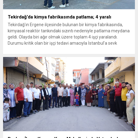
Tekirdağ’da kimya fabrikasında patlama; 4 yaralı
Tekirdağ’ın Ergene ilçesinde bulunan bir kimya fabrikasında,
kimyasal reaktör tankındaki sızıntı nedeniyle patlama meydana
geldi. Olayda biri ağır olmak üzere toplam 4 işçi yaralandı.
Durumu kritik olan bir işçi tedavi amacıyla İstanbul’a sevk
edilirken, bölgede AFAD ve KBRN ekipleri tarafından geniş çaplı
güvenlik ve sızıntı incelemesi başlatıldı. Tekirdağ’ın Ergene
ilçesine...