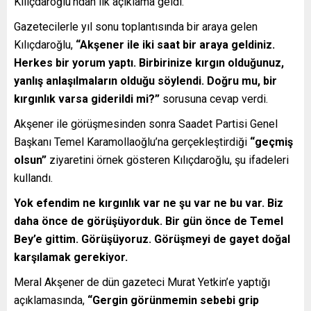
Kılıçdaroğlu’ndan ilk açıklama geldi.
Gazetecilerle yıl sonu toplantısında bir araya gelen
Kılıçdaroğlu,
“Akşener ile iki saat bir araya geldiniz.
Herkes bir yorum yaptı. Birbirinize kırgın olduğunuz,
yanlış anlaşılmaların olduğu söylendi. Doğru mu, bir
kırgınlık varsa giderildi mi?”
sorusuna cevap verdi.
Akşener ile görüşmesinden sonra Saadet Partisi Genel
Başkanı Temel Karamollaoğlu’na gerçekleştirdiği
“geçmiş
olsun”
ziyaretini örnek gösteren Kılıçdaroğlu, şu ifadeleri
kullandı.
Yok efendim ne kırgınlık var ne şu var ne bu var. Biz
daha önce de görüşüyorduk. Bir gün önce de Temel
Bey’e gittim. Görüşüyoruz. Görüşmeyi de gayet doğal
karşılamak gerekiyor.
Meral Akşener de dün gazeteci Murat Yetkin’e yaptığı
açıklamasında,
“Gergin görünmemin sebebi grip