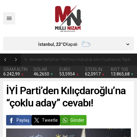
İstanbul,
23
°C
Kapalı
CHP’de Günaydın ve Başarır’ın grup başkanvekilliği düştü
GRAM ALTIN
DOLAR
EURO
STERLİN
BIST 100
6.242,99
46,2650
53,5954
62,0917
13.865,68
İYİ Parti’den Kılıçdaroğlu’na
“çoklu aday” cevabı!
Paylaş
Tweetle
Gönder