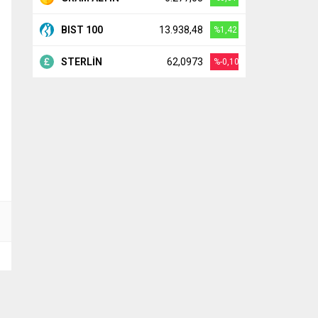
BIST 100
13.938,48
%1,42
STERLİN
62,0973
%-0,10