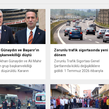
Günaydın ve Başarır’ın
Zorunlu trafik sigortasında yeni
şkanvekilliği düştü
dönem
ökhan Günaydın ve Ali Mahir
Zorunlu Trafik Sigortası Genel
n grup başkanvekilliği
Şartlarında köklü değişikliklere
i düşürüldü. Kararın
gidildi. 1 Temmuz 2026 itibarıyla
 iki ismin unvanları da
yürürlüğe girecek yeni mevzuat;
 resmi internet sitesinden
kaza yerini terk eden sürücülere
. Günaydın, ilk
yönelik rücu (zararı rücu ettirme)
asında “Olmayan MYK’nın
haklarını genişletirken, orijinal parça
ukuksuz bir karardır” dedi.
kullanımındaki yaş sınırını kaldırıyor
tedbirli olarak kesin
ve değer kaybı ödemelerinde hak
 cezası uygulanmak üzere
sahibinin başvuru şartını otomatik