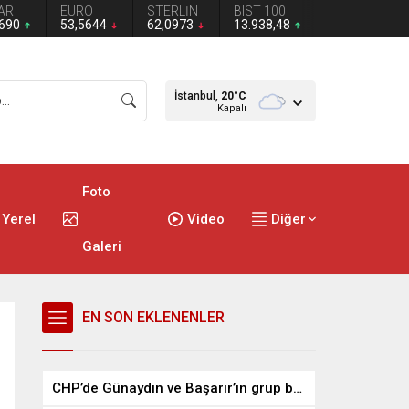
AR
EURO
STERLİN
BIST 100
2690
53,5644
62,0973
13.938,48
İstanbul,
20
°C
Kapalı
Foto
Yerel
Video
Diğer
Galeri
EN SON EKLENENLER
CHP’de Günaydın ve Başarır’ın grup başkanvekilliği düştü