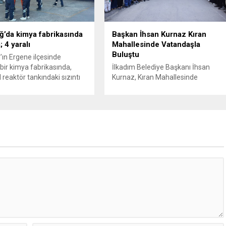
isiplin Kurulu’na (YDK) sevk
hale getiriyor. Hazine
e partideki tüm
Müsteşarlığına bağlı ilgili
nden...
kurumlarca...
ğ’da kimya fabrikasında
Başkan İhsan Kurnaz Kıran
 4 yaralı
Mahallesinde Vatandaşla
Buluştu
’ın Ergene ilçesinde
bir kimya fabrikasında,
İlkadım Belediye Başkanı İhsan
 reaktör tankındaki sızıntı
Kurnaz, Kıran Mahallesinde
e patlama meydana geldi.
vatandaşlarla bir araya geldi.
iri ağır olmak üzere toplam
Başkan İhsan Kurnaz,
ralandı. Durumu kritik olan
“Hemşehrilerimizin tüm talep ve
tedavi amacıyla İstanbul’a
önerilerini dikkate alıyoruz” dedi.
lirken, bölgede AFAD ve
İlkadım Belediye Başkanı İhsan
pleri tarafından geniş çaplı
Kurnaz, mahalle ziyaretleri
ve sızıntı incelemesi
kapsamında Kıran Mahallesini
ı. Tekirdağ’ın Ergene
ziyaret etti. Mahalle sakinleriyle
.
sohbet eden, onların talep ve
önerileri dinleyen Başkan İhsan
Kurnaz, gelen taleplerin çözümü
için...