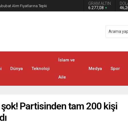
GRAM ALTIN
DOL
bubat Alım Fiyatlarına Tepki
6.277,08
46,
İslam ve
i
Dünya
Teknoloji
Medya
Spor
Aile
şok! Partisinden tam 200 kişi
dı