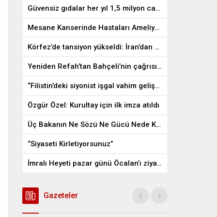
Güvensiz gıdalar her yıl 1,5 milyon can alıyor
Mesane Kanserinde Hastaları Ameliyattan Kurtaran İlaç
Körfez’de tansiyon yükseldi: İran’dan ABD üslerine misilleme
Yeniden Refah’tan Bahçeli’nin çağrısına destek
“Filistin’deki siyonist işgal vahim gelişmelere gebe”
Özgür Özel: Kurultay için ilk imza atıldı
Üç Bakanın Ne Sözü Ne Gücü Nede Kudreti Yetmedi
“Siyaseti Kirletiyorsunuz”
İmralı Heyeti pazar günü Öcalan’ı ziyaret edecek
Gazeteler