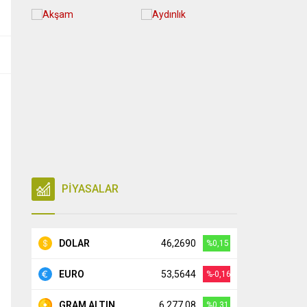
PİYASALAR
DOLAR
46,2690
%0,15
EURO
53,5644
%-0,16
GRAM ALTIN
6.277,08
%0,31