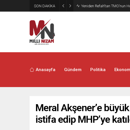
SON DAKİKA
Yeniden Refah’tan TMO’nun Hu
Anasayfa
Gündem
Politika
Ekonom
Meral Akşener’e büyük 
istifa edip MHP’ye katıl