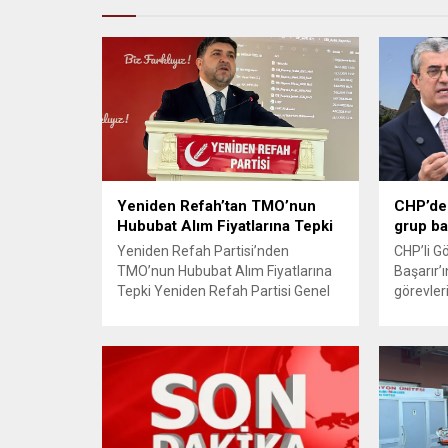
Yeniden Refah’tan TMO’nun
CHP’de 
Hububat Alım Fiyatlarına Tepki
grup ba
Yeniden Refah Partisi’nden
CHP’li G
TMO’nun Hububat Alım Fiyatlarına
Başarır’ı
Tepki Yeniden Refah Partisi Genel
görevler
Başkan Yardımcısı ve Ekonomik
ardından
İşler Başkanı Prof. Dr. Mehmet Fatih
TBMM’nin
Bayramoğlu, Toprak Mahsulleri
kaldırıldı
Ofisi’nin (TMO) açıkladığı hububat
açıklam
alım fiyatlarına ilişkin yazılı bir
verdiği h
açıklama yaptı. Bayramoğlu,
CHP’den 
açıklanan fiyatların çiftçinin artan
çıkarma