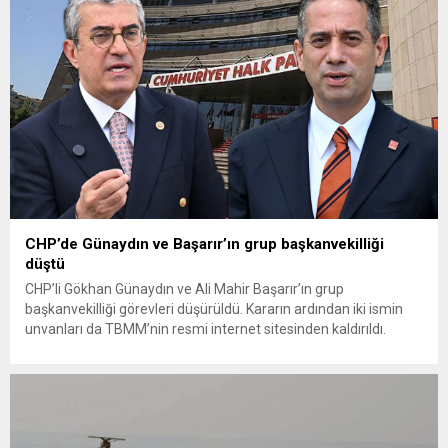
CHP’de Günaydın ve Başarır’ın grup başkanvekilliği
düştü
CHP’li Gökhan Günaydın ve Ali Mahir Başarır’ın grup
başkanvekilliği görevleri düşürüldü. Kararın ardından iki ismin
unvanları da TBMM’nin resmi internet sitesinden kaldırıldı.
Günaydın, ilk açıklamasında “Olmayan MYK’nın verdiği
hukuksuz bir karardır” dedi. CHP’den tedbirli olarak kesin
çıkarma cezası uygulanmak üzere Yüksek Disiplin Kurulu’na
(YDK) sevk edilen ve partideki tüm görevlerinden...