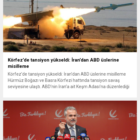
Körfez’de tansiyon yükseldi: İran’dan ABD üslerine
misilleme
Körfez’de tansiyon yükseldi: İran’dan ABD üslerine misilleme
Hürmüz Boğazı ve Basra Körfezi hattında tansiyon savaş
seviyesine ulaştı. ABD’nin İran’a ait Keşm Adası’na düzenlediği
hava saldırısına misilleme yapan İran Devrim Muhafızları
Ordusu, Kuveyt ve Bahreyn’de Amerikan askerlerinin konuşlu
olduğu stratejik üsleri ve ABD 5. Filo Karargâhı’nu füze ve
kamikaze insansız hava...