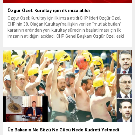
Özgür Özel: Kurultay için ilk imza atıldı
Özgür Özel: Kurultay için ilk imza atıldı CHP lideri Özgür Özel,
CHP’nin 38. Olağan Kurultayı’na ilişkin verilen “mutlak butlan”
kararının ardından yeni kurultay sürecinin başlatılması için ilk
imzanın atıldığını açıkladı. CHP Genel Başkanı Özgür Özel, eski
CHP Mersin Milletvekili Yusuf Fevzi Arıcı için TBMM’de
düzenlenen cenaze töreninin ardından yaptığı açıklamada,...
Üç Bakanın Ne Sözü Ne Gücü Nede Kudreti Yetmedi