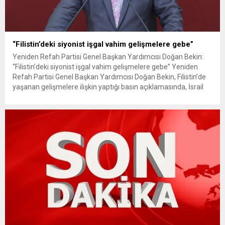
“Filistin’deki siyonist işgal vahim gelişmelere gebe”
Yeniden Refah Partisi Genel Başkan Yardımcısı Doğan Bekin:
“Filistin’deki siyonist işgal vahim gelişmelere gebe” Yeniden
Refah Partisi Genel Başkan Yardımcısı Doğan Bekin, Filistin’de
yaşanan gelişmelere ilişkin yaptığı basın açıklamasında, İsrail
Başbakanı Netanyahu’nun son açıklamalarının Gazze’deki
işgalin genişletilmesine yönelik planları ortaya koyduğunu
belirtti. Gazze’de işgalin genişletildiği iddiası Bekin,
Netanyahu’nun Kanal 12...