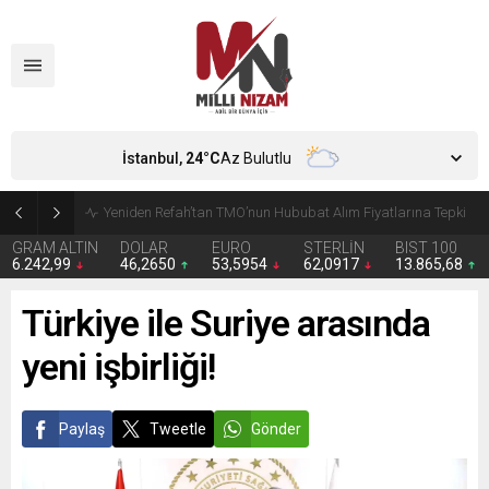
İstanbul,
24
°C
Az Bulutlu
CHP’de Günaydın ve Başarır’ın grup başkanvekilliği düştü
GRAM ALTIN
DOLAR
EURO
STERLİN
BIST 100
6.242,99
46,2650
53,5954
62,0917
13.865,68
Türkiye ile Suriye arasında
yeni işbirliği!
Paylaş
Tweetle
Gönder