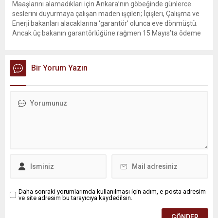
Maaşlarını alamadıkları için Ankara’nın göbeğinde günlerce
seslerini duyurmaya çalışan maden işçileri; İçişleri, Çalışma ve
Enerji bakanları alacaklarına ‘garantör’ olunca eve dönmüştü.
Ancak üç bakanın garantörlüğüne rağmen 15 Mayıs’ta ödeme
sözü veren patron sözünü tutmadı. İşçiler haklarını almak için
yeniden eylem yapma kararı aldı. Yıldızlar SSS Holding
bünyesindeki Doruk Madencilik’te çalışan...
Bir Yorum Yazın
Daha sonraki yorumlarımda kullanılması için adım, e-posta adresim
ve site adresim bu tarayıcıya kaydedilsin.