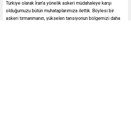
Türkiye olarak İran’a yönelik askeri müdahaleye karşı
olduğumuzu bütün muhataplarımıza ilettik. Böylesi bir
askeri tırmanmanın, yükselen tansiyonun bölgemizi daha
fazla belirsizliğe sürükleyeceğini anlatmayı sürdüreceğiz.
Diplomasi kapısı açık olduğu sürece ümit vardır. Biz de bu
umudu koruyacağız ve güçlendireceğiz.
ANAYASA KONUSUNDA TAKVİM NET DEĞİL
Eskişehir Mihalgazi Belediye Başkanı Zeynep Güneş’e
yönelik nefret söylemi, toplum değerlerinin Anayasal
güvence altına alınması ihtiyacını bir kere daha gözler
önüne serdi. Sizin bu noktadaki fikrinizi zaten evvelden
beri hepimiz biliyoruz. Çok net soruyorum Sayın
Cumhurbaşkanım. Yeni Anayasaya ilişkin bir takvim, bir
öngörü, bize söyleyebileceğiniz bir zaman dilimi var mı?
Yani bizim özellikle Zeynep kardeşimizin Mihalgazi’deki
verdiği mücadele sıradan bir mücadele değil. Yani onların o