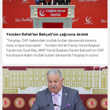
Yeniden Refah’tan Bahçeli’nin çağrısına destek
“Yargıtay, CHP hakkındaki mutlak butlan davasında kararını
hızla ortaya koymalıdır” Yeniden Refah Partisi Genel Başkan
Yardımcısı Suat Kılıç, MHP Genel Başkanı Devlet Bahçeli’nin CHP
kurultayına ilişkin mutlak butlan davasında Yargıtay’ın süreci
hızlandırması yönündeki çağrısına destek vererek, “Yargıtay,
CHP hakkındaki mutlak butlan davasında kararını hızla ortaya
koymalıdır. Son nokta neyse...