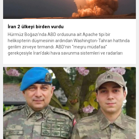
İran 2 ülkeyi birden vurdu
Hürmüz Boğazı’nda ABD ordusuna ait Apache tipi bir
helikopterin düşmesinin ardından Washington-Tahran hattında
gerilim zirveye tırmandı. ABD’nin “meşru müdafaa”
gerekçesiyle İran’daki hava savunma sistemleri ve radarları
vurmasına, İran Devrim Muhafızları Bahreyn ve Ürdün’deki
Amerikan askeri üslerini hedef alarak sert karşılık verdi. Tahran,
yeni bir ABD saldırısına anında yanıt verileceğini duyurdu....