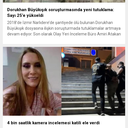
Dorukhan Büyükışık soruşturmasında yeni tutuklama:
Sayı 25’e yükseldi
2018’de İzmir Narlıdere’de şantiyede ölü bulunan Dorukhan
Büyükışık dosyasına ilişkin soruşturmada tutuklamalar artmaya
devam ediyor. Son olarak Olay Yeri İnceleme Büro Amiri Atakan
Kaçar’ın da tutuklanmasıyla dosyadaki tutuklu sayısı 25’e
yükseldi. İzmir’in Narlıdere ilçesinde 2018 yılında şantiyede ölü
bulunan Dorukhan Büyükışık’a ilişkin yeniden açılan
soruşturmada tutuklamalar genişliyor. Son olarak dönemin...
4 bin saatlik kamera incelemesi katili ele verdi