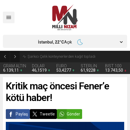
İstanbul,
22
°C
Açık
İran 2 ülkeyi birden vurdu
GRAM ALTIN
DOLAR
EURO
STERLİN
BIST 100
6.139,11
46,1519
53,4277
61,9228
13.743,50
Kritik maç öncesi Fener’e
kötü haber!
Paylaş
Tweetle
Gönder