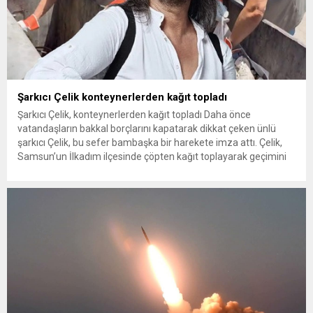
Şarkıcı Çelik konteynerlerden kağıt topladı
Şarkıcı Çelik, konteynerlerden kağıt topladı Daha önce
vatandaşların bakkal borçlarını kapatarak dikkat çeken ünlü
şarkıcı Çelik, bu sefer bambaşka bir harekete imza attı. Çelik,
Samsun’un İlkadım ilçesinde çöpten kağıt toplayarak geçimini
sağlayan Serpil Hanım’a destek oldu. Çelik, sokaklardaki
konteynerlerden kağıt topladı. Ünlü şarkıcı Çelik, Samsun’un
İlkadım ilçesinde çöpten kağıt toplayarak...