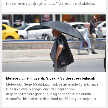
krizine ilişkin yaptığı açıklamada, “Türkiye ana muhalefetsiz,
ana muhalefet gündemsiz kalmamalıdır. Bir an önce anlaşın,
kurultay kararı alın, sorunun kaynağı değil, çözümün adresi
olun. Türkiye’yi...
Meteoroloji 9 ili uyardı: Sıcaklık 38 dereceyi bulacak
Meteoroloji Genel Müdürlüğü, Türkiye genelinde iki farklı hava
kütlesinin etkili olacağını duyurdu. Yapılan son
değerlendirmelere göre bugün öğleden sonra aralarında
Ankara’nın bir kesiminin de bulunduğu 30 ilde yerel sağanak
yağış geçişleri beklenirken; Ege ve Güneydoğu Anadolu