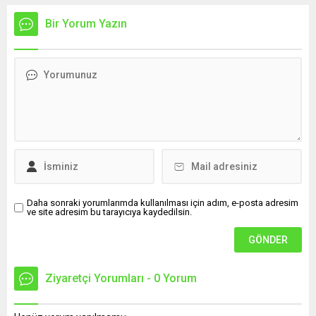
bölgelerindeki 9 ilde ise hava sıcaklıkları mevsim normallerinin
üzerine çıkarak yaz değerlerine ulaşacak. Ayrıca...
Bir Yorum Yazın
Daha sonraki yorumlarımda kullanılması için adım, e-posta adresim
ve site adresim bu tarayıcıya kaydedilsin.
Ziyaretçi Yorumları - 0 Yorum