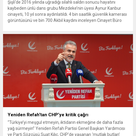
Şişli’de 2016 yılında uğradığı silahlı saldırı sonucu hayatını
kaybeden ünlü dans grubu Mezdeke’nin üyesi Aynur Kanbur
cinayeti, 10 yıl sonra aydınlatıldı. 4 bin saatlik güvenlik kamerası
görüntüsünü ve bin 700 Akbil kaydını inceleyen Cinayet Büro
ekipleri, cinayeti işlediğini itiraf eden maktulün akrabası Bülent
G. ile azmettirici olduğu öne sürülen 2...
Yeniden Refah’tan CHP’ye kritik çağrı
“Türkiye’yi meşgul etmeyin, iktidarın ekmeğine de daha fazla
yağ sürmeyin” Yeniden Refah Partisi Genel Başkan Yardımcısı
ve Parti Sözcüsü Suat Kılıç, CHP’de yaşanan ‘mutlak butlan’