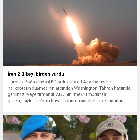
İran 2 ülkeyi birden vurdu
Hürmüz Boğazı’nda ABD ordusuna ait Apache tipi bir
helikopterin düşmesinin ardından Washington-Tahran hattında
gerilim zirveye tırmandı. ABD’nin “meşru müdafaa”
gerekçesiyle İran’daki hava savunma sistemleri ve radarları
vurmasına, İran Devrim Muhafızları Bahreyn ve Ürdün’deki
Amerikan askeri üslerini hedef alarak sert karşılık verdi. Tahran,
yeni bir ABD saldırısına anında yanıt verileceğini duyurdu....