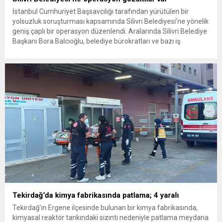
İstanbul Cumhuriyet Başsavcılığı tarafından yürütülen bir
yolsuzluk soruşturması kapsamında Silivri Belediyesi’ne yönelik
geniş çaplı bir operasyon düzenlendi. Aralarında Silivri Belediye
Başkanı Bora Balcıoğlu, belediye bürokratları ve bazı iş
insanlarının da bulunduğu çok sayıda kişi hakkında gözaltı kararı
uygulandı. Emniyet güçlerinin belediye binasındaki teknik
inceleme ve arama çalışmaları devam ediyor. İstanbul’da...
Tekirdağ’da kimya fabrikasında patlama; 4 yaralı
Tekirdağ’ın Ergene ilçesinde bulunan bir kimya fabrikasında,
kimyasal reaktör tankındaki sızıntı nedeniyle patlama meydana