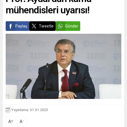
mühendisleri uyarısı!
Paylaş
Tweetle
Gönder
Yayınlama: 01.01.2023
A
A
+
-