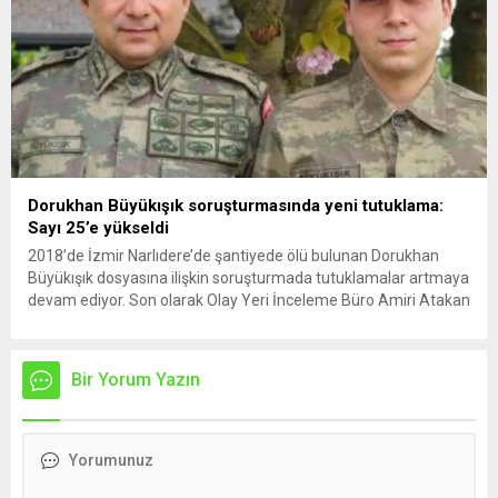
Dorukhan Büyükışık soruşturmasında yeni tutuklama:
Sayı 25’e yükseldi
2018’de İzmir Narlıdere’de şantiyede ölü bulunan Dorukhan
Büyükışık dosyasına ilişkin soruşturmada tutuklamalar artmaya
devam ediyor. Son olarak Olay Yeri İnceleme Büro Amiri Atakan
Kaçar’ın da tutuklanmasıyla dosyadaki tutuklu sayısı 25’e
yükseldi. İzmir’in Narlıdere ilçesinde 2018 yılında şantiyede ölü
bulunan Dorukhan Büyükışık’a ilişkin yeniden açılan
Bir Yorum Yazın
soruşturmada tutuklamalar genişliyor. Son olarak dönemin...