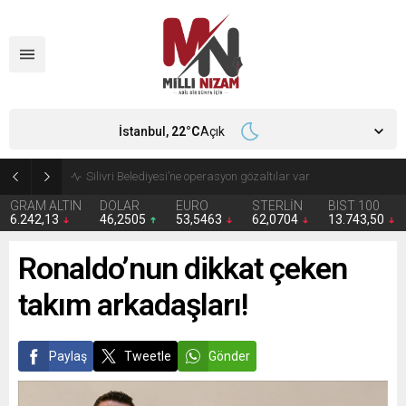
İstanbul,
22
°C
Açık
Tekirdağ’da kimya fabrikasında patlama; 4 yaralı
GRAM ALTIN
DOLAR
EURO
STERLİN
BIST 100
6.242,13
46,2505
53,5463
62,0704
13.743,50
Ronaldo’nun dikkat çeken
takım arkadaşları!
Paylaş
Tweetle
Gönder