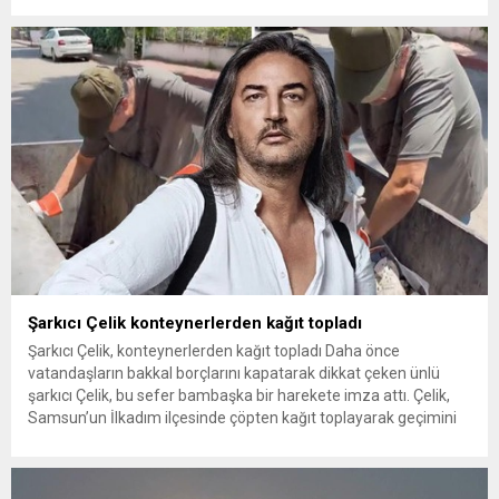
kapsamında Kıran Mahallesini ziyaret etti. Mahalle sakinleriyle
sohbet eden, onların talep ve önerileri dinleyen Başkan İhsan
Kurnaz, gelen taleplerin çözümü için...
Şarkıcı Çelik konteynerlerden kağıt topladı
Şarkıcı Çelik, konteynerlerden kağıt topladı Daha önce
vatandaşların bakkal borçlarını kapatarak dikkat çeken ünlü
şarkıcı Çelik, bu sefer bambaşka bir harekete imza attı. Çelik,
Samsun’un İlkadım ilçesinde çöpten kağıt toplayarak geçimini
sağlayan Serpil Hanım’a destek oldu. Çelik, sokaklardaki
konteynerlerden kağıt topladı. Ünlü şarkıcı Çelik, Samsun’un
İlkadım ilçesinde çöpten kağıt toplayarak...