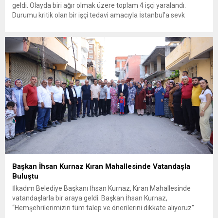
geldi. Olayda biri ağır olmak üzere toplam 4 işçi yaralandı.
Durumu kritik olan bir işçi tedavi amacıyla İstanbul’a sevk
edilirken, bölgede AFAD ve KBRN ekipleri tarafından geniş çaplı
güvenlik ve sızıntı incelemesi başlatıldı. Tekirdağ’ın Ergene
ilçesine...
Başkan İhsan Kurnaz Kıran Mahallesinde Vatandaşla
Buluştu
İlkadım Belediye Başkanı İhsan Kurnaz, Kıran Mahallesinde
vatandaşlarla bir araya geldi. Başkan İhsan Kurnaz,
“Hemşehrilerimizin tüm talep ve önerilerini dikkate alıyoruz”
dedi. İlkadım Belediye Başkanı İhsan Kurnaz, mahalle ziyaretleri