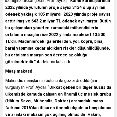
kaldığına dikkat çeken Prof. Aydal,
“Kamu kuruluşlarınca
2022 yılında yürütülen proje sayısı 3134 olup ayrılan
ödenek yaklaşık 185 milyardı. 2023 yılında proje sayısı
arttırılmış ve 643,2 milyar TL ödenek ayrılmıştır. Bütün
bu çalışmaları yöneten kamudaki mühendislerin
ortalama maaşları ise 2022 yılında maalesef 13.500
TL’dir. Madenlerdeki galerilerden, yol, köprü, bina,
baraj yapımına kadar aldıkları riskler düşünüldüğünde,
bu ortalama maaşın son derece az olduğu
görülmektedir.”
ifadelerini kullandı.
Maaş makası!
Mühendis maaşlarının bütünü ile göz ardı edildiğini
vurgulayan Prof. Aydal,
“Dikkat çeken bir diğer husus da
ülkemizde kamuda çalışan en önemli üç meslek grubu
(Hâkim-Savcı, Mühendis, Doktor) arasındaki maaş
farkının 2016’dan itibaren önemli ölçüde artmış olması
ve aradaki makasın çok açılmış olmasıdır. Hâkim,