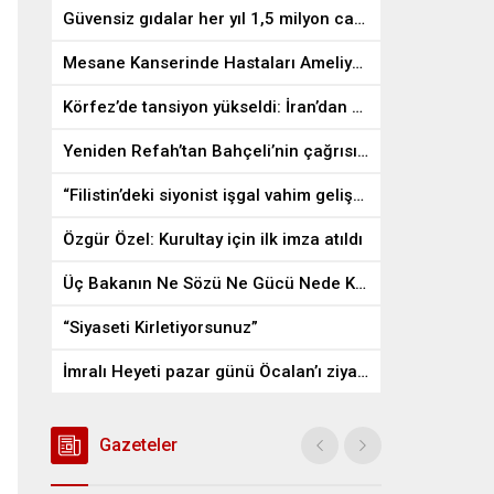
Güvensiz gıdalar her yıl 1,5 milyon can alıyor
Mesane Kanserinde Hastaları Ameliyattan Kurtaran İlaç
Körfez’de tansiyon yükseldi: İran’dan ABD üslerine misilleme
Yeniden Refah’tan Bahçeli’nin çağrısına destek
“Filistin’deki siyonist işgal vahim gelişmelere gebe”
Özgür Özel: Kurultay için ilk imza atıldı
Üç Bakanın Ne Sözü Ne Gücü Nede Kudreti Yetmedi
“Siyaseti Kirletiyorsunuz”
İmralı Heyeti pazar günü Öcalan’ı ziyaret edecek
Gazeteler