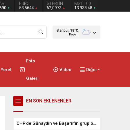
AR
EURO
STERLİN
BIST 100
2690
53,5644
62,0973
13.938,48
İstanbul,
18
°C
Kapalı
Foto
Yerel
Video
Diğer
Galeri
EN SON EKLENENLER
CHP’de Günaydın ve Başarır’ın grup başkanvekilliği düştü