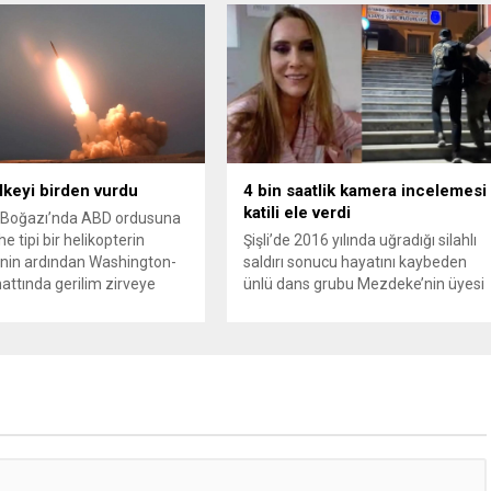
rücu (zararı rücu ettirme)
Silivri Belediye Başkanı Bora
 genişletirken, orijinal parça
Balcıoğlu, belediye bürokratları ve
ndaki yaş sınırını kaldırıyor
bazı iş insanlarının da bulunduğu
 kaybı ödemelerinde hak
çok sayıda kişi hakkında gözaltı
n başvuru şartını otomatik
kararı uygulandı. Emniyet güçlerinin
riyor. Hazine
belediye binasındaki teknik
ığına bağlı ilgili
inceleme ve arama çalışmaları
ca...
devam ediyor. İstanbul’da...
ülkeyi birden vurdu
4 bin saatlik kamera incelemesi
katili ele verdi
Boğazı’nda ABD ordusuna
e tipi bir helikopterin
Şişli’de 2016 yılında uğradığı silahlı
nin ardından Washington-
saldırı sonucu hayatını kaybeden
attında gerilim zirveye
ünlü dans grubu Mezdeke’nin üyesi
ı. ABD’nin “meşru müdafaa”
Aynur Kanbur cinayeti, 10 yıl sonra
iyle İran’daki hava
aydınlatıldı. 4 bin saatlik güvenlik
sistemleri ve radarları
kamerası görüntüsünü ve bin 700
a, İran Devrim Muhafızları
Akbil kaydını inceleyen Cinayet Büro
 ve Ürdün’deki Amerikan
ekipleri, cinayeti işlediğini itiraf eden
lerini hedef alarak sert
maktulün akrabası Bülent G. ile
verdi. Tahran, yeni bir ABD
azmettirici olduğu öne sürülen 2...
na anında yanıt verileceğini
..