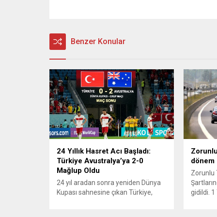
Benzer Konular
24 Yıllık Hasret Acı Başladı:
Zorunlu
Türkiye Avustralya’ya 2-0
dönem
Mağlup Oldu
Zorunlu 
24 yıl aradan sonra yeniden Dünya
Şartların
Kupası sahnesine çıkan Türkiye,
gidildi.
turnuvadaki ilk maçında Avustralya
yürürlüğ
karşısında istediği başlangıcı
kaza yer