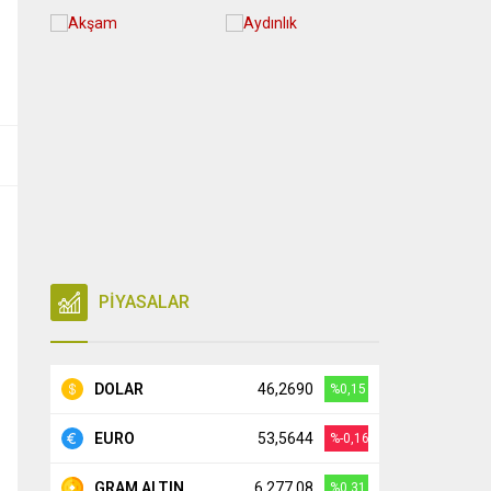
PİYASALAR
DOLAR
46,2690
%0,15
EURO
53,5644
%-0,16
GRAM ALTIN
6.277,08
%0,31