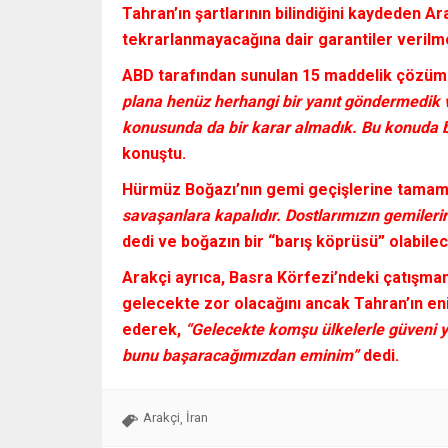
Tahran’ın şartlarının bilindiğini kaydeden
Ar
tekrarlanmayacağına dair garantiler verilm
ABD tarafından sunulan
15 maddelik çözüm 
plana henüz herhangi bir yanıt göndermedik 
konusunda da bir karar almadık. Bu konuda ba
konuştu.
Hürmüz Boğazı’nın
gemi geçişlerine tamame
savaşanlara kapalıdır. Dostlarımızın gemileri
dedi ve boğazın bir
“barış köprüsü”
olabilec
Arakçi
ayrıca,
Basra Körfezi’ndeki
çatışman
gelecekte zor olacağını ancak Tahran’ın e
ederek,
“Gelecekte komşu ülkelerle güveni 
bunu başaracağımızdan eminim”
dedi.
Arakçi
İran
,