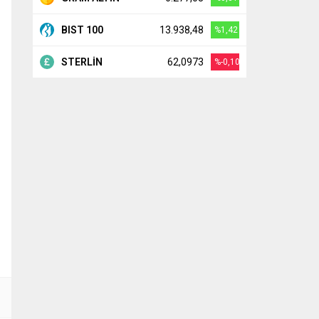
BIST 100
13.938,48
%1,42
STERLİN
62,0973
%-0,10