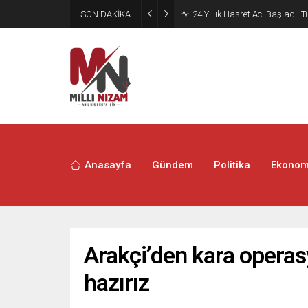
SON DAKİKA
Yeniden Refah’tan TMO’nun Hu
Anasayfa
Gündem
Politika
Ekonom
Arakçi’den kara operas
hazırız