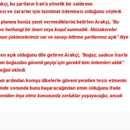
akçi,
bu şartların
İran’a yönelik bir saldırının
esi ve zararlar için tazminat ödenmesi
olduğunu söyledi.
planına
henüz yanıt vermediklerini belirten
Arakçi,
“Bu
ve herhangi bir öneri veya koşul sunmadık. Müzakereler
zı çekincelerimiz var ve savaşı bitirme şartlarımız açık”
diye
n açık olduğunu dile getiren
Arakçi,
“Boğaz, sadece İran’la
nin boğazdan güvenli geçişi için gerekli tüm önlemleri aldık”
eğini ekledi.
ın ardından komşu ülkelerle güveni yeniden tesis etmenin
ninde sonunda bunu başaracağından emin olduğunu ifade
yeniden inşa etme konusunda zorluklar yaşayacağız, ancak