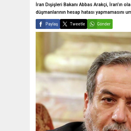
İran Dışişleri Bakanı Abbas Arakçi, İran’ın ol
düşmanlarının hesap hatası yapmamasını umd
Paylaş
Tweetle
Gönder