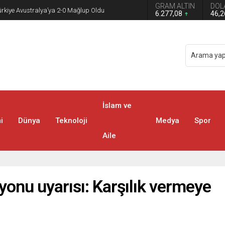
GRAM ALTIN
DOL
bubat Alım Fiyatlarına Tepki
6.277,08
46,
İslam ve
i
Dünya
Teknoloji
Medya
Spor
Aile
yonu uyarısı: Karşılık vermeye