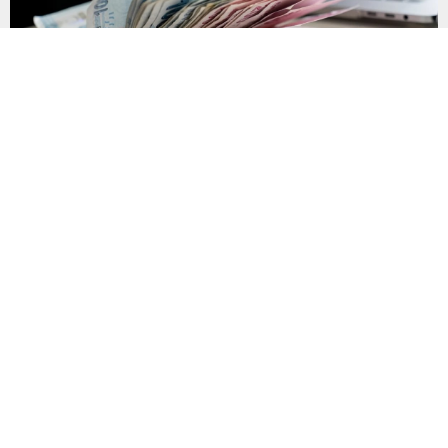
Son Gün 31 Ağustos Sakın Kaçırmayın
Vergi, SGK primi, trafik cezası, MTV ve öğrenim kredisi
borçlarının yapılandırılması için başvuru süresinde son döneme
girildi. Vatandaşlar 31 Ağustos’a kadar başvuru yaparak
borçlarını 72 aya varan taksitlerle ödeme imkânından
yararlanabilecek. Kamu alacaklarının yeniden
yapılandırılmasına olanak tanıyan düzenleme kapsamında
başvurular 31 Ağustos tarihinde sona eriyor. Hak sahiplerine 72
aya varan...