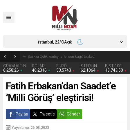
İstanbul,
22
°C
Açık
İran 2 ülkeyi birden vurdu
GRAM ALTIN
DOLAR
EURO
STERLİN
BIST 100
6.258,26
46,2316
53,5743
62,1064
13.743,50
Fatih Erbakan’dan Saadet’e
‘Milli Görüş’ eleştirisi!
Paylaş
Tweetle
Gönder
Yayınlama: 26.03.2023