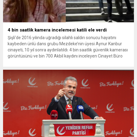
4 bin saatlik kamera incelemesi katili ele verdi
Şişli’de 2016 yılında uğradığı silahlı saldırı sonucu hayatını
kaybeden ünlü dans grubu Mezdeke’nin üyesi Aynur Kanbur
cinayeti, 10 yıl sonra aydınlatıldı. 4 bin saatlik güvenlik kamerası
görüntüsünü ve bin 700 Akbil kaydını inceleyen Cinayet Büro
ekipleri, cinayeti işlediğini itiraf eden maktulün akrabası Bülent
G. ile azmettirici olduğu öne sürülen 2...