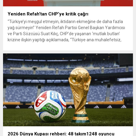
Yeniden Refah’tan CHP’ye kritik çağrı
“Türkiye’yi meşgul etmeyin, iktidarın ekmeğine de daha fazla
yağ sürmeyin” Yeniden Refah Partisi Genel Başkan Yardımcısı
ve Parti Sözcüsü Suat Kılıç, CHP’de yaşanan ‘mutlak butlan’
krizine ilişkin yaptığı açıklamada, “Türkiye ana muhalefetsiz,
ana muhalefet gündemsiz kalmamalıdır. Bir an önce anlaşın,
kurultay kararı alın, sorunun kaynağı değil, çözümün adresi
olun. Türkiye’yi...
2026 Dünya Kupası rehberi: 48 takım1248 oyuncu