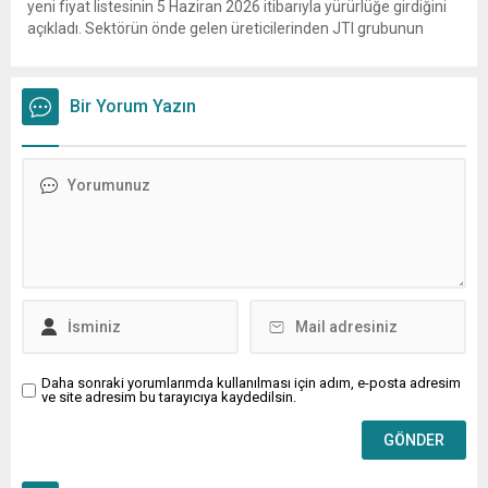
yeni fiyat listesinin 5 Haziran 2026 itibarıyla yürürlüğe girdiğini
açıkladı. Sektörün önde gelen üreticilerinden JTI grubunun
gerçekleştirdiği fiyat ayarlamasının hemen ardından, British
American Tobacco (BAT) da zam kararı aldı. Tekel Bayileri
Yardımlaşma...
Bir Yorum Yazın
Daha sonraki yorumlarımda kullanılması için adım, e-posta adresim
ve site adresim bu tarayıcıya kaydedilsin.