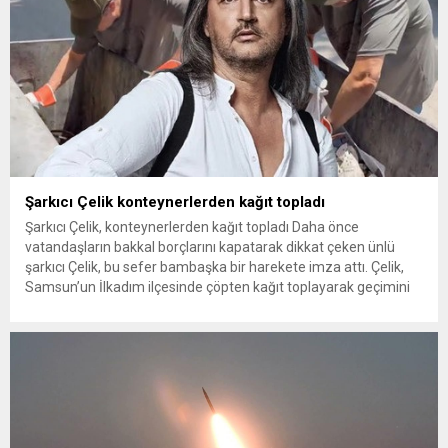
Şarkıcı Çelik konteynerlerden kağıt topladı
Şarkıcı Çelik, konteynerlerden kağıt topladı Daha önce
vatandaşların bakkal borçlarını kapatarak dikkat çeken ünlü
şarkıcı Çelik, bu sefer bambaşka bir harekete imza attı. Çelik,
Samsun’un İlkadım ilçesinde çöpten kağıt toplayarak geçimini
sağlayan Serpil Hanım’a destek oldu. Çelik, sokaklardaki
konteynerlerden kağıt topladı. Ünlü şarkıcı Çelik, Samsun’un
İlkadım ilçesinde çöpten kağıt toplayarak...