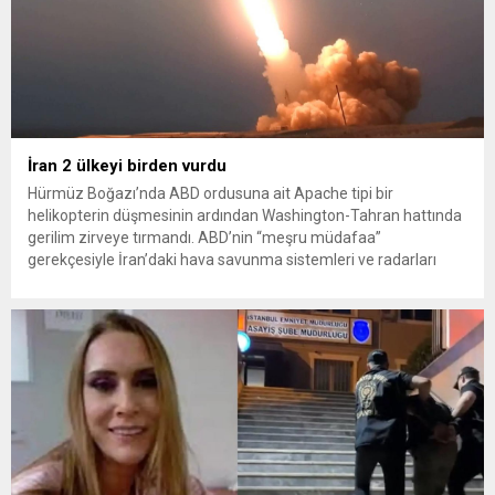
İran 2 ülkeyi birden vurdu
Hürmüz Boğazı’nda ABD ordusuna ait Apache tipi bir
helikopterin düşmesinin ardından Washington-Tahran hattında
gerilim zirveye tırmandı. ABD’nin “meşru müdafaa”
gerekçesiyle İran’daki hava savunma sistemleri ve radarları
vurmasına, İran Devrim Muhafızları Bahreyn ve Ürdün’deki
Amerikan askeri üslerini hedef alarak sert karşılık verdi. Tahran,
yeni bir ABD saldırısına anında yanıt verileceğini duyurdu....