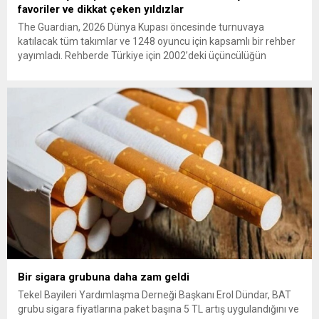
favoriler ve dikkat çeken yıldızlar
The Guardian, 2026 Dünya Kupası öncesinde turnuvaya
katılacak tüm takımlar ve 1248 oyuncu için kapsamlı bir rehber
yayımladı. Rehberde Türkiye için 2002’deki üçüncülüğün
ardından 22 yıl sonra Dünya Kupası’na dönüş vurgusu
yapılırken, Vincenzo Montella’nın takımı “dünya sahnesinde etki
yaratmaya hazır” olarak değerlendirildi. A Milli Takım’ın yıldızı
Arda Güler gösterildi. The...
Bir sigara grubuna daha zam geldi
Tekel Bayileri Yardımlaşma Derneği Başkanı Erol Dündar, BAT
grubu sigara fiyatlarına paket başına 5 TL artış uygulandığını ve