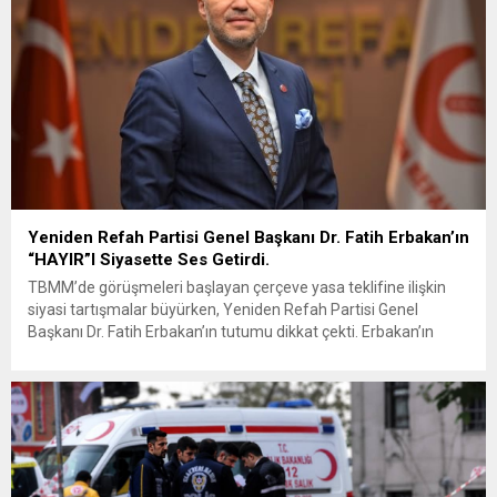
Yeniden Refah Partisi Genel Başkanı Dr. Fatih Erbakan’ın
“HAYIR”I Siyasette Ses Getirdi.
TBMM’de görüşmeleri başlayan çerçeve yasa teklifine ilişkin
siyasi tartışmalar büyürken, Yeniden Refah Partisi Genel
Başkanı Dr. Fatih Erbakan’ın tutumu dikkat çekti. Erbakan’ın
terör örgütü elebaşı Abdullah Öcalan’a “umut hakkı”
tartışmaları ve çerçeve yasa konusundaki karşı duruşuna Zafer
Partisi Genel Başkanı Ümit Özdağ’dan dikkat çeken destek
geldi. Türkiye Büyük Millet Meclisi’nde...