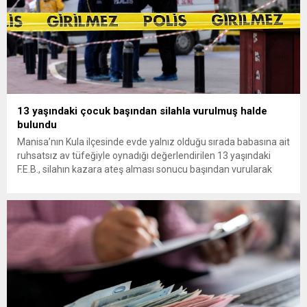
13 yaşındaki çocuk başından silahla vurulmuş halde
bulundu
Manisa’nın Kula ilçesinde evde yalnız olduğu sırada babasına ait
ruhsatsız av tüfeğiyle oynadığı değerlendirilen 13 yaşındaki
F.E.B., silahın kazara ateş alması sonucu başından vurularak
hayatını kaybetti. Manisa’nın Kula ilçesine bağlı Bebekli
Mahallesi’nde meydana gelen olayda, 13 yaşındaki bir çocuk
evinde başından silahla vurulmuş halde ölü bulundu. Edinilen
bilgilere göre, mahalledeki...