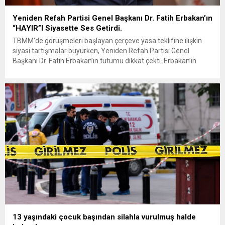
Yeniden Refah Partisi Genel Başkanı Dr. Fatih Erbakan’ın
“HAYIR”I Siyasette Ses Getirdi.
TBMM’de görüşmeleri başlayan çerçeve yasa teklifine ilişkin
siyasi tartışmalar büyürken, Yeniden Refah Partisi Genel
Başkanı Dr. Fatih Erbakan’ın tutumu dikkat çekti. Erbakan’ın
terör örgütü elebaşı Abdullah Öcalan’a “umut hakkı”
tartışmaları ve çerçeve yasa konusundaki karşı duruşuna Zafer
Partisi Genel Başkanı Ümit Özdağ’dan dikkat çeken destek
geldi. Türkiye Büyük Millet Meclisi’nde...
13 yaşındaki çocuk başından silahla vurulmuş halde