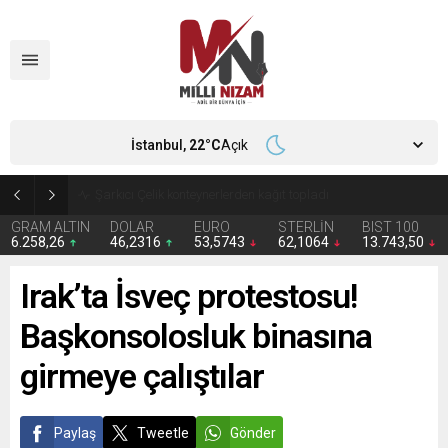
İstanbul,
22
°C
Açık
İran 2 ülkeyi birden vurdu
GRAM ALTIN
DOLAR
EURO
STERLİN
BIST 100
6.258,26
46,2316
53,5743
62,1064
13.743,50
Irak’ta İsveç protestosu!
Başkonsolosluk binasına
girmeye çalıştılar
Paylaş
Tweetle
Gönder