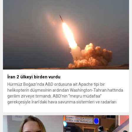
İlkadım ilçesinde çöpten kağıt toplayarak...
İran 2 ülkeyi birden vurdu
Hürmüz Boğazı’nda ABD ordusuna ait Apache tipi bir
helikopterin düşmesinin ardından Washington-Tahran hattında
gerilim zirveye tırmandı. ABD’nin “meşru müdafaa”
gerekçesiyle İran’daki hava savunma sistemleri ve radarları
vurmasına, İran Devrim Muhafızları Bahreyn ve Ürdün’deki
Amerikan askeri üslerini hedef alarak sert karşılık verdi. Tahran,
yeni bir ABD saldırısına anında yanıt verileceğini duyurdu....