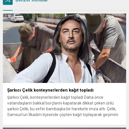
Şarkıcı Çelik konteynerlerden kağıt topladı
Şarkıcı Çelik, konteynerlerden kağıt topladı Daha önce
vatandaşların bakkal borçlarını kapatarak dikkat çeken ünlü
şarkıcı Çelik, bu sefer bambaşka bir harekete imza attı. Çelik,
Samsun’un İlkadım ilçesinde çöpten kağıt toplayarak geçimini
sağlayan Serpil Hanım’a destek oldu. Çelik, sokaklardaki
konteynerlerden kağıt topladı. Ünlü şarkıcı Çelik, Samsun’un