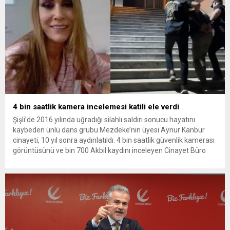
4 bin saatlik kamera incelemesi katili ele verdi
Şişli’de 2016 yılında uğradığı silahlı saldırı sonucu hayatını
kaybeden ünlü dans grubu Mezdeke’nin üyesi Aynur Kanbur
cinayeti, 10 yıl sonra aydınlatıldı. 4 bin saatlik güvenlik kamerası
görüntüsünü ve bin 700 Akbil kaydını inceleyen Cinayet Büro
ekipleri, cinayeti işlediğini itiraf eden maktulün akrabası Bülent
G. ile azmettirici olduğu öne sürülen 2...