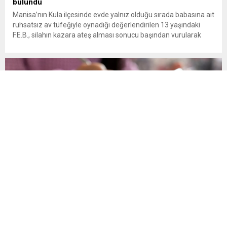
bulundu
Manisa’nın Kula ilçesinde evde yalnız olduğu sırada babasına ait
ruhsatsız av tüfeğiyle oynadığı değerlendirilen 13 yaşındaki
F.E.B., silahın kazara ateş alması sonucu başından vurularak
hayatını kaybetti. Manisa’nın Kula ilçesine bağlı Bebekli
Mahallesi’nde meydana gelen olayda, 13 yaşındaki bir çocuk
evinde başından silahla vurulmuş halde ölü bulundu. Edinilen
bilgilere göre, mahalledeki...
Son Gün 31 Ağustos Sakın Kaçırmayın
Vergi, SGK primi, trafik cezası, MTV ve öğrenim kredisi
borçlarının yapılandırılması için başvuru süresinde son döneme
girildi. Vatandaşlar 31 Ağustos’a kadar başvuru yaparak