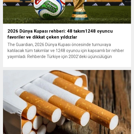
2026 Dünya Kupası rehberi: 48 takım1248 oyuncu
favoriler ve dikkat çeken yıldızlar
The Guardian, 2026 Dünya Kupası öncesinde turnuvaya
katılacak tüm takımlar ve 1248 oyuncu için kapsamlı bir rehber
yayımladı. Rehberde Türkiye için 2002’deki üçüncülüğün
ardından 22 yıl sonra Dünya Kupası’na dönüş vurgusu
yapılırken, Vincenzo Montella’nın takımı “dünya sahnesinde etki
yaratmaya hazır” olarak değerlendirildi. A Milli Takım’ın yıldızı
Arda Güler gösterildi. The...