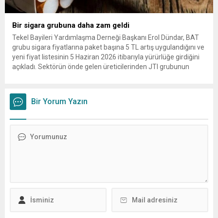
Bir sigara grubuna daha zam geldi
Tekel Bayileri Yardımlaşma Derneği Başkanı Erol Dündar, BAT
grubu sigara fiyatlarına paket başına 5 TL artış uygulandığını ve
yeni fiyat listesinin 5 Haziran 2026 itibarıyla yürürlüğe girdiğini
açıkladı. Sektörün önde gelen üreticilerinden JTI grubunun
gerçekleştirdiği fiyat ayarlamasının hemen ardından, British
American Tobacco (BAT) da zam kararı aldı. Tekel Bayileri
Yardımlaşma...
Bir Yorum Yazın