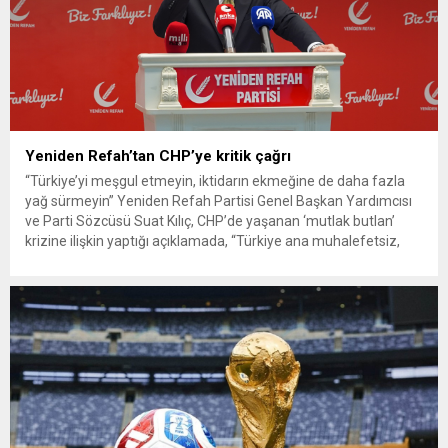
Yeniden Refah’tan CHP’ye kritik çağrı
“Türkiye’yi meşgul etmeyin, iktidarın ekmeğine de daha fazla
yağ sürmeyin” Yeniden Refah Partisi Genel Başkan Yardımcısı
ve Parti Sözcüsü Suat Kılıç, CHP’de yaşanan ‘mutlak butlan’
krizine ilişkin yaptığı açıklamada, “Türkiye ana muhalefetsiz,
ana muhalefet gündemsiz kalmamalıdır. Bir an önce anlaşın,
kurultay kararı alın, sorunun kaynağı değil, çözümün adresi
olun. Türkiye’yi...