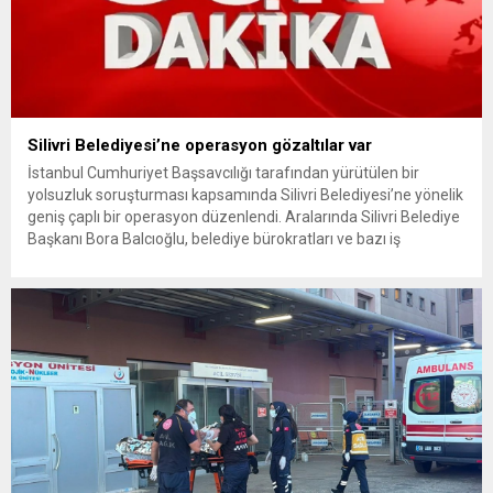
Silivri Belediyesi’ne operasyon gözaltılar var
İstanbul Cumhuriyet Başsavcılığı tarafından yürütülen bir
yolsuzluk soruşturması kapsamında Silivri Belediyesi’ne yönelik
geniş çaplı bir operasyon düzenlendi. Aralarında Silivri Belediye
Başkanı Bora Balcıoğlu, belediye bürokratları ve bazı iş
insanlarının da bulunduğu çok sayıda kişi hakkında gözaltı kararı
uygulandı. Emniyet güçlerinin belediye binasındaki teknik
inceleme ve arama çalışmaları devam ediyor. İstanbul’da...