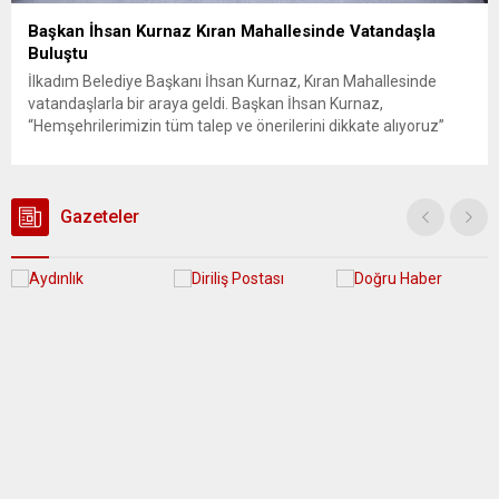
Başkan İhsan Kurnaz Kıran Mahallesinde Vatandaşla
Buluştu
İlkadım Belediye Başkanı İhsan Kurnaz, Kıran Mahallesinde
vatandaşlarla bir araya geldi. Başkan İhsan Kurnaz,
“Hemşehrilerimizin tüm talep ve önerilerini dikkate alıyoruz”
dedi. İlkadım Belediye Başkanı İhsan Kurnaz, mahalle ziyaretleri
kapsamında Kıran Mahallesini ziyaret etti. Mahalle sakinleriyle
sohbet eden, onların talep ve önerileri dinleyen Başkan İhsan
Kurnaz, gelen taleplerin çözümü için...
Gazeteler