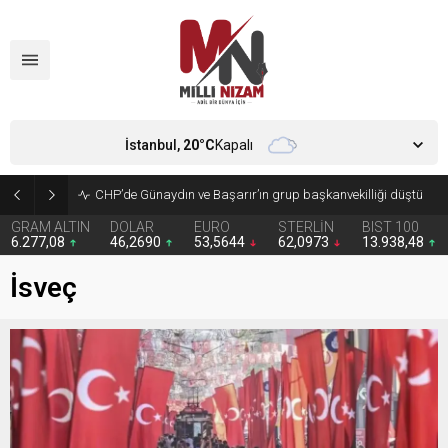
İstanbul,
20
°C
Kapalı
CHP’de Günaydın ve Başarır’ın grup başkanvekilliği düştü
GRAM ALTIN
DOLAR
EURO
STERLİN
BIST 100
6.277,08
46,2690
53,5644
62,0973
13.938,48
İsveç