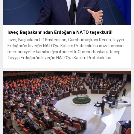
İsveç Başbakanı’ndan Erdoğan’a NATO teşekkürü!
İsveç Başbakanı Ulf Kristersson, Cumhurbaşkanı Recep Tayyip
Erdoğan’ın İsveç’in NATO’ya Katılım Protokolü’nü imzalamasını
memnuniyetle karşıladığını ifade etti. Cumhurbaşkanı Recep
Tayyip Erdoğan’ın İsveç’in NATO’ya Katılım Protokolü’nü
imzalamasının ardından İsveç Başbakanı Ulf Kristersson,
açıklamalarda bulundu. ‘Sabırsızlıkla bekliyoruz’ Kristersson
sosyal medya hesabından yaptığı açıklamada, “Cumhurbaşkanı
Erdoğan’ın İsveç’in NATO’ya onay protokolünü imzalayarak
TBMM’ye sunmasını...