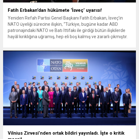
Fatih Erbakan’dan hükümete ‘İsveç’ uyarısı!
Yeniden Refah Partisi Genel Başkanı Fatih Erbakan, İsveç’in
NATO üyeliği sürecine ilişkin, “Türkiye, bugüne kadar ABD
patronajındaki NATO ve Batı İttifakı ile girdiği bütün ilişkilerde
hayâl kırıklığına uğramış, hep eli boş kalmış ve zararlı çıkmıştır.
Hükümetimizden beklentimiz, batı ile ilişkilerde yeni ‘hüsran’
sayfalarının açılmasına sebebiyet vermemek adına İsveç’in
NATO’ya girişine...
Vilnius Zirvesi’nden ortak bildiri yayınladı. İşte o kritik