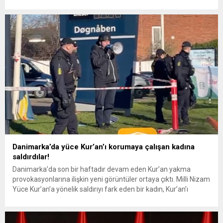
FETÖ ile PKK terör örgütüne kucak açan İsveç hakkındaki
kararını verdi. İHA’ya açıklamada bulunan Yeniden Refah Partisi
Genel...
Danimarka’da yüce Kur’an’ı korumaya çalışan kadına
saldırdılar!
Danimarka’da son bir haftadır devam eden Kur’an yakma
provokasyonlarına ilişkin yeni görüntüler ortaya çıktı. Milli Nizam
Yüce Kur’an’a yönelik saldırıyı fark eden bir kadın, Kur’an’ı
saldırganların elinden kurtarmaya çalıştı. Kadın Kur’an-ı Kerim’i
provokatörlerin elinden almayı başarsa da Danimarka polisi ve
provokasyonların saldırısı karşısında direnemedi. Yüce Kur’an’ı