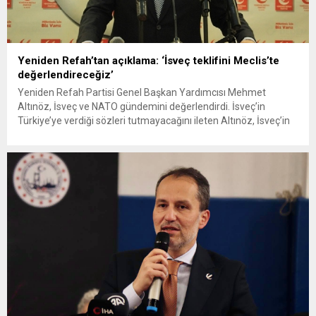
Yeniden Refah’tan açıklama: ‘İsveç teklifini Meclis’te
değerlendireceğiz’
Yeniden Refah Partisi Genel Başkan Yardımcısı Mehmet
Altınöz, İsveç ve NATO gündemini değerlendirdi. İsveç’in
Türkiye’ye verdiği sözleri tutmayacağını ileten Altınöz, İsveç’in
NATO’ya girmesi için meclise sunulacak teklife “mecliste
değerlendireceğiz” ifadesini kullandı. Yeniden Refah Partisi
Genel Başkan Yardımcısı Mehmet Altınöz BBN Türk kanalının
canlı yayın konuğu oldu. NATO ve İsveç...