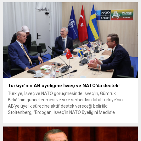
bugün başladı. İki gün sürecek zirvede Ukrayna-Rusya savaşı,
İsveç’in NATO üyeliği ve NATO’nun yeni askeri planları gibi
konular masaya yatırılacak....
Türkiye’nin AB üyeliğine İsveç ve NATO’da destek!
Türkiye, İsveç ve NATO görüşmesinde İsveç’in, Gümrük
Birliği’nin güncellenmesi ve vize serbestisi dahil Türkiye’nin
AB’ye üyelik sürecine aktif destek vereceği belirtildi.
Stoltenberg, “Erdoğan, İsveç’in NATO üyeliğini Meclis’e
götürecek” açıklamasını yaptı. Toplantının ardından yapılan
açıklamada, NATO Genel Sekreteri Jens Stoltenberg, İsveç’in
NATO üyeliği hakkında mutabakata varıldığını bildirdi.
Stoltenberg, Cumhurbaşkanı Erdoğan’ın İsveç’in...