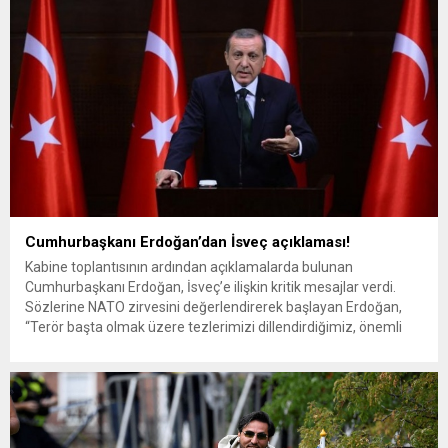
kadının elinden alan polis,...
Cumhurbaşkanı Erdoğan’dan İsveç açıklaması!
Kabine toplantısının ardından açıklamalarda bulunan
Cumhurbaşkanı Erdoğan, İsveç’e ilişkin kritik mesajlar verdi.
Sözlerine NATO zirvesini değerlendirerek başlayan Erdoğan,
“Terör başta olmak üzere tezlerimizi dillendirdiğimiz, önemli
kazanımlar elde ettiğimiz uluslararası toplantı oldu. NATO
tarihinde ilk defa Terörizmle Mücadele Özel Koordinatörü
atanacağı duyuruldu. NATO’nun genişlemesine verdiğimiz
ilkesel desteği ifade ederken Türkiye’nin beklentilerini...