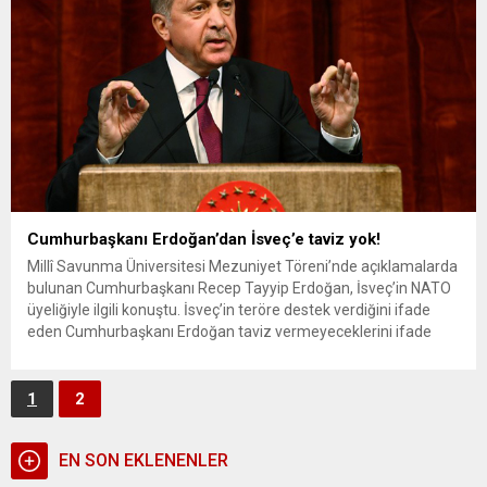
Cumhurbaşkanı Erdoğan’dan İsveç’e taviz yok!
Millî Savunma Üniversitesi Mezuniyet Töreni’nde açıklamalarda
bulunan Cumhurbaşkanı Recep Tayyip Erdoğan, İsveç’in NATO
üyeliğiyle ilgili konuştu. İsveç’in teröre destek verdiğini ifade
eden Cumhurbaşkanı Erdoğan taviz vermeyeceklerini ifade
etti. Cumhurbaşkanı Recep Tayyip Erdoğan, 10. Dönem
Müşterek Komuta ve Kurmay Eğitimi, 5. Dönem Komuta ve
Kurmay Eğitimi ve 12. Dönem Karargah Subaylığı...
1
2
EN SON EKLENENLER