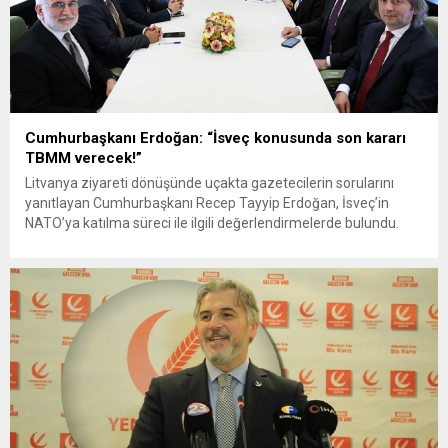
Cumhurbaşkanı Erdoğan: “İsveç konusunda son kararı
TBMM verecek!”
Litvanya ziyareti dönüşünde uçakta gazetecilerin sorularını
yanıtlayan Cumhurbaşkanı Recep Tayyip Erdoğan, İsveç’in
NATO’ya katılma süreci ile ilgili değerlendirmelerde bulundu.
Cumhurbaşkanı, “İsveç’in katılım protokollerini onaylayacak
merci Türkiye Büyük Millet Meclisi’dir.“ dedi. Cumhurbaşkanı
Recep Tayyip Erdoğan, Litvanya ziyareti dönüşünde uçakta
gazetecilerin sorularını yanıtladı, gündeme ilişkin açıklamalarda
bulundu. Cumhurbaşkanı’nın İsveç kararı sonrası Türk...