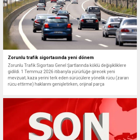
Zorunlu trafik sigortasında yeni dönem
Zorunlu Trafik Sigortası Genel Şartlarında köklü değişikliklere
gidildi. 1 Temmuz 2026 itibarıyla yürürlüğe girecek yeni
mevzuat; kaza yerini terk eden sürücülere yönelik rücu (zararı
rücu ettirme) haklarını genişletirken, orijinal parça
kullanımındaki yaş sınırını kaldırıyor ve değer kaybı
ödemelerinde hak sahibinin başvuru şartını otomatik hale
getiriyor. Hazine Müsteşarlığına bağlı ilgili kurumlarca...