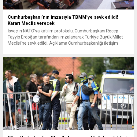
Cumhurbaşkanı’nın imzasıyla TBMM’ye sevk edildi!
Kararı Meclis verecek
İsveç’in NATO’ya katılım protokolü, Cumhurbaşkanı Recep
Tayyip Erdoğan tarafından imzalanarak Türkiye Büyük Millet
Meclisi’ne sevk edildi. Açıklama Cumhurbaşkanlığı İletişim
Başkanlığı’ndan geldi. Açıklamada, “İsveç’in NATO’ya katılım
protokolü, Cumhurbaşkanımız Sayın Recep Tayyip Erdoğan
tarafından 23 Ekim 2023 tarihinde imzalanarak Türkiye Büyük
Millet Meclisi’ne sevk edilmiştir” denildi. Süreçte neler yaşandı?
Rusya-Ukrayna savaşının ardından...