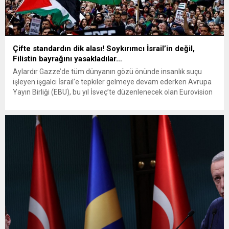
Çifte standardın dik alası! Soykırımcı İsrail’in değil,
Filistin bayrağını yasakladılar…
Aylardır Gazze’de tüm dünyanın gözü önünde insanlık suçu
işleyen işgalci İsrail’e tepkiler gelmeye devam ederken Avrupa
Yayın Birliği (EBU), bu yıl İsveç’te düzenlenecek olan Eurovision
Şarkı Yarışması’nda, Filistin bayrağı ile içeri girmek isteyenleri
engelleneceğini duyuruldu. Avrupa Yayın Birliği (EBU)
tarafından İsveç’te düzenlenecek olan Eurovision Şarkı
Yarışması kurallarına ilişkin açıklama yapıldı....