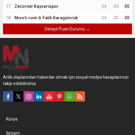
17
Zecorner Kayserispor
34
-35
30
18
Mısırlı.com.tr Fatih Karagümrük
34
-23
30
Detaylı Puan Durumu →
Anlık olaylarından haberdar olmak için sosyal medya hesaplarımızı
takip edebilirsiniz.
Künye
İletişim