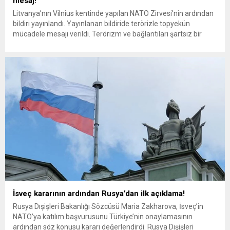
mesaj!
Litvanya’nın Vilnius kentinde yapılan NATO Zirvesi’nin ardından
bildiri yayınlandı. Yayınlanan bildiride terörizle topyekün
mücadele mesajı verildi. Terörizm ve bağlantıları şartsız bir
şekilde reddedilecek ve mümkün olan en güçlü şekilde terörle
mücadele edilecek. Litvanya’nın Vilnius kentinde yapılan NATO
Zirvesi tüm dünyanın ilgi odağı oldu. Cumhurbaşkanı Erdoğan’ın
da katıldığı zirveye Avustralya,...
İsveç kararının ardından Rusya’dan ilk açıklama!
Rusya Dışişleri Bakanlığı Sözcüsü Maria Zakharova, İsveç’in
NATO’ya katılım başvurusunu Türkiye’nin onaylamasının
ardından söz konusu kararı değerlendirdi. Rusya Dışişleri