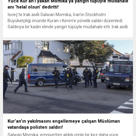
Yüce Kur’an’ı yakan Momika’ya yangın tüpüyle müdahale
anı ‘helal olsun’ dedirtti!
İsveç’te Irak asıllı Salwan Momika, İran’ın Stockholm
Büyükelçiliği önünde Kuran-ı Kerim’e yönelik saldırı düzenledi.
Saldırıya bir kadın elinde yangın tüpüyle müdahale etti. Irak asıllı
Salwan Momika, İran’ın Stockholm Büyükelçiliği önünde elinde
İran Cumhurbaşkanı İbrahim Reisi’nin fotoğrafıyla Kur’an-ı
Kerim’i yaktı. Polis hadsizliği engellemeye çalışan kadına
müdahale etti! Polis koruması eşliğinde eylemine...
Kur’an’ın yakılmasını engellemeye çalışan Müslüman
vatandaşa polisten saldırı!
Salwan Momika, emniyetten aldığı izinle bir kez daha yüce