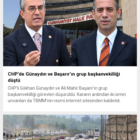
olduğunu savunarak fiyatların yeniden değerlendirilmesi
çağrısında...
CHP’de Günaydın ve Başarır’ın grup başkanvekilliği
düştü
CHP’li Gökhan Günaydın ve Ali Mahir Başarır’ın grup
başkanvekilliği görevleri düşürüldü. Kararın ardından iki ismin
unvanları da TBMM’nin resmi internet sitesinden kaldırıldı.
Günaydın, ilk açıklamasında “Olmayan MYK’nın verdiği
hukuksuz bir karardır” dedi. CHP’den tedbirli olarak kesin
çıkarma cezası uygulanmak üzere Yüksek Disiplin Kurulu’na
(YDK) sevk edilen ve partideki tüm görevlerinden...