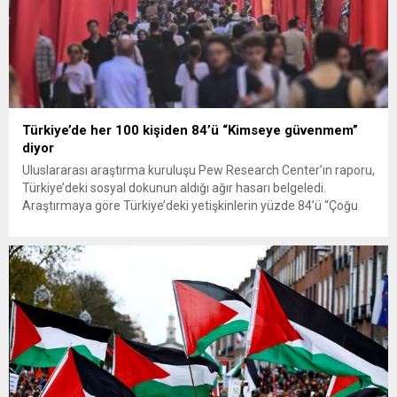
Türkiye’de her 100 kişiden 84’ü “Kimseye güvenmem”
diyor
Uluslararası araştırma kuruluşu Pew Research Center’ın raporu,
Türkiye’deki sosyal dokunun aldığı ağır hasarı belgeledi.
Araştırmaya göre Türkiye’deki yetişkinlerin yüzde 84’ü “Çoğu
insana güvenilmez” görüşünde. Ekonomik kriz ve manevi
erozyonun etkisiyle Türkiye, güven listesinde en alt sıralarda yer
aldı. “Emin” (Güvenilir) sıfatına sahip bir Peygamberin ümmeti
olan ve toplumsal dayanışmasıyla övünen...