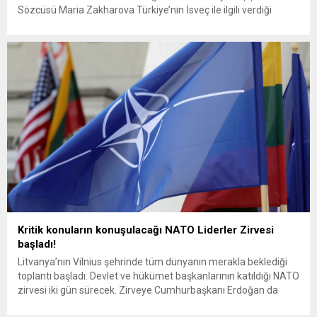
Sözcüsü Maria Zakharova Türkiye’nin İsveç ile ilgili verdiği
karara Rusya’nın nasıl bir tavır aldığı yönünde
değerlendirmelerde bulundu. Zakharova, “Moskova Ankara ile
ilişkilerini geliştirmekte istekli. Türkiye’nin NATO’ya
yükümlülükleri var bu konuda yanılgı...
Kritik konuların konuşulacağı NATO Liderler Zirvesi
başladı!
Litvanya’nın Vilnius şehrinde tüm dünyanın merakla beklediği
toplantı başladı. Devlet ve hükümet başkanlarının katıldığı NATO
zirvesi iki gün sürecek. Zirveye Cumhurbaşkanı Erdoğan da
katıldı. NATO Liderler Zirvesi Litvanya’nın başkenti Vilnius’ta