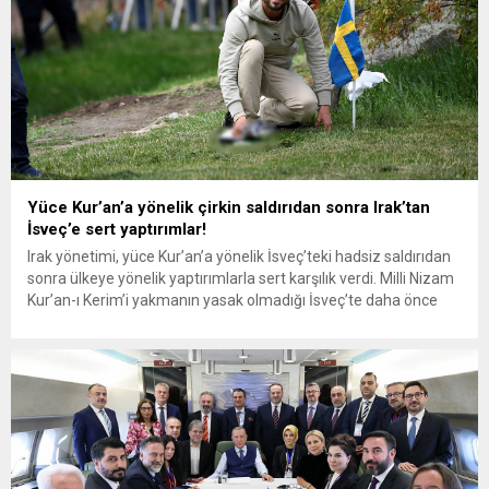
Yüce Kur’an’a yönelik çirkin saldırıdan sonra Irak’tan
İsveç’e sert yaptırımlar!
Irak yönetimi, yüce Kur’an’a yönelik İsveç’teki hadsiz saldırıdan
sonra ülkeye yönelik yaptırımlarla sert karşılık verdi. Milli Nizam
Kur’an-ı Kerim’i yakmanın yasak olmadığı İsveç’te daha önce
Stockholm Camisi önünde saygısızca eylem gerçekleştiren eski
Haşdi Şabi milisi Irak asıllı Salwan Momika bu kez de Irak’ın
Stockholm Büyükelçiliği önünde Kur’an-ı Kerim mushafını
ayaklarının...