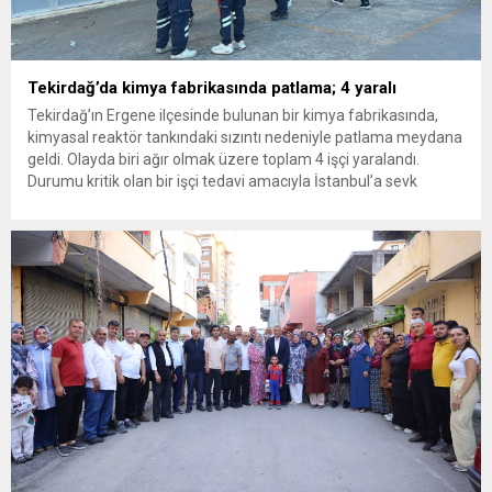
Tekirdağ’da kimya fabrikasında patlama; 4 yaralı
Tekirdağ’ın Ergene ilçesinde bulunan bir kimya fabrikasında,
kimyasal reaktör tankındaki sızıntı nedeniyle patlama meydana
geldi. Olayda biri ağır olmak üzere toplam 4 işçi yaralandı.
Durumu kritik olan bir işçi tedavi amacıyla İstanbul’a sevk
edilirken, bölgede AFAD ve KBRN ekipleri tarafından geniş çaplı
güvenlik ve sızıntı incelemesi başlatıldı. Tekirdağ’ın Ergene
ilçesine...