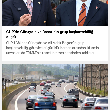
CHP’de Günaydın ve Başarır’ın grup başkanvekilliği
düştü
CHP’li Gökhan Günaydın ve Ali Mahir Başarır’ın grup
başkanvekilliği görevleri düşürüldü. Kararın ardından iki ismin
unvanları da TBMM’nin resmi internet sitesinden kaldırıldı.
Günaydın, ilk açıklamasında “Olmayan MYK’nın verdiği
hukuksuz bir karardır” dedi. CHP’den tedbirli olarak kesin
çıkarma cezası uygulanmak üzere Yüksek Disiplin Kurulu’na
(YDK) sevk edilen ve partideki tüm görevlerinden...