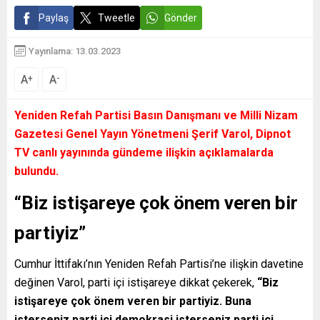
Paylaş
Tweetle
Gönder
Yayınlama: 13.03.2023
A
A
+
-
Yeniden Refah Partisi Basın Danışmanı ve Milli Nizam
Gazetesi Genel Yayın Yönetmeni Şerif Varol, Dipnot
TV canlı yayınında gündeme ilişkin açıklamalarda
bulundu.
“Biz istişareye çok önem veren bir
partiyiz”
Cumhur İttifakı’nın Yeniden Refah Partisi’ne ilişkin davetine
değinen Varol, parti içi istişareye dikkat çekerek,
“Biz
istişareye çok önem veren bir partiyiz. Buna
isterseniz parti içi demokrasi isterseniz parti içi