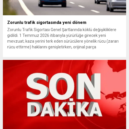
Zorunlu trafik sigortasında yeni dönem
Zorunlu Trafik Sigortası Genel Şartlarında köklü değişikliklere
gidildi. 1 Temmuz 2026 itibarıyla yürürlüğe girecek yeni
mevzuat; kaza yerini terk eden sürücülere yönelik rücu (zararı
rücu ettirme) haklarını genişletirken, orijinal parça
kullanımındaki yaş sınırını kaldırıyor ve değer kaybı
ödemelerinde hak sahibinin başvuru şartını otomatik hale
getiriyor. Hazine Müsteşarlığına bağlı ilgili kurumlarca...