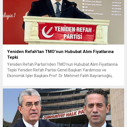
Yeniden Refah’tan TMO’nun Hububat Alım Fiyatlarına
Tepki
Yeniden Refah Partisi’nden TMO’nun Hububat Alım Fiyatlarına
Tepki Yeniden Refah Partisi Genel Başkan Yardımcısı ve
Ekonomik İşler Başkanı Prof. Dr. Mehmet Fatih Bayramoğlu,
Toprak Mahsulleri Ofisi’nin (TMO) açıkladığı hububat alım
fiyatlarına ilişkin yazılı bir açıklama yaptı. Bayramoğlu, açıklanan
fiyatların çiftçinin artan maliyetlerini karşılamaktan uzak
olduğunu savunarak fiyatların yeniden değerlendirilmesi
çağrısında...