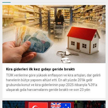
Kira giderleri ilk kez gıdayı geride bıraktı
TÜİK verilerine göre yüksek enflasyon ve kira artışları, dar gelirli
hanelerin bütçe yapısını altüst etti. En alt yüzde 20’lik gelir
grubunda konut ve kira giderlerinin payı 2025 itibarıyla %39’a
ulaşarak gıda harcamalarını geride bıraktı ve son 23 yılın
zirvesine çıktı. Türkiye’de yaşanan yüksek enflasyon ve hız
kazanan kira artışları, düşük...