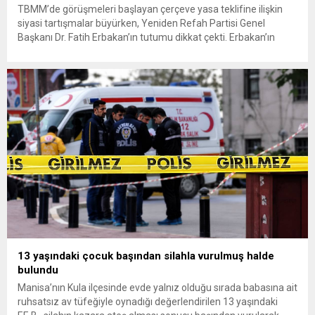
TBMM’de görüşmeleri başlayan çerçeve yasa teklifine ilişkin
siyasi tartışmalar büyürken, Yeniden Refah Partisi Genel
Başkanı Dr. Fatih Erbakan’ın tutumu dikkat çekti. Erbakan’ın
terör örgütü elebaşı Abdullah Öcalan’a “umut hakkı”
tartışmaları ve çerçeve yasa konusundaki karşı duruşuna Zafer
Partisi Genel Başkanı Ümit Özdağ’dan dikkat çeken destek
geldi. Türkiye Büyük Millet Meclisi’nde...
13 yaşındaki çocuk başından silahla vurulmuş halde
bulundu
Manisa’nın Kula ilçesinde evde yalnız olduğu sırada babasına ait
ruhsatsız av tüfeğiyle oynadığı değerlendirilen 13 yaşındaki