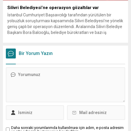
Silivri Belediyesi’ne operasyon gözaltılar var
İstanbul Cumhuriyet Başsavcılığı tarafından yürütülen bir
yolsuzluk soruşturması kapsamında Silivri Belediyesi’ne yönelik
geniş çaplı bir operasyon düzenlendi. Aralarında Silivri Belediye
Başkanı Bora Balcıoğlu, belediye bürokratları ve bazı iş
insanlarının da bulunduğu çok sayıda kişi hakkında gözaltı kararı
uygulandı. Emniyet güçlerinin belediye binasındaki teknik
inceleme ve arama çalışmaları devam ediyor. İstanbul’da...
Bir Yorum Yazın
Daha sonraki yorumlarımda kullanılması için adım, e-posta adresim