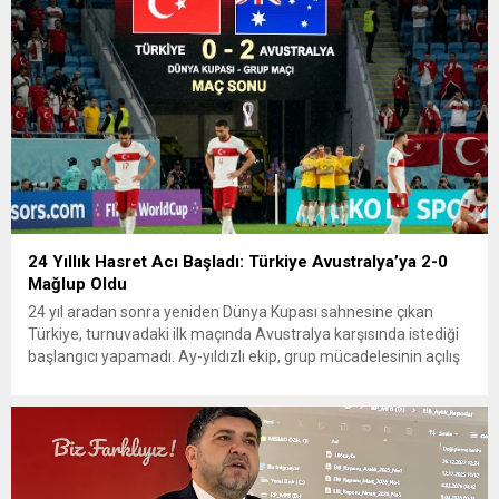
24 Yıllık Hasret Acı Başladı: Türkiye Avustralya’ya 2-0
Mağlup Oldu
24 yıl aradan sonra yeniden Dünya Kupası sahnesine çıkan
Türkiye, turnuvadaki ilk maçında Avustralya karşısında istediği
başlangıcı yapamadı. Ay-yıldızlı ekip, grup mücadelesinin açılış
karşılaşmasında rakibine 2-0 mağlup olarak Dünya Kupası
serüvenine puansız başladı. Karşılaşmanın ilk dakikalarından
itibaren iki takım da kontrollü bir oyun sergilerken, Avustralya
özellikle hızlı hücumlarla etkili olmaya...