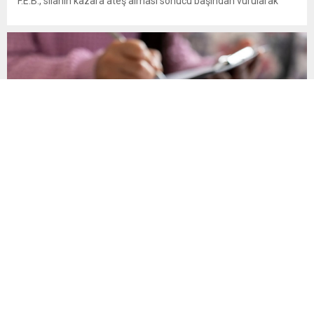
F.E.B., silahın kazara ateş alması sonucu başından vurularak
hayatını kaybetti. Manisa’nın Kula ilçesine bağlı Bebekli
Mahallesi’nde meydana gelen olayda, 13 yaşındaki bir çocuk
evinde başından silahla vurulmuş halde ölü bulundu. Edinilen
bilgilere göre, mahalledeki...
Son Gün 31 Ağustos Sakın Kaçırmayın
Vergi, SGK primi, trafik cezası, MTV ve öğrenim kredisi
borçlarının yapılandırılması için başvuru süresinde son döneme
girildi. Vatandaşlar 31 Ağustos’a kadar başvuru yaparak
borçlarını 72 aya varan taksitlerle ödeme imkânından
yararlanabilecek. Kamu alacaklarının yeniden
yapılandırılmasına olanak tanıyan düzenleme kapsamında