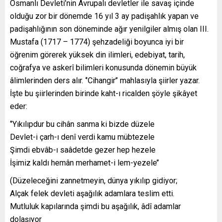
Osmanlı Devleti’nin Avrupalı devletler ile savaş içinde
olduğu zor bir dönemde 16 yıl 3 ay padişahlık yapan ve
padişahlığının son döneminde ağır yenilgiler almış olan III.
Mustafa (1717 – 1774) şehzadeliği boyunca iyi bir
öğrenim görerek yüksek din ilimleri, edebiyat, tarih,
coğrafya ve askerî bilimleri konusunda dönemin büyük
âlimlerinden ders alır. ‘’Cihangir’’ mahlasıyla şiirler yazar.
İşte bu şiirlerinden birinde kaht-ı ricalden şöyle şikâyet
eder:
‘’Yıkılıpdur bu cihân sanma ki bizde düzele
Devlet-i çarh-ı denî verdi kamu mübtezele
Şimdi ebvâb-ı saâdetde gezer hep hezele
İşimiz kaldı hemân merhamet-i lem-yezele’’
(Düzeleceğini zannetmeyin, dünya yıkılıp gidiyor;
Alçak felek devleti aşağılık adamlara teslim etti.
Mutluluk kapılarında şimdi bu aşağılık, âdî adamlar
dolaşıyor