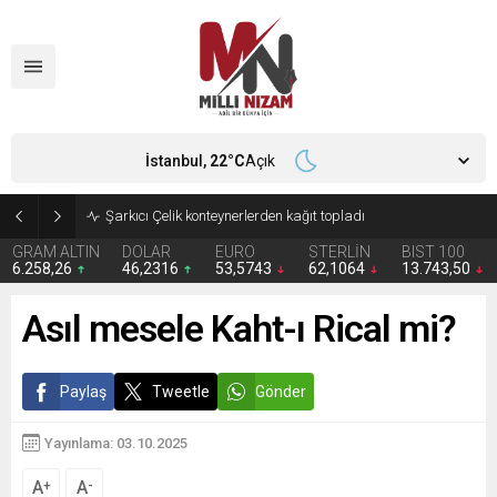
İstanbul,
22
°C
Açık
İran 2 ülkeyi birden vurdu
GRAM ALTIN
DOLAR
EURO
STERLİN
BIST 100
6.258,26
46,2316
53,5743
62,1064
13.743,50
Asıl mesele Kaht-ı Rical mi?
Paylaş
Tweetle
Gönder
Yayınlama: 03.10.2025
A
A
+
-