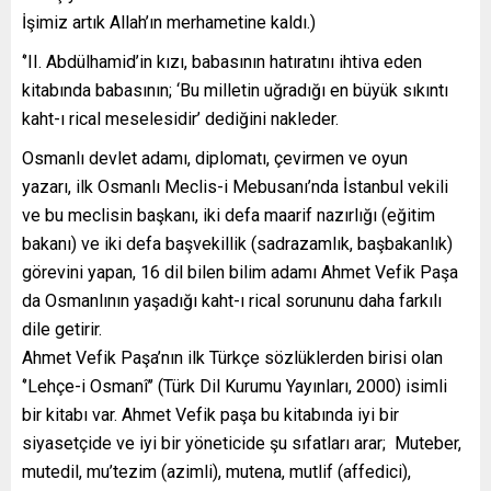
İşimiz artık Allah’ın merhametine kaldı.)
‘’II. Abdülhamid’in kızı, babasının hatıratını ihtiva eden
kitabında babasının; ‘Bu milletin uğradığı en büyük sıkıntı
kaht-ı rical meselesidir’ dediğini nakleder.
Osmanlı devlet adamı, diplomatı, çevirmen ve oyun
yazarı, ilk Osmanlı Meclis-i Mebusanı’nda İstanbul vekili
ve bu meclisin başkanı, iki defa maarif nazırlığı (eğitim
bakanı) ve iki defa başvekillik (sadrazamlık, başbakanlık)
görevini yapan, 16 dil bilen bilim adamı Ahmet Vefik Paşa
da Osmanlının yaşadığı kaht-ı rical sorununu daha farkılı
dile getirir.
Ahmet Vefik Paşa’nın ilk Türkçe sözlüklerden birisi olan
‘’Lehçe-i Osmanî’’ (Türk Dil Kurumu Yayınları, 2000) isimli
bir kitabı var. Ahmet Vefik paşa bu kitabında iyi bir
siyasetçide ve iyi bir yöneticide şu sıfatları arar; Muteber,
mutedil, mu’tezim (azimli), mutena, mutlif (affedici),