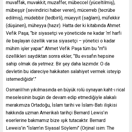
muvaffak, muvakkit, muzaffer, mübeccel (yüceltilmiş),
mübeşşir (sevindirici haber veren), mücerreb (tecrübe
edilmiş), müdebbir (tedbirli), müeyyit (sağlam), müfekkir
(düşünen), müheyya (hazır). Hatta der ki kitabında Ahmet
Vefik Paşa; ‘’bir siyasetçi ve yöneticide ne kadar ‘m’ harfi
ile başlayan özellik varsa siyasetçi – yönetici o kadar
mühim işler yapar.’’ Ahmet Vefik Paşa tüm bu ‘’m’’li
özellikleri saydıktan sonra ekler; ‘’Bu evsafın hepsine
sahip olmak da yetmez. Bir şey daha lazımdır. O da
devletin bu idareciye hakikaten salahiyet vermek isteyip
istemediğidir’.’’
Osmanlı’nın yıkılmasında en büyük rolü oynayan kaht-ı rical
meselesinin bugün de devam edip etmediğiyle alakalı
merakımıza Ortadoğu, İslam tarihi ve İslam-Batı ilişkisi
hakkında uzman Amerikalı tarihçi Bernard Lewis’ın
eserlerine bakmamız bize ışık tutacaktır. Bernard
Leweis’in ‘’İslam’ın Siyasal Söylemi’’ (Orjinal isim: The