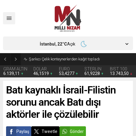
İstanbul,
22
°C
Açık
GRAM ALTIN
DOLAR
EURO
STERLİN
BIST 100
6.139,11
46,1519
53,4277
61,9228
13.743,50
Batı kaynaklı İsrail-Filistin
sorunu ancak Batı dışı
aktörler ile çözülebilir
Paylaş
Tweetle
Gönder