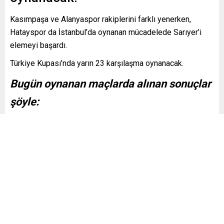
Kasımpaşa ve Alanyaspor rakiplerini farklı yenerken,
Hatayspor da İstanbul’da oynanan mücadelede Sarıyer’i
elemeyi başardı.
Türkiye Kupası’nda yarın 23 karşılaşma oynanacak.
Bugün oynanan maçlarda alınan sonuçlar
şöyle:
– Kasımpaşa – 68 Aksaray Belediyespor:
3-0
– Gençlerbirliği – Burdur MAKÜ Spor:
4-3
– Ankara Keçiörengücü – Burhaniye Bld:
4-2
– Afyonspor – Muş 1984 Muşspor:
1-3
– Hatayspor – Sarıyer:
2-0
– Alanyaspor – Belediye Kütahyaspor:
4-1