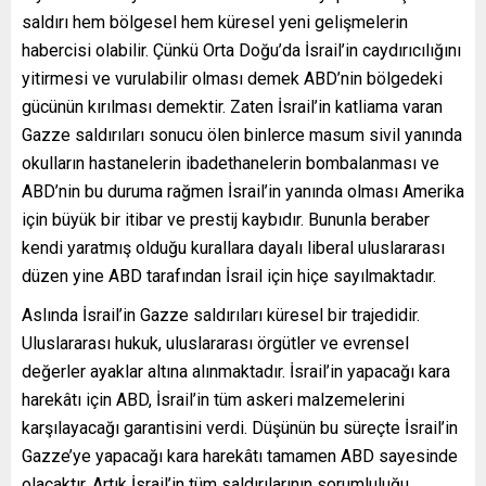
saldırı hem bölgesel hem küresel yeni gelişmelerin
habercisi olabilir. Çünkü Orta Doğu’da İsrail’in caydırıcılığını
yitirmesi ve vurulabilir olması demek ABD’nin bölgedeki
gücünün kırılması demektir. Zaten İsrail’in katliama varan
Gazze saldırıları sonucu ölen binlerce masum sivil yanında
okulların hastanelerin ibadethanelerin bombalanması ve
ABD’nin bu duruma rağmen İsrail’in yanında olması Amerika
için büyük bir itibar ve prestij kaybıdır. Bununla beraber
kendi yaratmış olduğu kurallara dayalı liberal uluslararası
düzen yine ABD tarafından İsrail için hiçe sayılmaktadır.
Aslında İsrail’in Gazze saldırıları küresel bir trajedidir.
Uluslararası hukuk, uluslararası örgütler ve evrensel
değerler ayaklar altına alınmaktadır. İsrail’in yapacağı kara
harekâtı için ABD, İsrail’in tüm askeri malzemelerini
karşılayacağı garantisini verdi. Düşünün bu süreçte İsrail’in
Gazze’ye yapacağı kara harekâtı tamamen ABD sayesinde
olacaktır. Artık İsrail’in tüm saldırılarının sorumluluğu