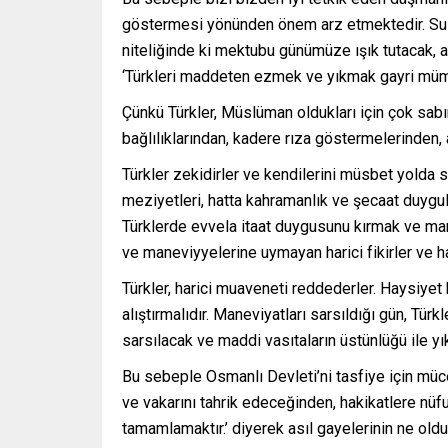
göstermesi yönünden önem arz etmektedir. Sult
niteliğinde ki mektubu günümüze ışık tutacak, 
‘Türkleri maddeten ezmek ve yıkmak gayri mü
Çünkü Türkler, Müslüman oldukları için çok sabır
bağlılıklarından, kadere rıza göstermelerinden,
Türkler zekidirler ve kendilerini müsbet yolda 
meziyetleri, hatta kahramanlık ve şecaat duygula
Türklerde evvela itaat duygusunu kırmak ve mane
ve maneviyyelerine uymayan harici fikirler ve ha
Türkler, harici muaveneti reddederler. Haysiyet 
alıştırmalıdır. Maneviyatları sarsıldığı gün, Tür
sarsılacak ve maddi vasıtaların üstünlüğü ile y
Bu sebeple Osmanlı Devleti’ni tasfiye için müc
ve vakarını tahrik edeceğinden, hakikatlere nüf
tamamlamaktır.’ diyerek asıl gayelerinin ne old