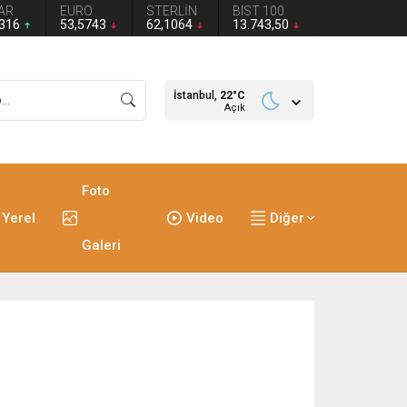
AR
EURO
STERLİN
BIST 100
2316
53,5743
62,1064
13.743,50
İstanbul,
22
°C
Açık
Foto
Yerel
Video
Diğer
Galeri