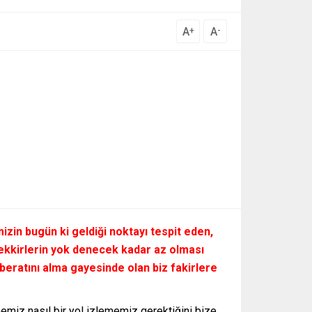
A
A
+
-
zin bugün ki geldiği noktayı tespit eden,
fekkirlerin yok denecek kadar az olması
eratını alma gayesinde olan biz fakirlere
miz nasıl bir yol izlememiz gerektiğini bize