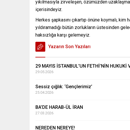
yıkılmasıyla zirveleşen, özümüzden uzaklaşma
içerisindeyiz.
Herkes şapkasını çıkartıp önüne koymalı, kim h
yıldıramadığı bütün zorlukların üstesinden gele
haksızlığa karşı gelemeyiz.
Yazarın Son Yazıları
29 MAYIS İSTANBUL’UN FETHİ’NİN HUKUKİ 
29.05.2026
Sessiz çığlık: ‘Gençlerimiz’
25.04.2026
BA’DE HARAB-ÜL İRAN
27.03.2026
NEREDEN NEREYE!