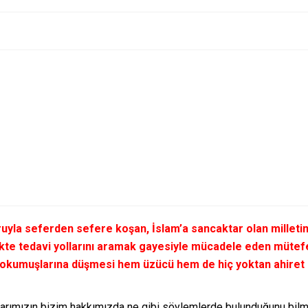
yla seferden sefere koşan, İslam’a sancaktar olan milletimi
rlikte tedavi yollarını aramak gayesiyle mücadele eden müte
 okumuşlarına düşmesi hem üzücü hem de hiç yoktan ahiret b
larımızın bizim hakkımızda ne gibi söylemlerde bulunduğunu bilme