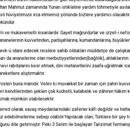
an Mahmut zamanında Yunan istiklaline yardım töhmetiyle asılan 
asli hüviyetimize irca etmemiz yönünde bizlere yardımcı olacaktı
mkündür.
lı ve mukavemetli insanlardır. Gayet mağrurdurlar ve izzet-i nefis s
 ananelerinin kuvvetinden, padişahlarına, kumandanlarına, büyükler
sevk-ü idare edecek reislere sahib oldukları müddetçe de çalışkand
rı da ananelerine olan merbutiyyetlerinden(bağlılık), ahlaklarını
vi rabıtalarını kesr etmek, dini metanetlerini zaafa uğratmak icab
reketlere alıştırmaktır.
hisleri buna manidir. Velev ki muvakkat bir zaman için zahiri kuvv
kleri kendilerinden şeklen çok kudretli, kalabalık ve zâhiren hâkim
ıkmak mümkün olabilecektir.
erred olarak savaş meydanlarındaki zaferler kâfi değildir ve hatt
uz edebilmelerine sebep olabilir.Yapılacak olan, Türklere bir şey 
uğunu dile getirmiştir. Peki 3.Selim ile başlayan Tanzimat ferman