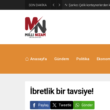
SON DAKİKA
İran 2 ülkeyi birden vurdu
Anasayfa
Gündem
Politika
Ekonom
İbretlik bir tavsiye!
Paylaş
Tweetle
Gönder