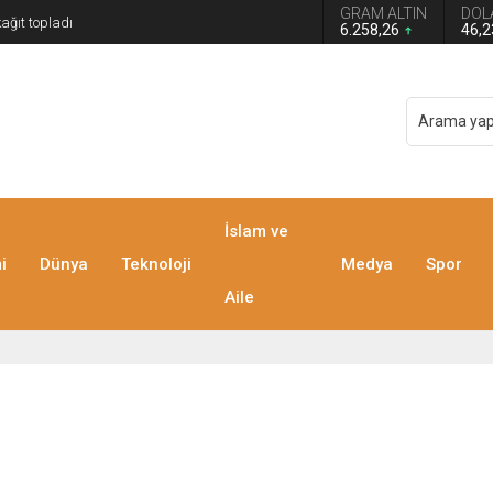
GRAM ALTIN
DOL
6.258,26
46,
İslam ve
i
Dünya
Teknoloji
Medya
Spor
Aile