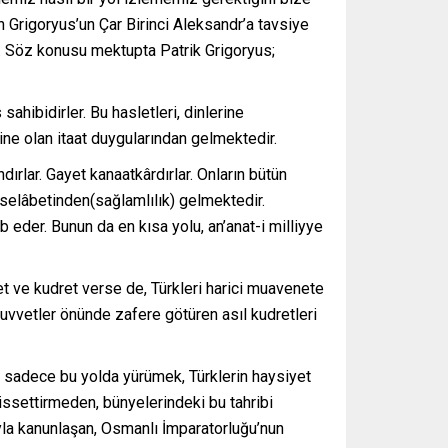
Grigoryus’un Çar Birinci Aleksandr’a tavsiye
r. Söz konusu mektupta Patrik Grigoryus;
ahibidirler. Bu hasletleri, dinlerine
ine olan itaat duygularından gelmektedir.
ırlar. Gayet kanaatkârdırlar. Onların bütün
n selâbetinden(sağlamlılık) gelmektedir.
 eder. Bunun da en kısa yolu, an’anat-i milliyye
et ve kudret verse de, Türkleri harici muavenete
 kuvvetler önünde zafere götüren asıl kudretleri
a sadece bu yolda yürümek, Türklerin haysiyet
hissettirmeden, bünyelerindeki bu tahribi
ıyla kanunlaşan, Osmanlı İmparatorluğu’nun