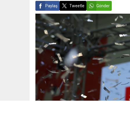
Paylaş
Tweetle
Gönder