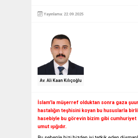
Yayınlama: 22.09.2025
Av. Ali Kaan Kılıçoğlu
İslam’la müşerref olduktan sonra gaza şuuru
hastalığın teşhisini koyan bu hususlarla bi
hasebiyle bu görevin bizim gibi cumhuriyet
umut ışığıdır.
Bu sebeple bizi bizden iyi tetkik eden düşman