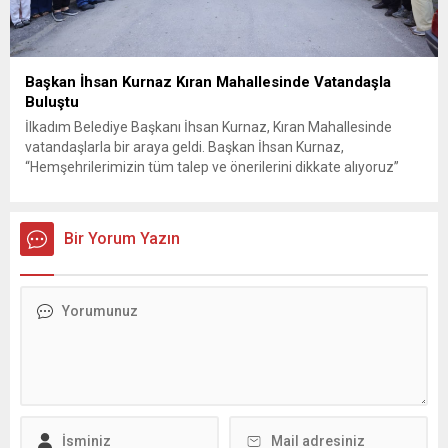
Başkan İhsan Kurnaz Kıran Mahallesinde Vatandaşla
Buluştu
İlkadım Belediye Başkanı İhsan Kurnaz, Kıran Mahallesinde
vatandaşlarla bir araya geldi. Başkan İhsan Kurnaz,
“Hemşehrilerimizin tüm talep ve önerilerini dikkate alıyoruz”
dedi. İlkadım Belediye Başkanı İhsan Kurnaz, mahalle ziyaretleri
kapsamında Kıran Mahallesini ziyaret etti. Mahalle sakinleriyle
sohbet eden, onların talep ve önerileri dinleyen Başkan İhsan
Bir Yorum Yazın
Kurnaz, gelen taleplerin çözümü için...