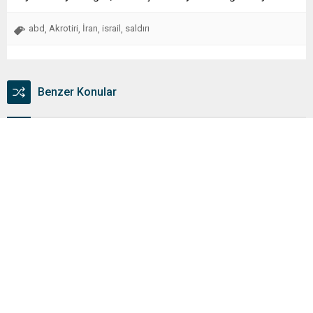
abd
Akrotiri
İran
israil
saldırı
,
,
,
,
Benzer Konular
Bakan Gürlek: “Her Suçlu Türk Adaletinin Acı Tadını