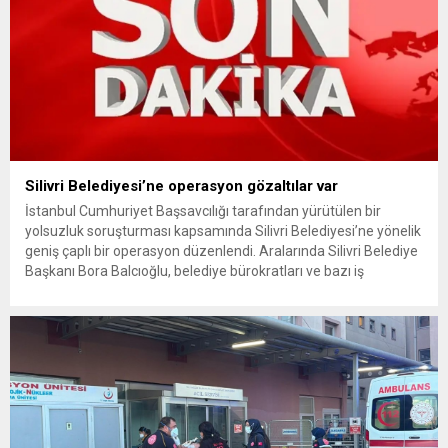
Silivri Belediyesi’ne operasyon gözaltılar var
İstanbul Cumhuriyet Başsavcılığı tarafından yürütülen bir
yolsuzluk soruşturması kapsamında Silivri Belediyesi’ne yönelik
geniş çaplı bir operasyon düzenlendi. Aralarında Silivri Belediye
Başkanı Bora Balcıoğlu, belediye bürokratları ve bazı iş
insanlarının da bulunduğu çok sayıda kişi hakkında gözaltı kararı
uygulandı. Emniyet güçlerinin belediye binasındaki teknik
inceleme ve arama çalışmaları devam ediyor. İstanbul’da...