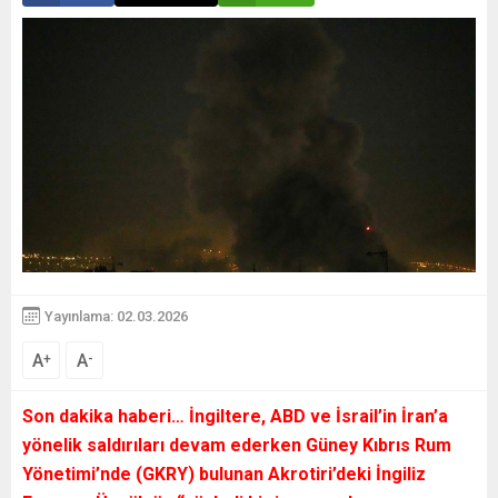
Yayınlama: 02.03.2026
A
A
+
-
Son dakika haberi…
İngiltere, ABD ve İsrail’in İran’a
yönelik saldırıları devam ederken Güney Kıbrıs Rum
Yönetimi’nde (GKRY) bulunan Akrotiri’deki İngiliz