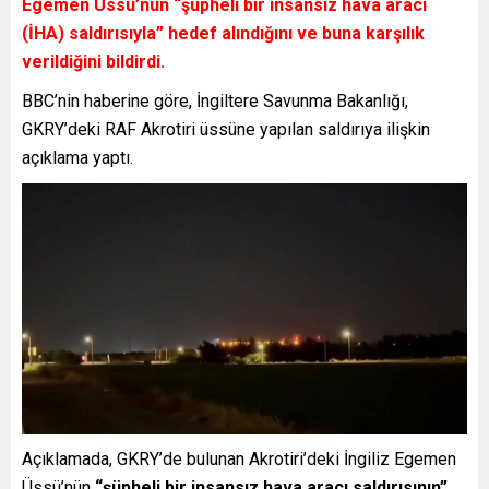
Egemen Üssü’nün
“şüpheli bir insansız hava aracı
(İHA) saldırısıyla”
hedef alındığını ve buna karşılık
verildiğini bildirdi.
BBC’nin haberine göre, İngiltere Savunma Bakanlığı,
GKRY’deki RAF Akrotiri üssüne yapılan saldırıya ilişkin
açıklama yaptı.
Açıklamada, GKRY’de bulunan Akrotiri’deki İngiliz Egemen
Üssü’nün
“şüpheli bir insansız hava aracı saldırısının”