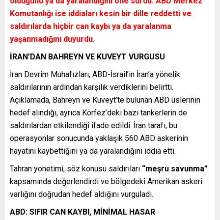
öldüğünü ya da yaralandığını öne sürdü. ABD Merkez
Komutanlığı ise iddiaları kesin bir dille reddetti ve
saldırılarda hiçbir can kaybı ya da yaralanma
yaşanmadığını duyurdu.
İRAN’DAN BAHREYN VE KUVEYT VURGUSU
İran Devrim Muhafızları, ABD-İsrail’in İran’a yönelik
saldırılarının ardından karşılık verdiklerini belirtti.
Açıklamada, Bahreyn ve Kuveyt’te bulunan ABD üslerinin
hedef alındığı, ayrıca Körfez’deki bazı tankerlerin de
saldırılardan etkilendiği ifade edildi. İran tarafı, bu
operasyonlar sonucunda yaklaşık 560 ABD askerinin
hayatını kaybettiğini ya da yaralandığını iddia etti.
Tahran yönetimi, söz konusu saldırıları
“meşru savunma”
kapsamında değerlendirdi ve bölgedeki Amerikan askeri
varlığını doğrudan hedef aldığını vurguladı.
ABD: SIFIR CAN KAYBI, MİNİMAL HASAR