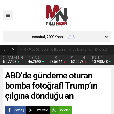
İstanbul,
20
°C
Kapalı
CHP’de Günaydın ve Başarır’ın grup başkanvekilliği düştü
GRAM ALTIN
DOLAR
EURO
STERLİN
BIST 100
6.277,08
46,2690
53,5644
62,0973
13.938,48
ABD’de gündeme oturan
bomba fotoğraf! Trump’ın
çılgına döndüğü an
Paylaş
Tweetle
Gönder