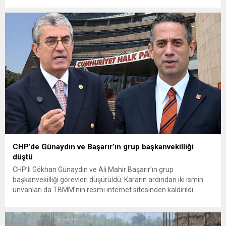
Toprak Mahsulleri Ofisi’nin (TMO) açıkladığı hububat alım
fiyatlarına ilişkin yazılı bir açıklama yaptı. Bayramoğlu, açıklanan
fiyatların çiftçinin artan maliyetlerini karşılamaktan uzak
olduğunu savunarak fiyatların yeniden değerlendirilmesi
çağrısında...
CHP’de Günaydın ve Başarır’ın grup başkanvekilliği
düştü
CHP’li Gökhan Günaydın ve Ali Mahir Başarır’ın grup
başkanvekilliği görevleri düşürüldü. Kararın ardından iki ismin
unvanları da TBMM’nin resmi internet sitesinden kaldırıldı.
Günaydın, ilk açıklamasında “Olmayan MYK’nın verdiği
hukuksuz bir karardır” dedi. CHP’den tedbirli olarak kesin
çıkarma cezası uygulanmak üzere Yüksek Disiplin Kurulu’na