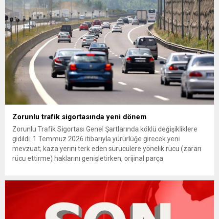
(YDK) sevk edilen ve partideki tüm görevlerinden...
Zorunlu trafik sigortasında yeni dönem
Zorunlu Trafik Sigortası Genel Şartlarında köklü değişikliklere
gidildi. 1 Temmuz 2026 itibarıyla yürürlüğe girecek yeni
mevzuat; kaza yerini terk eden sürücülere yönelik rücu (zararı
rücu ettirme) haklarını genişletirken, orijinal parça
kullanımındaki yaş sınırını kaldırıyor ve değer kaybı
ödemelerinde hak sahibinin başvuru şartını otomatik hale
getiriyor. Hazine Müsteşarlığına bağlı ilgili kurumlarca...