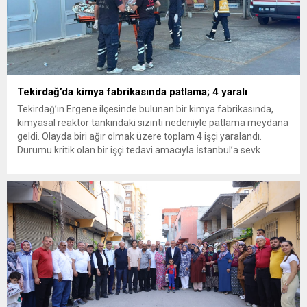
Tekirdağ’da kimya fabrikasında patlama; 4 yaralı
Tekirdağ’ın Ergene ilçesinde bulunan bir kimya fabrikasında,
kimyasal reaktör tankındaki sızıntı nedeniyle patlama meydana
geldi. Olayda biri ağır olmak üzere toplam 4 işçi yaralandı.
Durumu kritik olan bir işçi tedavi amacıyla İstanbul’a sevk
edilirken, bölgede AFAD ve KBRN ekipleri tarafından geniş çaplı
güvenlik ve sızıntı incelemesi başlatıldı. Tekirdağ’ın Ergene
ilçesine...