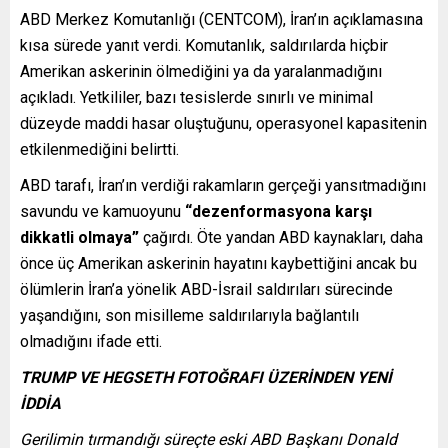
ABD Merkez Komutanlığı (CENTCOM), İran’ın açıklamasına
kısa sürede yanıt verdi. Komutanlık, saldırılarda hiçbir
Amerikan askerinin ölmediğini ya da yaralanmadığını
açıkladı. Yetkililer, bazı tesislerde sınırlı ve minimal
düzeyde maddi hasar oluştuğunu, operasyonel kapasitenin
etkilenmediğini belirtti.
ABD tarafı, İran’ın verdiği rakamların gerçeği yansıtmadığını
savundu ve kamuoyunu
“dezenformasyona karşı
dikkatli olmaya”
çağırdı. Öte yandan ABD kaynakları, daha
önce üç Amerikan askerinin hayatını kaybettiğini ancak bu
ölümlerin İran’a yönelik ABD-İsrail saldırıları sürecinde
yaşandığını, son misilleme saldırılarıyla bağlantılı
olmadığını ifade etti.
TRUMP VE HEGSETH FOTOĞRAFI ÜZERİNDEN YENİ
İDDİA
Gerilimin tırmandığı süreçte eski ABD Başkanı Donald