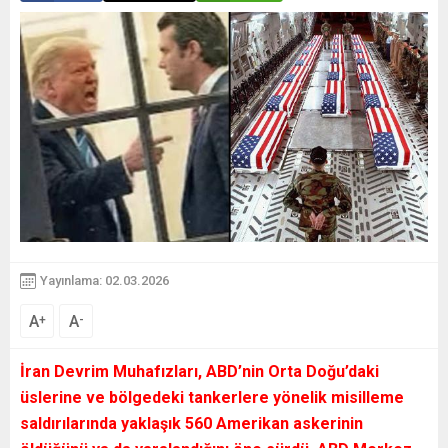
Yayınlama: 02.03.2026
A
A
+
-
İran Devrim Muhafızları, ABD’nin Orta Doğu’daki
üslerine ve bölgedeki tankerlere yönelik misilleme
saldırılarında yaklaşık 560 Amerikan askerinin